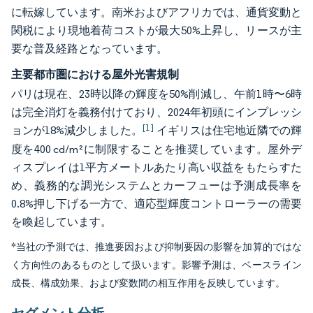
に転嫁しています。南米およびアフリカでは、通貨変動と
関税により現地着荷コストが最大50%上昇し、リースが主
要な普及経路となっています。
主要都市圏における屋外光害規制
パリは現在、23時以降の輝度を50%削減し、午前1時〜6時
は完全消灯を義務付けており、2024年初頭にインプレッシ
[1]
ョンが18%減少しました。
イギリスは住宅地近隣での輝
度を400 cd/m²に制限することを推奨しています。屋外デ
ィスプレイは1平方メートルあたり高い収益をもたらすた
め、義務的な調光システムとカーフューは予測成長率を
0.8%押し下げる一方で、適応型輝度コントローラーの需要
を喚起しています。
*当社の予測では、推進要因および抑制要因の影響を加算的ではな
く方向性のあるものとして扱います。影響予測は、ベースライン
成長、構成効果、および変数間の相互作用を反映しています。