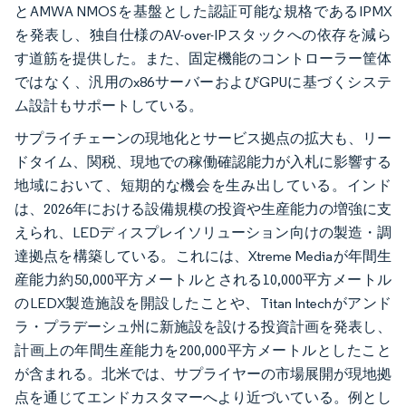
とAMWA NMOSを基盤とした認証可能な規格であるIPMX
を発表し、独自仕様のAV-over-IPスタックへの依存を減ら
す道筋を提供した。また、固定機能のコントローラー筐体
ではなく、汎用のx86サーバーおよびGPUに基づくシステ
ム設計もサポートしている。
サプライチェーンの現地化とサービス拠点の拡大も、リー
ドタイム、関税、現地での稼働確認能力が入札に影響する
地域において、短期的な機会を生み出している。インド
は、2026年における設備規模の投資や生産能力の増強に支
えられ、LEDディスプレイソリューション向けの製造・調
達拠点を構築している。これには、Xtreme Mediaが年間生
産能力約50,000平方メートルとされる10,000平方メートル
のLEDX製造施設を開設したことや、Titan Intechがアンド
ラ・プラデーシュ州に新施設を設ける投資計画を発表し、
計画上の年間生産能力を200,000平方メートルとしたこと
が含まれる。北米では、サプライヤーの市場展開が現地拠
点を通じてエンドカスタマーへより近づいている。例とし