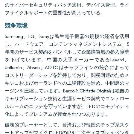
のサイバーセキュリティパッチ適用、デバイス管理、ライ
フサイクルサポートの重要性が高まっている。
競争環境
Samsung、LG、Sonyは民生電子機器の規模の経済を活用
し、ハードウェア、コンテンツマネジメントシステム、5
年間のサービス契約をバンドルして企業購買層の参入障壁
を下げています。中国の大手メーカーであるLeyard、
Unilumin、Absen、AOTOはチップラインの統合によって
コストリーダーシップを維持しており、関税回避のためメ
キシコおよびポーランドへの工場建設を進め、中間層のマ
ージンを圧縮しています。BarcoとChristie Digitalは独自の
キャリブレーション技術と生涯サービス契約でコントロー
ルルームのニッチを守っていますが、LEDのコモディティ
化によってプレミアムが侵食されつつあります。
破壊的プレーヤーとして、台湾および韓国のチップ系スタ
ートアップがマイクロLEDのIPを二次ディスプレイベンダ