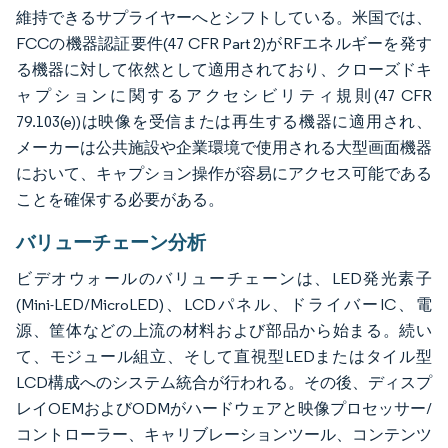
維持できるサプライヤーへとシフトしている。米国では、
FCCの機器認証要件(47 CFR Part 2)がRFエネルギーを発す
る機器に対して依然として適用されており、クローズドキ
ャプションに関するアクセシビリティ規則(47 CFR
79.103(e))は映像を受信または再生する機器に適用され、
メーカーは公共施設や企業環境で使用される大型画面機器
において、キャプション操作が容易にアクセス可能である
ことを確保する必要がある。
バリューチェーン分析
ビデオウォールのバリューチェーンは、LED発光素子
(Mini-LED/MicroLED)、LCDパネル、ドライバーIC、電
源、筐体などの上流の材料および部品から始まる。続い
て、モジュール組立、そして直視型LEDまたはタイル型
LCD構成へのシステム統合が行われる。その後、ディスプ
レイOEMおよびODMがハードウェアと映像プロセッサー/
コントローラー、キャリブレーションツール、コンテンツ