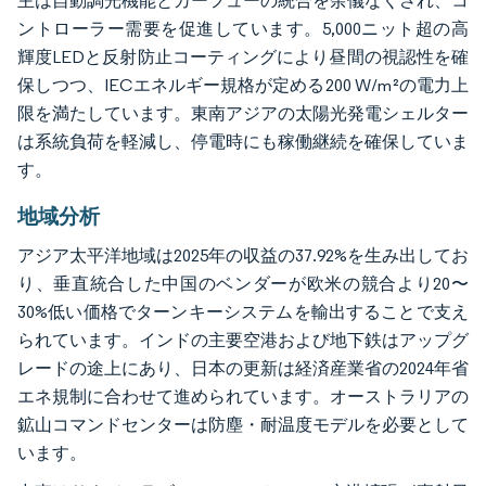
主は自動調光機能とカーフューの統合を余儀なくされ、コ
ントローラー需要を促進しています。5,000ニット超の高
輝度LEDと反射防止コーティングにより昼間の視認性を確
保しつつ、IECエネルギー規格が定める200 W/m²の電力上
限を満たしています。東南アジアの太陽光発電シェルター
は系統負荷を軽減し、停電時にも稼働継続を確保していま
す。
地域分析
アジア太平洋地域は2025年の収益の37.92%を生み出してお
り、垂直統合した中国のベンダーが欧米の競合より20〜
30%低い価格でターンキーシステムを輸出することで支え
られています。インドの主要空港および地下鉄はアップグ
レードの途上にあり、日本の更新は経済産業省の2024年省
エネ規制に合わせて進められています。オーストラリアの
鉱山コマンドセンターは防塵・耐温度モデルを必要として
います。