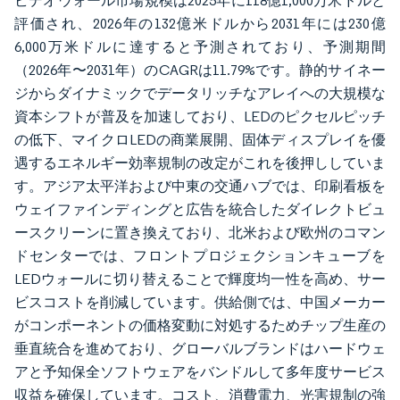
ビデオウォール市場規模は2025年に118億1,000万米ドルと
評価され、2026年の132億米ドルから2031年には230億
6,000万米ドルに達すると予測されており、予測期間
（2026年〜2031年）のCAGRは11.79%です。静的サイネー
ジからダイナミックでデータリッチなアレイへの大規模な
資本シフトが普及を加速しており、LEDのピクセルピッチ
の低下、マイクロLEDの商業展開、固体ディスプレイを優
遇するエネルギー効率規制の改定がこれを後押ししていま
す。アジア太平洋および中東の交通ハブでは、印刷看板を
ウェイファインディングと広告を統合したダイレクトビュ
ースクリーンに置き換えており、北米および欧州のコマン
ドセンターでは、フロントプロジェクションキューブを
LEDウォールに切り替えることで輝度均一性を高め、サー
ビスコストを削減しています。供給側では、中国メーカー
がコンポーネントの価格変動に対処するためチップ生産の
垂直統合を進めており、グローバルブランドはハードウェ
アと予知保全ソフトウェアをバンドルして多年度サービス
収益を確保しています。コスト、消費電力、光害規制の強