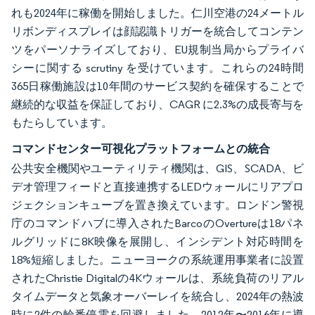
れも2024年に稼働を開始しました。仁川空港の24メートル
リボンディスプレイは顔認識トリガーを統合してコンテン
ツをパーソナライズしており、EU規制当局からプライバ
シーに関する scrutiny を受けています。これらの24時間
365日稼働施設は10年間のサービス契約を確保することで
継続的な収益を保証しており、CAGR に2.3%の成長寄与を
もたらしています。
コマンドセンター可視化プラットフォームとの統合
公共安全機関やユーティリティ機関は、GIS、SCADA、ビ
デオ管理フィードと直接連携するLEDウォールにリアプロ
ジェクションキューブを置き換えています。ロンドン警視
庁のコマンドハブに導入されたBarcoのOvertureは18パネ
ルグリッドに8K映像を展開し、インシデント対応時間を
18%短縮しました。ニューヨークの系統運用事業者に設置
されたChristie Digitalの4Kウォールは、系統負荷のリアル
タイムデータと気象オーバーレイを統合し、2024年の熱波
時に2件の輪番停電を回避しました。2012年〜2016年に導