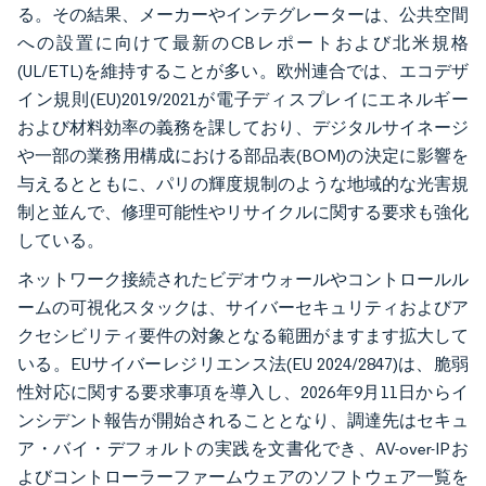
る。その結果、メーカーやインテグレーターは、公共空間
への設置に向けて最新のCBレポートおよび北米規格
(UL/ETL)を維持することが多い。欧州連合では、エコデザ
イン規則(EU)2019/2021が電子ディスプレイにエネルギー
および材料効率の義務を課しており、デジタルサイネージ
や一部の業務用構成における部品表(BOM)の決定に影響を
与えるとともに、パリの輝度規制のような地域的な光害規
制と並んで、修理可能性やリサイクルに関する要求も強化
している。
ネットワーク接続されたビデオウォールやコントロールル
ームの可視化スタックは、サイバーセキュリティおよびア
クセシビリティ要件の対象となる範囲がますます拡大して
いる。EUサイバーレジリエンス法(EU 2024/2847)は、脆弱
性対応に関する要求事項を導入し、2026年9月11日からイ
ンシデント報告が開始されることとなり、調達先はセキュ
ア・バイ・デフォルトの実践を文書化でき、AV-over-IPお
よびコントローラーファームウェアのソフトウェア一覧を