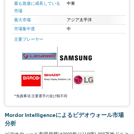
最も急速に成長している
中東
市場
最大市場
アジア太平洋
市場集中度
中
画像 © Mordor Intelligence。再利用にはCC BY 4.0の表示が必要です。
主要プレーヤー
*免責事項:主要選手の並び順不同
Mordor Intelligenceによるビデオウォール市場
分析