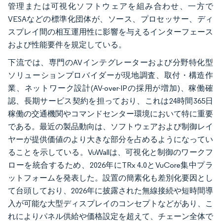
管理または可視化ソフトウェアを組み合わせ、一方で
VESAなどの標準化団体が、ソース、プロセッサー、ディ
スプレイ間の相互運用性に影響を与えるインターフェース
および性能要件を規定している。
下流では、専門のAVインテグレーターおよび分野特化型
ソリューションプロバイダーが現地調査、取付・構造作
業、ネットワーク設計(AV-over-IPの採用が増加)、稼働確
認、長期サービス契約を担っており、これは24時間365日
稼働の交通機関やコマンドセンター環境において特に重要
である。最近の製品動向は、ソフトウェアおよび制御レイ
ヤーが提供価値のより大きな部分を占めるようになってい
ることを示している。VuWallは、可視化と制御のワークフ
ローを統合するため、2026年にTRx 4.0とVuCore集中プラ
ットフォームを発表した。設置の簡素化も差別化要因とし
て台頭しており、2026年に披露された無線接続や短時間導
入が可能な大型ディスプレイのコンセプトなどがあり、こ
れによりパネル供給や価格設定を超えて、チェーン全体で