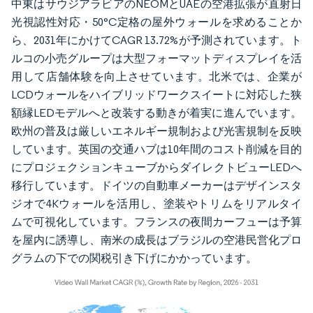
中東はサウジアラビアのNEOMとUAEの空港拡張が直射日
光視認性対応・50°C定格の屋外ウォールを求めることか
ら、2031年にかけてCAGR 13.72%が予測されています。ト
ルコの小売グループは大型フォーマットディスプレイを活
用して店舗体験を向上させています。北米では、企業が
LCDウォールをハイブリッドワークスイートに対応した狭
額縁LEDモデルへと改装する動きが着実に進んでいます。
欧州の普及は厳しいエネルギー規制および光害規制を反映
しています。英国の交通ハブは10年間のコスト削減を目的
にプロジェクションキューブからダイレクトビューLEDへ
移行しています。ドイツの自動車メーカーはデザインスタ
ジオで4Kウォールを活用し、塗装やトリムをリアルタイ
ムで可視化しています。フランスの夜間カーフューは予算
を屋内に誘導し、南米の成長はブラジルの空港民営化プロ
グラムの下での関税引き下げにかかっています。