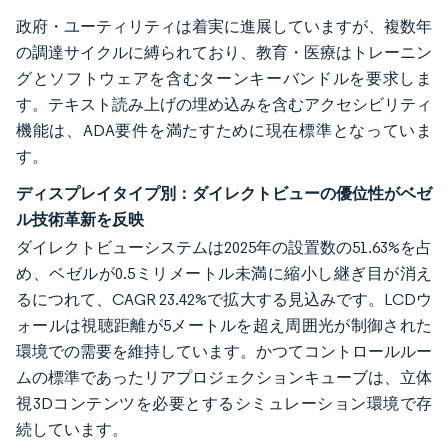
政府・ユーティリティは着実に進展していますが、複数年
の調達サイクルに縛られており、教育・医療はトレーニン
グとソフトウェアを含むターンキーバンドルを要求しま
す。テキスト読み上げの埋め込みを含むアクセシビリティ
機能は、ADA要件を満たすために現在標準となっていま
す。
ディスプレイタイプ別：ダイレクトビューの優位性がベゼ
ル技術革新を反映
ダイレクトビューシステムは2025年の設置数の51.63%を占
め、ベゼルが0.5ミリメートル未満に縮小し継ぎ目が消え
るにつれて、CAGR 23.42%で拡大する見込みです。LCDウ
ォールは視聴距離が5メートルを超え周囲光が制御された
環境での需要を維持しています。かつてコントロールルー
ムの標準であったリアプロジェクションキューブは、立体
視3Dコンテンツを必要とするシミュレーション環境で存
続しています。