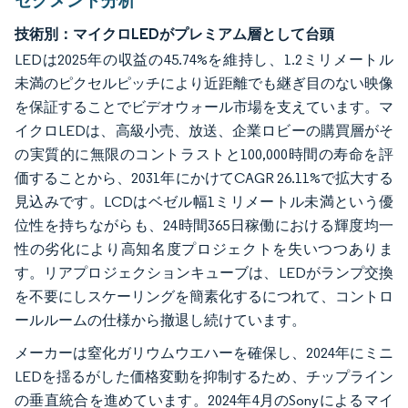
セグメント分析
技術別：マイクロLEDがプレミアム層として台頭
LEDは2025年の収益の45.74%を維持し、1.2ミリメートル
未満のピクセルピッチにより近距離でも継ぎ目のない映像
を保証することでビデオウォール市場を支えています。マ
イクロLEDは、高級小売、放送、企業ロビーの購買層がそ
の実質的に無限のコントラストと100,000時間の寿命を評
価することから、2031年にかけてCAGR 26.11%で拡大する
見込みです。LCDはベゼル幅1ミリメートル未満という優
位性を持ちながらも、24時間365日稼働における輝度均一
性の劣化により高知名度プロジェクトを失いつつありま
す。リアプロジェクションキューブは、LEDがランプ交換
を不要にしスケーリングを簡素化するにつれて、コントロ
ールルームの仕様から撤退し続けています。
メーカーは窒化ガリウムウエハーを確保し、2024年にミニ
LEDを揺るがした価格変動を抑制するため、チップライン
の垂直統合を進めています。2024年4月のSonyによるマイ