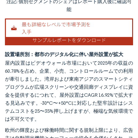
注記: 個別セグメントのシェアはレポート購入後に確認可
画像 © Mordor Intelligence。再利用にはCC BY 4.0の表示が必要です。
能
設置場所別：都市のデジタル化に伴い屋外設置が拡大
屋内設置はビデオウォール市場において2025年の収益の
60.78%を占め、企業、小売、コントロールルームでの利用
が牽引しました。湾岸および東南アジアのスマートシティ
プログラムが広場スクリーンや交通回廊ディスプレイに資
金を提供するにつれて、屋外設置はCAGR 16.92%で拡大す
る見込みです。-30°C〜+50°Cに対応した堅牢設計はシス
テムコストを25〜35%押し上げますが、極端な気候環境で
は不可欠です。
欧州の輝度および稼働時間に関する規制上限により、広告