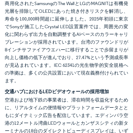
商用化されたSamsungのThe WallとLGのMAGNITは有機発
光層を排除してOLEDにあった焼き付きリスクを解消し、
寿命を100,000時間超に延伸しました。2025年初頭に東京
でSonyが施工したCrystal LED設置案件では、周囲光の変
化に関わらず出力を自動調整するAIベースのカラーキャリ
ブレーションが採用されています。台湾のファウンドリが
8インチサファイアウエハーに移行することで歩留まりが
向上し価格の低下が進んでおり、27.47%という予測成長率
が見込まれています。IEC 62341の光生物学的安全規格へ
の準拠は、多くの公共設置において現在義務付けられてい
ます。
交通ハブにおけるLEDビデオウォールの採用増加
空港および地下鉄の事業者は、滞在時間を収益化するため
に、リアルタイムの便情報やプラットフォームデータとと
もにダイナミック広告を配信しています。エディンバラ空
港の12メートル湾曲LEDウォールとカンザスシティの新タ
ーミナルの18台のダイレクトビューディスプレイは、いず