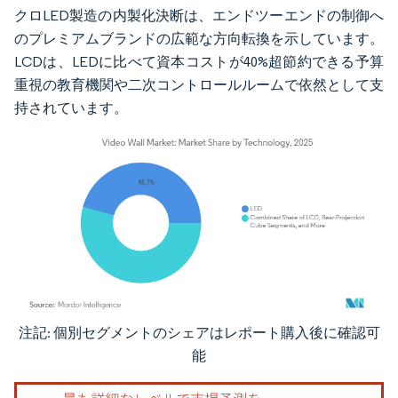
クロLED製造の内製化決断は、エンドツーエンドの制御へ
のプレミアムブランドの広範な方向転換を示しています。
LCDは、LEDに比べて資本コストが40%超節約できる予算
重視の教育機関や二次コントロールルームで依然として支
持されています。
注記: 個別セグメントのシェアはレポート購入後に確認可
画像 © Mordor Intelligence。再利用にはCC BY 4.0の表示が必要です。
能