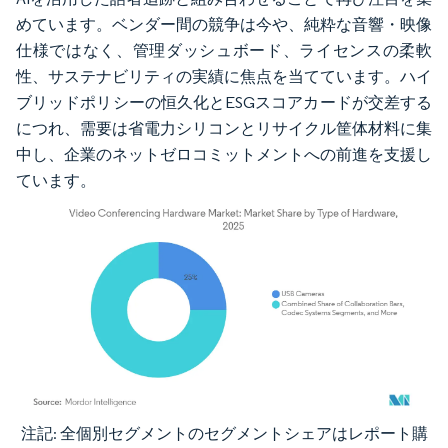
めています。ベンダー間の競争は今や、純粋な音響・映像
仕様ではなく、管理ダッシュボード、ライセンスの柔軟
性、サステナビリティの実績に焦点を当てています。ハイ
ブリッドポリシーの恒久化とESGスコアカードが交差する
につれ、需要は省電力シリコンとリサイクル筐体材料に集
中し、企業のネットゼロコミットメントへの前進を支援し
ています。
注記: 全個別セグメントのセグメントシェアはレポート購
画像 © Mordor Intelligence。再利用にはCC BY 4.0の表示が必要です。