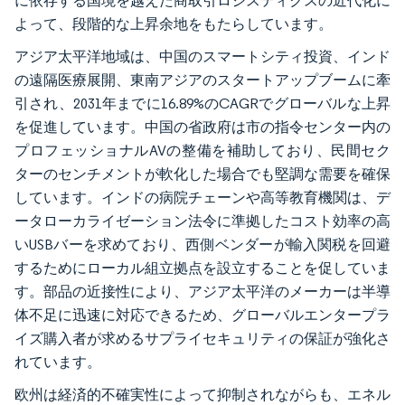
に依存する国境を越えた商取引ロジスティクスの近代化に
よって、段階的な上昇余地をもたらしています。
アジア太平洋地域は、中国のスマートシティ投資、インド
の遠隔医療展開、東南アジアのスタートアップブームに牽
引され、2031年までに16.89%のCAGRでグローバルな上昇
を促進しています。中国の省政府は市の指令センター内の
プロフェッショナルAVの整備を補助しており、民間セク
ターのセンチメントが軟化した場合でも堅調な需要を確保
しています。インドの病院チェーンや高等教育機関は、デ
ータローカライゼーション法令に準拠したコスト効率の高
いUSBバーを求めており、西側ベンダーが輸入関税を回避
するためにローカル組立拠点を設立することを促していま
す。部品の近接性により、アジア太平洋のメーカーは半導
体不足に迅速に対応できるため、グローバルエンタープラ
イズ購入者が求めるサプライセキュリティの保証が強化さ
れています。
欧州は経済的不確実性によって抑制されながらも、エネル