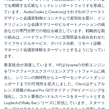
でを網羅する広範なミッドレンジポートフォリオを形成し
ています。AudioCodesとCrestronはそれぞれAIファースト
デザインと会議室制御エコシステムで差別化を図り、イン
テリジェントな会議サマリーやビルオートメーションの統
合などの専門分野での地位を確立しています。戦略的な取
り組みは、ハードウェアベースに定期収益を組み合わせた
ライフサイクルサービス、デバイス分析、リモート診断、
マネージド会議室体験をターゲットとするようになってい
ます。
垂直統合が加速しています。HPはVyoptaの分析エンジン
をワークフォースエクスペリエンスプラットフォームに統
合し、シリコンの熱特性からユーザーセンチメントダッシ
ュボードまでの可視性を拡大しました。Ciscoはデュアル
レンズ搭載のBoard Pro G2でネイティブAIイメージングを
強化し、コスト重視のハドルスペースをターゲットとする
LogitechのRally Barシリーズに対抗しています。スタート