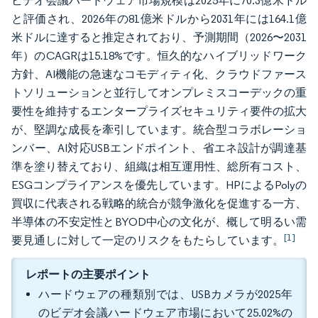
ビデオ会議ハードウェア市場規模は2025年に70.3億米ドル
と評価され、2026年の81億米ドルから2031年には164.1億
米ドルに達すると推定されており、予測期間（2026〜2031
年）のCAGRは15.18%です。恒久的なハイブリッドワーク
方針、AI機能の急速なコモディティ化、クラウドファース
トソリューションと並行してオンプレミスコーデックの重
要性を維持するエンタープライズセキュリティ要件の拡大
が、堅調な成長を牽引しています。統合型コラボレーショ
ンバー、AI対応USBエンドポイント、省エネ設計が調達基
準を塗り替えており、組織は相互運用性、総所有コスト、
ESGコンプライアンスを優先しています。HPによるPolyの
買収に代表される戦略的統合が競争激化を促進する一方、
半導体の不安定性とBYOD中心の文化が、概して明るい需
[1]
要見通しに対して一定のリスクをもたらしています。
レポートの主要ポイント
ハードウェアの種類別では、USBカメラが2025年
のビデオ会議ハードウェア市場において25.02%の