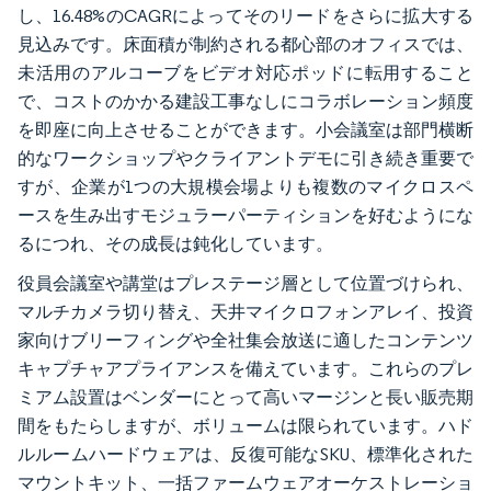
し、16.48%のCAGRによってそのリードをさらに拡大する
見込みです。床面積が制約される都心部のオフィスでは、
未活用のアルコーブをビデオ対応ポッドに転用すること
で、コストのかかる建設工事なしにコラボレーション頻度
を即座に向上させることができます。小会議室は部門横断
的なワークショップやクライアントデモに引き続き重要で
すが、企業が1つの大規模会場よりも複数のマイクロスペ
ースを生み出すモジュラーパーティションを好むようにな
るにつれ、その成長は鈍化しています。
役員会議室や講堂はプレステージ層として位置づけられ、
マルチカメラ切り替え、天井マイクロフォンアレイ、投資
家向けブリーフィングや全社集会放送に適したコンテンツ
キャプチャアプライアンスを備えています。これらのプレ
ミアム設置はベンダーにとって高いマージンと長い販売期
間をもたらしますが、ボリュームは限られています。ハド
ルルームハードウェアは、反復可能なSKU、標準化された
マウントキット、一括ファームウェアオーケストレーショ