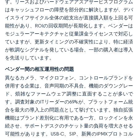
す。リースおよびハードウェアアズアサービスプログラム
はキャッシュフローの障壁を部分的に解決しますが、デバ
イスライフサイクル全体の総支出が直接購入額を上回る可
能性があり、ROIの回収期間が長期化します。ベンダーは
モジュラーアーキテクチャと従量課金ライセンスで対応し
ていますが、更新タイミングの不確実性により、特に経済
が軟調なシグナルを発している場合、一部の購入者は導入
を先送りしています。
ベンダー間の相互運用性の問題
異なるカメラ、マイクロフォン、コントロールブランドを
併用する企業は、音声同期の不具合、機能のダウングレー
ド、煩雑なファームウェア調整に直面することが多いで
す。調査対象のITリーダーの69%が、プラットフォーム統
合を最大の導入上の問題点として挙げています。独自拡張
機能はブランド差別化に有用である一方、ロックインを永
続させ、サポートデスクのチケット量の負荷を増大させる
可能性があります。USB-C、SIP、新興のIPMXプロトコル