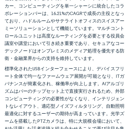
カー、コンピューティングを単一シャーシに統合したコラ
ボレーションバーは、16.21%のCAGRで成長の主役となっ
ており、ハドルルームやサテライトオフィスのスイスアー
ミーソリューションとして機能しています。マルチコント
ロールユニットは高度なルーティングを必要とする役員会
議室や講堂において引き続き重要であり、セキュアなコー
デックノードはオンプレミスのメディア処理を優先する防
衛・金融業界からの支持を維持しています。
標準化されたUSBインターフェースにより、デバイスフリ
ート全体で均一なファームウェア展開が可能となり、ITガ
バナンスが簡素化され、稼働率が向上します。AIアルゴリ
ズムはバーのチップセット上で直接実行されるため、外部
コンピューティングの必要性がなくなり、インテリジェン
トなレイアウト、適応型ノイズフィルタリング、自動照明
最適化に対するユーザーの期待が高まっています。光学ズ
ームを搭載したPTZカメラは、特に大規模会場において、
AIを活用した話者追跡と組み合わせることで再び注目を集