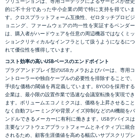
ソリューションは、専用コーデックによるサービスが歴史
的に不十分であった中小企業の間で特に支持を得ていま
す。クロスプラットフォーム互換性、ゼロタッチプロビジ
ョニング、ファームウェアの均一性を実証するベンダー
は、購入者がハードウェアを任意の周辺機器ではなくミッ
ションクリティカルなインフラとして扱うようになるにつ
れて優位性を獲得しています。
コスト効率の高いUSBベースのエンドポイント
プラグアンドプレイ型のUSBカメラおよびバーは、専用コ
ントローラーや独自ケーブルの必要性を排除することで、
手頃な価格の閾値を再定義しています。BYODを採用する
企業は、最小限の設置作業で迅速な会議室転換を実現でき
ます。ボリュームエコノミクスは、価格を上昇させること
なく自動フレーミングや背景ノイズ抑制などのAI機能をバ
ンドルできるメーカーに有利に働きます。USBデバイスは
主要なソフトウェアプラットフォームとネイティブに統合
されるため、顧客生涯価値を高める幅広いサブスクリプシ