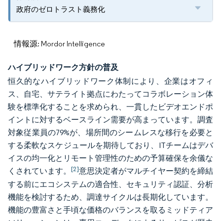
政府のゼロトラスト義務化
情報源: Mordor Intelligence
ハイブリッドワーク方針の普及
恒久的なハイブリッドワーク体制により、企業はオフィ
ス、自宅、サテライト拠点にわたってコラボレーション体
験を標準化することを求められ、一貫したビデオエンドポ
イントに対するベースライン需要が高まっています。調査
対象従業員の79%が、場所間のシームレスな移行を必要と
する柔軟なスケジュールを期待しており、ITチームはデバ
イスの均一化とリモート管理性のための予算確保を余儀な
[2]
くされています。
意思決定者がマルチイヤー契約を締結
する前にエコシステムの適合性、セキュリティ認証、分析
機能を検討するため、調達サイクルは長期化しています。
機能の豊富さと手頃な価格のバランスを取るミッドティア