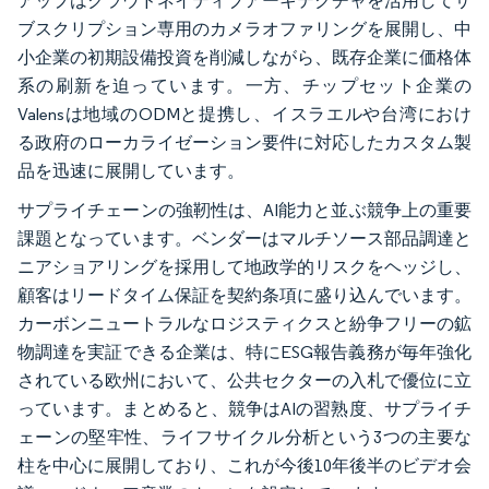
アップはクラウドネイティブアーキテクチャを活用してサ
ブスクリプション専用のカメラオファリングを展開し、中
小企業の初期設備投資を削減しながら、既存企業に価格体
系の刷新を迫っています。一方、チップセット企業の
Valensは地域のODMと提携し、イスラエルや台湾におけ
る政府のローカライゼーション要件に対応したカスタム製
品を迅速に展開しています。
サプライチェーンの強靭性は、AI能力と並ぶ競争上の重要
課題となっています。ベンダーはマルチソース部品調達と
ニアショアリングを採用して地政学的リスクをヘッジし、
顧客はリードタイム保証を契約条項に盛り込んでいます。
カーボンニュートラルなロジスティクスと紛争フリーの鉱
物調達を実証できる企業は、特にESG報告義務が毎年強化
されている欧州において、公共セクターの入札で優位に立
っています。まとめると、競争はAIの習熟度、サプライチ
ェーンの堅牢性、ライフサイクル分析という3つの主要な
柱を中心に展開しており、これが今後10年後半のビデオ会