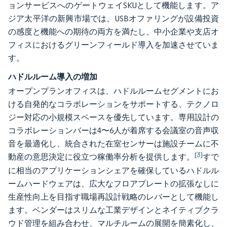
ョンサービスへのゲートウェイSKUとして機能します。ア
ジア太平洋の新興市場では、USBオファリングが設備投資
の感度と機能への期待の両方を満たし、中小企業や支店オ
フィスにおけるグリーンフィールド導入を加速させていま
す。
ハドルルーム導入の増加
オープンプランオフィスは、ハドルルームセグメントにお
ける自発的なコラボレーションをサポートする、テクノロ
ジー対応の小規模スペースを優先しています。専用設計の
コラボレーションバーは4〜6人が着席する会議室の音声収
音を最適化し、統合された在室センサーは施設チームに不
[3]
動産の意思決定に役立つ稼働率分析を提供します。
すで
に相当のアプリケーションシェアを確保しているハドルル
ームハードウェアは、広大なフロアプレートの拡張なしに
生産性向上を目指す職場再設計戦略のレバーとして機能し
ます。ベンダーはスリムな工業デザインとネイティブクラ
ウド管理を組み合わせ、マルチルームの展開を簡素化し、