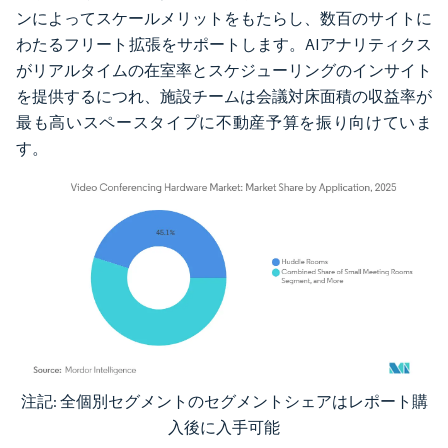
ンによってスケールメリットをもたらし、数百のサイトに
わたるフリート拡張をサポートします。AIアナリティクス
がリアルタイムの在室率とスケジューリングのインサイト
を提供するにつれ、施設チームは会議対床面積の収益率が
最も高いスペースタイプに不動産予算を振り向けていま
す。
注記: 全個別セグメントのセグメントシェアはレポート購
画像 © Mordor Intelligence。再利用にはCC BY 4.0の表示が必要です。
入後に入手可能