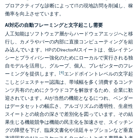
プロアクティブな診断によってITの現地訪問を削減し、稼
働率を向上させています。
AI対応の自動フレーミングと文字起こし需要
人工知能はソフトウェア層からハードウェアエッジへと移
行し、カメラやバーの内部に直接コンピューティングを組
み込んでいます。HPのDirectorAIスイートは、低レイテン
シーとプライバシー強化のためにローカルで実行される独
自モデルを活用し、グループ、個人、プレゼンターのフレ
[4]
ーミングを提供します。
エンドポイントレベルの文字起
こしとジェスチャー認識は、帯域幅を多く消費するコンテ
ンツ共有のためにクラウドコアを解放するため、企業に歓
迎されています。AIが当然の機能となるにつれ、ベンダー
はデータセットの幅広さ、アルゴリズムの透明性、生産性
スイートとの統合の深さで差別化を図っています。その結
果生じる機能競争は機能の民主化を加速させ、スイッチン
グの障壁を下げ、臨床文書化や法廷キャプションなど垂直