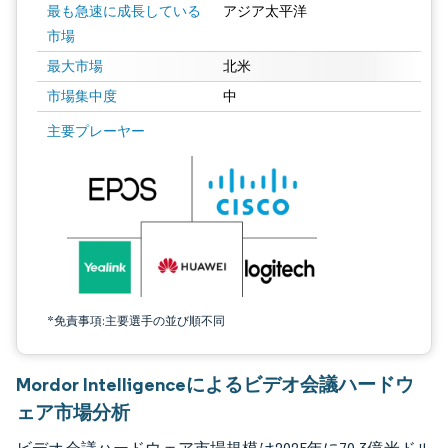
最も急速に成長している
アジア太平洋
市場
最大市場
北米
市場集中度
中
画像 © Mordor Intelligence。再利用にはCC BY 4.0の表示が必要です。
主要プレーヤー
*免責事項:主要選手の並び順不同
Mordor Intelligenceによるビデオ会議ハードウ
ェア市場分析