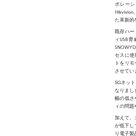
ボレーシ
Hikvi
た革新的
既存ハー
ィUSB
SNOW
セスに使用
トをリモ
させてい
5Gネッ
なりまし
幅の低さ
ィの問題
加えて、
が低下し
り電子製