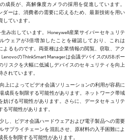
の成長が、高解像度カメラの採用を促進しています。
ラ市場の主要ベンダーは、消費者の需要に応えるため、最新技術を用い
資しています。
出しています。Honeywell産業サイバーセキュリテ
のマルウェアが3倍増加したことを確認しており、これは
イ活動によるものです。両亜種は企業情報の閲覧、窃取、アク
ThinkSmart Managerは会議デバイスのUSBポー
このリスクを大幅に低減しデバイスのセキュリティを向上
待されています。
の向上によってビデオ会議ソリューションの利用が容易に
場成長を制限する可能性があります。ネットワーク帯域
大を妨げる可能性があります。さらに、データセキュリテ
する可能性があります。
少し、ビデオ会議ハードウェアおよび電子製品への需要
ルサプライチェーンを混乱させ、原材料の入手困難によ
成長を制限する可能性があります。