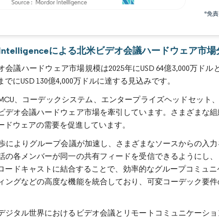
*免
画像 © Mordor Intelligence。再利用にはCC BY 4.0の表示が必要です。
or Intelligenceによる北米ビデオ会議ハードウェア市
会議ハードウェア市場規模は2025年にUSD 64億3,000万ドルと推
年までにUSD 130億4,000万ドルに達する見込みです。
MCU、コーデックシステム、エンタープライズヘッドセット、
ビデオ会議ハードウェア市場を牽引しています。さまざまな組
ードウェアの需要を促進しています。
進歩によりグループ会議が加速し、さまざまなソースからの入力
話の各メンバーが同一の共有フィードを受信できるようにし、
ロードキャストに結合することで、効率的なグループコミュニ
ィングなどの高度な機能を統合しており、可変コーデック要件
デジタル世界におけるビデオ会議とリモートコミュニケーショ