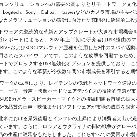
ョンソリューションへの需要の高まりとリモートワーク文化
sion、Logitech、Sony、Dahua、Huaweiなどのカメ
なカメラソリューションの設計に向けた研究開発に継続的に投
ドウェアの継続的な革新とアップグレードが大きな市場機会を生み
脅威レポートによると、2023年上半期に研究者はUSB経由
YDRIVEおよびSOGUマルウェア亜種を使用した2件のスパ
されたスパイウェアです。このような攻撃を回避するため、Lenovoの
ートでブロックするUSB無効化オプションを提供しており、
ます。このような革新が今後数年間の市場成長を牽引すると期
トワークの成長により、レイテンシの低減とネットワーク速度
た。一方、音声・映像ハードウェアデバイスの技術的問題が市
やUSBカメラ・スピーカー・マイクとの接続問題も市場の拡
や低品質の音声・映像またはソフトウェアが市場の成長を阻害
北米における景気後退とインフレの上昇により消費者支出が減
ています。さらに、ロシアとウクライナの間の戦争がグローバ
品の生産に遅延をもたらしました。これらすべての要因が市場