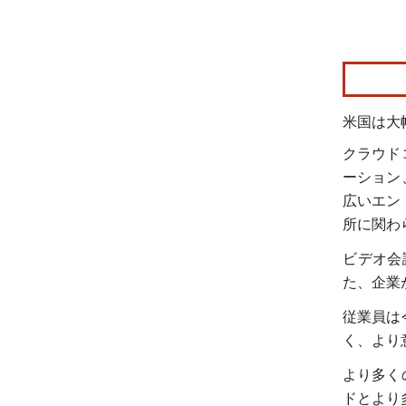
画像 © Mo
米国は大
クラウド
ーション
広いエン
所に関わ
ビデオ会
た、企業
従業員は
く、より
より多く
ドとより多