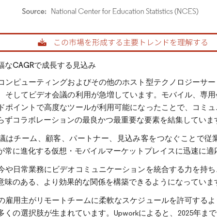
rdor Intelligence。再利用にはCC BY 4.0の表示が必要です。
幅なCAGRで成長する見込み
コンピューティングおよびその他のホスト型テクノロジーサー
、そしてビデオ会議の利用が急増しています。モバイル、専用
ドポイントで高度なツールが利用可能になったことで、コミュ
らずコラボレーションの最良かつ最重要な要素を結集していま
議はチーム、顧客、パートナー、見込み客をつなぐことで従
が常に進化する仮想・モバイルマーケットプレイスに迅速に適
今や日常業務にビデオコミュニケーションを統合する力を持ち
意味のある、より効果的な関係を構築できるようになっていま
の雇用主がリモートチームに柔軟なスケジュールを許可するよ
くの選択肢が生まれています。Upworkによると、2025年まで