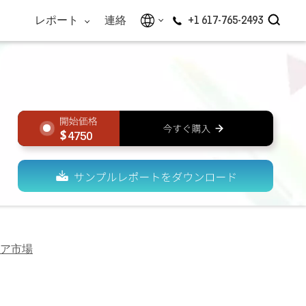
レポート
連絡
+1 617-765-2493
4750
ア市場