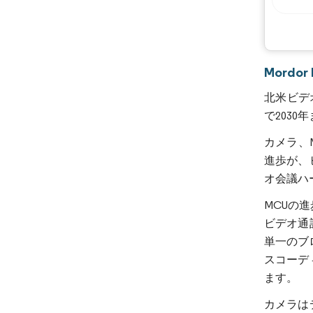
Mord
北米ビデオ
で2030
カメラ、
進歩が、
オ会議ハ
MCUの
ビデオ通
単一のブ
スコーデ
ます。
カメラは