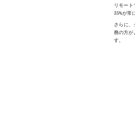
リモート
35%が
さらに、
務の方が
す。