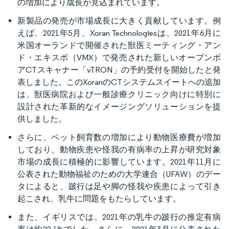
の増加により成長が見込まれています。
新製品の発売が市場成長に大きく貢献しています。例
えば、2021年5月、Xoran Technologiesは、2021年6月に
米国オーランドで開催された獣医ミーティング・アン
ド・エキスポ（VMX）で発売された新しいオープンボ
アCTスキャナー「vTRON」の予約受付を開始したと発
表しました。このXoranのCTシステムスイートへの追加
は、獣医病院および一般診療クリニック向けに特別に
設計された革新的なイメージングソリューションを提
供しました。
さらに、ペット飼育数の増加により動物医療費が増加
しており、動物疾患や怪我の有病率の上昇が研究対象
市場の成長に積極的に影響しています。2021年11月に
公表された動物福祉のための大学連合（UFAW）のデー
タによると、跛行は足や脚の怪我や疾患によって引き
起こされ、乳牛に問題をもたらしています。
また、イギリスでは、2021年の乳牛の跛行の推定有病