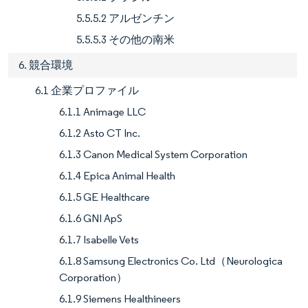
5.5.5.2 アルゼンチン
5.5.5.3 その他の南米
6. 競合環境
6.1 企業プロファイル
6.1.1 Animage LLC
6.1.2 Asto CT Inc.
6.1.3 Canon Medical System Corporation
6.1.4 Epica Animal Health
6.1.5 GE Healthcare
6.1.6 GNI ApS
6.1.7 Isabelle Vets
6.1.8 Samsung Electronics Co. Ltd（Neurologica
Corporation）
6.1.9 Siemens Healthineers