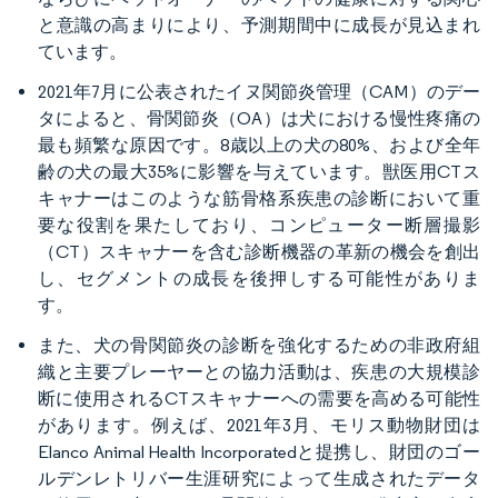
と意識の高まりにより、予測期間中に成長が見込まれ
ています。
2021年7月に公表されたイヌ関節炎管理（CAM）のデー
タによると、骨関節炎（OA）は犬における慢性疼痛の
最も頻繁な原因です。8歳以上の犬の80%、および全年
齢の犬の最大35%に影響を与えています。獣医用CTス
キャナーはこのような筋骨格系疾患の診断において重
要な役割を果たしており、コンピューター断層撮影
（CT）スキャナーを含む診断機器の革新の機会を創出
し、セグメントの成長を後押しする可能性がありま
す。
また、犬の骨関節炎の診断を強化するための非政府組
織と主要プレーヤーとの協力活動は、疾患の大規模診
断に使用されるCTスキャナーへの需要を高める可能性
があります。例えば、2021年3月、モリス動物財団は
Elanco Animal Health Incorporatedと提携し、財団のゴー
ルデンレトリバー生涯研究によって生成されたデータ