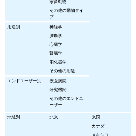
家畜動物
その他の動物タイ
プ
用途別
神経学
腫瘍学
心臓学
腎臓学
消化器学
その他の用途
エンドユーザー別
獣医病院
研究機関
その他のエンドユ
ーザー
地域別
北米
米国
カナダ
メキシコ