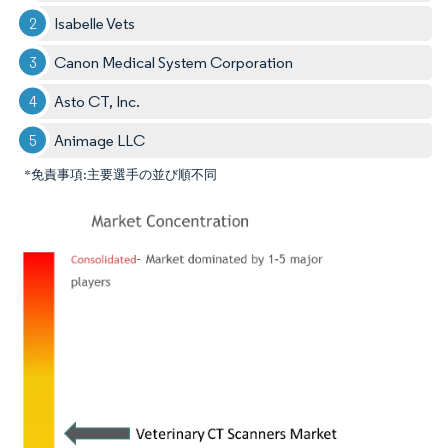
Isabelle Vets
Canon Medical System Corporation
Asto CT, Inc.
Animage LLC
*免責事項:主要選手の並び順不同