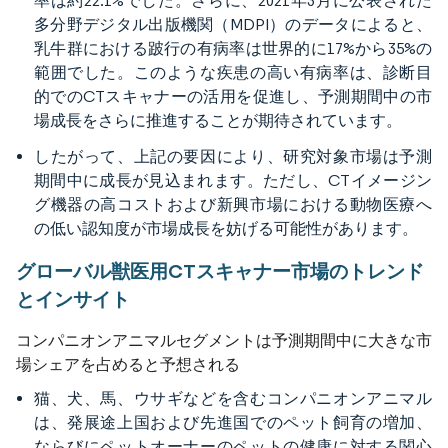
率は約22.1%でした。さらに、2021年3月に公表された
多分野デジタル出版機関（MDPI）のデータによると、
乳牛群における跛行の有病率は世界的に17%から35%の
範囲でした。このような疾患の高い有病率は、診断目
的でのCTスキャナーの活用を促進し、予測期間中の市
場成長をさらに推進することが期待されています。
したがって、上記の要因により、研究対象市場は予測
期間中に成長が見込まれます。ただし、CTイメージン
グ機器の高コストおよび新興市場における動物医療へ
の低い認知度が市場成長を妨げる可能性があります。
グローバル獣医用CTスキャナー市場のトレンド
とインサイト
コンパニオンアニマルセグメントは予測期間中に大きな市
場シェアを占めると予想される
猫、犬、馬、ウサギなどを含むコンパニオンアニマル
は、発展途上国および先進国でのペット飼育の増加、
ならびにペットオーナーのペットの健康に対する関心