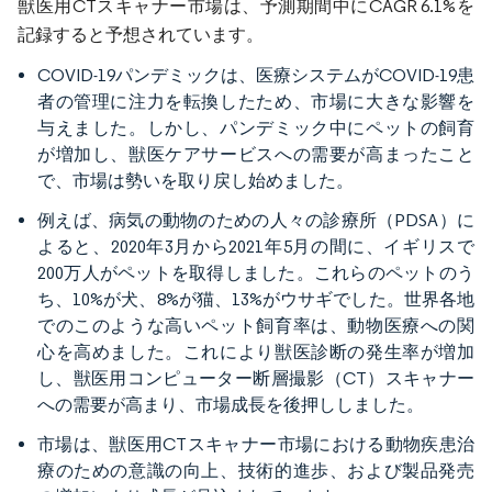
獣医用CTスキャナー市場は、予測期間中にCAGR 6.1%を
記録すると予想されています。
COVID-19パンデミックは、医療システムがCOVID-19患
者の管理に注力を転換したため、市場に大きな影響を
与えました。しかし、パンデミック中にペットの飼育
が増加し、獣医ケアサービスへの需要が高まったこと
で、市場は勢いを取り戻し始めました。
例えば、病気の動物のための人々の診療所（PDSA）に
よると、2020年3月から2021年5月の間に、イギリスで
200万人がペットを取得しました。これらのペットのう
ち、10%が犬、8%が猫、13%がウサギでした。世界各地
でのこのような高いペット飼育率は、動物医療への関
心を高めました。これにより獣医診断の発生率が増加
し、獣医用コンピューター断層撮影（CT）スキャナー
への需要が高まり、市場成長を後押ししました。
市場は、獣医用CTスキャナー市場における動物疾患治
療のための意識の向上、技術的進歩、および製品発売