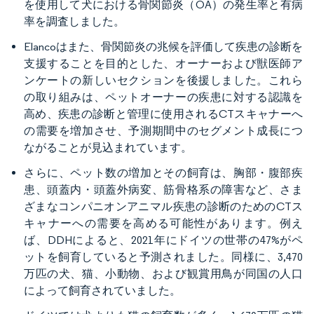
を使用して犬における骨関節炎（OA）の発生率と有病
率を調査しました。
Elancoはまた、骨関節炎の兆候を評価して疾患の診断を
支援することを目的とした、オーナーおよび獣医師ア
ンケートの新しいセクションを後援しました。これら
の取り組みは、ペットオーナーの疾患に対する認識を
高め、疾患の診断と管理に使用されるCTスキャナーへ
の需要を増加させ、予測期間中のセグメント成長につ
ながることが見込まれています。
さらに、ペット数の増加とその飼育は、胸部・腹部疾
患、頭蓋内・頭蓋外病変、筋骨格系の障害など、さま
ざまなコンパニオンアニマル疾患の診断のためのCTス
キャナーへの需要を高める可能性があります。例え
ば、DDHによると、2021年にドイツの世帯の47%がペ
ットを飼育していると予測されました。同様に、3,470
万匹の犬、猫、小動物、および観賞用鳥が同国の人口
によって飼育されていました。