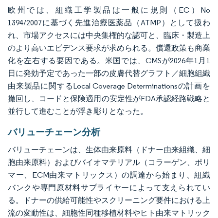
欧州では、組織工学製品は一般に規則（EC）No
1394/2007に基づく先進治療医薬品（ATMP）として扱わ
れ、市場アクセスには中央集権的な認可と、臨床・製造上
のより高いエビデンス要求が求められる。償還政策も商業
化を左右する要因である。米国では、CMSが2026年1月1
日に発効予定であった一部の皮膚代替グラフト／細胞組織
由来製品に関するLocal Coverage Determinationsの計画を
撤回し、コードと保険適用の安定性がFDA承認経路戦略と
並行して進むことが浮き彫りとなった。
バリューチェーン分析
バリューチェーンは、生体由来原料（ドナー由来組織、細
胞由来原料）およびバイオマテリアル（コラーゲン、ポリ
マー、ECM由来マトリックス）の調達から始まり、組織
バンクや専門原材料サプライヤーによって支えられてい
る。ドナーの供給可能性やスクリーニング要件における上
流の変動性は、細胞性同種移植材料やヒト由来マトリック