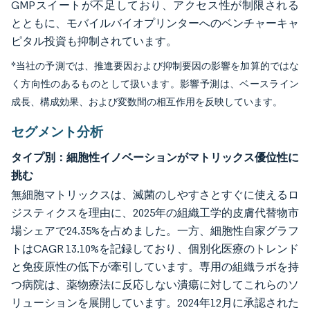
GMPスイートが不足しており、アクセス性が制限される
とともに、モバイルバイオプリンターへのベンチャーキャ
ピタル投資も抑制されています。
*当社の予測では、推進要因および抑制要因の影響を加算的ではな
く方向性のあるものとして扱います。影響予測は、ベースライン
成長、構成効果、および変数間の相互作用を反映しています。
セグメント分析
タイプ別：細胞性イノベーションがマトリックス優位性に
挑む
無細胞マトリックスは、滅菌のしやすさとすぐに使えるロ
ジスティクスを理由に、2025年の組織工学的皮膚代替物市
場シェアで24.35%を占めました。一方、細胞性自家グラフ
トはCAGR 13.10%を記録しており、個別化医療のトレンド
と免疫原性の低下が牽引しています。専用の組織ラボを持
つ病院は、薬物療法に反応しない潰瘍に対してこれらのソ
リューションを展開しています。2024年12月に承認された