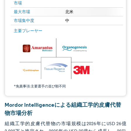
市場
最大市場
北米
市場集中度
中
画像 © Mordor Intelligence。再利用にはCC BY 4.0の表示が必要です。
主要プレーヤー
*免責事項:主要選手の並び順不同
Mordor Intelligenceによる組織工学的皮膚代替
物市場分析
組織工学的皮膚代替物の市場規模は2026年にUSD 26億