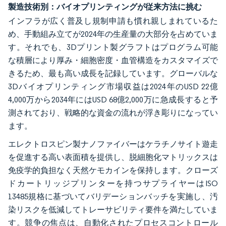
製造技術別：バイオプリンティングが従来方法に挑む
インフラが広く普及し規制申請も慣れ親しまれているた
め、手動組み立てが2024年の生産量の大部分を占めていま
す。それでも、3Dプリント製グラフトはプログラム可能
な積層により厚み・細胞密度・血管構造をカスタマイズで
きるため、最も高い成長を記録しています。グローバルな
3Dバイオプリンティング市場収益は2024年のUSD 22億
4,000万から2034年にはUSD 68億2,000万に急成長すると予
測されており、戦略的な資金の流れが浮き彫りになってい
ます。
エレクトロスピン製ナノファイバーはケラチノサイト遊走
を促進する高い表面積を提供し、脱細胞化マトリックスは
免疫学的負担なく天然ケモカインを保持します。クローズ
ドカートリッジプリンターを持つサプライヤーはISO
13485規格に基づいてバリデーションバッチを実施し、汚
染リスクを低減してトレーサビリティ要件を満たしていま
す。競争の焦点は、自動化されたプロセスコントロール