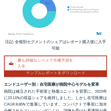
注記: 全個別セグメントのシェアはレポート購入後に入手
画像 © Mordor Intelligence。再利用にはCC BY 4.0の表示が必要です。
可能
エンドユーザー別：在宅医療が病院中心モデルを変革
病院は確立された手術室と熱傷ユニットを背景に、2025年
に23.10%の収益シェアを維持しました。しかし在宅医療は
CAGR 8.85%で進展しています。コンパクトで事前に加水
分解されたドレッシングにより、訓練を受けた看護師が患