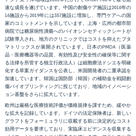
速な成長を遂げています。中国の創傷ケア施設は2010年の
16施設から2019年には357施設に増加し、専門ケアへの国
家のコミットメントを示しています。上海・広州の都市部
病院では糖尿病性潰瘍へのバイオシンセティックシートが
試験導入され、地方のクリニックではコストを抑えたブタ
マトリックスが展開されています。日本のPMDA（医薬
品・医療機器等の品質、有効性及び安全性の確保等に関す
る法律を所管する独立行政法人）は細胞療法ドシエを明確
化する草案ガイダンスを公表し、米国開発者の二重承認を
加速しています。韓国は国防部（韓国）の補助金を戦闘創
傷バイオプリンティングに投じており、地域のイノベーシ
ョン基盤をさらに拡大しています。
欧州は厳格な医療技術評価が価格規律を課すため、緩やか
な拡大を記録しています。ドイツの法定保険者は、新しい
グラフトをフォーミュラリに収載する前に決定的なコスト
効用データを要求しており、実臨床エビデンスを収集する