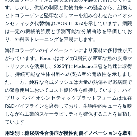
す。しかし、供給の制限と動物由来への懸念から、組換え
ヒトコラーゲンと堅牢なポリマーを組み合わせたバイオシ
ンセティック代替物はCAGR 11.05%を示しています。病院
は一定の機械的強度と予測可能な分解曲線を評価してお
り、外科医トレーニングを容易にします。
海洋コラーゲンのイノベーションにより素材の多様性が広
がっています。Kerecisはオメガ3脂質が豊富な魚の皮膚マ
トリックスを活用し、2025年にMedicare코딩を迅速に取得
し、持続可能な生体材料への支払者の開放性を示しまし
た。一方、純粋な合成メッシュは大量の熱傷や野戦病院で
の緊急使用においてコスト優位性を維持しています。ハイ
ブリッドバイオシンセティックプラットフォームは現在
R&Dパイプラインを席巻しており、生物学的キューを反映
しながら工業的スケーラビリティを確保することを目指し
ています。
用途別：糖尿病性合併症が慢性創傷イノベーションを牽引