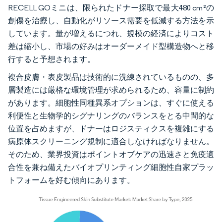
RECELL GOミニは、限られたドナー採取で最大480 cm²の
創傷を治療し、自動化がリソース需要を低減する方法を示
しています。量が増えるにつれ、規模の経済によりコスト
差は縮小し、市場の好みはオーダーメイド型構造物へと移
行すると予想されます。
複合皮膚・表皮製品は技術的に洗練されているものの、多
層製造には厳格な環境管理が求められるため、容量に制約
があります。細胞性同種異系オプションは、すぐに使える
利便性と生物学的シグナリングのバランスをとる中間的な
位置を占めますが、ドナーはロジスティクスを複雑にする
病原体スクリーニング規制に適合しなければなりません。
そのため、業界投資はポイントオブケアの迅速さと免疫適
合性を兼ね備えたバイオプリンティング細胞性自家プラッ
トフォームを好む傾向にあります。