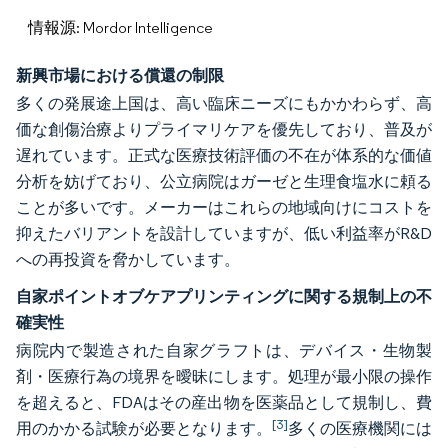
情報源: Mordor Intelligence
新興市場における償還の制限
多くの発展途上国は、高い臨床ニーズにもかかわらず、高
価な創傷治療よりプライマリケアを優先しており、普及が
遅れています。正式な医療技術評価の不在が体系的な価値
分析を妨げており、公立病院はガーゼと生理食塩水に頼る
ことが多いです。メーカーはこれらの地域向けにコストを
抑えたバリアントを設計していますが、低い利益率がR&D
への再投資を脅かしています。
自家ポイントオブケアプリンティングに関する規制上の不
確実性
病院内で製造された自家グラフトは、デバイス・生物製
剤・医療行為の境界を曖昧にします。処理が最小限の操作
を超えると、FDAはその産出物を医薬品として規制し、費
[3]
用のかかる試験が必要となります。
多くの医療機関には