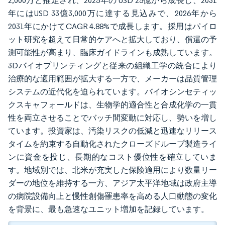
2,000万と推定され、2025年の USD 25億から成長し、2031
年にはUSD 33億3,000万に達する見込みで、2026年から
2031年にかけてCAGR 4.88%で成長します。採用はパイロ
ット研究を超えて日常的ケアへと拡大しており、償還の予
測可能性が高まり、臨床ガイドラインも成熟しています。
3Dバイオプリンティングと従来の組織工学の統合により
治療的な適用範囲が拡大する一方で、メーカーは品質管理
システムの近代化を迫られています。バイオシンセティッ
クスキャフォールドは、生物学的適合性と合成化学の一貫
性を両立させることでバッチ間変動に対応し、勢いを増し
ています。投資家は、汚染リスクの低減と迅速なリリース
タイムを約束する自動化されたクローズドループ製造ライ
ンに資金を投じ、長期的なコスト優位性を確立していま
す。地域別では、北米が充実した保険適用により数量リー
ダーの地位を維持する一方、アジア太平洋地域は政府主導
の病院設備向上と慢性創傷罹患率を高める人口動態の変化
を背景に、最も急速なユニット増加を記録しています。