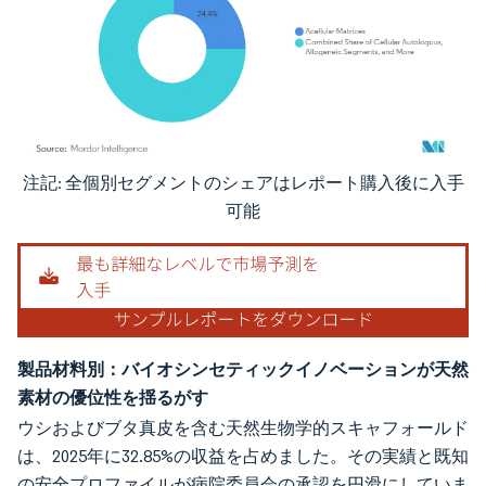
注記: 全個別セグメントのシェアはレポート購入後に入手
画像 © Mordor Intelligence。再利用にはCC BY 4.0の表示が必要です。
可能
製品材料別：バイオシンセティックイノベーションが天然
素材の優位性を揺るがす
ウシおよびブタ真皮を含む天然生物学的スキャフォールド
は、2025年に32.85%の収益を占めました。その実績と既知
の安全プロファイルが病院委員会の承認を円滑にしていま