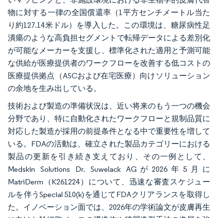
物に対する一律の全国償還率（1平方センチメートル当た
り約127.14米ドル）を導入した。この環境は、糖尿病性足
潰瘍のような高負担セグメントで転帰データによる差別化
が可能なメーカーを支援し、標準化された適用と予測可能
な供給が医療提供者のワークフローを改善する低コストの
医療提供拠点（ASCおよび在宅医療）向けソリューション
の余地を生み出している。
技術および製造の準備状況は、近い将来のもう一つの機会
分野であり、特に自動化されたワークフローと規制品質に
対応した製造が採用の前提条件となる中で重要性を増して
いる。FDAの活動は、確立された製品カテゴリーにおける
製品の更新を引き続き支えており、その一例として、
Medskin Solutions Dr. Suwelack AGが2026年5月に
MatriDerm（K261224）について、迅速な審査スケジュー
ルを伴うSpecial 510(k)を通じてFDAクリアランスを取得し
た。イノベーション面では、2026年の学術論文が皮膚再生