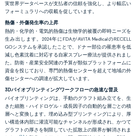
実世界データベースが支払者の信頼を強化し、より幅広い
フォーミュラリへの収載を促しています。
熱傷・外傷発生率の上昇
熱的・化学的・電気的熱傷は生物学的被覆の即時ニーズを
生み出します。2024年にFDAがAVITA MedicalのRECELL
GOシステムを承認したことで、ドナー部位の罹患率を低
減し色素沈着に対応する自家スプレー療法が提供されまし
た。防衛・産業安全関連の予算が類似プラットフォームに
資金を投じており、専門的熱傷センターを超えて地域の外
傷センターへの調達が拡大しています。
3Dバイオプリンティングワークフローの急速な普及
バイオプリンティングは、手動のグラフト組み立てを、生
きた細胞・ハイドロゲル・成長因子の自動的な層ごとの積
層へと変換します。埋め込み型プリンティングにより、厚
い構造体内部に灌流可能なチャンネルが形成され、かつて
グラフトの厚さを制限していた拡散上の限界が解消されま