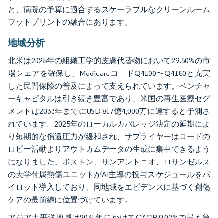
と、病院の予算に適合するスケーラブルなクリーンルーム
フットプリントの融合にあります。
地域分析
北米は2025年の組織工学的皮膚代替物において29.60%の市
場シェアを確保し、MedicareコードQ4100〜Q4180と充実
した民間保険の普及によって支えられています。ベンチャ
ーキャピタルは引き続き豊富であり、米国の再生医療セグ
メントは2033年までにUSD 807億4,000万に達すると予測さ
れています。2025年のローカルカバレッジ決定の延期によ
り短期的な償還圧力が緩和され、サプライヤーはコードの
ロビー活動よりアウトカムデータの生成に集中できるよう
になりました。ボストン、サンアントニオ、ロサンゼルス
の大学付属熱傷ユニットがAI主導の投与スケジュールをパ
イロット導入しており、同地域をエビデンスに基づく創傷
ケアの最前線に位置づけています。
アジア太平洋地域は2031年にかけてCAGR 9.02%で最も急