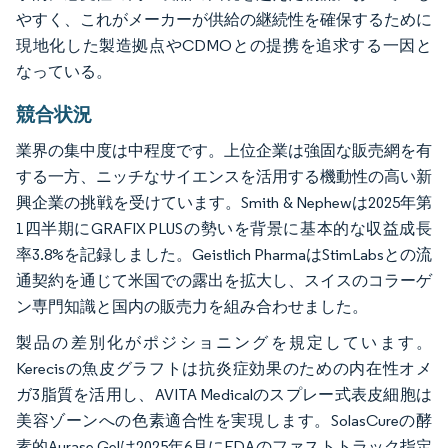
やすく、これがメーカーが供給の継続性を確保するために
現地化した製造拠点やCDMOとの提携を追求する一因と
なっている。
競合状況
業界の集中度は中程度です。上位企業は強固な販売網を有
する一方、ニッチなサイエンスを活用する機動性の高い新
興企業の挑戦を受けています。Smith & Nephewは2025年第
1四半期にGRAFIX PLUSの勢いを背景に基本的な収益成長
率3.8%を記録しました。Geistlich PharmaはStimLabsとの流
通契約を通じて米国での露出を拡大し、スイスのコラーゲ
ン専門知識と国内の販売力を組み合わせました。
製品の差別化がポジショニングを規定しています。
Kerecisの魚皮グラフトは抗炎症効果のための内在性オメ
ガ3脂質を活用し、AVITA Medicalのスプレー式表皮細胞は
美容ゾーンへの色素適合性を実現します。SolasCureの酵
素的Aurase Gelは2025年6月にFDAのファストトラック指定