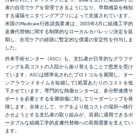
者の自宅でケアを管理できるようになり、早期感染を検知
する遠隔モニタリングアプリによって支援されています。
米国のMedicare行政請負業者は、2025年3月に組織工学的
皮膚代替物に関する制限的なローカルカバレッジ決定を延
期し、在宅ケアの経路に暫定的な償還の安定性を付与しま
した。
外来手術センター（ASC）も、支払者が日常的なグラフテ
ィングを高コストの入院から振り替えることで恩恵を受け
ています。ASCは標準化されたプロトコルを展開し、ター
ンアラウンドタイムを短縮して1処置あたりのコストを低
下させています。専門的な熱傷センターは、多分野連携サ
ポートを必要とする全層損傷に対してリーダーシップを発
揮します。全体として、ケアをより低コストの場所へ移行
させようとする支払者の取り組みが、容易に適用できるポ
ータブルな組織工学的皮膚代替物への長期需要を支えてい
ます。