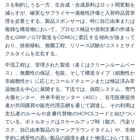
スを制約しうる一方、生合成・合成原料はロット間変動を
減らすが、確実なサプライヤー適格性評価と入荷時品質管
理を必要とする。製品スポンサーは、特に自己由来または
複雑な構造物において、プロセス検証や規制文書の作成を
含むGMP／GTP製造をCDMOに委託する傾向が強まって
おり、技術移転、無菌工程、リリース試験がコストとサイ
クルタイムを左右する。
中流工程は、管理された製造（多くはクリーンルームベー
ス）、無菌性の保証、包装、そして構造タイプ（細胞性か
非細胞性か）に応じたコールドチェーンまたは検証済み常
温物流を中心に展開する。下流では、病院システム、専門
火傷センター、外来手術センター（ASC）、在宅医療提供
者が共同購買や販売代理店網を通じて調達し、その利用は
支払者のルールや皮膚代替物のHCPCSコードと結びつい
ている。ボトルネックはスケールアップ時（能力、汚染リ
スク、自己由来製品のターンアラウンドタイム）や、生物
学的に感受性の高い製品の国境を越えた物流において生じ