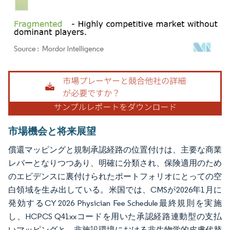
画像 © Mordor Intelligence。再利用にはCC BY 4.0の表示が必要です。
市場機会と将来展望
償還マッピングと規制承認経路の位置付けは、主要な商業
レバーとなりつつあり、明確に分類され、保険適用のため
のエビデンスに裏付けられたポートフォリオにとっての空
白領域を生み出している。米国では、CMSが2026年1月に
発効するCY 2026 Physician Fee Schedule最終規則を実施
し、HCPCS Q41xxコードを用いた承認経路連動型の支払
いマッピングと、非施設環境における非生物学的皮膚代替