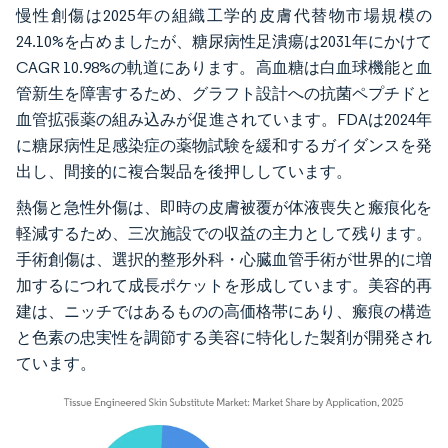
慢性創傷は2025年の組織工学的皮膚代替物市場規模の
24.10%を占めましたが、糖尿病性足潰瘍は2031年にかけて
CAGR 10.98%の軌道にあります。高血糖は白血球機能と血
管新生を障害するため、グラフト設計への抗菌ペプチドと
血管拡張薬の組み込みが促進されています。FDAは2024年
に糖尿病性足感染症の薬物試験を緩和するガイダンスを発
出し、間接的に複合製品を後押ししています。
熱傷と急性外傷は、即時の皮膚被覆が体液喪失と瘢痕化を
軽減するため、三次施設での収益の主力として残ります。
手術創傷は、選択的整形外科・心臓血管手術が世界的に増
加するにつれて成長ポケットを形成しています。美容的再
建は、ニッチではあるものの高価格帯にあり、瘢痕の構造
と色素の忠実性を調節する美容に特化した製剤が開発され
ています。