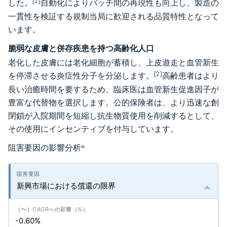
[1]
した。
自動化によりバッチ間の再現性も向上し、製造の
一貫性を検証する規制当局に歓迎される品質特性となって
います。
脆弱な皮膚と併存疾患を持つ高齢化人口
老化した皮膚には老化細胞が蓄積し、上皮遊走と血管新生
[2]
を停滞させる炎症性分子を分泌します。
高齢患者はより
長い治癒時間を要するため、臨床医は血管新生促進因子が
豊富な代替物を選択します。公的保険者は、より迅速な創
閉鎖が入院期間を短縮し抗生物質使用を削減するとして、
その使用にインセンティブを付与しています。
阻害要因の影響分析
*
新興市場における償還の限界
-0.60%