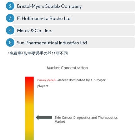
Bristol-Myers Squibb Company
F. Hoffmann-La Roche Ltd
Merck & Co., Inc.
Sun Pharmaceutical Industries Ltd
*免責事項:主要選手の並び順不同