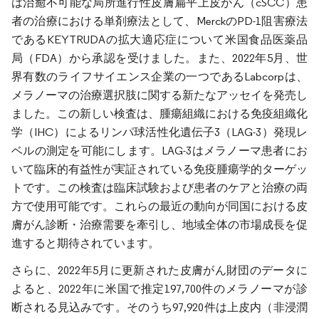
は治癒不可能な局所進行性皮膚扁平上皮がん（cSCC）患
者の治療における単剤療法として、MerckのPD-1阻害療法
であるKEYTRUDAの拡大適応症について米国食品医薬品
局（FDA）から承認を受けました。また、2022年5月、世
界有数のライフサイエンス企業の一つであるLabcorpは、
メラノーマの治療選択肢に関する新たなアッセイを発売し
ました。この新しい検査は、腫瘍組織における免疫組織化
学（IHC）によるリンパ球活性化遺伝子3（LAG-3）発現レ
ベルの測定を可能にします。LAG-3はメラノーマ患者にお
いて臨床的有益性が実証されている免疫腫瘍学的ターゲッ
トです。この検査は臨床試験および患者のケアと治療の両
方で使用可能です。これらの最近の動向が同国における皮
膚がん診断・治療需要を牽引し、地域全体の市場成長を促
進すると期待されています。
さらに、2022年5月に更新された皮膚がん財団のデータに
よると、2022年に米国で推定197,700件のメラノーマが診
断される見込みです。そのうち97,920件は上皮内（非浸潤