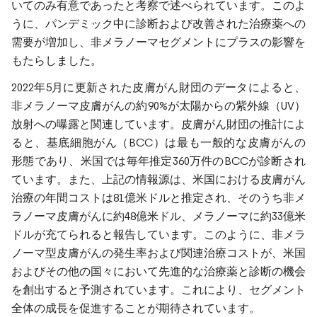
いてのみ有意であったと考察で述べられています。このよ
うに、パンデミック中に診断および改善された治療薬への
需要が増加し、非メラノーマセグメントにプラスの影響を
もたらしました。
2022年5月に更新された皮膚がん財団のデータによると、
非メラノーマ皮膚がんの約90%が太陽からの紫外線（UV）
放射への曝露と関連しています。皮膚がん財団の推計によ
ると、基底細胞がん（BCC）は最も一般的な皮膚がんの
形態であり、米国では毎年推定360万件のBCCが診断され
ています。また、上記の情報源は、米国における皮膚がん
治療の年間コストは81億米ドルと推定され、そのうち非メ
ラノーマ皮膚がんに約48億米ドル、メラノーマに約33億米
ドルが充てられると報告しています。このように、非メラ
ノーマ型皮膚がんの発生率および関連治療コストが、米国
およびその他の国々において先進的な治療薬と診断の機会
を創出すると予測されています。これにより、セグメント
全体の成長を促進することが期待されています。