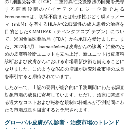
のT細胞受容体（TCR）二重特異性免疫療法の開発を先導
する商業段階のバイオテクノロジー企業である
Immunocoreは、切除不能または転移性ぶどう膜メラノー
マ（mUM）を有するHLA-A*02:01陽性の成人患者の治療を
目的としたKIMMTRAK（テベンタフスプ-テブン）につい
て、米国食品医薬品局（FDA）から承認を受けました。ま
た、2022年4月、barnaclànic+は皮膚がんの診断・治療のた
めの皮膚科診断ユニットを立ち上げ、新ユニットは皮膚科
診断および皮膚がんにおける市場最新技術も備えることに
なりました。このようなR&Dの増加が調査対象市場の成長
を牽引すると期待されています。
したがって、上記の要因が総合的に予測期間にわたる調査
対象市場の成長に寄与しています。ただし、治療に関連す
る過大なコストおよび厳格な規制の枠組みが予測期間にわ
たる市場成長を阻害すると予想されます。
グローバル皮膚がん診断・治療市場のトレンド