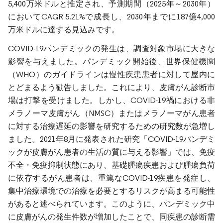
5,400万米ドルと推定され、予測期間（2025年～2030年）
においてCAGR 5.21%で成長し、2030年までに187億4,000
万米ドルに達する見込みです。
COVID-19パンデミックの発生は、調査対象市場に大きな
影響を与えました。パンデミック開始後、世界保健機関
（WHO）のガイドラインは慢性疾患患者に対して屋内に
とどまるよう勧告しました。これにより、皮膚がん診断市
場は打撃を受けました。しかし、COVID-19禍における非
メラノーマ皮膚がん（NMSC）またはメラノーマがん患者
に対する治療遅延の影響を研究するための研究数が急増し
ました。2021年8月に発表された研究「COVID-19パンデミ
ックが皮膚がん患者の生活の質に与える影響」では、免疫
不全・免疫抑制状態にあり、基礎腫瘍疾患および腫瘍負荷
に依存するがん患者は、重篤なCOVID-19疾患を発症し、
集中治療環境での治療を必要とするリスクが高まる可能性
があると述べられています。このように、パンデミック中
に皮膚がんの発生件数が増加したことで、同疾患の診断需