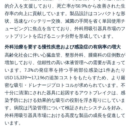
的介入を支援しており、死亡率が50.9%から改善された生
存率の向上に貢献しています。製品設計はコンパクトな形
状、迅速なバッテリー交換、滅菌の手間を省く単回使用チ
ュービングに焦点を当てており、外科用吸引器具市場のフ
ットプリントを広げるニッチ分野を形成しています。
外科治療を要する慢性疾患および感染症の有病率の増大
高齢化社会に伴い心臓血管、整形外科、腫瘍科の症例数が
増加しており、信頼性の高い体液管理への需要が高まって
います。7.3%の発症率を持つ手術部位感染は1件あたり
USD 15,339〜17,196の追加コストをもたらすため、より厳
密な吸引・ドレナージプロトコルが求められています。不
十分に清潔にされた器具に起因するアウトブレイクは、感
染予防における効果的な吸引の役割を浮き彫りにしていま
す。病院は汚染管理について検証されたシステムを好み、
外科用吸引器具市場における高度な製品の成長を促進して
います。