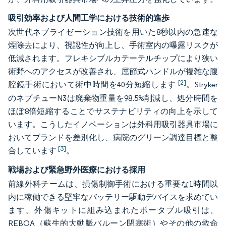
吸引効率および人間工学における技術的進歩
次世代ネブライゼーション技術を用いた8秒以内の急速な
煙除去により、視認性が向上し、手術室内の曝露リスクが
低減されます。フレキシブルカテーテルチップにより狭い
術野へのアクセスが改善され、屈節式ハンドルが複雑な腹
[2]
腔鏡手術において術中時間を40分短縮します
。Stryker
のネプチューN3は廃棄物重量を98.5%削減し、処分時間を
ほぼ8倍短縮することでサステナビリティの向上を示して
います。こうしたイノベーションは外科用吸引器具市場に
おいてブランドを差別化し、病院のグリーン調達目標と整
[3]
合しています
。
戦場および緊急野外医療における採用
前線外科チームは、損傷制御手術における重要な1時間以
内に稼働できる堅牢なバッテリー駆動デバイスを求めてい
ます。外傷キットに組み込まれたポータブル吸引は、
REBOA（蘇生的大動脈バルーン閉塞術）やその他の救命