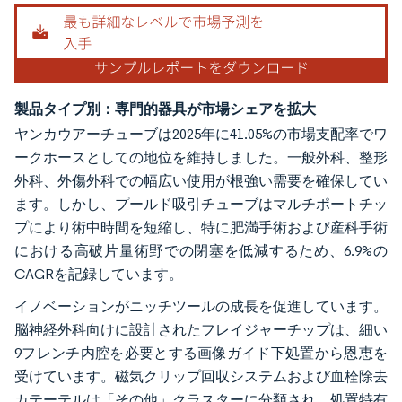
製品タイプ別：専門的器具が市場シェアを拡大
ヤンカウアーチューブは2025年に41.05%の市場支配率でワ
ークホースとしての地位を維持しました。一般外科、整形
外科、外傷外科での幅広い使用が根強い需要を確保してい
ます。しかし、プールド吸引チューブはマルチポートチッ
プにより術中時間を短縮し、特に肥満手術および産科手術
における高破片量術野での閉塞を低減するため、6.9%の
CAGRを記録しています。
イノベーションがニッチツールの成長を促進しています。
脳神経外科向けに設計されたフレイジャーチップは、細い
9フレンチ内腔を必要とする画像ガイド下処置から恩恵を
受けています。磁気クリップ回収システムおよび血栓除去
カテーテルは「その他」クラスターに分類され、処置特有