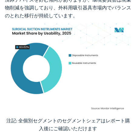
物削減を強調しており、外科用吸引器具市場内でバランス
のとれた移行が持続しています。
注記: 全個別セグメントのセグメントシェアはレポート購
画像 © Mordor Intelligence。再利用にはCC BY 4.0の表示が必要です。
入後にご確認いただけます