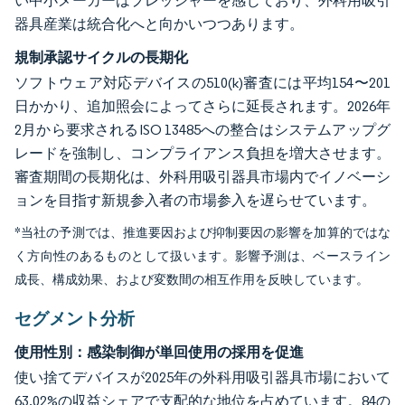
い中小メーカーはプレッシャーを感じており、外科用吸引
器具産業は統合化へと向かいつつあります。
規制承認サイクルの長期化
ソフトウェア対応デバイスの510(k)審査には平均154〜201
日かかり、追加照会によってさらに延長されます。2026年
2月から要求されるISO 13485への整合はシステムアップグ
レードを強制し、コンプライアンス負担を増大させます。
審査期間の長期化は、外科用吸引器具市場内でイノベーシ
ョンを目指す新規参入者の市場参入を遅らせています。
*当社の予測では、推進要因および抑制要因の影響を加算的ではな
く方向性のあるものとして扱います。影響予測は、ベースライン
成長、構成効果、および変数間の相互作用を反映しています。
セグメント分析
使用性別：感染制御が単回使用の採用を促進
使い捨てデバイスが2025年の外科用吸引器具市場において
63.02%の収益シェアで支配的な地位を占めています。84の