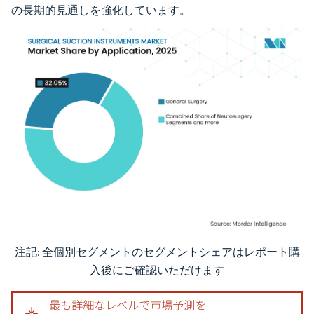
の長期的見通しを強化しています。
注記: 全個別セグメントのセグメントシェアはレポート購
画像 © Mordor Intelligence。再利用にはCC BY 4.0の表示が必要です。
入後にご確認いただけます