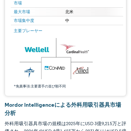
市場
最大市場
北米
市場集中度
中
画像 © Mordor Intelligence。再利用にはCC BY 4.0の表示が必要です。
主要プレーヤー
*免責事項:主要選手の並び順不同
Mordor Intelligenceによる外科用吸引器具市場
分析
外科用吸引器具市場の規模は2025年にUSD 3億9,215万と評