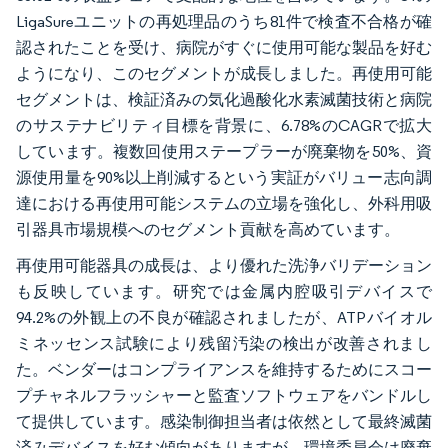
LigaSureユニットの再処理品のうち81件で検査不合格が確
認されたことを受け、病院がすぐに使用可能な製品を好む
ようになり、このセグメントが成長しました。再使用可能
セグメントは、検証済みの気化過酸化水素滅菌技術と病院
のサステナビリティ目標を背景に、6.78%のCAGRで拡大
しています。複数回使用ステープラーが廃棄物を50%、資
源使用量を90%以上削減するという実証がバリュー志向調
達における再使用可能システムの立場を強化し、外科用吸
引器具市場規模へのセグメント貢献を高めています。
再使用可能器具の成長は、より優れた洗浄バリデーション
も反映しています。研究では金属内腔吸引デバイスで
94.2%の外観上の不良が確認されましたが、ATPバイオル
ミネッセンス試験により残留汚染の検出が改善されまし
た。ベンダーはコンプライアンスを維持するためにスコー
プチャネルフラッシャーと監査ソフトウェアをバンドルし
て提供しています。感染制御担当者は依然として最終滅菌
済みデバイスを好む傾向がありますが、環境委員会は廃棄