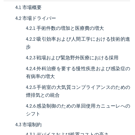
4.1 市場概要
4.2 市場ドライバー
4.2.1 手術件数の増加と医療費の増大
4.2.2 吸引効率および人間工学における技術的進
歩
4.2.3 戦場および緊急野外医療における採用
4.2.4 外科治療を要する慢性疾患および感染症の
有病率の増大
4.2.5 手術室の大気質コンプライアンスのための
煙排気との統合
4.2.6 感染制御のための単回使用カニューレへの
シフト
4.3 市場制約
4.3.1 デバイスおよび処置コストの高さ