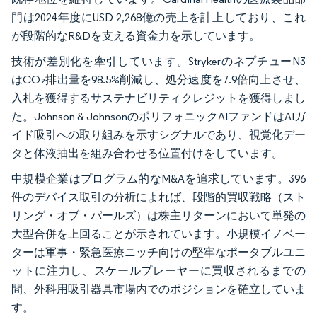
門は2024年度にUSD 2,268億の売上を計上しており、これ
が段階的なR&Dを支える資金力を示しています。
技術が差別化を牽引しています。StrykerのネプチューN3
はCO₂排出量を98.5%削減し、処分速度を7.9倍向上させ、
入札を獲得するサステナビリティクレジットを獲得しまし
た。Johnson & JohnsonのポリフォニックAIファンドはAIガ
イド吸引への取り組みを示すシグナルであり、視覚化デー
タと体液抽出を組み合わせる位置付けをしています。
中規模企業はプログラム的なM&Aを追求しています。396
件のデバイス取引の分析によれば、段階的買収戦略（スト
リング・オブ・パールズ）は株主リターンにおいて単発の
大型合併を上回ることが示されています。小規模イノベー
ターは軍事・緊急医療ニッチ向けの堅牢なポータブルユニ
ットに注力し、スケールプレーヤーに買収されるまでの
間、外科用吸引器具市場内でのポジションを確立していま
す。