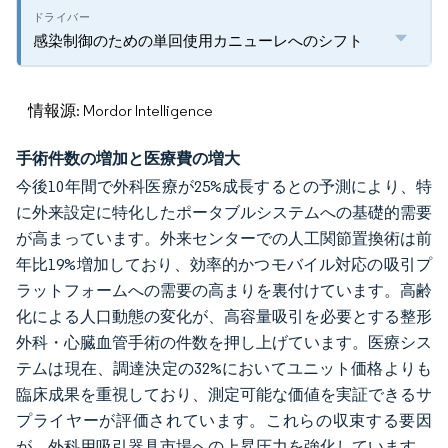
感染制御のための単回使用カニューレへのシフト
情報源: Mordor Intelligence
手術件数の増加と医療費の増大
今後10年間で外科医療が25%成長するとの予測により、特
に外来設定に特化したポータブルシステムへの基礎的需要
が高まっています。外来センターでの人工関節置換術は前
年比19%増加しており、効率的かつモバイル対応の吸引プ
ラットフォームへの需要の高まりを裏付けています。高齢
化による人口動態の変化が、高容量吸引を必要とする整形
外科・心臓血管手術の件数を押し上げています。医療シス
テムは現在、調達決定の32%においてユニット価格よりも
臨床成果を重視しており、測定可能な価値を実証できるサ
プライヤーが評価されています。これらの収束する要因
が、外科用吸引器具市場への上昇圧力を強化しています。