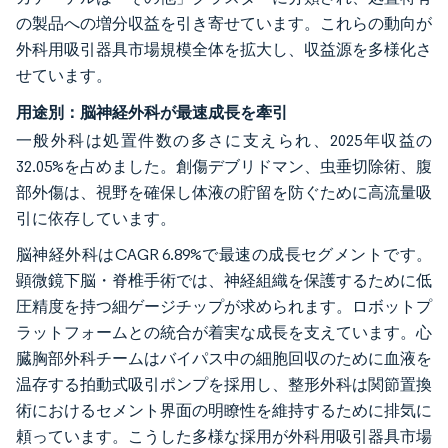
の製品への増分収益を引き寄せています。これらの動向が
外科用吸引器具市場規模全体を拡大し、収益源を多様化さ
せています。
用途別：脳神経外科が最速成長を牽引
一般外科は処置件数の多さに支えられ、2025年収益の
32.05%を占めました。創傷デブリドマン、虫垂切除術、腹
部外傷は、視野を確保し体液の貯留を防ぐために高流量吸
引に依存しています。
脳神経外科はCAGR 6.89%で最速の成長セグメントです。
顕微鏡下脳・脊椎手術では、神経組織を保護するために低
圧精度を持つ細ゲージチップが求められます。ロボットプ
ラットフォームとの統合が着実な成長を支えています。心
臓胸部外科チームはバイパス中の細胞回収のために血液を
温存する拍動式吸引ポンプを採用し、整形外科は関節置換
術におけるセメント界面の明瞭性を維持するために排気に
頼っています。こうした多様な採用が外科用吸引器具市場