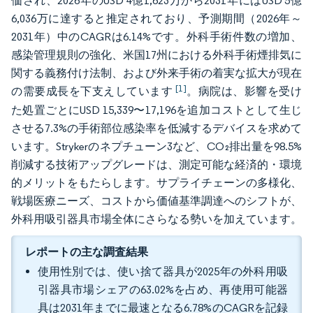
価され、2026年のUSD 4億1,623万から2031年にはUSD 5億
6,036万に達すると推定されており、予測期間（2026年～
2031年）中のCAGRは6.14%です。外科手術件数の増加、
感染管理規則の強化、米国17州における外科手術煙排気に
関する義務付け法制、および外来手術の着実な拡大が現在
[1]
の需要成長を下支えしています
。病院は、影響を受け
た処置ごとにUSD 15,339〜17,196を追加コストとして生じ
させる7.3%の手術部位感染率を低減するデバイスを求めて
います。Strykerのネプチューン3など、CO₂排出量を98.5%
削減する技術アップグレードは、測定可能な経済的・環境
的メリットをもたらします。サプライチェーンの多様化、
戦場医療ニーズ、コストから価値基準調達へのシフトが、
外科用吸引器具市場全体にさらなる勢いを加えています。
レポートの主な調査結果
使用性別では、使い捨て器具が2025年の外科用吸
引器具市場シェアの63.02%を占め、再使用可能器
具は2031年までに最速となる6.78%のCAGRを記録