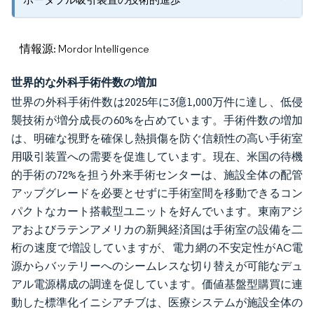
情報源: Mordor Intelligence
世界的な外科手術件数の増加
世界の外科手術件数は2025年に3億1,000万件に達し、低侵
襲技術が増分成長の60%を占めています。手術件数の増加
は、明確な視野を確保し熱損傷を防ぐ信頼性の高い手術室
用吸引装置への需要を促進しています。現在、米国の待機
的手術の72%を担う外来手術センターは、施設全体の配管
アップグレードを必要とせずに手術室間を移動できるコン
パクトなカート搭載型ユニットを好んでいます。東南アジ
アおよびラテンアメリカの新興経済国は手術室の設備を二
桁の速度で増設していますが、電力網の不安定性がAC電
源からバッテリーへのシームレスな切り替えが可能なデュ
アル電源構成の調達を促しています。価値基盤型購買に連
動した標準化イニシアチブは、医療システムが施設全体の