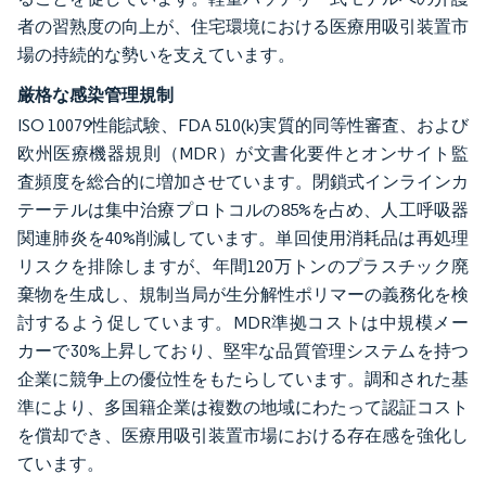
者の習熟度の向上が、住宅環境における医療用吸引装置市
場の持続的な勢いを支えています。
厳格な感染管理規制
ISO 10079性能試験、FDA 510(k)実質的同等性審査、および
欧州医療機器規則（MDR）が文書化要件とオンサイト監
査頻度を総合的に増加させています。閉鎖式インラインカ
テーテルは集中治療プロトコルの85%を占め、人工呼吸器
関連肺炎を40%削減しています。単回使用消耗品は再処理
リスクを排除しますが、年間120万トンのプラスチック廃
棄物を生成し、規制当局が生分解性ポリマーの義務化を検
討するよう促しています。MDR準拠コストは中規模メー
カーで30%上昇しており、堅牢な品質管理システムを持つ
企業に競争上の優位性をもたらしています。調和された基
準により、多国籍企業は複数の地域にわたって認証コスト
を償却でき、医療用吸引装置市場における存在感を強化し
ています。