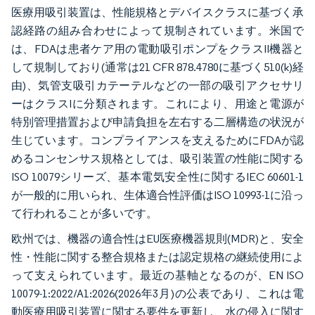
医療用吸引装置は、性能規格とデバイスクラスに基づく承
認経路の組み合わせによって規制されています。米国で
は、FDAは患者ケア用の電動吸引ポンプをクラスII機器と
して規制しており(通常は21 CFR 878.4780に基づく510(k)経
由)、気管支吸引カテーテルなどの一部の吸引アクセサリ
ーはクラスIに分類されます。これにより、用途と電源が
特別管理措置および申請負担を左右する二層構造の状況が
生じています。コンプライアンスを支えるためにFDAが認
めるコンセンサス規格としては、吸引装置の性能に関する
ISO 10079シリーズ、基本電気安全性に関するIEC 60601-1
が一般的に用いられ、生体適合性評価はISO 10993-1に沿っ
て行われることが多いです。
欧州では、機器の適合性はEU医療機器規則(MDR)と、安全
性・性能に関する整合規格または認定規格の継続使用によ
って支えられています。最近の基軸となるのが、EN ISO
10079-1:2022/A1:2026(2026年3月)の公表であり、これは電
動医療用吸引装置に関する要件を更新し、水の侵入に関す