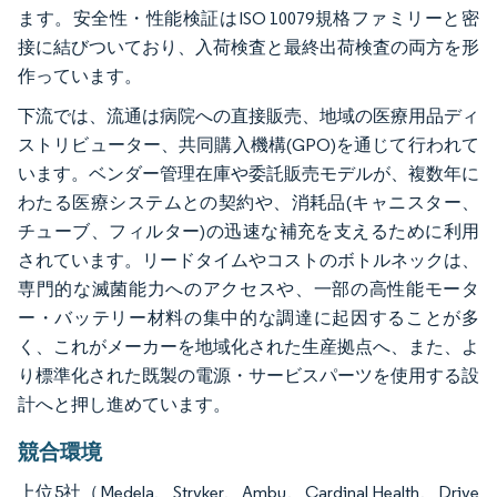
ます。安全性・性能検証はISO 10079規格ファミリーと密
接に結びついており、入荷検査と最終出荷検査の両方を形
作っています。
下流では、流通は病院への直接販売、地域の医療用品ディ
ストリビューター、共同購入機構(GPO)を通じて行われて
います。ベンダー管理在庫や委託販売モデルが、複数年に
わたる医療システムとの契約や、消耗品(キャニスター、
チューブ、フィルター)の迅速な補充を支えるために利用
されています。リードタイムやコストのボトルネックは、
専門的な滅菌能力へのアクセスや、一部の高性能モータ
ー・バッテリー材料の集中的な調達に起因することが多
く、これがメーカーを地域化された生産拠点へ、また、よ
り標準化された既製の電源・サービスパーツを使用する設
計へと押し進めています。
競合環境
上位5社（Medela、Stryker、Ambu、Cardinal Health、Drive