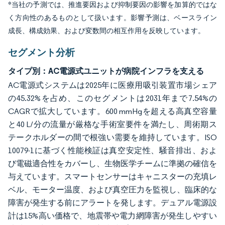
*当社の予測では、推進要因および抑制要因の影響を加算的ではな
く方向性のあるものとして扱います。影響予測は、ベースライン
成長、構成効果、および変数間の相互作用を反映しています。
セグメント分析
タイプ別：AC電源式ユニットが病院インフラを支える
AC電源式システムは2025年に医療用吸引装置市場シェア
の45.32%を占め、このセグメントは2031年まで7.54%の
CAGRで拡大しています。600 mmHgを超える高真空容量
と40 L/分の流量が厳格な手術室要件を満たし、周術期ス
テークホルダーの間で根強い需要を維持しています。ISO
10079-1に基づく性能検証は真空安定性、騒音排出、およ
び電磁適合性をカバーし、生物医学チームに準拠の確信を
与えています。スマートセンサーはキャニスターの充填レ
ベル、モーター温度、および真空圧力を監視し、臨床的な
障害が発生する前にアラートを発します。デュアル電源設
計は15%高い価格で、地震帯や電力網障害が発生しやすい