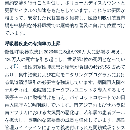
契約交渉を行うことを促し、ボリュームディスカウントと
更新サイクルの加速をもたらしています。これらの要因が
相まって、安定した代替需要を維持し、医療用吸引装置市
場を中核的な外科環境での継続的な普及に向けて位置づけ
ています。
呼吸器疾患の有病率の上昇
慢性呼吸器疾患は2023年に5億6,920万人に影響を与え、
420万人の死亡を引き起こし、世界第3位の死因となってい
[1]
ます
。慢性閉塞性肺疾患と喘息が負担の4分の3を占めて
おり、集中治療および在宅モニタリングプログラムにおけ
る気道清浄吸引の必要性を強調しています。病院再入院ペ
ナルティは、退院後にポータブルユニットを導入するよう
医療チームに動機付けを与え、パイロットコホートで30日
再入院率を18%削減しています。南アジアおよびサハラ以
南アフリカにおける大気質の悪化は、若年層の患者プール
を拡大し、長期的な需要量の成長を強化しています。感染
管理ガイドラインによって義務付けられた閉鎖式吸引シス