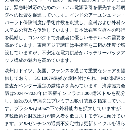
は、緊急時対応のためのデュアル電源吸引を優先する郡病
院への投資を促進しています。インドのアーユシュマン・
バーラト保険制度は手術件数を刺激し、産科および外科シ
ステムの普及を促進しています。日本は在宅医療への移行
を奨励し、コンパクトで介護者に優しいモデルへの需要を
高めています。東南アジア諸国は手術室を二桁の速度で増
設していますが、不安定な電力供給がバッテリーバックア
ップ構成の魅力を高めています。
欧州はドイツ、英国、フランスを通じて重要なシェアを提
供しており、ISO 10079準拠が義務付けられ、MDR関連の
監査がベンダー選定の厳格さを高めています。湾岸協力会
議は2024〜2030年に医療インフラに1,000億米ドルを配分
し、新設の大型病院にプレミアム吸引装置を指定していま
す。ブラジルはSUSの下で外科能力を拡大していますが、
関税政策と財政圧力が購入者を低コストモデルに傾けてい
ます。アルゼンチンの通貨不安定性は更新サイクルを遅ら