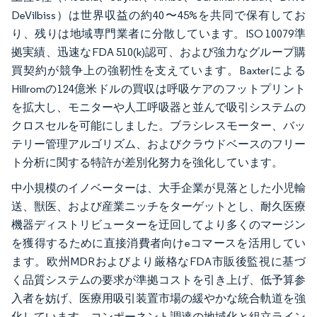
DeVilbiss）は世界収益の約40〜45%を共同で保有してお
り、残りは地域専門業者に分散しています。ISO 10079準
拠実績、迅速なFDA 510(k)認可、および強力なグループ購
買契約が競争上の強靭性を支えています。Baxterによる
Hillromの124億米ドルの買収は呼吸ケアのフットプリント
を拡大し、モニターや人工呼吸器と並んで吸引システムの
クロスセルを可能にしました。ブラシレスモーター、バッ
テリー管理アルゴリズム、およびクラウドベースのフリー
ト分析に関する特許が差別化努力を強化しています。
中小規模のイノベーターは、大手企業が見落とした小児輸
送、獣医、および産業ニッチをターゲットとし、耐久医療
機器ディストリビューターを迂回してより多くのマージン
を獲得するために直接消費者向けeコマースを活用してい
ます。欧州MDRおよびより厳格なFDA市販後監視に基づ
く品質システムの要求が準拠コストを引き上げ、低予算参
入者を妨げ、医療用吸引装置市場の緩やかな統合軌道を強
化しています。コンポーネント調達の地域化と組立ライン