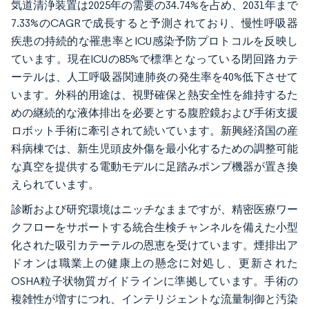
気道清浄装置は2025年の需要の34.74%を占め、2031年まで
7.33%のCAGRで成長すると予測されており、慢性呼吸器
疾患の持続的な罹患率とICU感染予防プロトコルを反映し
ています。現在ICUの85%で標準となっている閉回路カテ
ーテルは、人工呼吸器関連肺炎の発生率を40%低下させて
います。外科的用途は、視野確保と熱安全性を維持するた
めの継続的な液体排出を必要とする腹腔鏡および手術支援
ロボット手術に牽引されて続いています。新興経済国の産
科病棟では、新生児頭皮外傷を最小化するための調整可能
な真空を提供する電動モデルに足踏みポンプ機器が置き換
えられています。
診断および研究環境はニッチなままですが、精密医療ワー
クフローをサポートする統合生検チャンネルを備えた小型
化された吸引カテーテルの恩恵を受けています。煙排出ア
ドオンは職業上の健康上の懸念に対処し、更新された
OSHA粒子状物質ガイドラインに準拠しています。手術の
複雑性が増すにつれ、インテリジェントな流量制御と汚染