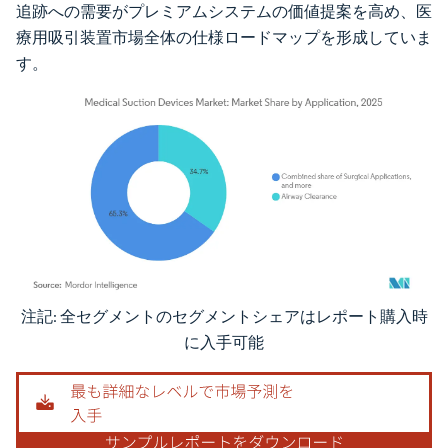
追跡への需要がプレミアムシステムの価値提案を高め、医
療用吸引装置市場全体の仕様ロードマップを形成していま
す。
注記: 全セグメントのセグメントシェアはレポート購入時
画像 © Mordor Intelligence。再利用にはCC BY 4.0の表示が必要です。
に入手可能