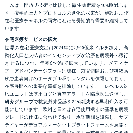
テムは、開放式技術と比較して微生物定着を40%削減しま
す。疫学的圧力とプロトコルの進化の収束が、施設および
在宅医療チャネルの両方にわたる長期的な需要を維持して
います。
在宅医療サービスの拡大
世界の在宅医療支出は2024年に2,500億米ドルを超え、高
齢化人口と支払者のインセンティブが治療を病院外へ移行
させるにつれ、年率6〜8%で拡大しています。メディケ
ア・アドバンテージプランは現在、気管切開および神経筋
疾患患者向けのポータブル吸引レンタルを償還しており、
在宅展開への重要な障壁を排除しています。テレヘルス対
応ユニットは使用ログと真空アラートを臨床医に送信し、
研究グループで救急外来受診を22%削減する早期介入を可
能にしています。欧州と日本は在宅使用機器の基準を病院
グレードの仕様に合わせており、承認期間を短縮し、サプ
ライヤーがデュアルマーケットプラットフォームを展開す
ることを促しています。軽量バッテリー式モデルへの介護