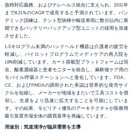
急時対応義務、およびテレヘルス統合に支えられ、2031年
まで8.21%のCAGRで成長すると予測されています。パン
デミック訓練は、テント型病棟や輸送車両に数分以内に展
開できるバッテリーバックアップ型ユニットの採用を加速
させました。
1.5キログラム未満のハンドヘルド機器は介護者の疲労を
軽減し、パイロットプログラムでメディケアの再入院を
18%削減しています。カート搭載型プラットフォームは現
在、酸素濃縮器と患者モニターを統合し、麻酔後ケア用の
モバイル呼吸ステーションへと進化しています。FDA、
CE、およびPMDAの調和された承認は世界的な発売サイ
クルを短縮し、メーカーが地域をまたいで工具コストを償
却し、生産をより迅速に拡大することを可能にしていま
す。その結果、モビリティ優先のアーキテクチャが医療用
吸引装置市場全体の購買基準を再編しています。
用途別：気道清浄が臨床需要を主導