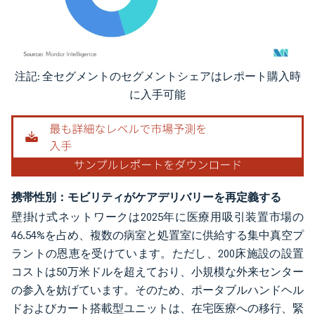
注記: 全セグメントのセグメントシェアはレポート購入時
画像 © Mordor Intelligence。再利用にはCC BY 4.0の表示が必要です。
に入手可能
携帯性別：モビリティがケアデリバリーを再定義する
壁掛け式ネットワークは2025年に医療用吸引装置市場の
46.54%を占め、複数の病室と処置室に供給する集中真空プ
ラントの恩恵を受けています。ただし、200床施設の設置
コストは50万米ドルを超えており、小規模な外来センター
の参入を妨げています。そのため、ポータブルハンドヘル
ドおよびカート搭載型ユニットは、在宅医療への移行、緊