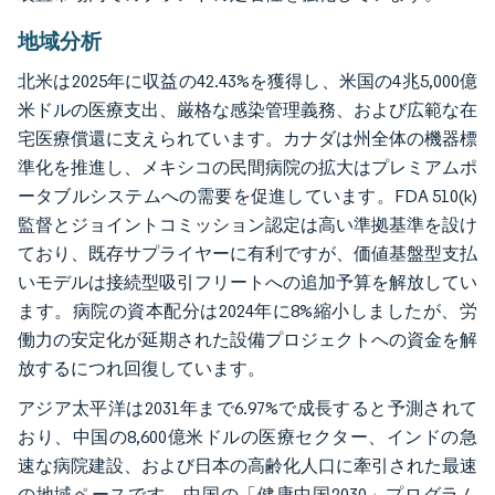
地域分析
北米は2025年に収益の42.43%を獲得し、米国の4兆5,000億
米ドルの医療支出、厳格な感染管理義務、および広範な在
宅医療償還に支えられています。カナダは州全体の機器標
準化を推進し、メキシコの民間病院の拡大はプレミアムポ
ータブルシステムへの需要を促進しています。FDA 510(k)
監督とジョイントコミッション認定は高い準拠基準を設け
ており、既存サプライヤーに有利ですが、価値基盤型支払
いモデルは接続型吸引フリートへの追加予算を解放してい
ます。病院の資本配分は2024年に8%縮小しましたが、労
働力の安定化が延期された設備プロジェクトへの資金を解
放するにつれ回復しています。
アジア太平洋は2031年まで6.97%で成長すると予測されて
おり、中国の8,600億米ドルの医療セクター、インドの急
速な病院建設、および日本の高齢化人口に牽引された最速
の地域ペースです。中国の「健康中国2030」プログラム