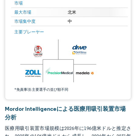
市場
最大市場
北米
市場集中度
中
画像 © Mordor Intelligence。再利用にはCC BY 4.0の表示が必要です。
主要プレーヤー
*免責事項:主要選手の並び順不同
Mordor Intelligenceによる医療用吸引装置市場
分析
医療用吸引装置市場規模は2026年に196億米ドルと推定さ