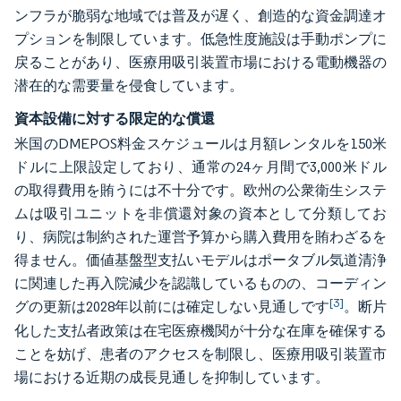
ンフラが脆弱な地域では普及が遅く、創造的な資金調達オ
プションを制限しています。低急性度施設は手動ポンプに
戻ることがあり、医療用吸引装置市場における電動機器の
潜在的な需要量を侵食しています。
資本設備に対する限定的な償還
米国のDMEPOS料金スケジュールは月額レンタルを150米
ドルに上限設定しており、通常の24ヶ月間で3,000米ドル
の取得費用を賄うには不十分です。欧州の公衆衛生システ
ムは吸引ユニットを非償還対象の資本として分類してお
り、病院は制約された運営予算から購入費用を賄わざるを
得ません。価値基盤型支払いモデルはポータブル気道清浄
に関連した再入院減少を認識しているものの、コーディン
[3]
グの更新は2028年以前には確定しない見通しです
。断片
化した支払者政策は在宅医療機関が十分な在庫を確保する
ことを妨げ、患者のアクセスを制限し、医療用吸引装置市
場における近期の成長見通しを抑制しています。