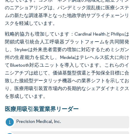
のニアショアリングは、パンデミック混乱後に医療システ
ムの新たな調達基準となった地政学的サプライチェーンリ
スクを軽減しています。
戦略的協力も増加しています：Cardinal HealthとPhilipsは
閉鎖式吸引統合人工呼吸器プラットフォームを共同開発
し、Strykerは外来患者需要の増加に対応するためミシガン
州の生産能力を拡大し、Medelaはテレヘルス拡大に向け
てBluetooth対応ユニットを導入しています。これらのイ
ニシアチブは総じて、価値基盤型償還と予知保全目標に合
致した接続型データリッチ機器への業界シフトを示してお
り、医療用吸引装置市場内の長期的なシェアダイナミクス
を形成しています。
医療用吸引装置業界リーダー
Precision Medical, Inc.