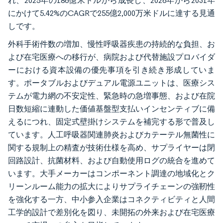
れ、2025年の186億米ドルから成長し、2026年から2031年
にかけて5.42%のCAGRで255億2,000万米ドルに達する見通
しです。
外科手術件数の増加、慢性呼吸器疾患の持続的な負担、お
よび在宅医療への移行が、病院および代替施設プロバイダ
ーにおける資本設備の優先事項を引き続き形成していま
す。ポータブルおよびデュアル電源ユニットは、医療シス
テムが電力網の不安定性、緊急時の急増事態、および在院
日数短縮に連動した価値基盤型支払いインセンティブに備
えるにつれ、固定式壁掛けシステムを補完する形で普及し
ています。人工呼吸器関連肺炎およびカテーテル無菌性に
関する規制上の精査が技術仕様を高め、サプライヤーは閉
回路設計、抗菌材料、および自動使用ログの統合を進めて
います。大手メーカーはコンポーネント調達の地域化とク
リーンルーム能力の拡大によりサプライチェーンの強靭性
を強化する一方、中小参入企業はコネクティビティと人間
工学的設計で差別化を図り、未開拓の外来および在宅医療