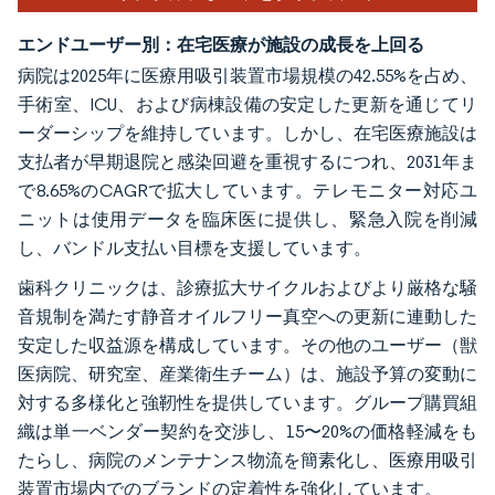
エンドユーザー別：在宅医療が施設の成長を上回る
病院は2025年に医療用吸引装置市場規模の42.55%を占め、
手術室、ICU、および病棟設備の安定した更新を通じてリ
ーダーシップを維持しています。しかし、在宅医療施設は
支払者が早期退院と感染回避を重視するにつれ、2031年ま
で8.65%のCAGRで拡大しています。テレモニター対応ユ
ニットは使用データを臨床医に提供し、緊急入院を削減
し、バンドル支払い目標を支援しています。
歯科クリニックは、診療拡大サイクルおよびより厳格な騒
音規制を満たす静音オイルフリー真空への更新に連動した
安定した収益源を構成しています。その他のユーザー（獣
医病院、研究室、産業衛生チーム）は、施設予算の変動に
対する多様化と強靭性を提供しています。グループ購買組
織は単一ベンダー契約を交渉し、15〜20%の価格軽減をも
たらし、病院のメンテナンス物流を簡素化し、医療用吸引
装置市場内でのブランドの定着性を強化しています。