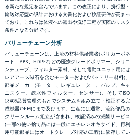
る新たな規定を含んでいます。この改正により、携行型・
輸送対応型の設計における文書化および検証要件が高まっ
ており、これらは体液への露出や洗浄工程が実際のリスク
条件となる分野です。
バリューチェーン分析
バリューチェーンは、上流の材料供給業者(ポリカーボネ
ート、ABS、HDPEなどの医療グレードポリマー、シリコ
ンチューブ、フィルター素材、そして電動ユニット用には
レアアース磁石を含むモーターおよびバッテリー材料)、
部品メーカー(モーター、レギュレーター、バルブ、キャ
ニスター、疎水性フィルター、センサー)、そしてISO
13485品質管理のもとでシステムを組み立て・検証する完
成機器OEMにまで及びます。生産には通常、流路部品の
クリーンルーム組立が含まれ、検証済みの滅菌サービス
(一部の使い捨て品には一般にエチレンオキサイド、再利
用可能部品にはオートクレーブ対応の工程)に依存してい