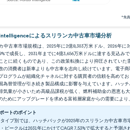
*免
r Intelligenceによるスリランカ中古車市場分析
中古車市場規模は、2025年に2億8,303万米ドル、2026年に
7.49%で成長し、2031年までに4億3,656万米ドルに達する見
ことに続くものであり、この政策転換により抑圧されていた
数の消費者は新車よりも中古車を志向し続けています。電子商
プログラムが組織化チャネルに対する購買者の信頼を高めてお
国為替管理が引き続き製品構成に影響を与えています。ハッチ
排気量が小さいため高級品課税が低く、燃料補助金の恩恵も大
のためにアップグレードを求める富裕層家庭からの需要により
ポートのポイント
タイプ別では、ハッチバックが2025年のスリランカ中古車市場
・ビークルは2031年にかけてCAGR 7.53%で拡大すると予測