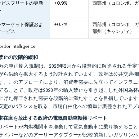
ービスフリートの更新
+0.9%
西部州（コロンボ、
ル
ーマーケット保証およ
+0.7%
西部州（コロンボ、
サービス
部州（キャンディ）
or Intelligence
禁止の段階的緩和
カの車両輸入規制は、2025年2月から段階的に解除される予
がら供給を拡大するよう設計されています。政府は公共交通機
す。このアプローチにより、消費者需要に先立ってインフラニ
てることで、政府は2020年の輸入禁止を引き起こした外国為
上げた抑圧された需要を段階的に満たすことを目指しています
安定のバランスを取る、市場自由化への慎重に調整されたアプ
車在庫を放出する政府の電気自動車転換リベート
年、リベートが内燃機関車を廃棄して電気自動車に乗り換えるこ
ライバーなどのアーリーアダプターが比較的新しいガソリンハ