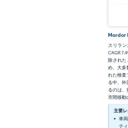
Mordo
スリランカ
CAGR 
除された
め、大多
れた検査
る中、外
るのは、
市間移動
主要レ
車両
ティ