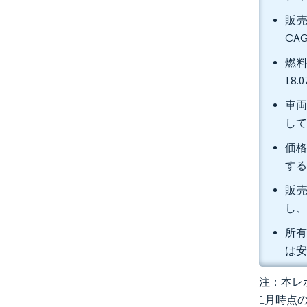
販売
CA
燃料
18
車両
し
価格
す
販売
し、
所有
は安
注：本レポ
1月時点