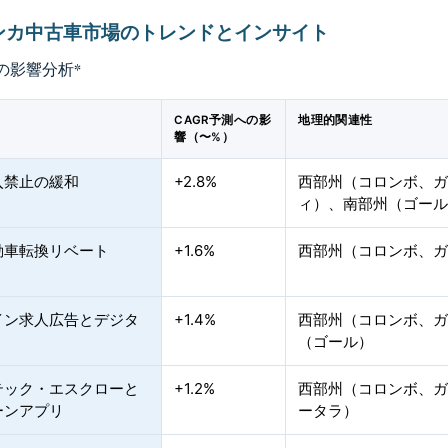
ンカ中古車市場のトレンドとインサイト
の影響分析
*
CAGR予測への影
地理的関連性
響（〜%）
入禁止の緩和
+2.8%
西部州（コロンボ、
ィ）、南部州（ゴー
動車転換リベート
+1.6%
西部州（コロンボ、
イン求人広告とデジタ
+1.4%
西部州（コロンボ、
（ゴール）
テック・エスクローと
+1.2%
西部州（コロンボ、
ーンアプリ
ータラ）