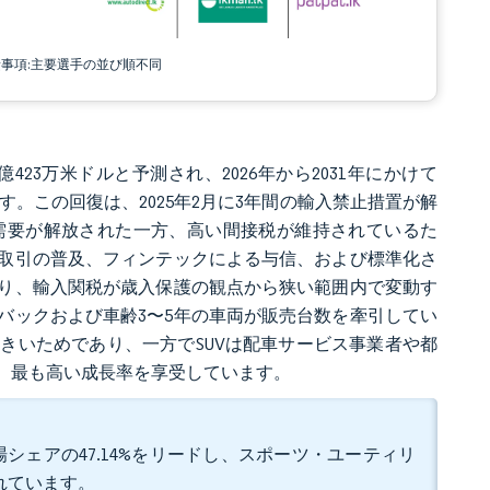
責事項:主要選手の並び順不同
3億423万米ドルと予測され、2026年から2031年にかけて
込みです。この回復は、2025年2月に3年間の輸入禁止措置が解
需要が解放された一方、高い間接税が維持されているた
取引の普及、フィンテックによる与信、および標準化さ
り、輸入関税が歳入保護の観点から狭い範囲内で変動す
バックおよび車齢3〜5年の車両が販売台数を牽引してい
きいためであり、一方でSUVは配車サービス事業者や都
、最も高い成長率を享受しています。
シェアの47.14%をリードし、スポーツ・ユーティリ
されています。