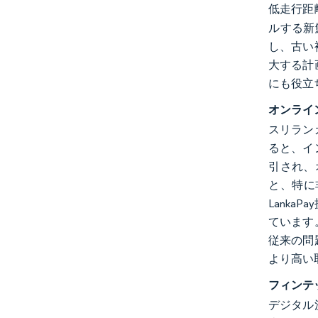
低走行距
ルする新
し、古い
大する計
にも役立
オンライ
スリラン
ると、イ
引され、
と、特に
Lank
ています
従来の問
より高い
フィンテ
デジタル