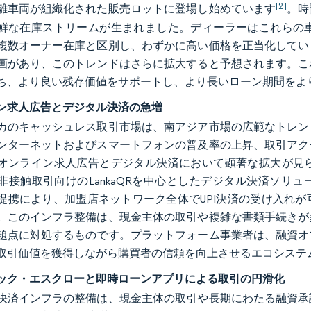
[2]
離車両が組織化された販売ロットに登場し始めています
。時
鮮な在庫ストリームが生まれました。ディーラーはこれらの
複数オーナー在庫と区別し、わずかに高い価格を正当化してい
画があり、このトレンドはさらに拡大すると予想されます。こ
ち、より良い残存価値をサポートし、より長いローン期間をよ
ン求人広告とデジタル決済の急増
カのキャッシュレス取引市場は、南アジア市場の広範なトレン
ンターネットおよびスマートフォンの普及率の上昇、取引アク
オンライン求人広告とデジタル決済において顕著な拡大が見
非接触取引向けのLankaQRを中心としたデジタル決済ソリュー
aPay提携により、加盟店ネットワーク全体でUPI決済の受け
。このインフラ整備は、現金主体の取引や複雑な書類手続きが
題点に対処するものです。プラットフォーム事業者は、融資オ
取引価値を獲得しながら購買者の信頼を向上させるエコシステ
ック・エスクローと即時ローンアプリによる取引の円滑化
決済インフラの整備は、現金主体の取引や長期にわたる融資承