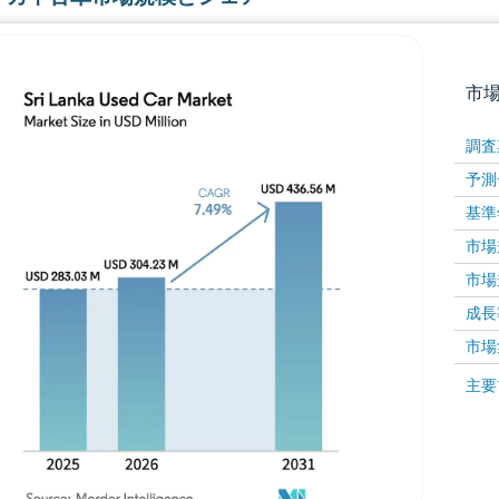
市
調査
予測
基準
市場規
市場規
成長率 
画像 © Mordor Intelligence。再利用にはCC BY 4
市場
画像 ©
主要