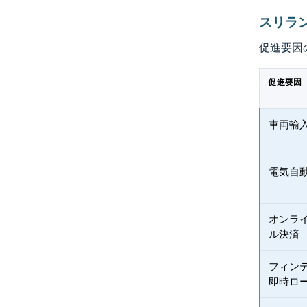
スリラ
促進要因
促進要因
車両輸
電気自
オンラ
ル決済
フィン
即時ロ