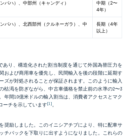
ガンパハ）、中部州（キャンディ）
中期（2〜
4年）
ガンパハ）、北西部州（クルネーガラ）、中
長期（4年
以上）
定であり、構造化された割当制度を通じて外国為替圧力を
関および商用車を優先し、民間輸入を後の段階に延期す
ーズが対処されることが保証されます。このように輸入
替の枯渇を防ぎながら、中古車価格を禁止前の水準の2〜3
。年間10億米ドルの輸入割当は、消費者アクセスとマク
[1]
ローチを示しています
。
とを奨励しました。このイニシアチブにより、特に配車サ
ッチバックを下取りに出すようになりました。これらの