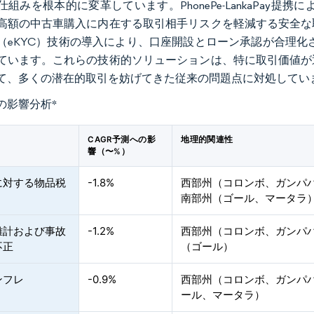
組みを根本的に変革しています。PhonePe-LankaPay提携
高額の中古車購入に内在する取引相手リスクを軽減する安全な
（eKYC）技術の導入により、口座開設とローン承認が合理化され
ています。これらの技術的ソリューションは、特に取引価値が
て、多くの潜在的取引を妨げてきた従来の問題点に対処してい
の影響分析
*
CAGR予測への影
地理的関連性
響（〜%）
に対する物品税
-1.8%
西部州（コロンボ、ガンパ
南部州（ゴール、マータラ
離計および事故
-1.2%
西部州（コロンボ、ガンパ
不正
（ゴール）
ンフレ
-0.9%
西部州（コロンボ、ガンパ
ール、マータラ）