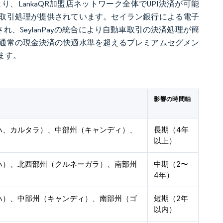
により、LankaQR加盟店ネットワーク全体でUPI決済が可能
取引処理が提供されています。セイラン銀行による電子
、SeylanPayの統合により自動車取引の決済処理が簡
通常の現金決済の快適水準を超えるプレミアムセグメン
ます。
影響の時間軸
ハ、カルタラ）、中部州（キャンディ）、
長期（4年
）
以上）
ハ）、北西部州（クルネーガラ）、南部州
中期（2〜
4年）
ハ）、中部州（キャンディ）、南部州（ゴ
短期（2年
以内）