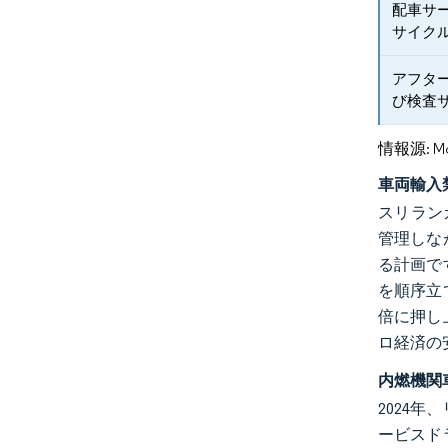
配車サ
サイク
アフタ
び検査
情報源: Mord
車両輸入
スリラン
管理しな
る計画で
を順序立
倍に押し
ロ経済の
内燃機関
2024
ービスド