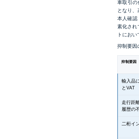
車取引の仕
となり、
本人確認
素化され
トにおい
抑制要因
抑制要因
輸入品
とVAT
走行距
履歴の
二桁イ