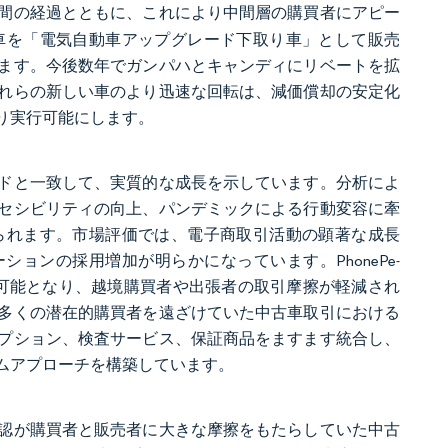
間の経過とともに、これにより中間層の購買者にアピー
車を「電気自動車アップグレード下取り車」として販売
ます。今後数年でガンパハとキャンディにリベートを拡
れらの新しい車のより迅速な回転は、減価償却の安定化
り実行可能にします。
ドと一致して、実質的な成長を示しています。分析によ
セシビリティの向上、パンデミックによる行動変容に牽
られます。市場評価では、電子商取引活動の顕著な成長
ションの採用増加が明らかになっています。PhonePe-
入れが可能となり、越境購買者や出張者の取引摩擦が軽減され
多くの潜在的購買者を遠ざけていた中古車取引における
プション、検査サービス、保証商品をますます統合し、
ムアプローチを構築しています。
認が購買者と販売者に大きな摩擦をもたらしていた中古