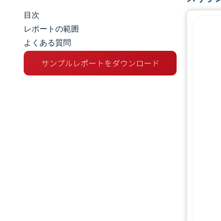
目次
市場規模とシェア
レポートの範囲
よくある質問
市場分析
トレンドとインサイト
セグメント分析
地理分析
競争環境
主要プレーヤー
業界の動向