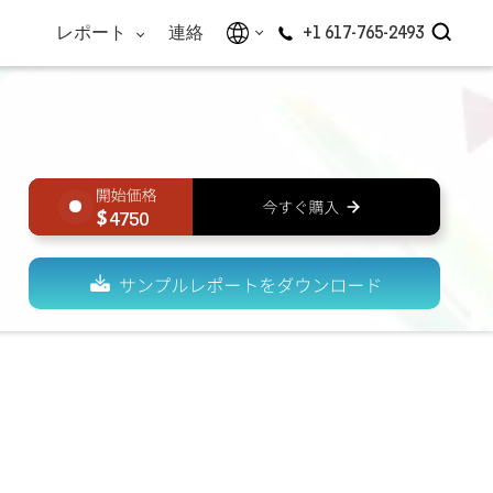
レポート
連絡
+1 617-765-2493
4750