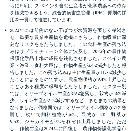
らにEUは、スペインを含む生産者が化学農薬への依存
を軽減できるよう、総合的病害虫管理（IPM）原則の採
用を一貫して推進しています。
2023年には前例のない干ばつが水資源を著しく枯渇さ
せ、重要な農業生産物を危機にさらし、作物収量に深
刻なリスクをもたらしました。この食料生産の落ち込
みはサプライチェーン全体に波及し、2023年の農作物
保護化学品市場の成長を鈍化させました。スペイン農
業・漁業・食料大臣は、作物生産が3.4%減少したと報
告しました。この落ち込みは主に生産量が11.7%減少し
たことによるものですが、農産物価格が9.4%上昇した
ことがある程度の緩和をもたらしました。セクター別
では、オリーブオイル生産が59%急落し、穀物が35%減
少、ワイン生産が21%減少するなど、まちまちの結果と
なりました。価格面では、オリーブオイル価格が71%急
騰し、続いて飼料植物が36%、果物が13%、野菜が
9.5%、ジャガイモが7%それぞれ上昇しました。ただ
し、作物生産は2024年に回復し、農作物保護化学品市