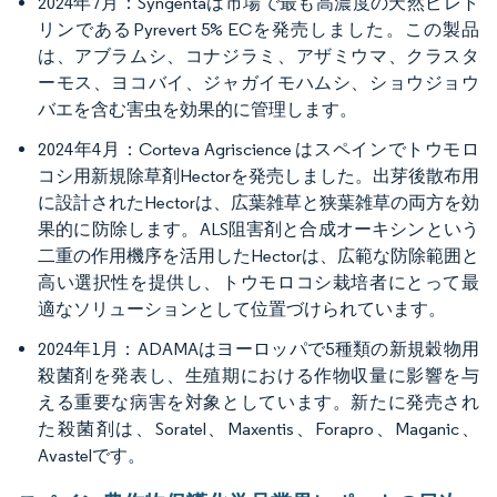
2024年7月：Syngentaは市場で最も高濃度の天然ピレト
リンであるPyrevert 5% ECを発売しました。この製品
は、アブラムシ、コナジラミ、アザミウマ、クラスタ
ーモス、ヨコバイ、ジャガイモハムシ、ショウジョウ
バエを含む害虫を効果的に管理します。
2024年4月：Corteva Agriscience はスペインでトウモロ
コシ用新規除草剤Hectorを発売しました。出芽後散布用
に設計されたHectorは、広葉雑草と狭葉雑草の両方を効
果的に防除します。ALS阻害剤と合成オーキシンという
二重の作用機序を活用したHectorは、広範な防除範囲と
高い選択性を提供し、トウモロコシ栽培者にとって最
適なソリューションとして位置づけられています。
2024年1月：ADAMAはヨーロッパで5種類の新規穀物用
殺菌剤を発表し、生殖期における作物収量に影響を与
える重要な病害を対象としています。新たに発売され
た殺菌剤は、Soratel、Maxentis、Forapro、Maganic、
Avastelです。