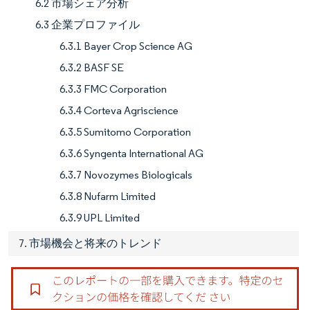
6.2 市場シェア分析
6.3 企業プロファイル
6.3.1 Bayer Crop Science AG
6.3.2 BASF SE
6.3.3 FMC Corporation
6.3.4 Corteva Agriscience
6.3.5 Sumitomo Corporation
6.3.6 Syngenta International AG
6.3.7 Novozymes Biologicals
6.3.8 Nufarm Limited
6.3.9 UPL Limited
7. 市場機会と将来のトレンド