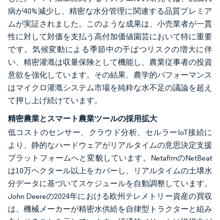
病が40%減少し、精密な水分管理に関連する品質プレミア
ムが実証されました。このような成果は、小売業者が一貫
性に対して対価を支払う高付加価値園芸において特に重要
です。気候変動による季節中の干ばつリスクの増大に伴
い、精密灌漑は収量保険として機能し、農業従事者の投資
意欲を強化しています。その結果、農学的パフォーマンス
はマイクロ灌漑システム市場を純粋な水不足の議論を超え
て押し上げ続けています。
精密農業とスマート農業ツールの採用拡大
低コストのセンサー、クラウド分析、セルラーIoT接続に
より、静的なハードウェアがリアルタイムの意思決定支援
プラットフォームへと変貌しています。NetafimのNetBeat
は10万ヘクタール以上をカバーし、リアルタイムの土壌水
分データに基づいてスケジュールを自動調整しています。
John Deereの2024年における欧州テレメトリー資産の買収
は、機械メーカーが精密水供給を自律型トラクターと組み