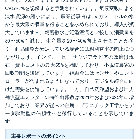
に達し、2031年までに約225億米ドルに達する見込みで、
CAGR7%を記録すると予測されています。気候変動による
淡水資源の縮小により、農業従事者は1立方メートルの水
から最大限の収量を得ることを求められており、導入が拡
[1]
大しています
。精密散水は氾濫灌漑と比較して消費量を
30〜50%削減し、生産量を20〜40%向上させることが多
く、商品価格が安定している場合には粗利益率の向上につ
ながります。インド、中国、サウジアラビアの政府は現
在、資本コストの最大55%を補助しており、小規模農家の
回収期間を短縮しています。補助金にはセンサーやコント
ローラーが含まれるようになっており、デジタル統合に向
けた需要を促進しています。一方、自己洗浄型および圧力
補償型エミッターの特許出願数は2024年および2025年に増
加しており、業界が従来の金属・プラスチック工学からデ
ータ駆動型の信頼性へと移行していることを示していま
す。
主要レポートのポイント