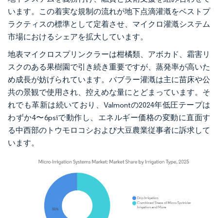
います。この着実な規制の流れが地下点滴灌漑をベストプ
ラクティスの標準として定着させ、マイクロ灌漑システム
市場におけるシェアを拡大しています。
地表マイクロスプリンクラーは柑橘類、アボカド、霜害リ
スクのある果樹園で引き続き重要ですが、蒸発率が高いた
め成長が妨げられています。バブラー灌漑は主に苗床や公
共の景観で使用され、控えめな量にとどまっています。そ
れでも革新は続いており、Valmontの2024年低圧テープは
わずか4〜6psiで動作し、エネルギー価格の変動に直面す
る中西部のトウモロコシおよび大豆農業従事者に訴求して
います。