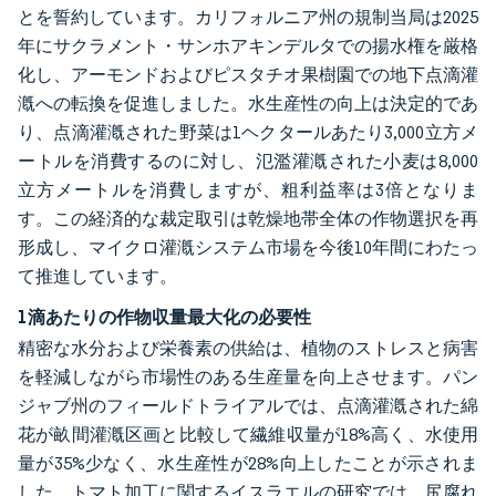
とを誓約しています。カリフォルニア州の規制当局は2025
年にサクラメント・サンホアキンデルタでの揚水権を厳格
化し、アーモンドおよびピスタチオ果樹園での地下点滴灌
漑への転換を促進しました。水生産性の向上は決定的であ
り、点滴灌漑された野菜は1ヘクタールあたり3,000立方メ
ートルを消費するのに対し、氾濫灌漑された小麦は8,000
立方メートルを消費しますが、粗利益率は3倍となりま
す。この経済的な裁定取引は乾燥地帯全体の作物選択を再
形成し、マイクロ灌漑システム市場を今後10年間にわたっ
て推進しています。
1滴あたりの作物収量最大化の必要性
精密な水分および栄養素の供給は、植物のストレスと病害
を軽減しながら市場性のある生産量を向上させます。パン
ジャブ州のフィールドトライアルでは、点滴灌漑された綿
花が畝間灌漑区画と比較して繊維収量が18%高く、水使用
量が35%少なく、水生産性が28%向上したことが示されま
した。トマト加工に関するイスラエルの研究では、尻腐れ