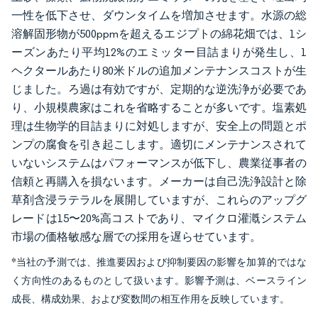
一性を低下させ、ダウンタイムを増加させます。水源の総
溶解固形物が500ppmを超えるエジプトの綿花畑では、1シ
ーズンあたり平均12%のエミッター目詰まりが発生し、1
ヘクタールあたり80米ドルの追加メンテナンスコストが生
じました。ろ過は有効ですが、定期的な逆洗浄が必要であ
り、小規模農家はこれを省略することが多いです。塩素処
理は生物学的目詰まりに対処しますが、安全上の問題とポ
ンプの腐食を引き起こします。適切にメンテナンスされて
いないシステムはパフォーマンスが低下し、農業従事者の
信頼と再購入を損ないます。メーカーは自己洗浄設計と除
草剤含浸ラテラルを展開していますが、これらのアップグ
レードは15〜20%高コストであり、マイクロ灌漑システム
市場の価格敏感な層での採用を遅らせています。
*当社の予測では、推進要因および抑制要因の影響を加算的ではな
く方向性のあるものとして扱います。影響予測は、ベースライン
成長、構成効果、および変数間の相互作用を反映しています。