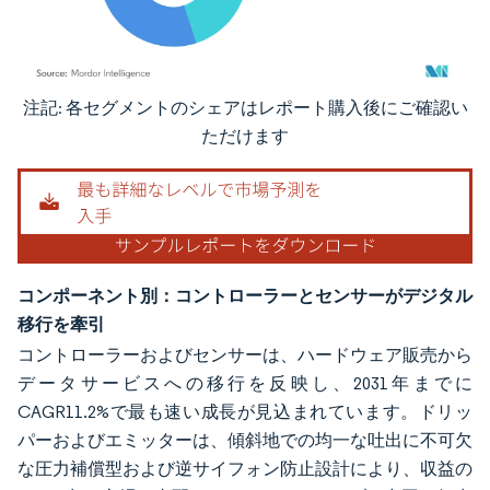
注記: 各セグメントのシェアはレポート購入後にご確認い
画像 © Mordor Intelligence。再利用にはCC BY 4.0の表示が必要です。
ただけます
コンポーネント別：コントローラーとセンサーがデジタル
移行を牽引
コントローラーおよびセンサーは、ハードウェア販売から
データサービスへの移行を反映し、2031年までに
CAGR11.2%で最も速い成長が見込まれています。ドリッ
パーおよびエミッターは、傾斜地での均一な吐出に不可欠
な圧力補償型および逆サイフォン防止設計により、収益の