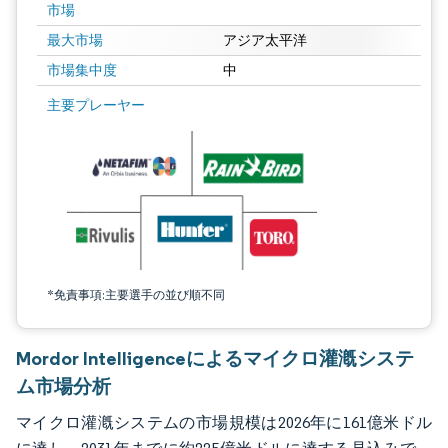
市場
最大市場
アジア太平洋
市場集中度
中
画像 © Mordor Intelligence。再利用にはCC BY 4.0の表示が必要です。
主要プレーヤー
*免責事項:主要選手の並び順不同
Mordor Intelligenceによるマイクロ灌漑システ
ム市場分析
マイクロ灌漑システムの市場規模は2026年に161億米ドル