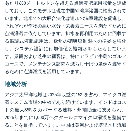
あたり600メートルトンを超える点滴液肥施用収量を達成
しており、このモデルは現在中国や湾岸諸国に輸出されて
います。北米での大麻合法化は追加の温室建設を促進し、
それぞれが作物の高い水分・栄養素ニーズを満たすために
点滴灌漑に依存しています。排水を再利用のために回収す
る循環式液肥施用は、欧州の硝酸塩制限への準拠を強化
し、システム設計に付加価値と複雑さをもたらしていま
す。景観および芝生の顧客は、特にアラビア半島のゴルフ
コースで、メンテナンス訪問を減らし干ばつ条例を遵守す
るために点滴灌漑を活用しています。
地域分析
アジア太平洋地域は2025年収益の45%を占め、マイクロ灌
漑システム市場の中核であり続けています。インドはコス
トの最大55%をカバーする連邦・州補助金に支えられ、
2026年までに1,000万ヘクタールにマイクロ灌漑を整備す
ることを目指しています。中国は黄河および塔里木川流域