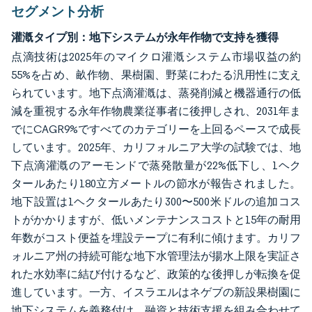
セグメント分析
灌漑タイプ別：地下システムが永年作物で支持を獲得
点滴技術は2025年のマイクロ灌漑システム市場収益の約
55%を占め、畝作物、果樹園、野菜にわたる汎用性に支え
られています。地下点滴灌漑は、蒸発削減と機器通行の低
減を重視する永年作物農業従事者に後押しされ、2031年ま
でにCAGR9%ですべてのカテゴリーを上回るペースで成長
しています。2025年、カリフォルニア大学の試験では、地
下点滴灌漑のアーモンドで蒸発散量が22%低下し、1ヘク
タールあたり180立方メートルの節水が報告されました。
地下設置は1ヘクタールあたり300〜500米ドルの追加コス
トがかかりますが、低いメンテナンスコストと15年の耐用
年数がコスト便益を埋設テープに有利に傾けます。カリフ
ォルニア州の持続可能な地下水管理法が揚水上限を実証さ
れた水効率に結び付けるなど、政策的な後押しが転換を促
進しています。一方、イスラエルはネゲブの新設果樹園に
地下システムを義務付け、融資と技術支援を組み合わせて