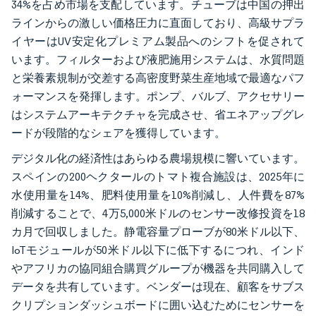
34%を占め市場を支配しています。チューブは中国の押出
ラインからの激しい価格圧力に直面しており、高級サプラ
イヤーはUV安定化プレミアム製品へのシフトを促されて
います。フィルターおよび液肥施用システムは、水質問題
と栄養素規制が交差する高密度野菜生産地域で最適なパフ
ォーマンスを発揮します。ポンプ、バルブ、アクセサリー
はシステムアーキテクチャを完成させ、省エネアップグレ
ードが段階的なシェアを獲得しています。
デジタル化の経済性はあらゆる農場規模に響いています。
スペインの200ヘクタールのトマト複合施設は、2025年に
水使用量を14%、肥料使用量を10%削減し、人件費を87%
削減することで、4万5,000米ドルのセンサー改修投資を18
カ月で回収しました。静電容量プローブが80米ドル以下、
IoTモジュールが50米ドル以下に低下するにつれ、インド
やアフリカの協同組合購買グループが機器を共同購入して
データを共有しています。ベンダーは現在、顧客をサブス
クリプションダッシュボードに囲い込むためにセンサーを