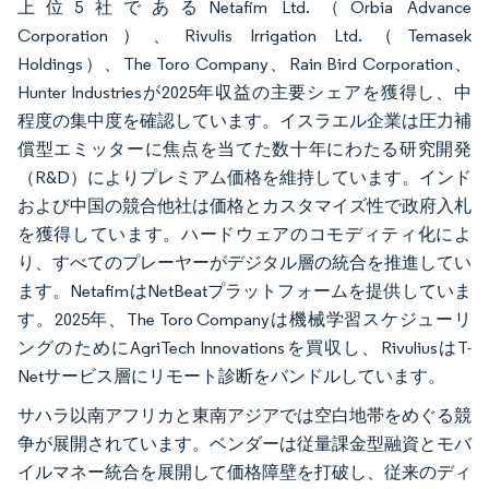
上位5社であるNetafim Ltd.（Orbia Advance
Corporation）、Rivulis Irrigation Ltd.（Temasek
Holdings）、The Toro Company、Rain Bird Corporation、
Hunter Industriesが2025年収益の主要シェアを獲得し、中
程度の集中度を確認しています。イスラエル企業は圧力補
償型エミッターに焦点を当てた数十年にわたる研究開発
（R&D）によりプレミアム価格を維持しています。インド
および中国の競合他社は価格とカスタマイズ性で政府入札
を獲得しています。ハードウェアのコモディティ化によ
り、すべてのプレーヤーがデジタル層の統合を推進してい
ます。NetafimはNetBeatプラットフォームを提供していま
す。2025年、The Toro Companyは機械学習スケジューリ
ングのためにAgriTech Innovationsを買収し、RivuliusはT-
Netサービス層にリモート診断をバンドルしています。
サハラ以南アフリカと東南アジアでは空白地帯をめぐる競
争が展開されています。ベンダーは従量課金型融資とモバ
イルマネー統合を展開して価格障壁を打破し、従来のディ