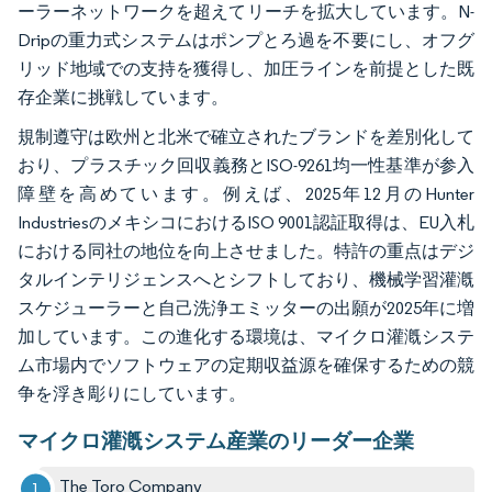
ーラーネットワークを超えてリーチを拡大しています。N-
Dripの重力式システムはポンプとろ過を不要にし、オフグ
リッド地域での支持を獲得し、加圧ラインを前提とした既
存企業に挑戦しています。
規制遵守は欧州と北米で確立されたブランドを差別化して
おり、プラスチック回収義務とISO-9261均一性基準が参入
障壁を高めています。例えば、2025年12月のHunter
IndustriesのメキシコにおけるISO 9001認証取得は、EU入札
における同社の地位を向上させました。特許の重点はデジ
タルインテリジェンスへとシフトしており、機械学習灌漑
スケジューラーと自己洗浄エミッターの出願が2025年に増
加しています。この進化する環境は、マイクロ灌漑システ
ム市場内でソフトウェアの定期収益源を確保するための競
争を浮き彫りにしています。
マイクロ灌漑システム産業のリーダー企業
The Toro Company