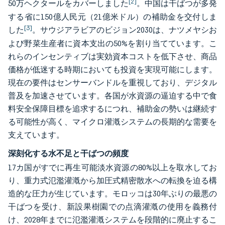
[2]
50万ヘクタールをカバーしました
。中国は干ばつが多発
する省に150億人民元（21億米ドル）の補助金を交付しま
[3]
した
。サウジアラビアのビジョン2030は、ナツメヤシお
よび野菜生産者に資本支出の50%を割り当てています。こ
れらのインセンティブは実効資本コストを低下させ、商品
価格が低迷する時期においても投資を実現可能にします。
現在の要件はセンサーバンドルを重視しており、デジタル
普及を加速させています。各国が水資源の逼迫する中で食
料安全保障目標を追求するにつれ、補助金の勢いは継続す
る可能性が高く、マイクロ灌漑システムの長期的な需要を
支えています。
深刻化する水不足と干ばつの頻度
17カ国がすでに再生可能淡水資源の80%以上を取水してお
り、重力式氾濫灌漑から加圧式精密散水への転換を迫る構
造的な圧力が生じています。モロッコは30年ぶりの最悪の
干ばつを受け、新設果樹園での点滴灌漑の使用を義務付
け、2028年までに氾濫灌漑システムを段階的に廃止するこ