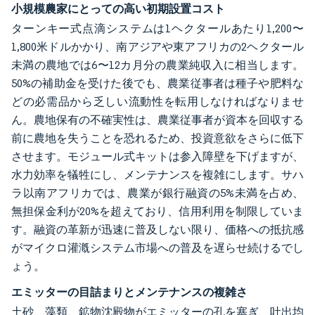
小規模農家にとっての高い初期設置コスト
ターンキー式点滴システムは1ヘクタールあたり1,200〜
1,800米ドルかかり、南アジアや東アフリカの2ヘクタール
未満の農地では6〜12カ月分の農業純収入に相当します。
50%の補助金を受けた後でも、農業従事者は種子や肥料な
どの必需品から乏しい流動性を転用しなければなりませ
ん。農地保有の不確実性は、農業従事者が資本を回収する
前に農地を失うことを恐れるため、投資意欲をさらに低下
させます。モジュール式キットは参入障壁を下げますが、
水力効率を犠牲にし、メンテナンスを複雑にします。サハ
ラ以南アフリカでは、農業が銀行融資の5%未満を占め、
無担保金利が20%を超えており、信用利用を制限していま
す。融資の革新が迅速に普及しない限り、価格への抵抗感
がマイクロ灌漑システム市場への普及を遅らせ続けるでし
ょう。
エミッターの目詰まりとメンテナンスの複雑さ
土砂、藻類、鉱物沈殿物がエミッターの孔を塞ぎ、吐出均