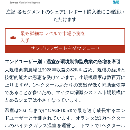
注記: 各セグメントのシェアはレポート購入後にご確認い
画像 © Mordor Intelligence。再利用にはCC BY 4.0の表示が必要です。
ただけます
エンドユーザー別：温室が環境制御型農業の急増を牽引
大規模商業農場は2025年収益の52%を占め、規模の経済と
技術的能力の恩恵を受けています。小規模農家は数百万に
上りますが、1ヘクタールあたりの支出が低く補助金依存
であることが多いため、マイクロ灌漑システム市場規模に
占めるシェアは小さくなっています。
温室は2031年までにCAGR10.5%で最も速く成長するエン
ドユーザーと予測されています。オランダは1万ヘクター
ルのハイテクガラス温室を運営し、トマトで1ヘクタール