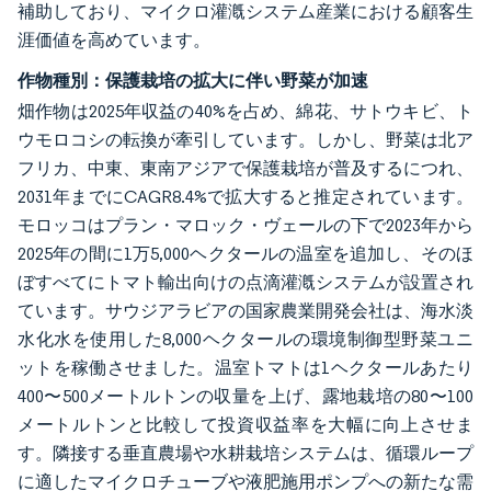
補助しており、マイクロ灌漑システム産業における顧客生
涯価値を高めています。
作物種別：保護栽培の拡大に伴い野菜が加速
畑作物は2025年収益の40%を占め、綿花、サトウキビ、ト
ウモロコシの転換が牽引しています。しかし、野菜は北ア
フリカ、中東、東南アジアで保護栽培が普及するにつれ、
2031年までにCAGR8.4%で拡大すると推定されています。
モロッコはプラン・マロック・ヴェールの下で2023年から
2025年の間に1万5,000ヘクタールの温室を追加し、そのほ
ぼすべてにトマト輸出向けの点滴灌漑システムが設置され
ています。サウジアラビアの国家農業開発会社は、海水淡
水化水を使用した8,000ヘクタールの環境制御型野菜ユニ
ットを稼働させました。温室トマトは1ヘクタールあたり
400〜500メートルトンの収量を上げ、露地栽培の80〜100
メートルトンと比較して投資収益率を大幅に向上させま
す。隣接する垂直農場や水耕栽培システムは、循環ループ
に適したマイクロチューブや液肥施用ポンプへの新たな需