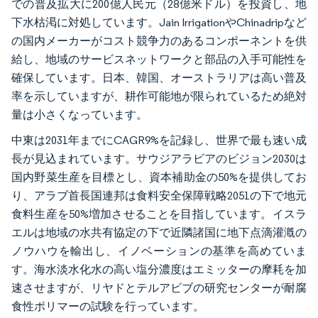
での普及拡大に200億人民元（28億米ドル）を投資し、地
下水枯渇に対処しています。Jain IrrigationやChinadripなど
の国内メーカーがコスト競争力のあるコンポーネントを供
給し、地域のサービスネットワークと部品の入手可能性を
確保しています。日本、韓国、オーストラリアは高い普及
率を示していますが、耕作可能地が限られているため絶対
量は小さくなっています。
中東は2031年までにCAGR9%を記録し、世界で最も速い成
長が見込まれています。サウジアラビアのビジョン2030は
国内野菜生産を目標とし、資本補助金の50%を提供してお
り、アラブ首長国連邦は食料安全保障戦略2051の下で地元
食料生産を50%増加させることを目指しています。イスラ
エルは地域の水共有協定の下で近隣諸国に地下点滴灌漑の
ノウハウを輸出し、イノベーションの基準を高めていま
す。海水淡水化水の高い塩分濃度はエミッターの摩耗を加
速させますが、リヤドとテルアビブの研究センターが耐腐
食性ポリマーの試験を行っています。