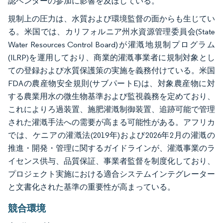
認ベンダーの参加に影響を及ぼしている。
規制上の圧力は、水質および環境監督の面からも生じてい
る。米国では、カリフォルニア州水資源管理委員会(State
Water Resources Control Board)が灌漑地規制プログラム
(ILRP)を運用しており、商業的灌漑事業者に規制対象とし
ての登録および水質保護策の実施を義務付けている。米国
FDAの農産物安全規則(サブパートE)は、対象農産物に対
する農業用水の微生物基準および監視義務を定めており、
これによりろ過装置、施肥灌漑制御装置、追跡可能で管理
された灌漑手法への需要が高まる可能性がある。アフリカ
では、ケニアの灌漑法(2019年)および2026年2月の灌漑の
推進・開発・管理に関するガイドラインが、灌漑事業のラ
イセンス供与、品質保証、事業者監督を制度化しており、
プロジェクト実施における適合システムインテグレーター
と文書化された基準の重要性が高まっている。
競合環境