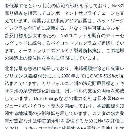
を低減するという北京の広範な戦略を示しており、NaSの
取り組みを補完してコンポーネントサプライチェーンを支
えています。韓国および東南アジア諸国は、ネットワーク
インフラを全面的に刷新することなく再生可能エネルギー
普及目標を拡大するため、NaSユニットを既存のディーゼ
ルグリッドに統合するパイロットプログラムで追随してい
ます。オーストラリアのアルミナ製錬所転換は、この地域
の製造上の優位性をさらに強固にしています。
北米は最も急速に成長しており、連邦税額控除と山火事レ
ジリエンス義務付けにより2030年までにCAGR 39.2%が見
込まれています。カリフォルニア州の法定貯蔵目標とテキ
サス州の系統安定化計画は、州レベルの支援の両端を形成
しています。Duke Energyなどの電力会社は日本製NaSモ
ジュールのパイロット導入を開始しており、学習曲線を短
縮する地域間の技術移転を示しています。カナダの水力発
電が豊富な州は季節的余剰を管理するためにNaSを評価し
ており、メキシコは急速に成長するPV基盤に関連した太