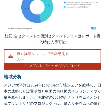
注記: 全セグメントの個別セグメントシェアはレポート購
画像 © Mordor Intelligence。再利用にはCC BY 4.0の表示が必要です。
入時に入手可能
地域分析
アジア太平洋は2024年に42.3%の市場シェアを維持し、日
本の成熟した設置基盤と中国の規模拡大インセンティブが
量を牽引しました。湖北省の200 MWhナトリウムイオン貯
蔵プラントなどのプロジェクトは、輸入リチウムへの依存