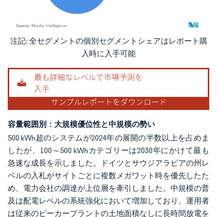
注記: 全セグメントの個別セグメントシェアはレポート購
画像 © Mordor Intelligence。再利用にはCC BY 4.0の表示が必要です。
入時に入手可能
容量範囲別：大規模優位性と中規模の勢い
500 kWh超のシステムが2024年の展開の半数以上を占めま
したが、100～500 kWhカテゴリーは2030年にかけて最も
急速な成長を示しました。ドイツとサウジアラビアの州レ
ベルの入札がサイトごとに複数メガワット時を優先したた
め、電力会社の調達が上位層を牽引しました。中規模の普
及は配電レベルの系統強化において増加しており、運用者
は従来のピーカープラントの土地面積なしに長時間放電を