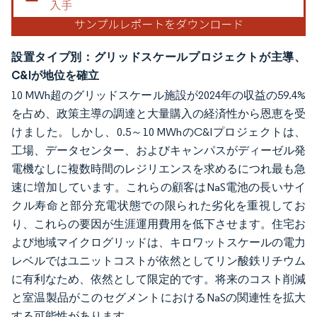
設置タイプ別：グリッドスケールプロジェクトが主導、
C&Iが地位を確立
10 MWh超のグリッドスケール施設が2024年の収益の59.4%
を占め、政策主導の調達と大量購入の経済性から恩恵を受
けました。しかし、0.5～10 MWhのC&Iプロジェクトは、
工場、データセンター、およびキャンパスがディーゼル発
電機なしに複数時間のレジリエンスを求めるにつれ最も急
速に増加しています。これらの顧客はNaS電池の長いサイ
クル寿命と部分充電状態での限られた劣化を重視してお
り、これらの要因が生涯運用費用を低下させます。住宅お
よび地域マイクログリッドは、キロワットスケールの電力
レベルではユニットコストが依然としてリン酸鉄リチウム
に有利なため、依然として限定的です。将来のコスト削減
と室温製品がこのセグメントにおけるNaSの関連性を拡大
する可能性があります。