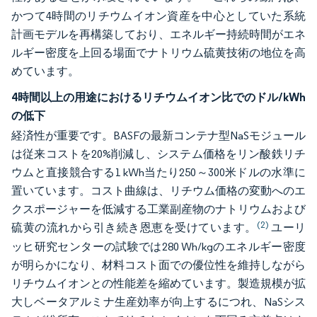
かつて4時間のリチウムイオン資産を中心としていた系統
計画モデルを再構築しており、エネルギー持続時間がエネ
ルギー密度を上回る場面でナトリウム硫黄技術の地位を高
めています。
4時間以上の用途におけるリチウムイオン比でのドル/kWh
の低下
経済性が重要です。BASFの最新コンテナ型NaSモジュール
は従来コストを20%削減し、システム価格をリン酸鉄リチ
ウムと直接競合する1 kWh当たり250～300米ドルの水準に
置いています。コスト曲線は、リチウム価格の変動へのエ
クスポージャーを低減する工業副産物のナトリウムおよび
(2)
硫黄の流れから引き続き恩恵を受けています。
ユーリ
ッヒ研究センターの試験では280 Wh/kgのエネルギー密度
が明らかになり、材料コスト面での優位性を維持しながら
リチウムイオンとの性能差を縮めています。製造規模が拡
大しベータアルミナ生産効率が向上するにつれ、NaSシス