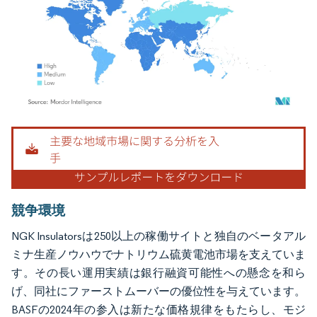
画像 © Mordor Intelligence。再利用にはCC BY 4.0の表示が必要です。
競争環境
NGK Insulatorsは250以上の稼働サイトと独自のベータアル
ミナ生産ノウハウでナトリウム硫黄電池市場を支えていま
す。その長い運用実績は銀行融資可能性への懸念を和ら
げ、同社にファーストムーバーの優位性を与えています。
BASFの2024年の参入は新たな価格規律をもたらし、モジ