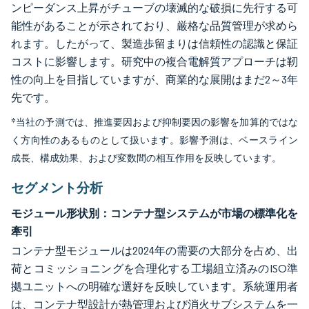
ンピーダンス上昇がチューブの壊滅的な破損に先行する可
能性があることが示されており、厳格な品質管理が求めら
れます。したがって、製造歩留まりは信頼性の認識と保証
コストに影響します。研究中の複合電解質アプローチは靭
性の向上を目指していますが、商業的な展開はまだ2～3年
先です。
*当社の予測では、推進要因および抑制要因の影響を加算的ではな
く方向性のあるものとして扱います。影響予測は、ベースライン
成長、構成効果、および変数間の相互作用を反映しています。
セグメント分析
モジュール形状別：コンテナ型システムが市場の標準化を
牽引
コンテナ型モジュールは2024年の需要の大部分を占め、出
荷とコミッショニングを合理化する工場組立済みのISO準
拠ユニットへの明確な選好を反映しています。系統運用者
は、コンテナ型設計が熱管理および消火サブシステムを一