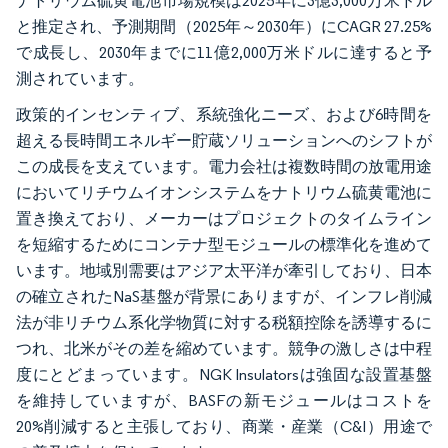
ナトリウム硫黄電池市場規模は2025年に3億3,000万米ドル
と推定され、予測期間（2025年～2030年）にCAGR 27.25%
で成長し、2030年までに11億2,000万米ドルに達すると予
測されています。
政策的インセンティブ、系統強化ニーズ、および6時間を
超える長時間エネルギー貯蔵ソリューションへのシフトが
この成長を支えています。電力会社は複数時間の放電用途
においてリチウムイオンシステムをナトリウム硫黄電池に
置き換えており、メーカーはプロジェクトのタイムライン
を短縮するためにコンテナ型モジュールの標準化を進めて
います。地域別需要はアジア太平洋が牽引しており、日本
の確立されたNaS基盤が背景にありますが、インフレ削減
法が非リチウム系化学物質に対する税額控除を誘導するに
つれ、北米がその差を縮めています。競争の激しさは中程
度にとどまっています。NGK Insulatorsは強固な設置基盤
を維持していますが、BASFの新モジュールはコストを
20%削減すると主張しており、商業・産業（C&I）用途で