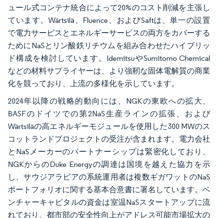
ュール式コンテナ統合によって20%のコスト削減を主張し
ています。Wärtsilä、Fluence、およびSaftは、単一の設置
で電力サービスとエネルギーサービスの両方をカバーする
ためにNaSとリン酸鉄リチウムを組み合わせたハイブリッ
ド構成を検討しています。IdemitsuやSumitomo Chemical
などの材料サプライヤーは、より強靭な固体電解質の商業
化を競っており、上流の多様化を示しています。
2024年以降の戦略的動向には、NGKの東欧への拡大、
BASFのドイツでの第2NaS生産ラインの拡張、および
Wärtsiläの高エネルギーモジュールを使用した300 MWのス
コットランドプロジェクトの受注が含まれます。電力会社
とNaSメーカーのパートナーシップは緊密化しており、
NGKからのDuke Energyの調達は国境を越えた協力を示
し、サウジアラビアの系統運用者は複数ギガワットのNaS
ポートフォリオに関する基本合意書に署名しています。ベ
ンチャーキャピタルの資金は室温NaSスタートアップに流
れており、都市部の安全性向上がアドレス可能市場拡大の