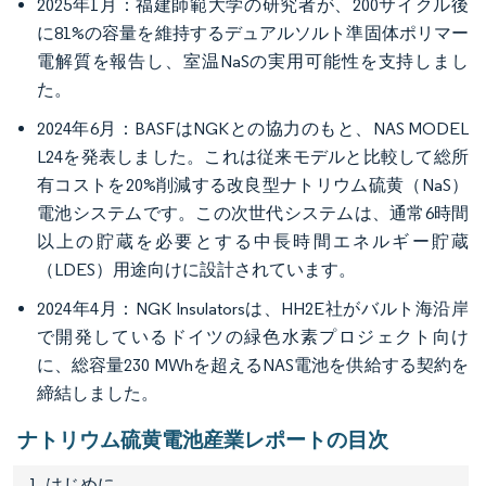
2025年1月：福建師範大学の研究者が、200サイクル後
に81%の容量を維持するデュアルソルト準固体ポリマー
電解質を報告し、室温NaSの実用可能性を支持しまし
た。
2024年6月：BASFはNGKとの協力のもと、NAS MODEL
L24を発表しました。これは従来モデルと比較して総所
有コストを20%削減する改良型ナトリウム硫黄（NaS）
電池システムです。この次世代システムは、通常6時間
以上の貯蔵を必要とする中長時間エネルギー貯蔵
（LDES）用途向けに設計されています。
2024年4月：NGK Insulatorsは、HH2E社がバルト海沿岸
で開発しているドイツの緑色水素プロジェクト向け
に、総容量230 MWhを超えるNAS電池を供給する契約を
締結しました。
ナトリウム硫黄電池産業レポートの目次
1. はじめに