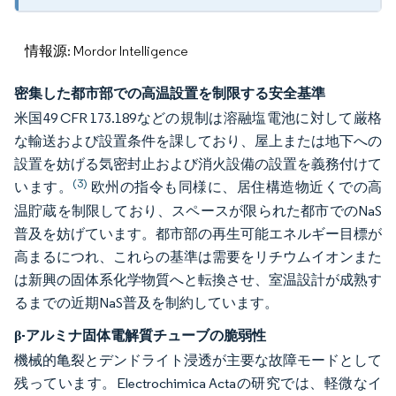
情報源: Mordor Intelligence
密集した都市部での高温設置を制限する安全基準
米国49 CFR 173.189などの規制は溶融塩電池に対して厳格
な輸送および設置条件を課しており、屋上または地下への
設置を妨げる気密封止および消火設備の設置を義務付けて
(3)
います。
欧州の指令も同様に、居住構造物近くでの高
温貯蔵を制限しており、スペースが限られた都市でのNaS
普及を妨げています。都市部の再生可能エネルギー目標が
高まるにつれ、これらの基準は需要をリチウムイオンまた
は新興の固体系化学物質へと転換させ、室温設計が成熟す
るまでの近期NaS普及を制約しています。
β-アルミナ固体電解質チューブの脆弱性
機械的亀裂とデンドライト浸透が主要な故障モードとして
残っています。Electrochimica Actaの研究では、軽微なイ