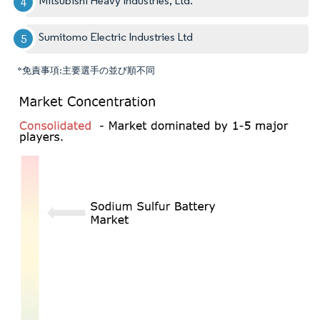
Mitsubishi Heavy Industries, Ltd.
Sumitomo Electric Industries Ltd
*免責事項:主要選手の並び順不同