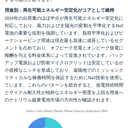
用途別：再生可能エネルギー安定化がコアとして維持
2024年の出荷量のほぼ半分が再生可能エネルギー安定化に
対応しており、風力および太陽光の変動を平準化するNaS
電池の重要な役割を強調しています。負荷平準化およびピ
ークシェービング用途は現在最も急速に成長しているセグ
メントを占めており、オフピーク充電とオンピーク放電に
報酬を与える料金体系によって促進されています。バック
アップ電源および防衛マイクログリッドは安定しているが
小規模なニッチを形成しており、遠隔地でのミッションク
リティカルな稼働時間を保証するためにNaS技術を使用し
ています。これらのパターンを総合すると、放電持続時間
とサイクル耐久性が純粋なエネルギー密度を上回る用途へ
のナトリウム硫黄電池市場の方向性が確認されます。