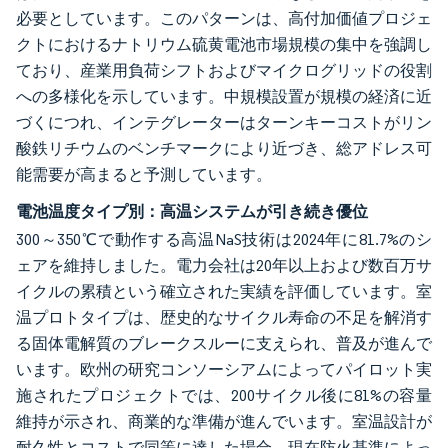
必要としています。このパターンは、高付加価値プロジェ
クトにおけるナトリウム硫黄電池市場規模の集中を強調し
ており、産業用負荷シフトおよびマイクログリッドの役割
への多様化を示しています。中規模設置が規模の経済に近
づくにつれ、インテグレーターはターンキーコストがリン
酸鉄リチウムのベンチマークにより近づき、総アドレス可
能需要が高まると予測しています。
電池温度タイプ別：高温システムが引き続き優位
300～350℃で動作する高温NaS技術は2024年に81.7%のシ
ェアを維持しました。電力会社は20年以上および数百万サ
イクルの累積という確立された実績を評価しています。室
温プロトタイプは、歴史的なサイクル寿命の不足を解消す
る固体電解質のブレークスルーに支えられ、普及が進んで
います。欧州の研究コンソーシアムによってパイロット実
施されたプロジェクトでは、200サイクル後に81%の容量
維持が示され、商業的な準備が進んでいます。室温設計が
耐久性とコストで同等に達した場合、現在防火基準によっ