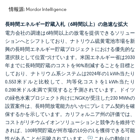
情報源: Mordor Intelligence
長時間エネルギー貯蔵入札（6時間以上）の急速な拡大
電力会社の調達は6時間以上の放電を提供できるソリュー
ションへとシフトしており、ナトリウム硫黄電池市場を新
興の長時間エネルギー貯蔵プロジェクトにおける優先的な
選択肢として位置づけています。米国エネルギー省は2030
年までに長時間貯蔵のコストを90%削減することを目標と
しており、ナトリウム系システムは2024年の1 kWh当たり
0.553米ドルと比較して、均等化コストを1 kWh当たり
0.280米ドル未満で実現すると予測されています。ドイツ
の緑色水素プロジェクト向けにNGKが受注した230 MWhの
設置案件は、長時間放電能力がいかにプレミアム契約を確
保するかを示しています。カリフォルニア州の評価では、
コストがリチウムイオンソリューションと競争力を維持で
きれば、100時間貯蔵が州市場の10分の1を獲得できる可能
(1)
性があることが示唆されています。
これらの動向は、