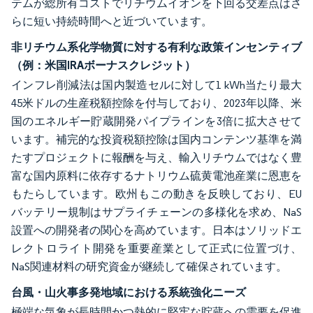
テムが総所有コストでリチウムイオンを下回る交差点はさ
らに短い持続時間へと近づいています。
非リチウム系化学物質に対する有利な政策インセンティブ
（例：米国IRAボーナスクレジット）
インフレ削減法は国内製造セルに対して1 kWh当たり最大
45米ドルの生産税額控除を付与しており、2023年以降、米
国のエネルギー貯蔵開発パイプラインを3倍に拡大させて
います。補完的な投資税額控除は国内コンテンツ基準を満
たすプロジェクトに報酬を与え、輸入リチウムではなく豊
富な国内原料に依存するナトリウム硫黄電池産業に恩恵を
もたらしています。欧州もこの動きを反映しており、EU
バッテリー規制はサプライチェーンの多様化を求め、NaS
設置への開発者の関心を高めています。日本はソリッドエ
レクトロライト開発を重要産業として正式に位置づけ、
NaS関連材料の研究資金が継続して確保されています。
台風・山火事多発地域における系統強化ニーズ
極端な気象が長時間かつ熱的に堅牢な貯蔵への需要を促進