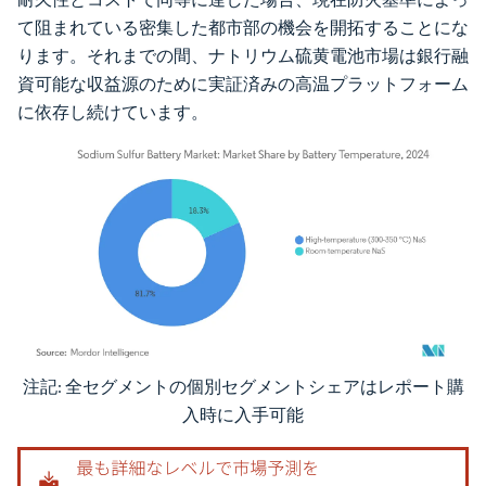
て阻まれている密集した都市部の機会を開拓することにな
ります。それまでの間、ナトリウム硫黄電池市場は銀行融
資可能な収益源のために実証済みの高温プラットフォーム
に依存し続けています。
注記: 全セグメントの個別セグメントシェアはレポート購
画像 © Mordor Intelligence。再利用にはCC BY 4.0の表示が必要です。
入時に入手可能