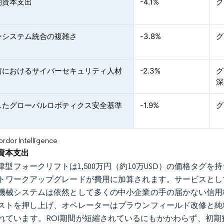
期資本支出
-4.1%
グ
ーシステム統合の複雑さ
-3.8%
グ
術におけるサイバーセキュリティ人材
-2.3%
グ
深
したグローバルロボティクス安全基準
-1.9%
グ
or Intelligence
資本支出
型フォークリフトは1,500万円（約10万USD）の価格タグを持ち
トワークアップグレードが費用に加算されます。サービスとし
機械システムは依然として多くの中小企業の手の届かない信用
ストを押し上げ、オペレーターはブラウンフィールド改修と純
れています。ROI期間が短縮されているにもかかわらず、初