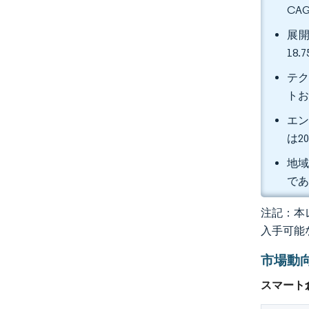
CA
展開
18
テク
トお
エン
は2
地域
であ
注記：本レ
入手可能
市場動
スマート