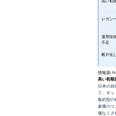
高い初
レガシ
運用技
不足
断片化
情報源: Mord
高い初期
日本の自律
て、ネッ
集約型の
倉庫のコ
儀なくさ