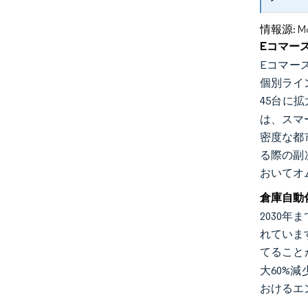
情報源: Mord
Eコマー
Eコマー
個別ライン
45台に
は、スマ
密度な都
る際の副
おいてオ
倉庫自動
2030
れています
てること
大60%
おけるエ