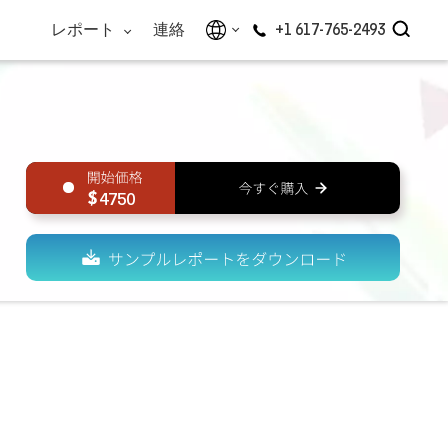
レポート
連絡
+1 617-765-2493
4750