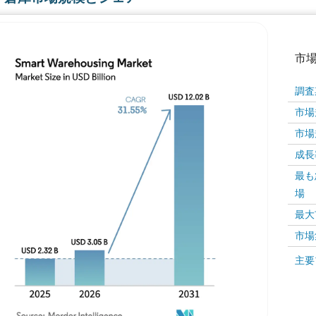
市
調査
市場規
市場規
成長率 
最も
場
画像 © Mordor Intelligence。再利用にはCC BY 4
最大
市場
画像 ©
主要