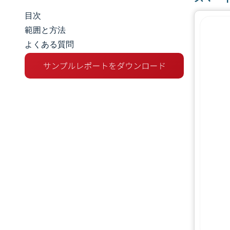
目次
市場規模とシェア
範囲と方法
よくある質問
市場分析
トレンドとインサイト
セグメント分析
地理分析
競争環境
主要プレーヤー
業界の動向