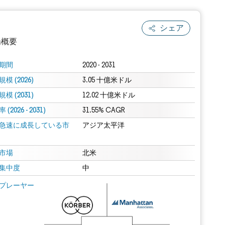
シェア
場概要
期間
2020 - 2031
模 (2026)
3.05 十億米ドル
模 (2031)
12.02 十億米ドル
(2026 - 2031)
31.55% CAGR
急速に成長している市
アジア太平洋
.0の表示が必要です。
市場
北米
集中度
中
 Mordor Intelligence。再利用にはCC BY 4.0の表示が必要です。
プレーヤー