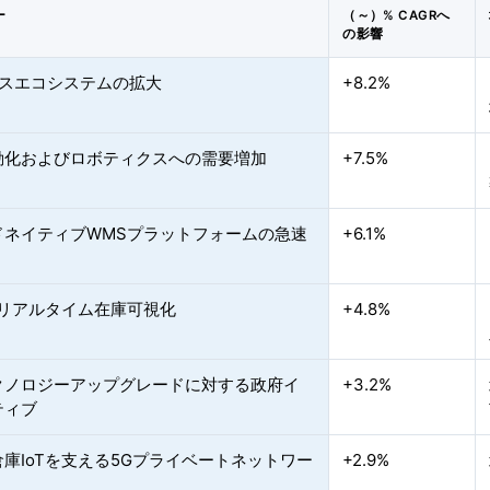
ー
（～）% CAGRへ
の影響
ースエコシステムの拡大
+8.2%
動化およびロボティクスへの需要増加
+7.5%
ドネイティブWMSプラットフォームの急速
+6.1%
応リアルタイム在庫可視化
+4.8%
クノロジーアップグレードに対する政府イ
+3.2%
ティブ
庫IoTを支える5Gプライベートネットワー
+2.9%