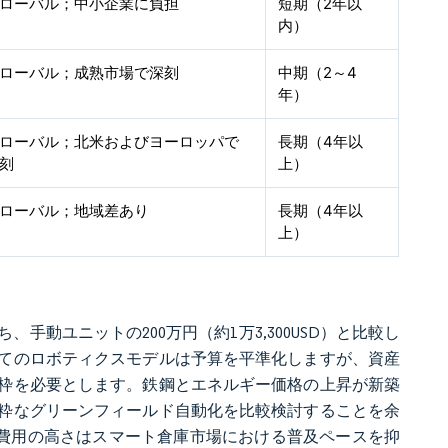
ローバル；中小企業に負担
短期（2年以
内）
ローバル；成熟市場で深刻
中期（2～4
年）
ローバル；北米およびヨーロッパで
長期（4年以
刻
上）
ローバル；地域差あり
長期（4年以
上）
、手動ユニットの200万円（約1万3,300USD）と比較し
てのロボティクスモデルは予算を平準化しますが、資産
枠を必要とします。鉄鋼とエネルギー価格の上昇が新築
粋なグリーンフィールド自動化を比較検討することを余
期費用の高さはスマート倉庫市場における普及ペースを抑