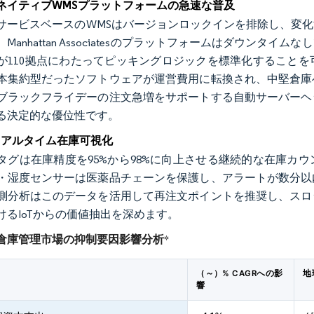
ネイティブWMSプラットフォームの急速な普及
サービスベースのWMSはバージョンロックインを排除し、変
Manhattan Associatesのプラットフォームはダウン
が110拠点にわたってピッキングロジックを標準化すること
本集約型だったソフトウェアが運営費用に転換され、中堅倉庫
ブラックフライデーの注文急増をサポートする自動サーバーヘ
る決定的な優位性です。
応リアルタイム在庫可視化
タグは在庫精度を95%から98%に向上させる継続的な在庫カ
・湿度センサーは医薬品チェーンを保護し、アラートが数分以
測分析はこのデータを活用して再注文ポイントを推奨し、スロ
けるIoTからの価値抽出を深めます。
倉庫管理市場の抑制要因影響分析
*
（～）% CAGRへの影
地
響