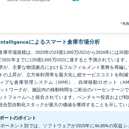
*免
r Intelligenceによるスマート倉庫市場分析
庫市場規模は、2025年の23億2,000万USDから2026年には30億5,
で2031年までに120億2,000万USDに達すると予測されて
求が、主要な物流拠点におけるフルフィルメント業務を再編し
トの上昇が、立方体利用率を最大化し総サービスコストを削減
ィブな倉庫管理システム（WMS）、自律移動ロボット（A
）ネットワークが、施設内の移動時間を二桁台のパーセンテージ
ットフォームへと統合されています。ベンチャー投資および戦
統合型自動化スタックが最大の価値を獲得することを示してい
ポートのポイント
ポーネント別では、ソフトウェアが2025年に46.85%の収益シ