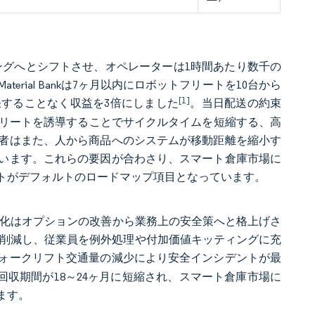
ングへとシフトさせ、オペレーターは1時間あたり数千の
ial Bankは7ヶ月以内にロボットフリートを10台から
[1]
張することなく収益を3倍にしました
。当日配送の約束
フリートを誘導することでサイクルタイムを短縮する、高
者はまた、人から商品へのシステムが移動距離を縮小す
います。これらの要因が合わさり、スマート倉庫市場に
トがデフォルトのロードマップ項目となっています。
、自動化はオプションの改善から業務上の安全策へと格上げさ
離を16%削減し、従業員を例外処理や付加価値キッティングに充
ォークリフト交通量の減少により安全インシデントが最
り回収期間が18～24ヶ月に短縮され、スマート倉庫市場に
ます。