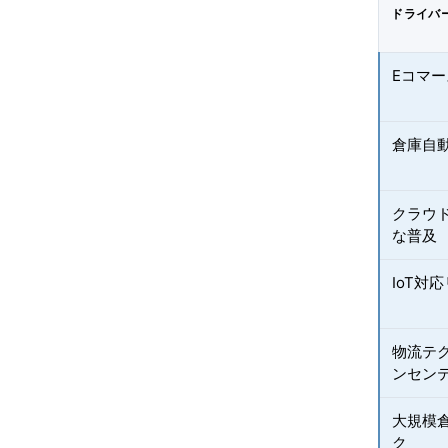
ドライバ
Eコマ
倉庫自
クラウ
な普及
IoT対
物流テ
ンセン
大規模倉
ク