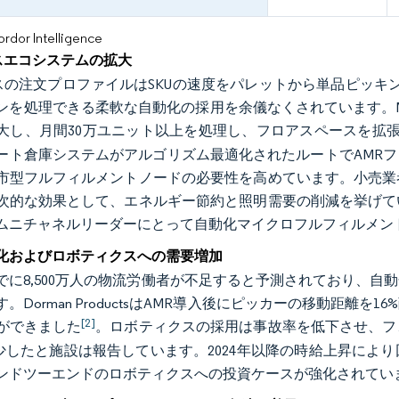
or Intelligence
スエコシステムの拡大
スの注文プロファイルはSKUの速度をパレットから単品ピッキ
を処理できる柔軟な自動化の採用を余儀なくされています。Mater
拡大し、月間30万ユニット以上を処理し、フロアスペースを拡
ート倉庫システムがアルゴリズム最適化されたルートでAMR
市型フルフィルメントノードの必要性を高めています。小売業
次的な効果として、エネルギー節約と照明需要の削減を挙げて
ムニチャネルリーダーにとって自動化マイクロフルフィルメン
化およびロボティクスへの需要増加
年までに8,500万人の物流労働者が不足すると予測されており
。Dorman ProductsはAMR導入後にピッカーの移動距
[2]
ができました
。ロボティクスの採用は事故率を低下させ、フ
減少したと施設は報告しています。2024年以降の時給上昇によ
ンドツーエンドのロボティクスへの投資ケースが強化されてい