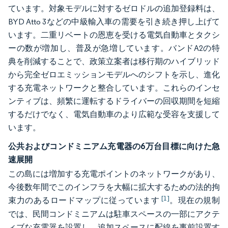
ています。対象モデルに対するゼロドルの追加登録料は、
BYD Atto 3などの中級輸入車の需要を引き続き押し上げて
います。二重リベートの恩恵を受ける電気自動車とタクシ
ーの数が増加し、普及が急増しています。バンドA2の特
典を削減することで、政策立案者は移行期のハイブリッド
から完全ゼロエミッションモデルへのシフトを示し、進化
する充電ネットワークと整合しています。これらのインセ
ンティブは、頻繁に運転するドライバーの回収期間を短縮
するだけでなく、電気自動車のより広範な受容を支援して
います。
公共およびコンドミニアム充電器の6万台目標に向けた急
速展開
この島には増加する充電ポイントのネットワークがあり、
今後数年間でこのインフラを大幅に拡大するための法的拘
[1]
束力のあるロードマップに従っています
。現在の規制
では、民間コンドミニアムは駐車スペースの一部にアクテ
ィブな充電器を設置し、追加スペースに配線を事前設置す