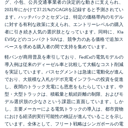
グ、小包、公共交通事業者の決定的な動きに支えられ、
2031年にかけて37.21%のCAGRを記録すると予測されてい
ます。ハッチバックとセダンは、特定の価格帯内のモデル
に対する有利な政策に支えられ、エントリーレベルの購入
者に引き続き人気の選択肢となっています。同時に、Kia
EV5などのコンパクトSUVは、競争力のある価格で追加ス
ペースを求める購入者の間で支持を集めています。
軽バンが商用普及を牽引しており、FedExの電気モデルの
導入例は従来のディーゼル車と比較して大幅なコスト削減
を実証しています。バスセグメントは急速に電動化が進ん
でおり、大規模な入札がデポ充電インフラへの投資を促進
し、夜間のトラック充電にも恩恵をもたらしています。中
型・大型トラックは、積載量と航続距離の制限、およびモ
デル選択肢の少なさという課題に直面しています。しか
し、主要メーカーによる電気トラックの導入は、都市貨物
における経済的実行可能性の検証が進んでいることを示し
ています。全体として、フリート戦略はシンガポールの電