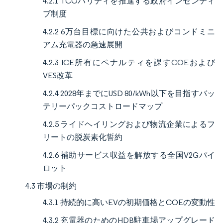
4.2.1 TCOパリティを推進する政府インセンティ
ブ制度
4.2.2 6万台目標に向けた公共およびコンドミニ
アム充電器の急速展開
4.2.3 ICE所有にペナルティを課すCOEおよび
VES改革
4.2.4 2028年までにUSD 80/kWh以下を目指すバッ
テリーパックコストロードマップ
4.2.5 ライドヘイリングおよび物流企業によるフ
リートの脱炭素化誓約
4.2.6 補助サービス収益を解放する全国V2Gパイ
ロット
4.3 市場の制約
4.3.1 持続的に高いEVの初期価格とCOEの変動性
4.3.2 充電器のためのHDB駐車場アップグレード