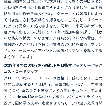
電気自動車の出力上限が拡大され、より多くの中級セダン
が低価格の許可証を取得できるようになりました。車両資
格証明書の過去最高入札額は、クォータと代替需要によっ
て引き起こされる変動性を浮き彫りにしており、リベート
だけでは完全に対処できません。同時に、車両排出ガス制
度は高排出モデルに対してより高い追加料金を課し、財政
的な格差を拡大しています。これらの複合的な措置は、内
燃機関へのこだわりを持つ消費者の選択肢を狭め、ブラン
ドがショールームに右ハンドル電気バリアントを導入する
よう促しています。
2028年までにUSD 80/kWh以下を目指すバッテリーパック
コストロードマップ
グローバルなバッテリーパック価格は下落しており、この
傾向は継続すると予測され、電気自動車（EV）と内燃機
関（ICE）車のコスト動態に大きな変化をもたらしていま
[2]
す
。Nissan Motor Co. Ltd.は横浜にパイロットラインを
設けて固体電池技術を進化させており、より速い充電時間