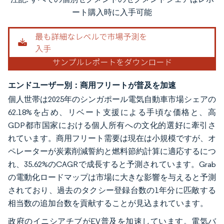
画像 © Mordor Intelligence。再利用にはCC BY 4.0の表示が必要です。
ート購入時に入手可能
エンドユーザー別：商用フリートが普及を加速
個人世帯は2025年のシンガポール電気自動車市場シェアの
62.18%を占め、リベート支援による手頃な価格と、高
GDP都市国家における個人所有への文化的選好に牽引さ
れています。商用フリート需要は現在は小規模ですが、オ
ペレーターが炭素削減誓約と燃料節約計算に適応するにつ
れ、35.62%のCAGRで成長すると予測されています。Grab
の電動化ロードマップは市場に大きな影響を与えると予測
されており、過去のタクシー登録台数の1年分に匹敵する
相当数の追加台数を貢献することが見込まれています。
政府のイニシアチブがEV普及を加速しています。電気バ