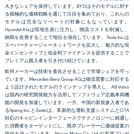
大きなシェアを保持しています。BYDはそのモデルに対す
る積極的な価格戦略を通じて注目を集めており、これらの
モデルは完全なリベートの対象にもなっています。
Hyundai-Kiaは現地生産に注力し、物流コストを削減し、
納期を改善することで地位を強化しています。Tesla Inc.は
スーパーチャージャーネットワークを拡大し、魅力的な現
金インセンティブと低金利ファイナンスを提供することで
プレミアム購入者を引き付け続けています。
欧州メーカーは技術を進化させることで市場シェアを守っ
ています。Mercedes-Benz Group AGは物流需要に対応する
よう設計されたモデルのラインナップを導入し、AB Volvo
は国内の研究開発能力を活用してソフトウェア定義車両機
能の開発を加速しています。一方、中国の新規参入者であ
るXpeng Inc.とZeekrは、革新的な運転支援システムとOTA
対応のキャビンインターフェースでテクノロジーに精通し
た消費者をターゲットにし、既存プレーヤーに価値提案の
強化を迫っています。Nissan Motor Co. Ltd.の市場プレゼ