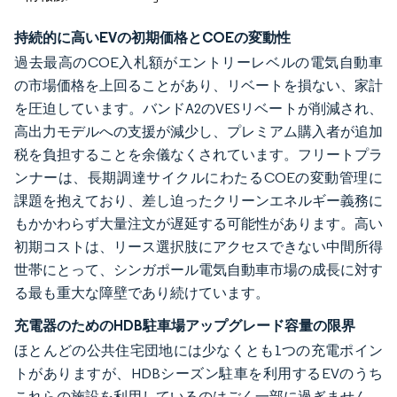
持続的に高いEVの初期価格とCOEの変動性
過去最高のCOE入札額がエントリーレベルの電気自動車
の市場価格を上回ることがあり、リベートを損ない、家計
を圧迫しています。バンドA2のVESリベートが削減され、
高出力モデルへの支援が減少し、プレミアム購入者が追加
税を負担することを余儀なくされています。フリートプラ
ンナーは、長期調達サイクルにわたるCOEの変動管理に
課題を抱えており、差し迫ったクリーンエネルギー義務に
もかかわらず大量注文が遅延する可能性があります。高い
初期コストは、リース選択肢にアクセスできない中間所得
世帯にとって、シンガポール電気自動車市場の成長に対す
る最も重大な障壁であり続けています。
充電器のためのHDB駐車場アップグレード容量の限界
ほとんどの公共住宅団地には少なくとも1つの充電ポイン
トがありますが、HDBシーズン駐車を利用するEVのうち
これらの施設を利用しているのはごく一部に過ぎません。