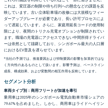
これは、変圧器の制限や待ち行列への懸念などの課題を反
映しています。古い立体駐車場の改修には大規模なフィー
ダーアップグレードが必要であり、長い許可プロセスによ
って遅延しています。さらに、家庭用延長コードの使用制
限により、夜間のトリクル充電オプションが制限されてい
ます。職場の充電器にアクセスできない中間所得ドライバ
ーは依然として躊躇しており、シンガポール最大の人口層
におけるEV普及を遅らせています。
*当社の予測では、推進要因および抑制要因の影響を加算的ではな
く方向性のあるものとして扱います。影響予測は、ベースライン
成長、構成効果、および変数間の相互作用を反映しています。
セグメント分析
車両タイプ別：商用フリートが加速を牽引
乗用車は2025年のシンガポール電気自動車市場シェアの
79.67%を占めました。しかし、商用車はライドヘイリン