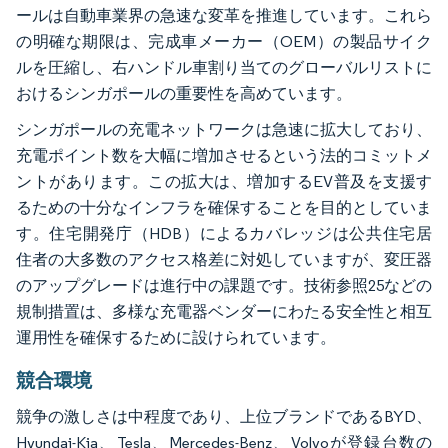
ールは自動車業界の急速な変革を推進しています。これら
の明確な期限は、完成車メーカー（OEM）の製品サイク
ルを圧縮し、右ハンドル車割り当てのグローバルリストに
おけるシンガポールの重要性を高めています。
シンガポールの充電ネットワークは急速に拡大しており、
充電ポイント数を大幅に増加させるという法的コミットメ
ントがあります。この拡大は、増加するEV普及を支援す
るための十分なインフラを確保することを目的としていま
す。住宅開発庁（HDB）によるカバレッジは公共住宅居
住者の大多数のアクセス格差に対処していますが、変圧器
のアップグレードは進行中の課題です。技術参照25などの
規制措置は、多様な充電器ベンダーにわたる安全性と相互
運用性を確保するために設けられています。
競合環境
競争の激しさは中程度であり、上位ブランドであるBYD、
Hyundai-Kia、Tesla、Mercedes-Benz、Volvoが登録台数の