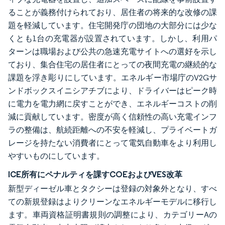
ることが義務付けられており、居住者の将来的な改修の課
題を軽減しています。住宅開発庁の団地の大部分には少な
くとも1台の充電器が設置されています。しかし、利用パ
ターンは職場および公共の急速充電サイトへの選好を示し
ており、集合住宅の居住者にとっての夜間充電の継続的な
課題を浮き彫りにしています。エネルギー市場庁のV2Gサ
ンドボックスイニシアチブにより、ドライバーはピーク時
に電力を電力網に戻すことができ、エネルギーコストの削
減に貢献しています。密度が高く信頼性の高い充電インフ
ラの整備は、航続距離への不安を軽減し、プライベートガ
レージを持たない消費者にとって電気自動車をより利用し
やすいものにしています。
ICE所有にペナルティを課すCOEおよびVES改革
新型ディーゼル車とタクシーは登録の対象外となり、すべ
ての新規登録はよりクリーンなエネルギーモデルに移行し
ます。車両資格証明書規則の調整により、カテゴリーAの