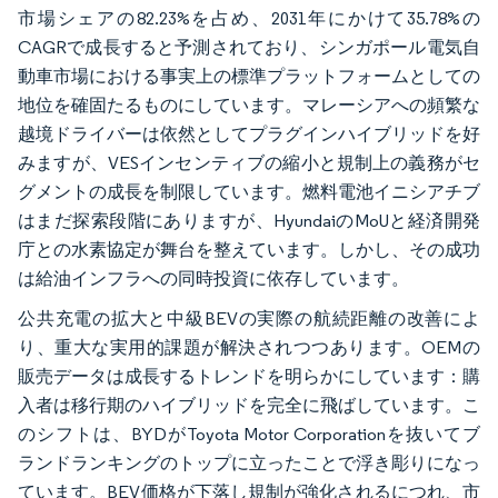
市場シェアの82.23%を占め、2031年にかけて35.78%の
CAGRで成長すると予測されており、シンガポール電気自
動車市場における事実上の標準プラットフォームとしての
地位を確固たるものにしています。マレーシアへの頻繁な
越境ドライバーは依然としてプラグインハイブリッドを好
みますが、VESインセンティブの縮小と規制上の義務がセ
グメントの成長を制限しています。燃料電池イニシアチブ
はまだ探索段階にありますが、HyundaiのMoUと経済開発
庁との水素協定が舞台を整えています。しかし、その成功
は給油インフラへの同時投資に依存しています。
公共充電の拡大と中級BEVの実際の航続距離の改善によ
り、重大な実用的課題が解決されつつあります。OEMの
販売データは成長するトレンドを明らかにしています：購
入者は移行期のハイブリッドを完全に飛ばしています。こ
のシフトは、BYDがToyota Motor Corporationを抜いてブ
ランドランキングのトップに立ったことで浮き彫りになっ
ています。BEV価格が下落し規制が強化されるにつれ、市