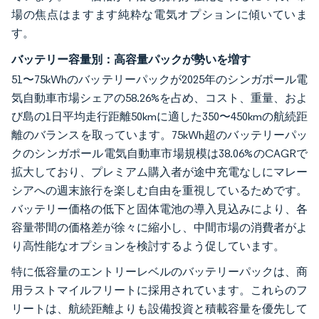
場の焦点はますます純粋な電気オプションに傾いていま
す。
バッテリー容量別：高容量パックが勢いを増す
51〜75kWhのバッテリーパックが2025年のシンガポール電
気自動車市場シェアの58.26%を占め、コスト、重量、およ
び島の1日平均走行距離50kmに適した350〜450kmの航続距
離のバランスを取っています。75kWh超のバッテリーパッ
クのシンガポール電気自動車市場規模は38.06%のCAGRで
拡大しており、プレミアム購入者が途中充電なしにマレー
シアへの週末旅行を楽しむ自由を重視しているためです。
バッテリー価格の低下と固体電池の導入見込みにより、各
容量帯間の価格差が徐々に縮小し、中間市場の消費者がよ
り高性能なオプションを検討するよう促しています。
特に低容量のエントリーレベルのバッテリーパックは、商
用ラストマイルフリートに採用されています。これらのフ
リートは、航続距離よりも設備投資と積載容量を優先して