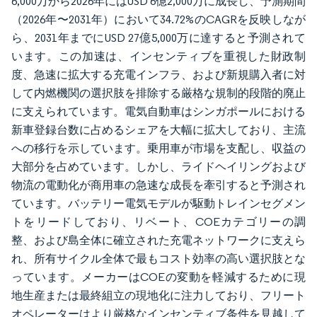
6,000万から2026年にはUSD 6億2,000万に成長し、予測期間
（2026年〜2031年）において34.72%のCAGRを反映しなが
ら、2031年までにUSD 27億5,000万に達すると予測されて
います。この加速は、インセンティブを重視した財政制
度、急速に拡大する充電インフラ、および新規購入者に対
して内燃機関の選択肢を排除する厳格な規制的段階的廃止
に支えられています。電気自動車はシンガポールにおける
新車登録台数に占めるシェアを大幅に拡大しており、主流
への移行を示しています。乗用車が市場を支配し、収益の
大部分を占めています。しかし、ライドヘイリングおよび
物流の電動化が商用車の急速な成長を牽引すると予測され
ています。バッテリー電気モデルが駆動トレインセグメン
トをリードしており、リベート、COEカテゴリーの調
整、および島全体に確立された充電ネットワークに支えら
れ、所有サイクル全体で最もコスト効率の高い選択肢とな
っています。メーカーはCOEの変動を軽減するために現
地生産または最終組立の現地化に注力しており、フリート
オペレーターはより厳格なインセンティブ条件を見越して