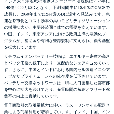
アジア太平洋地域の電動スクーター市場規模は2025年に
140億2,000万USDとなり、予測期間中に10.41%のCAGRで
成長し、2030年までに233億USDに達する見込みです。急
速な都市化とコスト効率の高いモビリティソリューション
の採用拡大が、主要経済圏全体での需要を支えています。
中国、インド、東南アジアにおける政府主導の電動化プロ
グラムが、補助金や有利な登録規制に支えられ、顧客基盤
を拡大しています。
リチウムイオンバッテリー技術は、エネルギー密度の高さ
とパック価格の低下により、支配的なシェアを占めていま
す。さらに、中国とインドにおける国内セル製造イニシア
チブがサプライチェーンへの依存度を低下させています。
バッテリー交換ネットワークは、特に人口密集した都市部
を中心に拡大を続けており、充電時間の短縮とフリート稼
働率の向上に貢献しています。
電子商取引の取引量拡大に伴い、ラストワンマイル配送企
業による商業利用が増加しています。インド、中国、イン