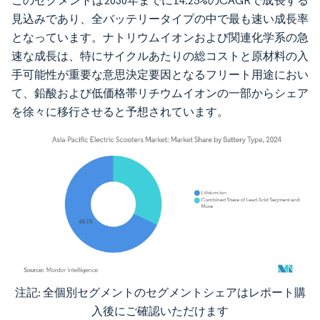
このセグメントは2030年までに14.25%のCAGRで成長する
見込みであり、全バッテリータイプの中で最も速い成長率
となっています。ナトリウムイオンおよび関連化学系の急
速な成長は、特にサイクルあたりの総コストと原材料の入
手可能性が重要な意思決定要因となるフリート用途におい
て、鉛酸および低価格帯リチウムイオンの一部からシェア
を徐々に移行させると予想されています。
注記: 全個別セグメントのセグメントシェアはレポート購
画像 © Mordor Intelligence。再利用にはCC BY 4.0の表示が必要です。
入後にご確認いただけます