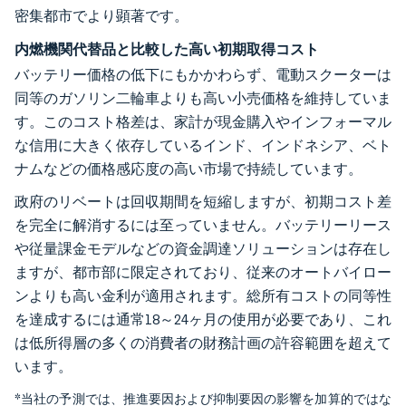
密集都市でより顕著です。
内燃機関代替品と比較した高い初期取得コスト
バッテリー価格の低下にもかかわらず、電動スクーターは
同等のガソリン二輪車よりも高い小売価格を維持していま
す。このコスト格差は、家計が現金購入やインフォーマル
な信用に大きく依存しているインド、インドネシア、ベト
ナムなどの価格感応度の高い市場で持続しています。
政府のリベートは回収期間を短縮しますが、初期コスト差
を完全に解消するには至っていません。バッテリーリース
や従量課金モデルなどの資金調達ソリューションは存在し
ますが、都市部に限定されており、従来のオートバイロー
ンよりも高い金利が適用されます。総所有コストの同等性
を達成するには通常18～24ヶ月の使用が必要であり、これ
は低所得層の多くの消費者の財務計画の許容範囲を超えて
います。
*当社の予測では、推進要因および抑制要因の影響を加算的ではな