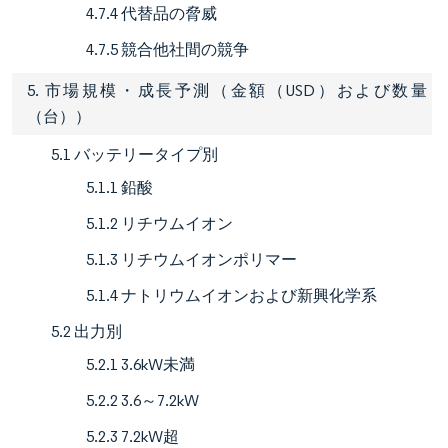
4.7.4 代替品の脅威
4.7.5 競合他社間の競争
5. 市場規模・成長予測（金額（USD）および数量
（台））
5.1 バッテリータイプ別
5.1.1 鉛酸
5.1.2 リチウムイオン
5.1.3 リチウムイオンポリマー
5.1.4 ナトリウムイオンおよび新興化学系
5.2 出力別
5.2.1 3.6kW未満
5.2.2 3.6～7.2kW
5.2.3 7.2kW超