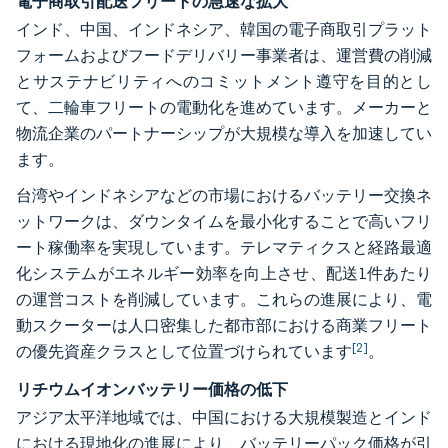
電子商取引配送フリートの急速な拡大
インド、中国、インドネシア、韓国の電子商取引プラット
フォームおよびフードデリバリー事業者は、運営費の削減
とサステナビリティへのコミットメント遵守を目的とし
て、二輪車フリートの電動化を進めています。メーカーと
物流企業のパートナーシップが大規模な導入を加速してい
ます。
台湾やインドネシアなどの市場におけるバッテリー交換ネ
ットワークは、ダウンタイムを最小化することで高いフリ
ート稼働率を実現しています。テレマティクスと経路最適
化システムがエネルギー効率を向上させ、配送1件あたり
の運営コストを削減しています。これらの進展により、電
動スクーターは人口密集した都市部における商業フリート
[2]
の優先資産クラスとして位置づけられています
。
リチウムイオンバッテリー価格の低下
アジア太平洋地域では、中国における大規模製造とインド
における現地化の進展により、バッテリーパック価格が引