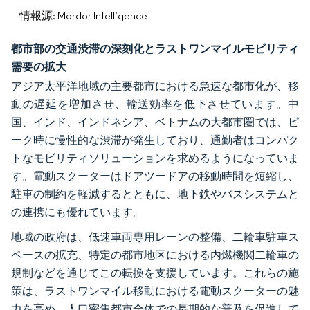
情報源: Mordor Intelligence
都市部の交通渋滞の深刻化とラストワンマイルモビリティ
需要の拡大
アジア太平洋地域の主要都市における急速な都市化が、移
動の遅延を増加させ、輸送効率を低下させています。中
国、インド、インドネシア、ベトナムの大都市圏では、ピ
ーク時に慢性的な渋滞が発生しており、通勤者はコンパク
トなモビリティソリューションを求めるようになっていま
す。電動スクーターはドアツードアの移動時間を短縮し、
駐車の制約を軽減するとともに、地下鉄やバスシステムと
の連携にも優れています。
地域の政府は、低速車両専用レーンの整備、二輪車駐車ス
ペースの拡充、特定の都市地区における内燃機関二輪車の
規制などを通じてこの転換を支援しています。これらの施
策は、ラストワンマイル移動における電動スクーターの魅
力を高め、人口密集都市全体での長期的な普及を促進して