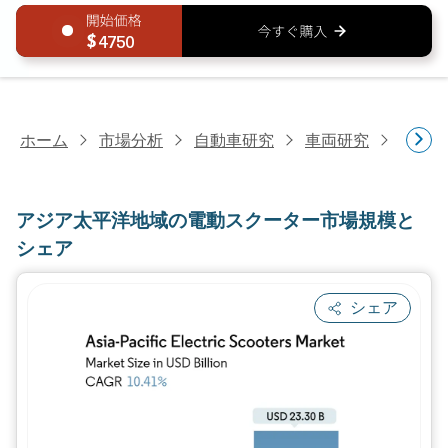
4750
ホーム
市場分析
自動車研究
車両研究
アジア
アジア太平洋地域の電動スクーター市場規模と
シェア
シェア