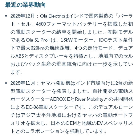
最近の業界動向
2025年12月：Ola Electricはインドで国内製造の「バーラ
ト・セル」4680フォーマットバッテリーを搭載した初
の電動スクーターの納車を開始しました。初期モデル
であるOla S1 Pro+は、13kWモーター、IDCテスト条件
下で最大320kmの航続距離、4つの走行モード、デュア
ルABSとディスクブレーキを特徴とし、地域内でのセル
およびパック生産の垂直統合に向けた一歩を示してい
ます。
2025年11月：ヤマハ発動機はインド市場向けに2台の新
型電動スクーターを発表しました。自社開発の電動ス
ポーツスクーターAEROX EとRiver Mobilityとの共同開発
によるEC-06電動スクーターです。このデュアルローン
チはアジア太平洋地域におけるヤマハの電動ポートフ
ォリオを拡大し、日本のOEMと地域のEVスペシャリス
トとのコラボレーションを強調しています。