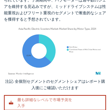
られています。予測期間中、ハブモーターは過半数のシェ
アを維持する見込みですが、ミッドドライブシステムは性
能重視およびフリート重視のセグメントで漸進的なシェア
を獲得すると予想されています。
注記: 全個別セグメントのセグメントシェアはレポート購
画像 © Mordor Intelligence。再利用にはCC BY 4.0の表示が必要です。
入後にご確認いただけます