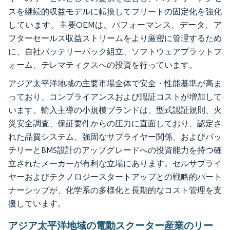
スを継続的収益モデルに転換してフリートの固定化を強化
しています。主要OEMは、パフォーマンス、データ、ア
フターセールス収益ストリームをより厳密に管理するため
に、自社バッテリーパック組立、ソフトウェアプラットフ
ォーム、テレマティクスへの投資を行っています。
アジア太平洋地域の主要市場全体で安全・性能基準が高ま
っており、コンプライアンスおよび認証コストが増加して
います。輸入主導の小規模ブランドは、型式認証規則、火
災安全調査、保証要件からの圧力に直面しており、認定さ
れた品質システム、強固なサプライヤー関係、およびバッ
テリーとBMS設計のアップグレードへの投資能力を持つ確
立されたメーカーが有利な立場にあります。セルサプライ
ヤーおよびテクノロジースタートアップとの戦略的パート
ナーシップが、化学系の多様化と長期的なコスト管理を支
援しています。
アジア太平洋地域の電動スクーター産業のリー