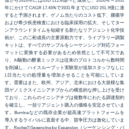
億から2026年にはUSD 112.8億へと成長し、2026年～2031
年にかけてCAGR 17.45%で2031年までにUSD 251.9億に達
すると予測されます。ゲノム当たりのコスト低下、腫瘍学
および希少疾患検査における臨床採用の拡大、そしてター
ンアラウンドタイムを短縮する新たなリアジェント化学技
術が、この二桁成長の主要原動力です。ライブラリー調製
キットは、すべてのサンプルをシーケンシング対応フォー
マットに変換する必要があるため依然として不可欠であ
り、AI駆動の酵素ミックスは従来のプロトコルから数時間
を削減し、ハイスループット実験室が追加スタッフなしに
1日当たりの処理量を増加させることを可能にしていま
す。需要はまた、欧州、アジア、北米における大規模な集
団ゲノミクスイニシアチブからの構造的な押し上げを受け
ており、これらのイニシアチブは複数年にわたる調達契約
を確立し、一括リアジェント購入の価格を安定させていま
す。Illuminaなどの既存企業が超高速プラットフォームを
導入するライバルに直面する中、競争圧力は激化していま
す。RocheのSeqencing by Expansion（シーケンシング・バ