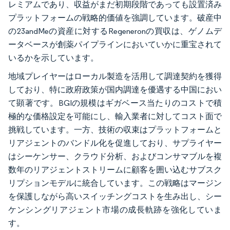
レミアムであり、収益がまだ初期段階であっても設置済み
プラットフォームの戦略的価値を強調しています。破産中
の23andMeの資産に対するRegeneronの買収は、ゲノムデ
ータベースが創薬パイプラインにおいていかに重宝されて
いるかを示しています。
地域プレイヤーはローカル製造を活用して調達契約を獲得
しており、特に政府政策が国内調達を優遇する中国におい
て顕著です。BGIの規模はギガベース当たりのコストで積
極的な価格設定を可能にし、輸入業者に対してコスト面で
挑戦しています。一方、技術の収束はプラットフォームと
リアジェントのバンドル化を促進しており、サプライヤー
はシーケンサー、クラウド分析、およびコンサマブルを複
数年のリアジェントストリームに顧客を囲い込むサブスク
リプションモデルに統合しています。この戦略はマージン
を保護しながら高いスイッチングコストを生み出し、シー
ケンシングリアジェント市場の成長軌跡を強化していま
す。