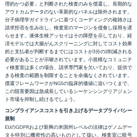
理的かつ必要」と判断された検査のみを償還し、長期的な
アウトカムデータのない革新的なパネルは除外されます。
分子病理学ガイドラインに基づくコーディングの複雑さは
請求拒否を生み出し、検査室のマージンを侵食し採用を遅
らせます。液体生検アッセイはその障壁を示しており、経
済モデルでは大腸がんスクリーニングに対してコスト効果
的と支払者が判断するまでにはコストが3分の2削減される
必要があることが示唆されています。小規模なコミュニテ
ィ検査室は多くの場合、請求専門家を欠いており、提供で
きる検査の範囲を制限することを余儀なくされています。
償還フレームワークがNGSの臨床的価値に追いつくまで、
この阻害要因は急成長しているシーケンシングリアジェン
ト市場を抑制し続けるでしょう。
コンプライアンスコストを引き上げるデータプライバシー
規制
EUのGDPRおよび新興の米国州レベルの法律はゲノムデー
タを特別に機密性の高いものとして扱い、検査室に暗号