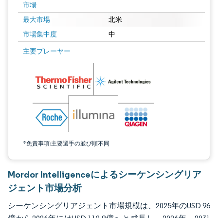
市場
最大市場
北米
市場集中度
中
画像 © Mordor Intelligence。再利用にはCC BY 4.0の表示が必要です。
主要プレーヤー
*免責事項:主要選手の並び順不同
Mordor Intelligenceによるシーケンシングリア
ジェント市場分析
シーケンシングリアジェント市場規模は、2025年のUSD 96