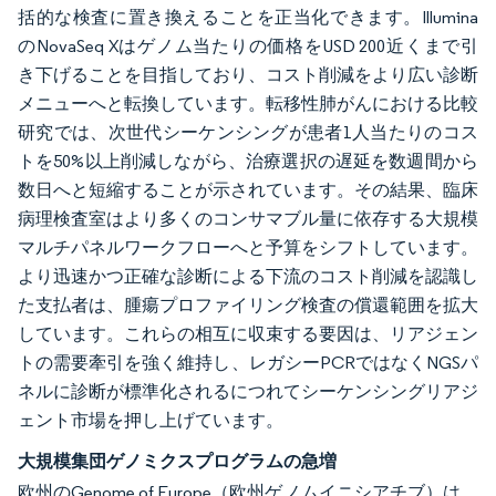
括的な検査に置き換えることを正当化できます。Illumina
のNovaSeq Xはゲノム当たりの価格をUSD 200近くまで引
き下げることを目指しており、コスト削減をより広い診断
メニューへと転換しています。転移性肺がんにおける比較
研究では、次世代シーケンシングが患者1人当たりのコス
トを50%以上削減しながら、治療選択の遅延を数週間から
数日へと短縮することが示されています。その結果、臨床
病理検査室はより多くのコンサマブル量に依存する大規模
マルチパネルワークフローへと予算をシフトしています。
より迅速かつ正確な診断による下流のコスト削減を認識し
た支払者は、腫瘍プロファイリング検査の償還範囲を拡大
しています。これらの相互に収束する要因は、リアジェン
トの需要牽引を強く維持し、レガシーPCRではなくNGSパ
ネルに診断が標準化されるにつれてシーケンシングリアジ
ェント市場を押し上げています。
大規模集団ゲノミクスプログラムの急増
欧州のGenome of Europe（欧州ゲノムイニシアチブ）は、