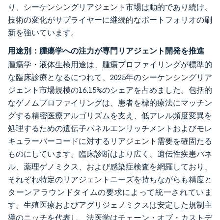
り、シーケンシングリアジェント市場は動的であり続け、
技術の変化がサプライヤーに継続的なポートフォリオの刷
新を強いています。
用途別：腫瘍学への注力が専門リアジェント開発を推進
腫瘍学・液体生検用途は、腫瘍プロファイリングが標準的
な臨床診療となるにつれて、2025年のシーケンシングリア
ジェント市場規模の16.15%のシェアを占めました。包括的
なゲノムプロファイリングは、患者を標的療法にマッチン
グする精密医療アルゴリズムを支え、低アレル頻度変異を
処理するための遺伝子パネルエンリッチメントおよびモレ
キュラーバーコードに対するリアジェント需要を確固たる
ものにしています。臨床診断はより広く、遺伝性疾患パネ
ル、薬理ゲノミクス、および感染症検査を網羅しており、
それぞれ特定のリアジェントニーズを持ちながらも精度と
ターンアラウンドタイムの要求によって統一されていま
す。生殖医療およびアグリジェノミクスは安定した規制主
導のニッチを代表し、法医学はチェーン・オブ・カストデ