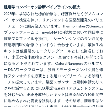
腫瘍学コンパニオン診断パイプラインの拡大
2025年に承認された標的治療は、ほぼ例外なくゲノムコン
パニオン検査を伴い、リアジェントを医薬品開発のバリュ
ーチェーンに組み込んでいます。Thermo FisherのGenexus
プラットフォームは、myeloMATCH試験において同日中に
腫瘍プロファイルを提供し、シーケンシングのラン時間を
腫瘍専門医の治療ウィンドウに合わせています。液体生検
キットは低侵襲のモニタリングツールとして急増してお
り、米国の液体生検セグメント単独でも今後10年間で3倍
になると予測されています。Oxford Nanoporeのセルフリ
ーDNAワークフローは、独自のモータータンパク質と修
飾ヌクレオチドを必要とする超ロングリードによる診断リ
ーチを拡大しています。製薬スポンサーは規制申請のリス
クを軽減するためにFDA承認済みのリアジェントシステム
を好むため、承認を取得したキットは医薬品の存続期間中
に埋め込まれた需要を獲得します。その結果、腫瘍学はシ
ーケンシングリアジェント市場における単一最大の収益源