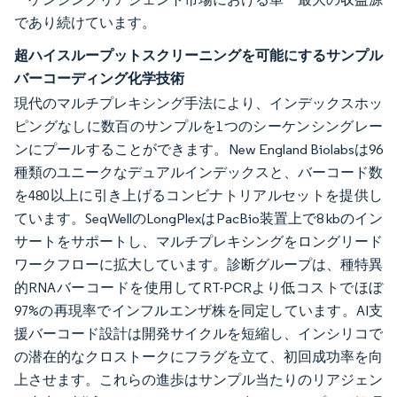
であり続けています。
超ハイスループットスクリーニングを可能にするサンプル
バーコーディング化学技術
現代のマルチプレキシング手法により、インデックスホッ
ピングなしに数百のサンプルを1つのシーケンシングレー
ンにプールすることができます。New England Biolabsは96
種類のユニークなデュアルインデックスと、バーコード数
を480以上に引き上げるコンビナトリアルセットを提供し
ています。SeqWellのLongPlexはPacBio装置上で8 kbのイン
サートをサポートし、マルチプレキシングをロングリード
ワークフローに拡大しています。診断グループは、種特異
的RNAバーコードを使用してRT-PCRより低コストでほぼ
97%の再現率でインフルエンザ株を同定しています。AI支
援バーコード設計は開発サイクルを短縮し、インシリコで
の潜在的なクロストークにフラグを立て、初回成功率を向
上させます。これらの進歩はサンプル当たりのリアジェン