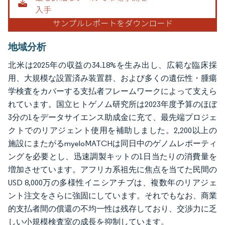
地域分析
北米は2025年の収益の34.18%を生み出し、広範な臨床採
用、大規模な設置済み装置群、および多くの遺伝性・腫瘍
学検査をカバーする支払者フレームワークによって支えら
れています。国立ヒトゲノム研究所は2023年度予算のほぼ
3分の1をデータサイエンス助成金に充て、最先端プロジェ
クトでのリアジェント使用を補助しました。2,200以上の
施設にまたがるmyeloMATCHは同日中のゲノムレポーティ
ングを必要とし、迅速調製キットの1日当たりの消費量を
増加させています。アフリカ系祖先に焦点を当てた民間の
USD 8,000万の多様性イニシアチブは、複数年のリアジェ
ント注文をさらに強固にしています。それでもなお、商業
的支払者間の償還の不均一性は残存しており、交渉力に乏
しい小規模検査室の成長を抑制しています。