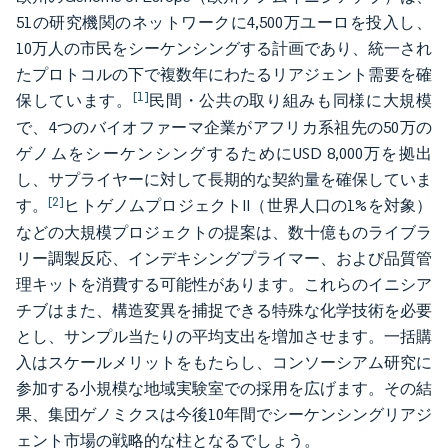
51の研究機関のネットワークに4,500万ユーロを投入し、
10万人の市民をシーケンシングする計画であり、統一され
たプロトコルの下で複数年にわたるリアジェント需要を確
[1]
保しています。
民間・公共の取り組みも同様に大規模
で、4つのバイオファーマ企業がアフリカ系祖先の50万の
ゲノムをシーケンシングするためにUSD 8,000万を拠出
し、サプライヤーに対して長期的な契約量を確保していま
[2]
す。
ヒトゲノムプロジェクトII（世界人口の1%を対象）
などの大規模プロジェクトの提案は、数十億ものライブラ
リー調製反応、インデキシングプライマー、および品質管
理キットを消費する可能性があります。これらのイニシア
チブはまた、構造変異を捕捉できる特殊な化学技術を必要
とし、サンプル当たりの平均支出を増加させます。一括購
入はスケールメリットをもたらし、コンソーシアム研究に
参加する小規模な地域実験室での採用を広げます。その結
果、集団ゲノミクスは今後10年間でシーケンシングリアジ
ェント市場の戦略的な柱となるでしょう。