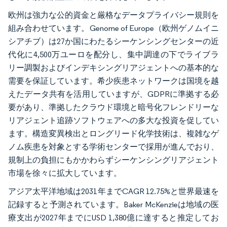
欧州は強力な公的資金と厳格なデータプライバシー規則を
組み合わせています。Genome of Europe（欧州ゲノムイニ
シアチブ）は27か国にわたるシーケンシングセンターの近
代化に4,500万ユーロを配分し、集中調達の下でライブラ
リー調製およびインデキシングリアジェントへの基本的な
需要を保証しています。希少疾患ネットワークは国境を越
えたデータ共有を活用していますが、GDPRに準拠する必
要があり、準拠したクラウド環境と暗号化フレンドリーな
リアジェント追跡ソフトウェアへの多大な投資を促してい
ます。構造変異検出とロングリード化学技術は、複雑なゲ
ノム疾患を対象とする学術センターで採用が進んでおり、
規制上の負担にもかかわらずシーケンシングリアジェント
市場を徐々に拡大しています。
アジア太平洋地域は2031年までCAGR 12.75%と世界最速を
記録すると予測されています。Baker McKenzieは地域の医
療支出が2027年までにUSD 1,380億に達すると推定してお