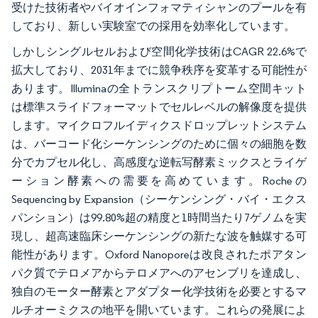
受けた技術者やバイオインフォマティシャンのプールを有
しており、新しい実験室での採用を効率化しています。
しかしシングルセルおよび空間化学技術はCAGR 22.6%で
拡大しており、2031年までに競争秩序を変革する可能性が
あります。Illuminaの全トランスクリプトーム空間キット
は標準スライドフォーマットでセルレベルの解像度を提供
します。マイクロフルイディクスドロップレットシステム
は、バーコード化シーケンシングのために個々の細胞を数
分でカプセル化し、高感度な逆転写酵素ミックスとライゲ
ーション酵素への需要を高めています。Rocheの
Sequencing by Expansion（シーケンシング・バイ・エクス
パンション）は99.80%超の精度と1時間当たり7ゲノムを実
現し、超高速臨床シーケンシングの新たな波を触媒する可
能性があります。Oxford Nanoporeは改良されたポアタン
パク質でテロメアからテロメアへのアセンブリを達成し、
独自のモーター酵素とアダプター化学技術を必要とするマ
ルチオーミクスの地平を開いています。これらの発展によ