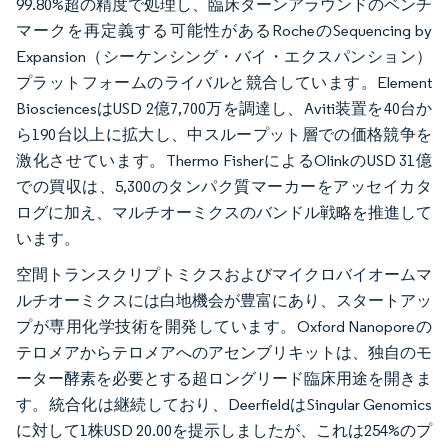
99.80%超の精度で処理し、臨床ターンアラウンドのベンチ
マークを再定義する可能性があるRocheのSequencing by
Expansion（シーケンシング・バイ・エクスパンション）
プラットフォームのライバルと競合しています。Element
BiosciencesはUSD 2億7,700万を調達し、Aviti装置を40台か
ら190台以上に拡大し、中スループット層での価格競争を
激化させています。Thermo FisherによるOlinkのUSD 31億
での買収は、5,300のタンパク質マーカーをアッセイカタ
ログに加え、マルチオーミクスのバンドル戦略を推進して
います。
空間トランスクリプトミクスおよびマイクロバイオームマ
ルチオーミクスには白地機会が豊富にあり、スタートアッ
プが専用化学技術を開発しています。Oxford Nanoporeの
テロメアからテロメアへのアセンブリキットは、独自のモ
ーター酵素を必要とする超ロングリード臨床用途を開きま
す。統合化は継続しており、DeerfieldはSingular Genomics
に対して1株USD 20.00を提示しましたが、これは254%のプ