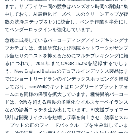
ます。サプライヤー間の競争はハンズオン時間の削減に集
中しており、AI最適化ビーズベースのクリーンアップが複
数の洗浄ステップを1つに統合し、ベンチ作業を半分にし
てベンダーロックインを強化しています。
急速に成長しているバーコーディング／インデキシングサ
ブカテゴリは、集団研究および病院ネットワークがサンプ
ル当たりのコストを抑えるためにマルチプレキシングに頼
るにつれて、2031年までCAGR 15.3%を記録するでしょ
う。New England Biolabsのデュアルインデックス製品はす
でにショートリードランのインデックスホッピングを軽減
しており、seqWellのキットはロングリードプラットフォ
ームにも同様の保護を拡大しています。種特異的バーコー
ドは、96%を超える精度の多重化ウイルスサーベイランス
などの診断ニッチを生み出しています。AI支援プライマー
設計は開発サイクルを短縮し収率を向上させ、効率とスル
ープットの正のフィードバックループを生み出していま
す。その結果、インデキシングリアジェントはレガシーな