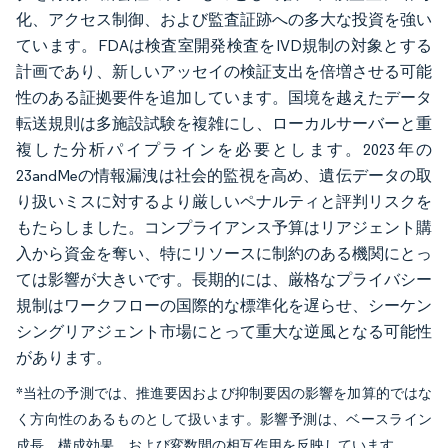
化、アクセス制御、および監査証跡への多大な投資を強い
ています。FDAは検査室開発検査をIVD規制の対象とする
計画であり、新しいアッセイの検証支出を倍増させる可能
性のある証拠要件を追加しています。国境を越えたデータ
転送規則は多施設試験を複雑にし、ローカルサーバーと重
複した分析パイプラインを必要とします。2023年の
23andMeの情報漏洩は社会的監視を高め、遺伝データの取
り扱いミスに対するより厳しいペナルティと評判リスクを
もたらしました。コンプライアンス予算はリアジェント購
入から資金を奪い、特にリソースに制約のある機関にとっ
ては影響が大きいです。長期的には、厳格なプライバシー
規制はワークフローの国際的な標準化を遅らせ、シーケン
シングリアジェント市場にとって重大な逆風となる可能性
があります。
*当社の予測では、推進要因および抑制要因の影響を加算的ではな
く方向性のあるものとして扱います。影響予測は、ベースライン
成長、構成効果、および変数間の相互作用を反映しています。