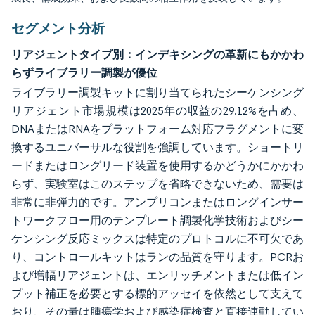
セグメント分析
リアジェントタイプ別：インデキシングの革新にもかかわ
らずライブラリー調製が優位
ライブラリー調製キットに割り当てられたシーケンシング
リアジェント市場規模は2025年の収益の29.12%を占め、
DNAまたはRNAをプラットフォーム対応フラグメントに変
換するユニバーサルな役割を強調しています。ショートリ
ードまたはロングリード装置を使用するかどうかにかかわ
らず、実験室はこのステップを省略できないため、需要は
非常に非弾力的です。アンプリコンまたはロングインサー
トワークフロー用のテンプレート調製化学技術およびシー
ケンシング反応ミックスは特定のプロトコルに不可欠であ
り、コントロールキットはランの品質を守ります。PCRお
よび増幅リアジェントは、エンリッチメントまたは低イン
プット補正を必要とする標的アッセイを依然として支えて
おり、その量は腫瘍学および感染症検査と直接連動してい