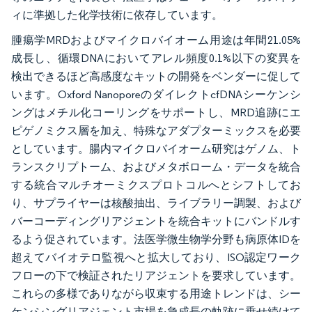
ィに準拠した化学技術に依存しています。
腫瘍学MRDおよびマイクロバイオーム用途は年間21.05%
成長し、循環DNAにおいてアレル頻度0.1%以下の変異を
検出できるほど高感度なキットの開発をベンダーに促して
います。Oxford NanoporeのダイレクトcfDNAシーケンシ
ングはメチル化コーリングをサポートし、MRD追跡にエ
ピゲノミクス層を加え、特殊なアダプターミックスを必要
としています。腸内マイクロバイオーム研究はゲノム、ト
ランスクリプトーム、およびメタボローム・データを統合
する統合マルチオーミクスプロトコルへとシフトしてお
り、サプライヤーは核酸抽出、ライブラリー調製、および
バーコーディングリアジェントを統合キットにバンドルす
るよう促されています。法医学微生物学分野も病原体IDを
超えてバイオテロ監視へと拡大しており、ISO認定ワーク
フローの下で検証されたリアジェントを要求しています。
これらの多様でありながら収束する用途トレンドは、シー
ケンシングリアジェント市場を急成長の軌跡に乗せ続けて