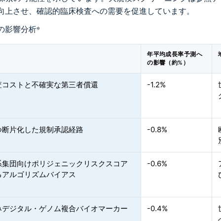
向上させ、確認的臨床検査への需要を促進しています。
の影響分析
*
年平均成長率予測へ
の影響（約%）
査コストと不確実な第三者償還
-1.2%
つ断片化した規制承認経路
-0.8%
系集団向けポリジェニックリスクスコア
-0.6%
るアルゴリズムバイアス
みデジタル・ゲノム複合バイオマーカー
-0.4%