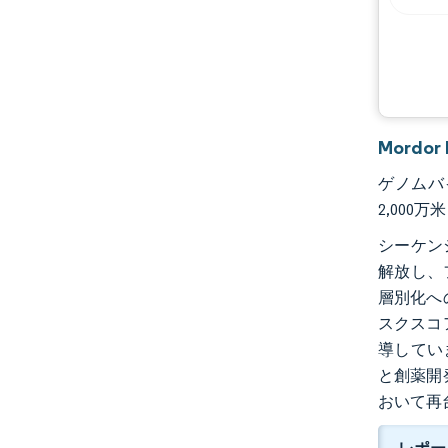
業界の動向
Mordo
ゲノムバイ
2,000
シーケン
解放し、
層別化へ
スクスコ
導してい
と創薬開
おいて再