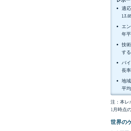
レポー
適応
13
エン
年平
技術
す
バイ
長率
地域
平均
注：本レポ
1月時点
世界の