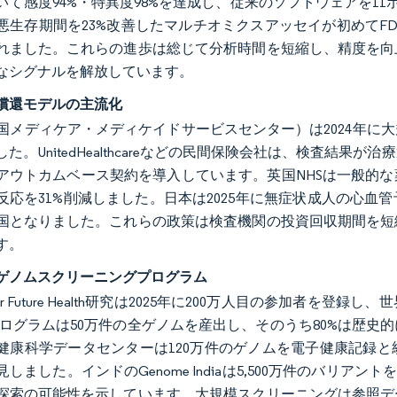
いて感度94%・特異度98%を達成し、従来のソフトウェアを11ポ
悪生存期間を23%改善したマルチオミクスアッセイが初めてF
れました。これらの進歩は総じて分析時間を短縮し、精度を向
なシグナルを解放しています。
償還モデルの主流化
米国メディケア・メディケイドサービスセンター）は2024年
た。UnitedHealthcareなどの民間保険会社は、検査結
アウトカムベース契約を導入しています。英国NHSは一般的
反応を31%削減しました。日本は2025年に無症状成人の心
国となりました。これらの政策は検査機関の投資回収期間を短
す。
ゲノムスクリーニングプログラム
r Future Health研究は2025年に200万人目の参加者
of Usプログラムは50万件の全ゲノムを産出し、そのうち80%
健康科学データセンターは120万件のゲノムを電子健康記録
しました。インドのGenome Indiaは5,500万件のバリ
探索の可能性を示しています。大規模スクリーニングは参照デ