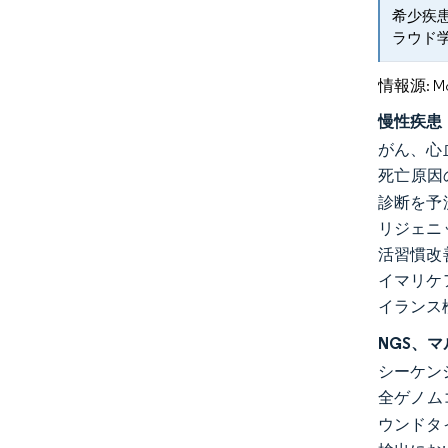
希少疾
ラウド
情報源: Mord
慢性疾患
がん、心
死亡原因
診断を予
リジェニ
活習慣改
イマリケ
イランス
NGS、
シーケンシ
全ゲノム
ウンドタ