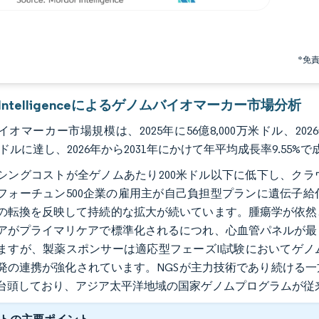
*免
r Intelligenceによるゲノムバイオマーカー市場分析
オマーカー市場規模は、2025年に56億8,000万米ドル、2026
万米ドルに達し、2026年から2031年にかけて年平均成長率9.55
シングコストが全ゲノムあたり200米ドル以下に低下し、ク
フォーチュン500企業の雇用主が自己負担型プランに遺伝子
の転換を反映して持続的な拡大が続いています。腫瘍学が依然
アがプライマリケアで標準化されるにつれ、心血管パネルが最
ますが、製薬スポンサーは適応型フェーズII試験においてゲ
発の連携が強化されています。NGSが主力技術であり続ける一
台頭しており、アジア太平洋地域の国家ゲノムプログラムが従