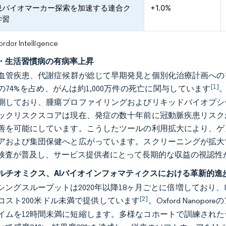
患バイオマーカー探索を加速する連合ク
+1.0%
学習
or Intelligence
・生活習慣病の有病率上昇
血管疾患、代謝症候群が総じて早期発見と個別化治療計画への需
[1]
の74%を占め、がんは約1,000万件の死亡に関与しています
。
測しており、腫瘍プロファイリングおよびリキッドバイオプシ
ックリスクスコアは現在、発症の数十年前に冠動脈疾患リスク
善を可能にしています。こうしたツールの利用拡大により、ゲ
アおよび集団保健へと広がっています。スクリーニングが拡大
検査が普及し、サービス提供者にとって長期的な収益の視認性
マルチオミクス、AIバイオインフォマティクスにおける革新的進
ングスループットは2020年以降18ヶ月ごとに倍増しており、Illumi
[2]
コスト200米ドル未満で提供しています
。Oxford Nan
イムを12時間未満に短縮します。多様なコホートで訓練され