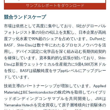
競合ランドスケープ
市場は依然として高度に集中しており、5社がグローバル
フォトレジスト量の5分の4以上を支配し、日本企業が高純
度フッ化水素で90%超のシェアを占めています。DuPontと
BASF、Shin-Etsuは数十年にわたるプロセスノウハウを活
用し、デバイス認定に化学品を深く組み込む長期供給契約
を確保しています。資本集約的な拡張が続いており、Shin-
Etsuは新規ウェットケミカル生産能力に5億4,500万米ドル
を投じ、BASFは硫酸純度をサブpptレベルにアップグレー
ドしています。
技術主導のパートナーシップが増加しています。Applied
MaterialsはBE Semiconductorの株式9%を取得してハイブリ
ッドボンディングコンサマブルを共同開発し、JSRは
Yamanaka Hutechを完全買収して原子層堆積向け前駆体の