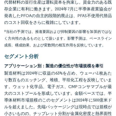
代替材料の並行生産は運転資本を拘束し、資金力のある既
存企業に有利に働きます。2024年7月に半導体産業協会が
発表したPFOAの自主的段階的廃止は、PFAS不使用代替品
のコスト回収をさらに複雑にしています。
*当社の予測では、推進要因および抑制要因の影響を加算的ではな
く方向性のあるものとして扱います。影響予測は、ベースライン
成長、構成効果、および変数間の相互作用を反映しています。
セグメント分析
アプリケーション別：製造の優位性が市場規模を牽引
製造材料は2024年に収益の63%を占め、ウェーハ1枚あた
り数百ものエッチング、堆積、平坦化工程を反映していま
す。ウェット化学品、電子ガス、CMPコンサマブルが最
大のコストプールを形成しています。金額ベースでは、半
導体材料市場規模のこのセグメントは2024年に500億米ド
ルを超えました。先端パッケージングは現時点では規模が
小さいものの、チップレット分割が金属化密度と熱界面性