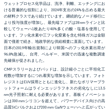
ウェットプロセス化学品は、洗浄、剥離、エッチングにお
ける普遍的な役割により、2024年支出の24%を占める最大
の材料クラスであり続けています。継続的なノード移行に
より投与強度が増加し、最先端ファブは28 nmラインと比
較してウェーハ1枚あたり40%多くの酸・塩基を使用して
います。フッ化水素や三フッ化窒素を含む特殊ガスは金額
面で僅差で続き、地政学的な供給精査に直面しています。
日本の2019年輸出規制により韓国へのフッ化水素出荷が
96.8%急減し、台湾、ベルギー、米国での迅速な複数調達
先確保が促されました。
CMPスラリーおよびパッドは、設計縮小ごとに平坦化工
程数が増加するにつれ着実な増加を示しています。フォト
レジストはEUV採用とともに進化し、新たなポリマープラ
ットフォームはラインエッジラフネスの劣化なしに13.5
nm光子照射に耐える必要があります。基板イノベーショ
ンは300 mmシリコンを超えて、パワーデバイス向けの高
品質SiCバルクおよび200 mm GaNウェーハへと広がってい