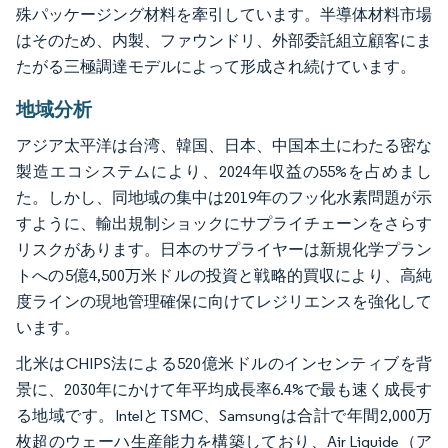
殊パッケージング材料を牽引しています。半導体材料市場
はそのため、内製、ファウンドリ、外部委託組立顧客にま
たがる三極調達モデルによって形成され続けています。
地域分析
アジア太平洋は台湾、韓国、日本、中国本土にわたる密な
製造エコシステムにより、2024年収益の55%を占めまし
た。しかし、同地域の集中は2019年のフッ化水素問題が示
すように、輸出規制ショックにサプライチェーンをさらす
リスクがあります。日本のサプライヤーは新規化学プラン
トへの5億4,500万米ドルの投資と戦略的買収により、高純
度ラインの現地管理確保に向けてレジリエンスを強化して
います。
北米はCHIPS法による520億米ドルのインセンティブを背
景に、2030年にかけて年平均成長率6.4%で最も速く成長す
る地域です。IntelとTSMC、Samsungは合計で年間2,000万
枚超のウェーハ生産能力を構築しており、Air Liquide（ア