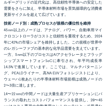
ルギーグリッドの近代化は、高信頼性半導体への安定した
需要をさらに加え、半導体材料市場を景気循環的な消費者
更新サイクルを超えて広げています。
技術ノード別：成熟プロセスが規模の優位性を維持
45 nm以上のノードは、アナログ、パワー、自動車用マイ
クロコントローラがコストと信頼性を重視するため、2024
年に42%の市場シェアを維持しました。この規模が世界中
のレガシーファブの基本的な化学品需要を支えています。
一方、5 nm以下のプロセスはAIアクセラレータとフラッグ
シップスマートフォンSoCに牽引され、年平均成長率
14.5%で進展しています。ここでは、マルチパターニン
グ、PEALDライナー、高NA EUVフォトレジストにより、
ウェーハ1枚あたりの半導体材料市場規模は成熟ノードの
2〜3倍に達します。
14〜22 nmの中間ノードは大量生産アプリケーションにバ
ランスの取れたコストパフォーマンスを提供し、28〜45