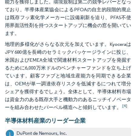
能力を獲得しました。環境規制は第二の競争レバーとなっ
ており、半導体産業協会によるPFOAの自主的段階的廃止
は既存フッ素化学メーカーに設備刷新を迫り、PFAS不使
用界面活性剤を持つスタートアップに機会の窓を開いてい
ます。
地理的多様化がさらなる次元を加えています。Kyoceraは
JPY 680億を長崎のセラミックパッケージラインに投じ、
米国およびEMEA全域で関連材料スタートアップを発掘す
るために6,000万米ドルのベンチャーファンドを立ち上げ
ています。顧客ファブと地域生産能力を同期できる企業
は、OEMが単一調達依存リスクを低減するにつれて増分
シェアを獲得するでしょう。全体として、半導体材料市場
は資金力のある既存大手と機動力のあるニッチイノベータ
[4]
ーを組み合わせたバーベル構造へと傾斜しています。
半導体材料産業のリーダー企業
DuPont de Nemours, Inc.