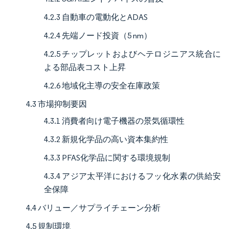
4.2.3 自動車の電動化とADAS
4.2.4 先端ノード投資（5 nm）
4.2.5 チップレットおよびヘテロジニアス統合に
よる部品表コスト上昇
4.2.6 地域化主導の安全在庫政策
4.3 市場抑制要因
4.3.1 消費者向け電子機器の景気循環性
4.3.2 新規化学品の高い資本集約性
4.3.3 PFAS化学品に関する環境規制
4.3.4 アジア太平洋におけるフッ化水素の供給安
全保障
4.4 バリュー／サプライチェーン分析
4.5 規制環境