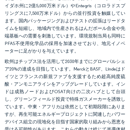
イダホ州に2億5,000万米ドル）やEntegris（コロラドスプ
リングスに7,500万米ドル）からの並行投資を触媒してい
ます。国内パッケージングおよびテストの拡張はリードタ
イムを短縮し、地域内で生産されるはんだボール合金や先
端基板への需要を刺激しています。環境規制当局も同時に
PFAS不使用化学品の採用を加速させており、地元イノベ
ーターに足がかりを与えています。
欧州はチップス法を活用して2030年までにグローバルシェ
ア20%の達成を目指しています。MerckとBASF、Lindeはド
イツとフランスの新規ファブを支援するため超高純度硫
酸・アンモニアラインをアップグレードしています。イン
ドは成熟ノードおよびOSAT向けの二次ハブとして台頭
し、グリーンフィールド投資で特殊ガスメーカーを誘致し
ています。中東・アフリカは依然として初期段階にありま
すが、再生可能エネルギープロジェクトに関連したパワー
デバイス組立の現地化を目指す国家的取り組みから恩恵を
受ける可能性があります。これらの動きは総じて半導体材