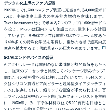
デジタル化主導のファブ拡張
2027年までに300 mmファブ装置に充当される4,000億米ド
ルは、半導体史上最大の生産能力増強を意味します。
Texas Instrumentsだけで米国内7つのファブに600億米ドル
を投じ、Micronは国内メモリ施設に2,000億米ドルを計画
しています。各先端ファブは前世代比でウェーハ1枚あた
り40%多くの特殊化学品を消費し、複数の地域で超高純度
[2]
生産を拡大するよう供給業者への圧力を強めています。
5G/AIエンドデバイスの普及
AIアクセラレータは前例のない帯域幅と熱的負荷をもたら
し、従来のプロセッサと比較してパッケージ済みチップ1
個あたりの材料費を3倍に押し上げています。HBMスタッ
クはシリコン貫通ビア銅ピラーと超薄型ダイアタッチフィ
ルムに依存しており、銀リッチな配合が求められます。富
士フイルムはAI中心ノード向けEUVフォトレジストを主軸
に、2030年までに半導体材料収益で5,000億円を目標とし
ています。自動車分野では、LG ChemのSiCパワーモジュ