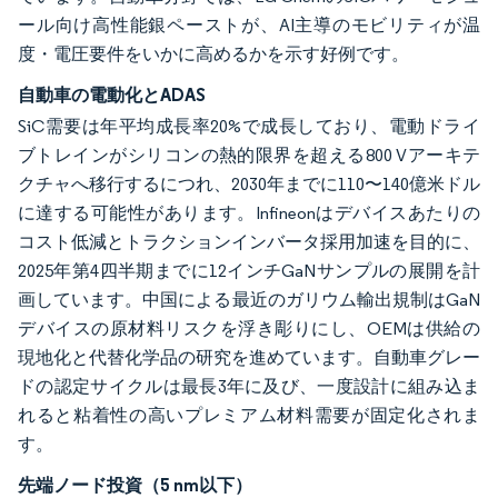
ール向け高性能銀ペーストが、AI主導のモビリティが温
度・電圧要件をいかに高めるかを示す好例です。
自動車の電動化とADAS
SiC需要は年平均成長率20%で成長しており、電動ドライ
ブトレインがシリコンの熱的限界を超える800 Vアーキテ
クチャへ移行するにつれ、2030年までに110〜140億米ドル
に達する可能性があります。Infineonはデバイスあたりの
コスト低減とトラクションインバータ採用加速を目的に、
2025年第4四半期までに12インチGaNサンプルの展開を計
画しています。中国による最近のガリウム輸出規制はGaN
デバイスの原材料リスクを浮き彫りにし、OEMは供給の
現地化と代替化学品の研究を進めています。自動車グレー
ドの認定サイクルは最長3年に及び、一度設計に組み込ま
れると粘着性の高いプレミアム材料需要が固定化されま
す。
先端ノード投資（5 nm以下）