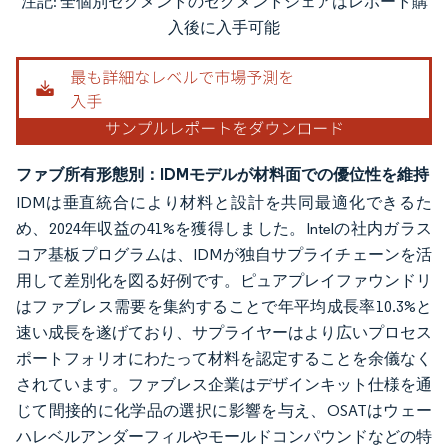
注記: 全個別セグメントのセグメントシェアはレポート購
画像 © Mordor Intelligence。再利用にはCC BY 4.0の表示が必要です。
入後に入手可能
ファブ所有形態別：IDMモデルが材料面での優位性を維持
IDMは垂直統合により材料と設計を共同最適化できるた
め、2024年収益の41%を獲得しました。Intelの社内ガラス
コア基板プログラムは、IDMが独自サプライチェーンを活
用して差別化を図る好例です。ピュアプレイファウンドリ
はファブレス需要を集約することで年平均成長率10.3%と
速い成長を遂げており、サプライヤーはより広いプロセス
ポートフォリオにわたって材料を認定することを余儀なく
されています。ファブレス企業はデザインキット仕様を通
じて間接的に化学品の選択に影響を与え、OSATはウェー
ハレベルアンダーフィルやモールドコンパウンドなどの特