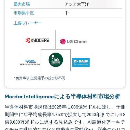
最大市場
アジア太平洋
市場集中度
中
画像 © Mordor Intelligence。再利用にはCC BY 4.0の表示が必要です。
主要プレーヤー
*免責事項:主要選手の並び順不同
Mordor Intelligenceによる半導体材料市場分析
半導体材料市場規模は2025年に808億米ドルに達し、予測
期間中に年平均成長率4.75%で拡大して2030年までに1,018
億9,000万米ドルに達する見込みです。AI最適化アーキテ
クチャの継続的な進化と自動車の電動化が、従来のシリコ