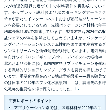
ンが物理的限界に近づく中で材料要件を再形成していま
す。チップレット設計および3Dスタッキングアーキテク
チャが新たなインターコネクトおよび熱管理ソリューショ
ンを必要としているため、先端パッケージング材料は年平
均成長率11.8%で加速しています。製造材料は2024年の収
益シェアの63%を依然として占めていますが、パッケージ
ングイノベーションがシステム性能をますます左右するダ
ウンストリームへと価値創造が移行しています。電気自動
車向けワイドバンドギャップパワーデバイスへの転換や、
北米および欧州における国内材料サプライチェーンを奨励
する戦略的リショアリングプログラムも需要を押し上げて
います。重要化学品をめぐる地政学的緊張——最も顕著な
のは日本の2019年のフッ化水素規制——は、調達先の多様
[1]
化戦略の重要性を浮き彫りにしました。
主要レポートのポイント
アプリケーション別では、製造材料が2024年の半