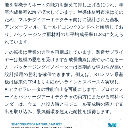
能を有機ラミネートの能力を超えて押し上げるにつれ、年
平均成長率9.2%で拡大しています。半導体材料市場はその
ため、マルチダイアーキテクチャ向けに設計された基板、
アンダーフィル、モールドコンパウンドへと傾斜してお
り、パッケージング原材料の年平均成長率11.8%に支えら
れています。
この転換は産業の力学も再構成しています。製造サプライ
ヤーは規模の恩恵を受けますが成長曲線は緩やかになる一
方、パッケージングイノベーターは長期的な弾力性が高い
設計採用の勝利を確保できます。例えば、BTレジン系基
板は従来のFR-4よりも細かいラインとスペースを実現し、
AIアクセラレータの性能向上を可能にします。プロセスノ
ードとパッケージアーキテクチャの両方にまたがる材料ベ
ンダーは、ウェーハ投入時とモジュール完成時の両方で支
出を取り込み、景気循環を超えた耐性を獲得します。