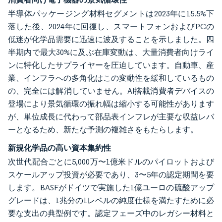
半導体パッケージング材料セグメントは2023年に15.5%下
落した後、2024年に回復し、スマートフォンおよびPCの
低迷が化学品需要に迅速に波及することを示しました。四
半期内で最大30%に及ぶ在庫変動は、大量消費者向けライ
ンに特化したサプライヤーを圧迫しています。自動車、産
業、インフラへの多角化はこの変動性を緩和しているもの
の、完全には解消していません。AI搭載消費者デバイスの
登場により景気循環の振れ幅は縮小する可能性があります
が、単位成長に代わって部品表インフレが主要な収益レバ
ーとなるため、新たな予測の複雑さをもたらします。
新規化学品の高い資本集約性
次世代配合ごとに5,000万〜1億米ドルのパイロットおよび
スケールアップ投資が必要であり、3〜5年の認定期間を要
します。BASFがドイツで実施した1億ユーロの硫酸アップ
グレードは、1兆分の1レベルの純度仕様を満たすために必
要な支出の典型例です。認定フェーズ中のレガシー材料と