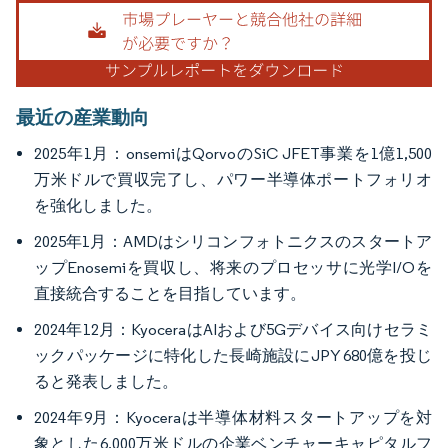
画像 © Mordor Intelligence。再利用にはCC BY 4.0の表示が必要です。
最近の産業動向
2025年1月：onsemiはQorvoのSiC JFET事業を1億1,500
万米ドルで買収完了し、パワー半導体ポートフォリオ
を強化しました。
2025年1月：AMDはシリコンフォトニクスのスタートア
ップEnosemiを買収し、将来のプロセッサに光学I/Oを
直接統合することを目指しています。
2024年12月：KyoceraはAIおよび5Gデバイス向けセラミ
ックパッケージに特化した長崎施設にJPY 680億を投じ
ると発表しました。
2024年9月：Kyoceraは半導体材料スタートアップを対
象とした6,000万米ドルの企業ベンチャーキャピタルフ