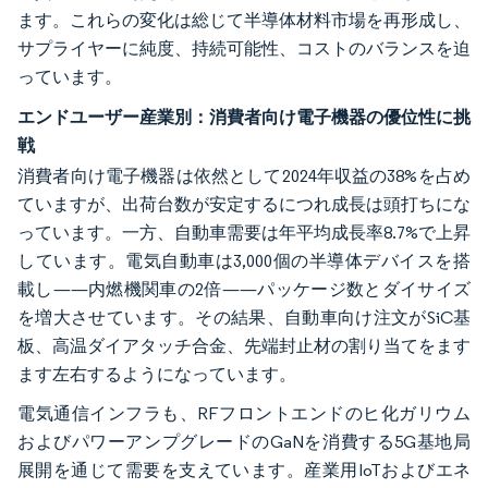
ます。これらの変化は総じて半導体材料市場を再形成し、
サプライヤーに純度、持続可能性、コストのバランスを迫
っています。
エンドユーザー産業別：消費者向け電子機器の優位性に挑
戦
消費者向け電子機器は依然として2024年収益の38%を占め
ていますが、出荷台数が安定するにつれ成長は頭打ちにな
っています。一方、自動車需要は年平均成長率8.7%で上昇
しています。電気自動車は3,000個の半導体デバイスを搭
載し——内燃機関車の2倍——パッケージ数とダイサイズ
を増大させています。その結果、自動車向け注文がSiC基
板、高温ダイアタッチ合金、先端封止材の割り当てをます
ます左右するようになっています。
電気通信インフラも、RFフロントエンドのヒ化ガリウム
およびパワーアンプグレードのGaNを消費する5G基地局
展開を通じて需要を支えています。産業用IoTおよびエネ