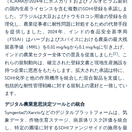
（ICAMAが2024年にボスカリドおよびフルオピラム製剤
の国内生産ライセンスを含む複数のSDHI登録を承認しま
した。ブラジルは大豆およびトウモロコシ用途の登録を合
理化し、農業従事者に耐性問題に対処するための代替手段
を提供しました。2024年、インドの食品安全基準局
（FSSAI）はハーブおよびスパイスにおける農薬の最大残
留基準値（MRL）を0.01 mg/kgから0.1 mg/kgに引き上げ、
[2]
インドの農業セクター全体での普及を促進しました
。こ
れらの規制動向は、確立された登録文書と現地生産施設を
持つ企業に恩恵をもたらします。拡大された承認は特に、
SDHI化学と他の作用機序を統合した混合製品を支援し、
包括的な耐性管理戦略に対する規制上の選好と一致してい
ます。
デジタル農業意思決定ツールとの統合
SyngentaのXarvioなどのデジタルプラットフォームは、気
象データ、作物生育ステージ、病原体リスク評価を統合
し、特定の圃場に対するSDHIファンジサイドの施用を最