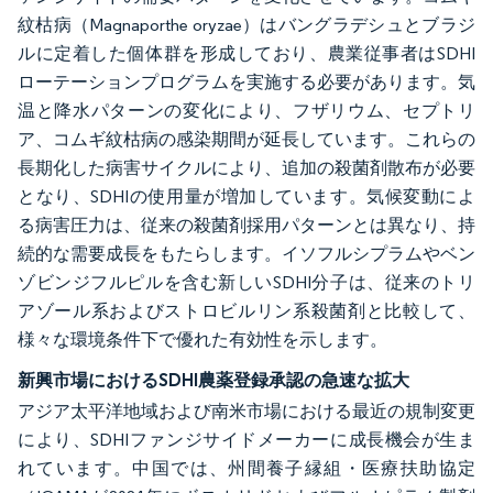
紋枯病（Magnaporthe oryzae）はバングラデシュとブラジ
ルに定着した個体群を形成しており、農業従事者はSDHI
ローテーションプログラムを実施する必要があります。気
温と降水パターンの変化により、フザリウム、セプトリ
ア、コムギ紋枯病の感染期間が延長しています。これらの
長期化した病害サイクルにより、追加の殺菌剤散布が必要
となり、SDHIの使用量が増加しています。気候変動によ
る病害圧力は、従来の殺菌剤採用パターンとは異なり、持
続的な需要成長をもたらします。イソフルシプラムやベン
ゾビンジフルピルを含む新しいSDHI分子は、従来のトリ
アゾール系およびストロビルリン系殺菌剤と比較して、
様々な環境条件下で優れた有効性を示します。
新興市場におけるSDHI農薬登録承認の急速な拡大
アジア太平洋地域および南米市場における最近の規制変更
により、SDHIファンジサイドメーカーに成長機会が生ま
れています。中国では、州間養子縁組・医療扶助協定