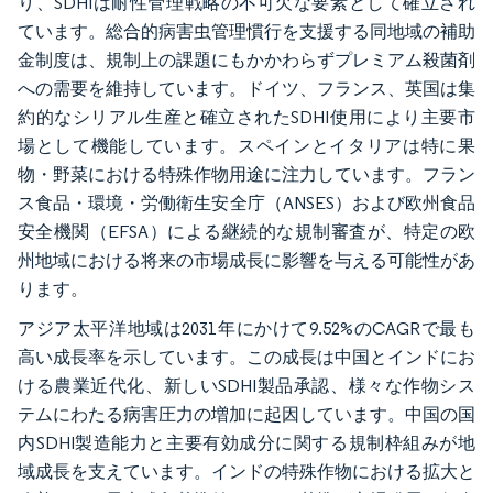
り、SDHIは耐性管理戦略の不可欠な要素として確立され
ています。総合的病害虫管理慣行を支援する同地域の補助
金制度は、規制上の課題にもかかわらずプレミアム殺菌剤
への需要を維持しています。ドイツ、フランス、英国は集
約的なシリアル生産と確立されたSDHI使用により主要市
場として機能しています。スペインとイタリアは特に果
物・野菜における特殊作物用途に注力しています。フラン
ス食品・環境・労働衛生安全庁（ANSES）および欧州食品
安全機関（EFSA）による継続的な規制審査が、特定の欧
州地域における将来の市場成長に影響を与える可能性があ
ります。
アジア太平洋地域は2031年にかけて9.52%のCAGRで最も
高い成長率を示しています。この成長は中国とインドにお
ける農業近代化、新しいSDHI製品承認、様々な作物シス
テムにわたる病害圧力の増加に起因しています。中国の国
内SDHI製造能力と主要有効成分に関する規制枠組みが地
域成長を支えています。インドの特殊作物における拡大と