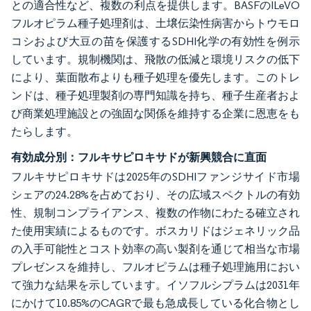
との適合性など、複数の利点を提供します。BASFのILeVO
フルオピラム種子処理剤は、土壌伝染性病害からトウモロ
コシおよび大豆の苗を保護するSDHI化学の有効性を例示
しています。規制機関は、飛散の低減と環境リスクの低下
により、葉面散布よりも種子処理を優先します。このトレ
ンドは、種子処理製剤の専門知識を持ち、種子生産者およ
び商業処理施設との強固な関係を維持する企業に恩恵をも
たらします。
有効成分別：フルキサピロキサドが新興競合に直面
フルキサピロキサドは2025年のSDHIファンジサイド市場
シェアの24.28%を占めており、その広域スペクトルの有効
性、規制コンプライアンス、複数の作物にわたる確立され
た使用実績によるものです。ボスカリドはジェネリック品
の入手可能性とコスト効率の高い製剤を通じて相当な市場
プレゼンスを維持し、フルオピラムは種子処理施用におい
て強力な結果を示しています。イソフルシプラムは2031年
にかけて10.85%のCAGRで最も急成長している化合物とし