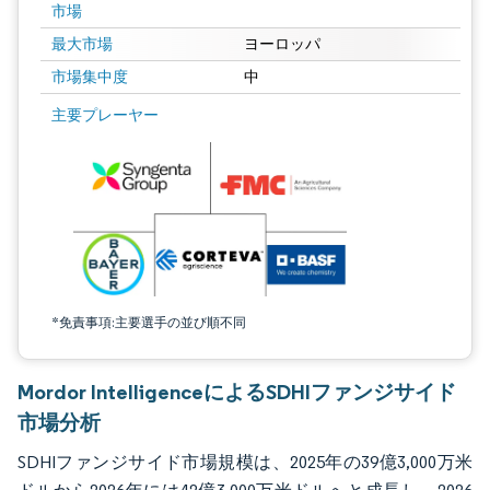
市場
最大市場
ヨーロッパ
市場集中度
中
画像 © Mordor Intelligence。再利用にはCC BY 4.0の表示が必要です。
主要プレーヤー
*免責事項:主要選手の並び順不同
Mordor IntelligenceによるSDHIファンジサイド
市場分析
SDHIファンジサイド市場規模は、2025年の39億3,000万米