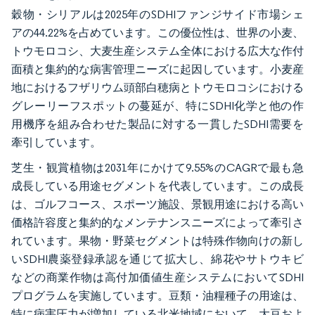
穀物・シリアルは2025年のSDHIファンジサイド市場シェ
アの44.22%を占めています。この優位性は、世界の小麦、
トウモロコシ、大麦生産システム全体における広大な作付
面積と集約的な病害管理ニーズに起因しています。小麦産
地におけるフザリウム頭部白穂病とトウモロコシにおける
グレーリーフスポットの蔓延が、特にSDHI化学と他の作
用機序を組み合わせた製品に対する一貫したSDHI需要を
牽引しています。
芝生・観賞植物は2031年にかけて9.55%のCAGRで最も急
成長している用途セグメントを代表しています。この成長
は、ゴルフコース、スポーツ施設、景観用途における高い
価格許容度と集約的なメンテナンスニーズによって牽引さ
れています。果物・野菜セグメントは特殊作物向けの新し
いSDHI農薬登録承認を通じて拡大し、綿花やサトウキビ
などの商業作物は高付加価値生産システムにおいてSDHI
プログラムを実施しています。豆類・油糧種子の用途は、
特に病害圧力が増加している北米地域において、大豆およ