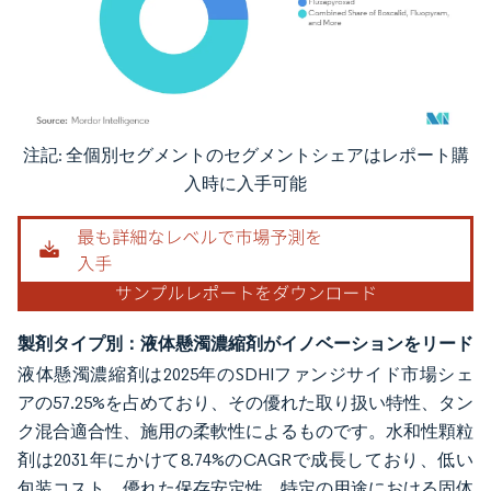
注記: 全個別セグメントのセグメントシェアはレポート購
画像 © Mordor Intelligence。再利用にはCC BY 4.0の表示が必要です。
入時に入手可能
製剤タイプ別：液体懸濁濃縮剤がイノベーションをリード
液体懸濁濃縮剤は2025年のSDHIファンジサイド市場シェ
アの57.25%を占めており、その優れた取り扱い特性、タン
ク混合適合性、施用の柔軟性によるものです。水和性顆粒
剤は2031年にかけて8.74%のCAGRで成長しており、低い
包装コスト、優れた保存安定性、特定の用途における固体