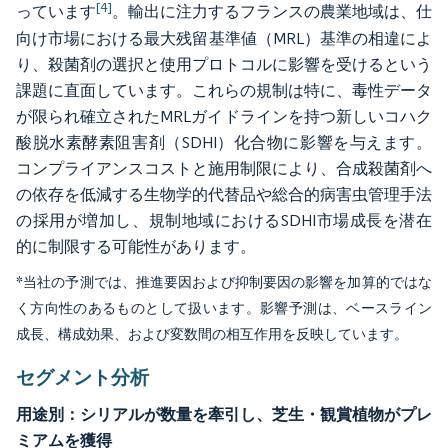
[4]
っています
。輸出に注力するフランスの農業地域は、仕
向け市場における最大残留基準値（MRL）基準の相違によ
り、殺菌剤の選択と使用プロトコルに影響を受けるという
課題に直面しています。これらの規制は特に、毒性データ
が限られ確立されたMRLガイドラインを持つ新しいコハク
酸脱水素酵素阻害剤（SDHI）化合物に影響を与えます。
コンプライアンスコストと施用制限により、合成殺菌剤へ
の依存を低減する生物学的代替品や総合的病害虫管理手法
の採用が増加し、規制地域におけるSDHI市場成長を潜在
的に制限する可能性があります。
*当社の予測では、推進要因および抑制要因の影響を加算的ではな
く方向性のあるものとして扱います。影響予測は、ベースライン
成長、構成効果、および変数間の相互作用を反映しています。
セグメント分析
用途別：シリアルが数量を牽引し、芝生・観賞植物がプレ
ミアムを獲得