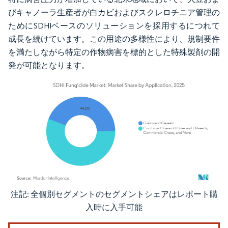
びキャノーラ生産者が白カビおよびスクレロチニア管理の
ためにSDHIベースのソリューションを採用するにつれて
成長を続けています。この用途の多様性により、規制要件
を満たしながら特定の作物病害を標的とした特殊製剤の開
発が可能となります。
注記: 全個別セグメントのセグメントシェアはレポート購
画像 © Mordor Intelligence。再利用にはCC BY 4.0の表示が必要です。
入時に入手可能