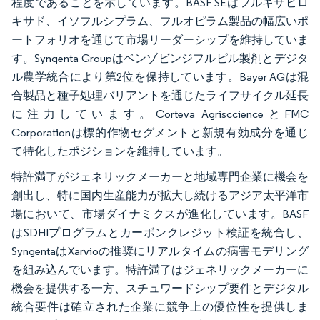
程度であることを示しています。BASF SEはフルキサピロ
キサド、イソフルシプラム、フルオピラム製品の幅広いポ
ートフォリオを通じて市場リーダーシップを維持していま
す。Syngenta Groupはベンゾビンジフルピル製剤とデジタ
ル農学統合により第2位を保持しています。Bayer AGは混
合製品と種子処理バリアントを通じたライフサイクル延長
に注力しています。Corteva AgrisccienceとFMC
Corporationは標的作物セグメントと新規有効成分を通じ
て特化したポジションを維持しています。
特許満了がジェネリックメーカーと地域専門企業に機会を
創出し、特に国内生産能力が拡大し続けるアジア太平洋市
場において、市場ダイナミクスが進化しています。BASF
はSDHIプログラムとカーボンクレジット検証を統合し、
SyngentaはXarvioの推奨にリアルタイムの病害モデリング
を組み込んでいます。特許満了はジェネリックメーカーに
機会を提供する一方、スチュワードシップ要件とデジタル
統合要件は確立された企業に競争上の優位性を提供しま