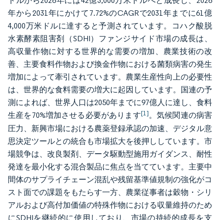
ドルから2026年には42億3,000万米ドルへと成長し、2026
年から2031年にかけて7.72%のCAGRで2031年までに61億
4,000万米ドルに達すると予測されています。コハク酸脱
水素酵素阻害剤（SDHI）ファンジサイド市場の成長は、
高収量作物に対する世界的な需要の増加、農業技術の改
善、主要食料作物および換金作物における菌類病害の発生
増加によって牽引されています。農業生産性向上の必要性
は、世界的な食料需要の増大に起因しています。国連の予
測によれば、世界人口は2050年までに97億人に達し、食料
[1]
生産を70%増加させる必要があります
。気候関連の病害
圧力、新興市場における農薬登録承認の加速、デジタル意
思決定ツールとの統合も市場拡大を後押ししています。市
場競争は、改良製剤、データ駆動型施用ガイダンス、耐性
発達を最小化する混合製品に焦点を当てています。主要中
間体のサプライチェーン混乱や残留基準値規制の強化がコ
スト面での課題をもたらす一方、農業従事者は穀物・シリ
アルおよび高付加価値の特殊作物における収量維持のため
にSDHIを継続的に使用しており、市場の持続的成長を支