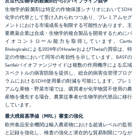
次世代生物学的殺菌剤からのパイプライン競争
生物学的殺菌剤は特定の作物保護シナリオにおいてSDHI
化学の代替として受け入れられつつあり、プレミアムセグ
メントにおける市場成長を制限する可能性があります。主
要農薬企業は合成・生物学的複合製品を開発するためにバ
イオコントロール能力を取得しています。Certis
Biologicalsによる2024年のHowlerおよびTheiaの買収は、特
定の作物において同等の有効性を示しています。BASFの
Serifelバイオファンジサイドは複数の作用機序による広域
スペクトルの病害防除を提供し、総合的病害虫管理プログ
ラムにおけるSDHI使用量の削減を可能にします。プレミ
アムな果物・野菜市場では、購買者が化学物質不使用の農
産物を優先する場合、農業従事者が生物学的代替品に移行
しています。
最大残留基準値（MRL）審査の強化
欧州食品安全機関は輸入農産物における超過レベルの監視
と記録を強化し、検査の強化と潜在的な貿易制限につなが