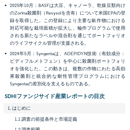
2025年10月：BASFは大豆、キャノーラ、乾燥豆類向け
のZorina殺菌剤（Revysolを含有）について米国EPAの登
録を取得した。この登録により主要な畝作物における
対応可能な栽培面積が拡大し、輪作プログラムで使用
される新たなラベルや混合剤を通じてポートフォリオ
のライフサイクル管理が支援される。
2024年5月：Syngentaは、ADEPIDYN技術（有効成分：
ピディフルメトフェン）を中心に殺菌剤ポートフォリ
オを強化した。この動きは、複数の作物にわたる高効
果殺菌剤と統合的な耐性管理プログラムにおける
Syngentaの差別化を支えるものである。
SDHIファンジサイド産業レポートの目次
1. はじめに
1.1 調査の前提条件と市場定義
1.2 調査範囲