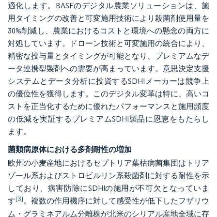
適化します。BASFのデジタル農業ソリューションは、施
用タイミングの改善と可変施用技術により殺菌剤使用量を
30%削減し、農業におけるコストと環境への懸念の両方に
対処しています。ドローン技術と可変施用の統合により、
精密な投与量とタイミングが可能となり、プレミアムなデ
ータ連携型製剤への需要が高まっています。意思決定支援
システムとデータ分析に投資するSDHIメーカーは競争上
の優位性を獲得します。このデジタル変革は特に、高いコ
ストを正当化するために優れたパフォーマンスと施用頻度
の低減を実証するプレミアムSDHI製品に恩恵をもたらし
ます。
菌類病原体における多剤耐性の増加
欧州の小麦産地におけるセプトリア葉枯病菌集団はトリア
ゾール系およびストロビルリン系殺菌剤に対する耐性を示
しており、病害防除にSDHIの施用が不可欠となっていま
[3]
す
。複数の作用機序に対して感受性が低下したフザリウ
ム・グラミネアルム分離株が北米のシリアル産地全域に存