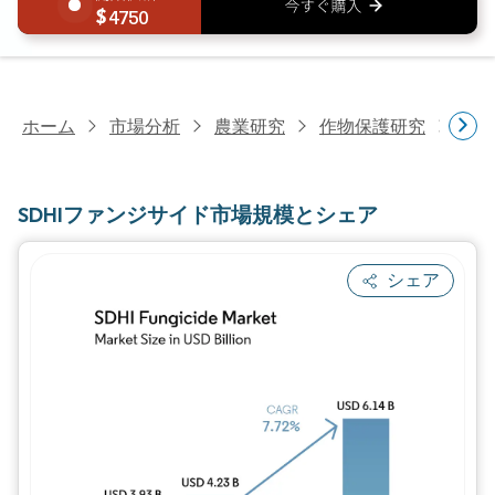
4750
ホーム
市場分析
農業研究
作物保護研究
SD
SDHIファンジサイド市場規模とシェア
シェア