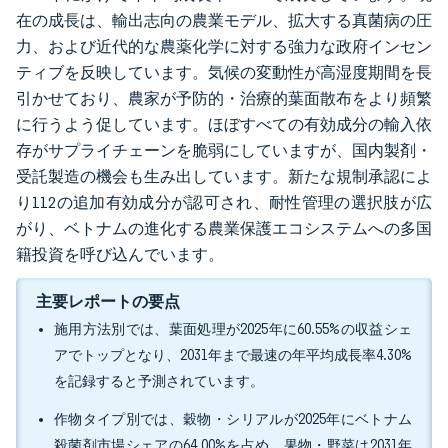
在の成長は、輸出志向の農業モデル、拡大する真菌病の圧
力、および近代的な農薬化学に対する強力な政府インセン
ティブを反映しています。気候の変動性が高湿度期間を長
引かせており、農家が予防的・治療的葉面散布をより頻繁
に行うよう促しています。ほぼすべての有効成分の輸入依
存がサプライチェーンを脆弱にしていますが、国内製剤・
受託製造の機会も生み出しています。新たな規制承認によ
り112の追加有効成分が認可され、耐性管理の選択肢が広
がり、ベトナムの進化する農業保護エコシステムへの多国
籍投資を呼び込んでいます。
主要レポートの要点
施用方法別では、葉面処理が2025年に60.55%の収益シェ
アでトップとなり、2031年まで最速の年平均成長率4.30%
を記録すると予測されています。
作物タイプ別では、穀物・シリアルが2025年にベトナム
殺菌剤市場シェアの64.00%を占め、果物・野菜は2031年