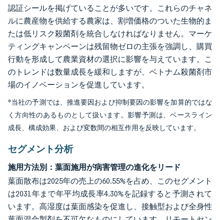
認証シールを掲げていることが多いです。これらのチャネ
ルに農産物を供給する農家は、割増価格のついた生物的ま
たは低リスク殺菌剤を統合しなければなりません。マーケ
ティングキャンペーンは残留物ゼロの主張を強調し、購買
行動を形成して農業資材の選択に影響を与えています。こ
のトレンドは数量成長を緩和しますが、ベトナム殺菌剤市
場のイノベーションを促進しています。
*当社の予測では、推進要因および抑制要因の影響を加算的ではな
く方向性のあるものとして扱います。影響予測は、ベースライン
成長、構成効果、および変数間の相互作用を反映しています。
セグメント分析
施用方法別：葉面施用が病害管理の進化をリード
葉面散布は2025年の売上の60.55%を占め、このセグメント
は2031年まで年平均成長率4.30%を記録すると予測されて
います。高湿度は葉面感染を促進し、接触型および全身性
葉面混合製剤を不可欠なものにしています。リモートセン