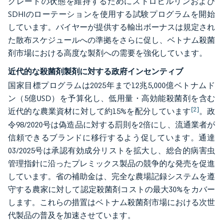
グレードの状態を維持するためにストロビルリンおよび
SDHIのローテーションを使用する試験プログラムを開始
しています。バイヤーが提供する輸出ボーナスは規定され
た散布スケジュールへの準拠をさらに促し、ベトナム殺菌
剤市場における高度な製剤への需要を強化しています。
近代的な殺菌剤製剤に対する政府インセンティブ
国家目標プログラムは2025年まで12兆5,000億ベトナムド
ン（5億USD）を予算化し、低用量・高効能殺菌剤を含む
[2]
近代的な農業資材に対して約15%を配分しています
。政
令98/2020号は偽造品に対する罰則を2倍にし、流通業者が
信頼できるブランドに移行するよう促しています。通達
03/2025号は承認有効成分リストを拡大し、総合的病害虫
管理指針に沿ったプレミックス製品の競争的な発売を促進
しています。省の補助金は、完全な農場記録システムを遵
守する農家に対して認定殺菌剤コストの最大30%をカバー
します。これらの措置はベトナム殺菌剤市場における次世
代製品の普及を加速させています。