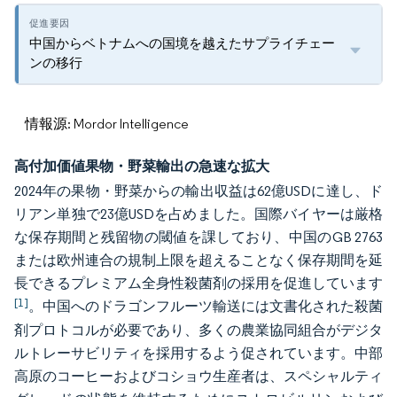
中国からベトナムへの国境を越えたサプライチェー
ンの移行
情報源: Mordor Intelligence
高付加価値果物・野菜輸出の急速な拡大
2024年の果物・野菜からの輸出収益は62億USDに達し、ド
リアン単独で23億USDを占めました。国際バイヤーは厳格
な保存期間と残留物の閾値を課しており、中国のGB 2763
または欧州連合の規制上限を超えることなく保存期間を延
長できるプレミアム全身性殺菌剤の採用を促進しています
[1]
。中国へのドラゴンフルーツ輸送には文書化された殺菌
剤プロトコルが必要であり、多くの農業協同組合がデジタ
ルトレーサビリティを採用するよう促されています。中部
高原のコーヒーおよびコショウ生産者は、スペシャルティ