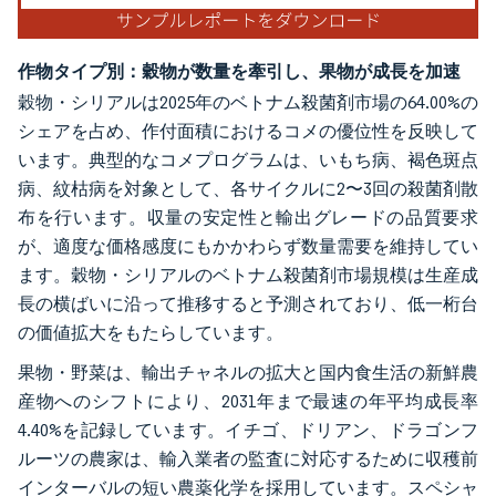
作物タイプ別：穀物が数量を牽引し、果物が成長を加速
穀物・シリアルは2025年のベトナム殺菌剤市場の64.00%の
シェアを占め、作付面積におけるコメの優位性を反映して
います。典型的なコメプログラムは、いもち病、褐色斑点
病、紋枯病を対象として、各サイクルに2〜3回の殺菌剤散
布を行います。収量の安定性と輸出グレードの品質要求
が、適度な価格感度にもかかわらず数量需要を維持してい
ます。穀物・シリアルのベトナム殺菌剤市場規模は生産成
長の横ばいに沿って推移すると予測されており、低一桁台
の価値拡大をもたらしています。
果物・野菜は、輸出チャネルの拡大と国内食生活の新鮮農
産物へのシフトにより、2031年まで最速の年平均成長率
4.40%を記録しています。イチゴ、ドリアン、ドラゴンフ
ルーツの農家は、輸入業者の監査に対応するために収穫前
インターバルの短い農薬化学を採用しています。スペシャ