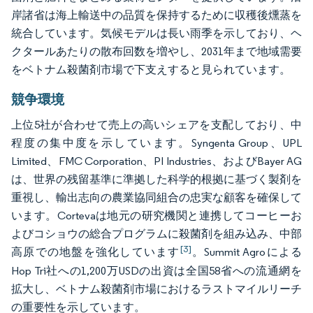
岸諸省は海上輸送中の品質を保持するために収穫後燻蒸を
統合しています。気候モデルは長い雨季を示しており、ヘ
クタールあたりの散布回数を増やし、2031年まで地域需要
をベトナム殺菌剤市場で下支えすると見られています。
競争環境
上位5社が合わせて売上の高いシェアを支配しており、中
程度の集中度を示しています。Syngenta Group、UPL
Limited、FMC Corporation、PI Industries、およびBayer AG
は、世界の残留基準に準拠した科学的根拠に基づく製剤を
重視し、輸出志向の農業協同組合の忠実な顧客を確保して
います。Cortevaは地元の研究機関と連携してコーヒーお
よびコショウの総合プログラムに殺菌剤を組み込み、中部
[3]
高原での地盤を強化しています
。Summit Agroによる
Hop Tri社への1,200万USDの出資は全国58省への流通網を
拡大し、ベトナム殺菌剤市場におけるラストマイルリーチ
の重要性を示しています。