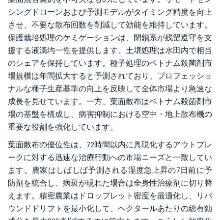
シングドローンおよび予測モデルがタイミング精度を向上
させ、不要な散布回数を削減して効能を維持しています。
保護栽培処理のケミゲーションは、閉鎖系が残留遵守を支
援する液滴均一性を提供します。土壌処理は水田内で相当
のシェアを保持しています。種子処理のベトナム殺菌剤市
場規模は年間拡大すると予測されており、プロフェッショ
ナルな種子生産基準の向上を反映して全体市場より急速な
成長を見せています。一方、葉面散布はベトナム殺菌剤市
場の基盤を構成し、病害抑制における空中・地上散布機の
重要な役割を強化しています。
葉面散布の優位性は、72時間以内に具現化するアウトブレ
ークに対する迅速な治療行動への市場ニーズと一致してい
ます。農家はしばしば予測される湿度急上昇の7日前に予
防剤を統合し、病斑が現れた場合は全身性治療剤に切り替
えます。精密農業はドロップレット密度を最適化し、リバ
ウンドドリフトを最小化して、ヘクタールあたりの総有効