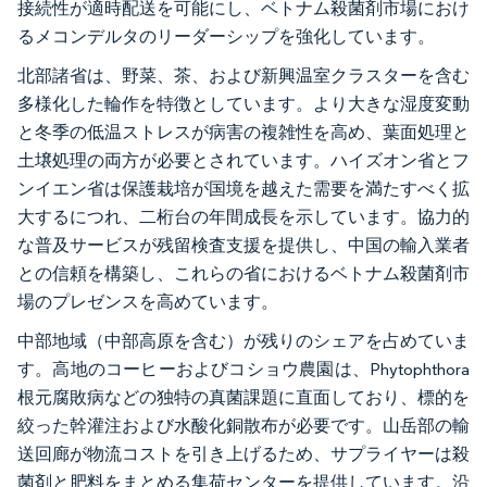
接続性が適時配送を可能にし、ベトナム殺菌剤市場におけ
るメコンデルタのリーダーシップを強化しています。
北部諸省は、野菜、茶、および新興温室クラスターを含む
多様化した輪作を特徴としています。より大きな湿度変動
と冬季の低温ストレスが病害の複雑性を高め、葉面処理と
土壌処理の両方が必要とされています。ハイズオン省とフ
ンイエン省は保護栽培が国境を越えた需要を満たすべく拡
大するにつれ、二桁台の年間成長を示しています。協力的
な普及サービスが残留検査支援を提供し、中国の輸入業者
との信頼を構築し、これらの省におけるベトナム殺菌剤市
場のプレゼンスを高めています。
中部地域（中部高原を含む）が残りのシェアを占めていま
す。高地のコーヒーおよびコショウ農園は、Phytophthora
根元腐敗病などの独特の真菌課題に直面しており、標的を
絞った幹灌注および水酸化銅散布が必要です。山岳部の輸
送回廊が物流コストを引き上げるため、サプライヤーは殺
菌剤と肥料をまとめる集荷センターを提供しています。沿