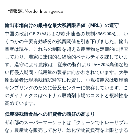
情報源: Mordor Intelligence
輸出市場向けの厳格な最大残留限界値（MRL）の遵守
中国の改訂GB 2763および欧州連合の規制396/2005は、い
くつかの主要有効成分の残留閾値を引き下げました。輸出
業者は現在、これらの制限を超える農産物を定期的に拒否
しており、農家に連鎖的な経済的ペナルティを課していま
す。遵守により農家は、従来の製剤より15〜20%高価な短
い再侵入期間・低用量の製品に向かわされています。大手
輸出業者は現地残留試験室に投資し、小規模農家は収穫前
サンプリングのために普及センターに依存しています。こ
のダイナミクスはベトナム殺菌剤市場のコストと複雑性を
高めています。
低農薬残留食品への消費者の嗜好の高まり
都市部のスーパーマーケットは「クリーンでトレーサブル
な」農産物を販売しており、総化学物質負荷を上限とする