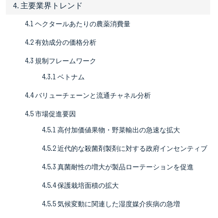
4. 主要業界トレンド
4.1 ヘクタールあたりの農薬消費量
4.2 有効成分の価格分析
4.3 規制フレームワーク
4.3.1 ベトナム
4.4 バリューチェーンと流通チャネル分析
4.5 市場促進要因
4.5.1 高付加価値果物・野菜輸出の急速な拡大
4.5.2 近代的な殺菌剤製剤に対する政府インセンティブ
4.5.3 真菌耐性の増大が製品ローテーションを促進
4.5.4 保護栽培面積の拡大
4.5.5 気候変動に関連した湿度媒介疾病の急増