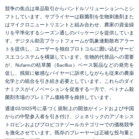
競争の焦点は単品取引からバンドルソリューションへとシ
フトしています。サプライヤーは殺菌剤を生物刺激剤また
はマイクロニュートリエントと組み合わせ、農家の資金繰
りを平準化するシーズン通しのパッケージを提供していま
す。デジタル助言プラットフォームが気象連動散布アラー
トを提供し、ユーザーを独自プロトコルに囲い込むサービ
スエコシステムを構築しています。生物的代替品への需要
が、Nufarmの枯草菌（Bacillus）ベース製品などの発売を
促し、残留に敏感なバイヤーに訴求しながらも従来の農薬
化学との統合を引き続き必要としています。これらのダイ
ナミクスがイノベーションを促進する一方で、ベトナム殺
菌剤市場のプレミアム価格帯を維持しています。
通達03/2025号に基づく規制上の開放がインドおよび中国
からの中堅参入者を引き付け、ジェネリックのアゾキシス
トロビンおよびプロピコナゾールカテゴリーでの価格競争
を激化させています。既存のプレーヤーは正確な投与量と