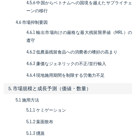
4.5.6 中国からベトナムへの国境を越えたサプライチェ
ーンの移行
4.6 市場抑制要因
4.6.1 輸出市場向けの厳格な最大残留限界値（MRL）の
遵守
4.6.2 低農薬残留食品への消費者の嗜好の高まり
4.6.3 廉価なジェネリックの不正/並行輸入
4.6.4 現地施用期間を制限する労働力不足
5. 市場規模と成長予測（価値・数量）
5.1 施用方法
5.1.1 ケミゲーション
5.1.2 葉面散布
5.1.3 燻蒸