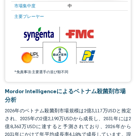
市場集中度
中
画像 © Mordor Intelligence。再利用にはCC BY 4.0の表示が必要です。
主要プレーヤー
*免責事項:主要選手の並び順不同
Mordor Intelligenceによるベトナム殺菌剤市場
分析
2026年のベトナム殺菌剤市場規模は2億3,117万USDと推定
され、2025年の2億2,190万USDから成長し、2031年には2
億8,363万USDに達すると予測されており、2026年から
2031年にかけて年平均成長率4.18%で成長しています。現