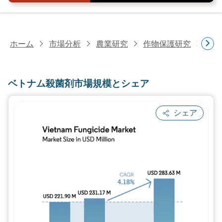
ホーム
市場分析
農業研究
作物保護研究
ベト
ベトナム殺菌剤市場規模とシェア
シェア