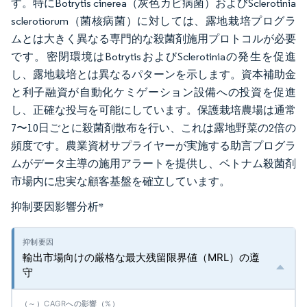
す。特にBotrytis cinerea（灰色カビ病菌）およびSclerotinia
sclerotiorum（菌核病菌）に対しては、露地栽培プログラ
ムとは大きく異なる専門的な殺菌剤施用プロトコルが必要
です。密閉環境はBotrytisおよびSclerotiniaの発生を促進
し、露地栽培とは異なるパターンを示します。資本補助金
と利子融資が自動化ケミゲーション設備への投資を促進
し、正確な投与を可能にしています。保護栽培農場は通常
7〜10日ごとに殺菌剤散布を行い、これは露地野菜の2倍の
頻度です。農業資材サプライヤーが実施する助言プログラ
ムがデータ主導の施用アラートを提供し、ベトナム殺菌剤
市場内に忠実な顧客基盤を確立しています。
抑制要因影響分析
*
輸出市場向けの厳格な最大残留限界値（MRL）の遵
守