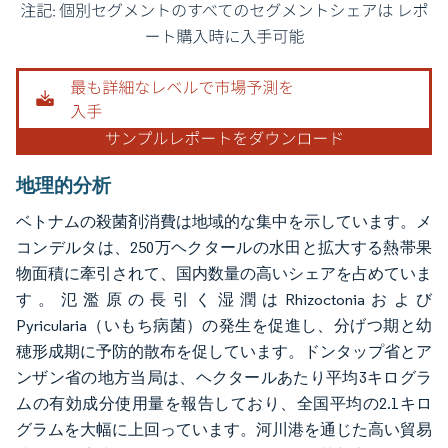
画像 © Mordor Intelligence。再利用にはCC BY 4.0の表示が必要です。
地理的分析
ベトナムの殺菌剤消費は地域的な集中を示しています。メ
コンデルタは、250万ヘクタールの水田と拡大する熱帯果
物面積に牽引されて、国内数量の高いシェアを占めていま
す。氾濫原の長引く湿潤はRhizoctoniaおよび
Pyricularia（いもち病菌）の発生を促進し、分げつ期と幼
穂形成期に予防的散布を促しています。ドンタップ省とア
ンザン省の地方当局は、ヘクタールあたり平均3キログラ
ムの有効成分使用量を報告しており、全国平均の2.1キロ
グラムを大幅に上回っています。河川港を通じた高い貿易