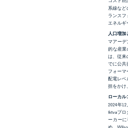
コスト削
系線など
ランスフ
エネルギ
人口増加
マアーデン
的な産業の
は、従来
でに公共
フォーマ
配電レベ
担をかけ
ローカル
2024
iktv
ーカーに有
め、Wil