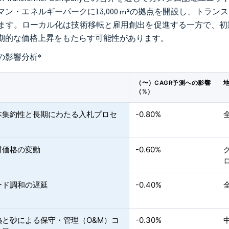
マン・エネルギーパークに13,000 m²の拠点を開設し、ト
ます。ローカル化は技術移転と雇用創出を促進する一方で、初
期的な価格上昇をもたらす可能性があります。
の影響分析
*
（〜）CAGR予測への影響
（%）
本集約性と長期にわたる入札プロセ
-0.80%
材価格の変動
-0.60%
ード調和の遅延
-0.40%
熱と砂による保守・管理（O&M）コ
-0.30%