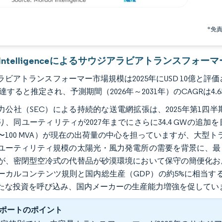
*免
or Intelligenceによるサウジアラビアトランスフォ
ビアトランスフォーマー市場規模は2025年にUSD 10億と評価され、20
万に達すると推定され、予測期間（2026年～2031年）のCAGRは4.
力公社（SEC）による持続的な送電網拡張は、2025年第1四半
り、同ユーティリティが2027年までにさらに34.4 GWの
〜100 MVA）が現在の出荷量の中心を担っていますが、大型トラ
ユーティリティ規模の太陽光・風力発電所の需要を背景に、最
が、密閉型空冷式の代替品が砂漠環境において保守の簡便化お
ーカルコンテンツ規則と国内総生産（GDP）の約5%に相当する
たな投資を呼び込み、国内メーカーの生産能力増強を促してい
ポートのポイント