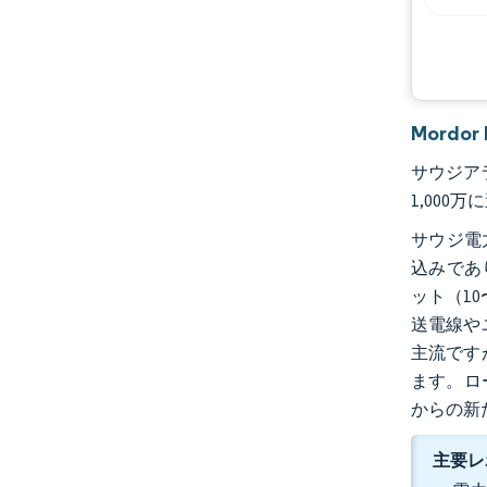
Mord
サウジアラ
1,000
サウジ電
込みであ
ット（10
送電線や
主流です
ます。ロ
からの新
主要レ