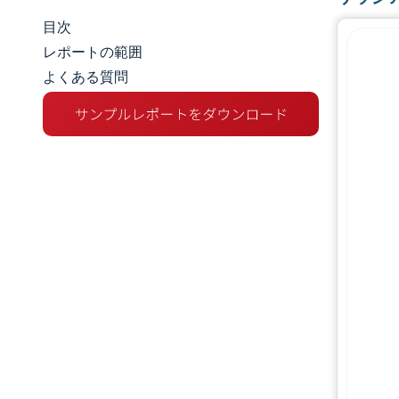
目次
市場規模とシェア
レポートの範囲
よくある質問
市場分析
トレンドとインサイト
セグメント分析
地理分析
競争環境
主要プレーヤー
業界の動向