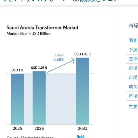
市
調査
予測
基準
市場規
市場規
成長率 
画像 © Mordor Intelligence。再利用にはCC BY 4
市場
画像 ©
主要