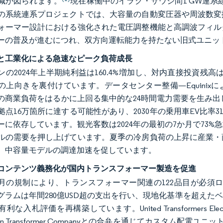
減が図られます。
現在稼働中のイラク・サウジ間1 GW連系線
の系統連系プロジェクトでは、大容量の自動変圧器や周波数変
ォーマー設計における強化された電圧調整機能と高調波フィル
ーの普及が進むにつれ、双方向運転能力を持たない旧式ユニッ
と工業化による急速なピーク負荷成長
の2024年上半期純利益は160.4%増加し、対内直接投資残高は前年比
上向きを裏付けています。データセンター整備—Equinixによる
の商業負荷をはるかに上回る集中的な24時間電力需要を生み出し
拠点16万箇所に達する可能性があり、2030年の乗用車EV比
ーに依存しています。観光客数は2024年の最初の7か月で73
ルの需要を押し上げています。夏季の冷房負荷の上昇に産業・
、中容量モデルの調達加速を促しています。
コンテンツ義務化が国内トランスフォーマー製造を促進
年12月の規制により、トランスフォーマー関連の122品目が必須
aプログラムは年間280億USD超の支出を行い、現地化基準を超
利な入札評価を再構築しています。United Transformers Ele
son Transformer Companyとの合弁を通じてカスタム配電ユ