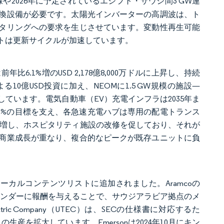
や2026年に予定されているエジプト・サウジ間3 GW連
換設備が必要です。太陽光インバーターの高調波は、ト
タリングへの要求を生じさせています。変動性再生可能
トは更新サイクルが加速しています。
6.1%増のUSD 2,178億8,000万ドルに上昇し、持続
10億USD投資に加え、NEOMに1.5 GW規模の施設—
ています。電気自動車（EV）充電インフラは2035年ま
率31%の目標を支え、各急速充電ハブは専用の配電トランス
%急増し、ホスピタリティ施設の改修を促しており、それが
商業成長が重なり、複合的なピークが既存ユニットに負
ローカルコンテンツリストに追加されました。Aramcoの
えたベンダーに報酬を与えることで、サウジアラビア拠点のメ
ctric Company（UTEC）は、SECの仕様書に対応するた
ニットの生産を拡大しています。Emersonは2024年10月にキン