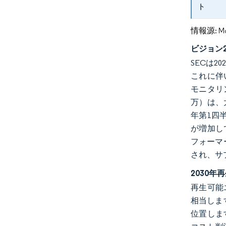
ト
情報源: Mord
ビジョン
SECは
これに伴
モニタリン
万）は、
年第1四
が増加し
フォーマ
され、サ
2030
再生可能エ
相当しま
位置しま