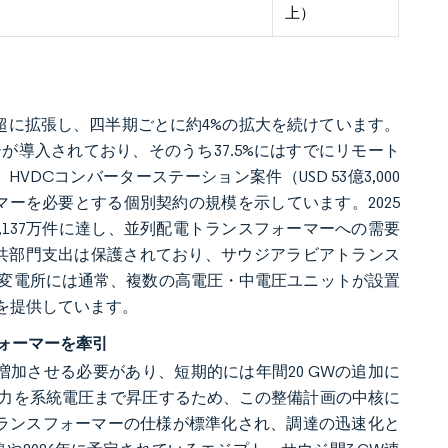
上）
ートル超に拡張し、四半期ごとに約4%の拡大を続けています。
導入されており、そのうち37.5%にはすでにリモート
HVDCコンバーターステーション案件（USD 53億3,000
マーを必要とする個別契約の規模を示しています。2025
1,137万件に達し、並列配電トランスフォーマーへの需要
公共部門支出は保護されており、サウジアラビアトランス
変電所には通常、複数の高電圧・中電圧ユニットが設置
を提供しています。
フォーマーを牽引
Wへと増加させる必要があり、短期的には年間20 GWの追加に
力を系統電圧まで昇圧するため、この整備計画の中核に
で、トランスフォーマーの仕様が標準化され、調達の迅速化と