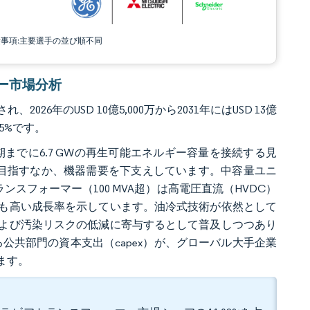
責事項:主要選手の並び順不同
ーマー市場分析
26年のUSD 10億5,000万から2031年にはUSD 13億
65%です。
期までに6.7 GWの再生可能エネルギー容量を接続する見
追加を目指すなか、機器需要を下支えしています。中容量ユニ
ンスフォーマー（100 MVA超）は高電圧直流（HVDC）
も高い成長率を示しています。油冷式技術が依然として
よび汚染リスクの低減に寄与するとして普及しつつあり
公共部門の資本支出（capex）が、グローバル大手企業
ます。