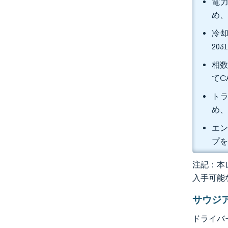
電力
め、
冷却
20
相数
てC
トラ
め、
エン
プを
注記：本レ
入手可能
サウジ
ドライバ