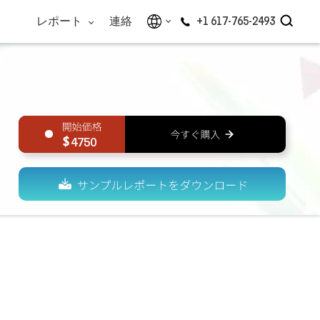
レポート
連絡
+1 617-765-2493
4750