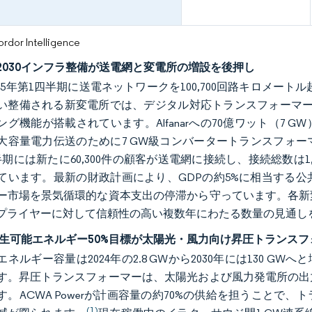
or Intelligence
2030インフラ整備が送電網と変電所の増設を後押し
2025年第1四半期に送電ネットワークを100,700回路キロメ
い整備される新変電所では、デジタル対応トランスフォーマーが
グ機能が搭載されています。Alfanarへの70億ワット（7 GW）
大容量電力伝送のために7 GW級コンバータートランスフォー
半期には新たに60,300件の顧客が送電網に接続し、接続総数は
ています。最新の財政計画により、GDPの約5%に相当する
ー市場を景気循環的な資本支出の停滞から守っています。各新
プライヤーに対して信頼性の高い複数年にわたる数量の見通し
年再生可能エネルギー50%目標が太陽光・風力向け昇圧トランス
ネルギー容量は2024年の2.8 GWから2030年には130 G
す。昇圧トランスフォーマーは、太陽光および風力発電所の出
す。ACWA Powerが計画容量の約70%の供給を担うこと
(1)