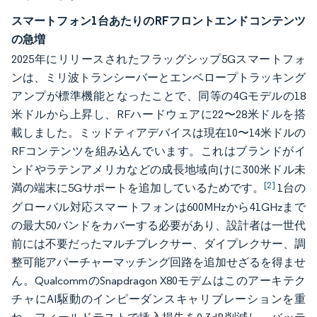
スマートフォン1台あたりのRFフロントエンドコンテンツ
の急増
2025年にリリースされたフラッグシップ5Gスマートフォ
ンは、ミリ波トランシーバーとエンベロープトラッキング
アンプが標準機能となったことで、同等の4Gモデルの18
米ドルから上昇し、RFハードウェアに22〜28米ドルを搭
載しました。ミッドティアデバイスは現在10〜14米ドルの
RFコンテンツを組み込んでいます。これはブランドがイ
ンドやラテンアメリカなどの成長地域向けに300米ドル未
[2]
満の端末に5Gサポートを追加しているためです。
1台の
グローバル対応スマートフォンは600MHzから41GHzまで
の最大50バンドをカバーする必要があり、設計者は一世代
前には不要だったマルチプレクサー、ダイプレクサー、調
整可能アパーチャーマッチング回路を追加せざるを得ませ
ん。QualcommのSnapdragon X80モデムはこのアーキテク
チャにAI駆動のインピーダンスキャリブレーションを重