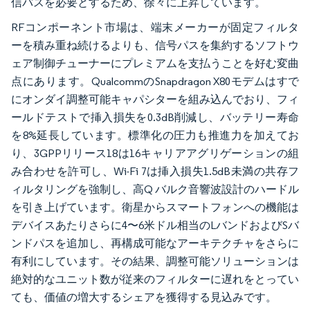
信パスを必要とするため、徐々に上昇しています。
RFコンポーネント市場は、端末メーカーが固定フィルタ
ーを積み重ね続けるよりも、信号パスを集約するソフトウ
ェア制御チューナーにプレミアムを支払うことを好む変曲
点にあります。QualcommのSnapdragon X80モデムはすで
にオンダイ調整可能キャパシターを組み込んでおり、フィ
ールドテストで挿入損失を0.3dB削減し、バッテリー寿命
を8%延長しています。標準化の圧力も推進力を加えてお
り、3GPPリリース18は16キャリアアグリゲーションの組
み合わせを許可し、Wi-Fi 7は挿入損失1.5dB未満の共存フ
ィルタリングを強制し、高Q バルク音響波設計のハードル
を引き上げています。衛星からスマートフォンへの機能は
デバイスあたりさらに4〜6米ドル相当のLバンドおよびSバ
ンドパスを追加し、再構成可能なアーキテクチャをさらに
有利にしています。その結果、調整可能ソリューションは
絶対的なユニット数が従来のフィルターに遅れをとってい
ても、価値の増大するシェアを獲得する見込みです。