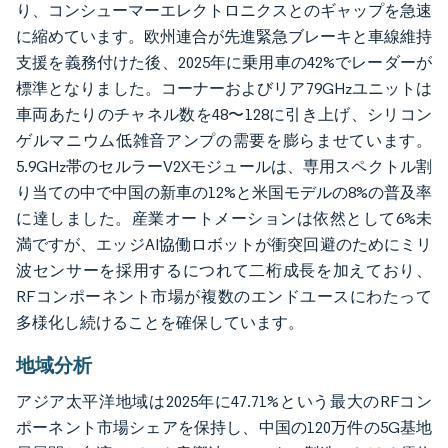
り、コンシューマーエレクトロニクスとのギャップを急速
に縮めています。欧州連合が先進緊急ブレーキと車線維持
支援を義務付けた後、2025年に乗用車の42%でレーダーが
標準となりました。コーナーおよびリア79GHzユニットは
車両あたりのチャネル数を48〜128に引き上げ、シリコン
ゲルマニウム低雑音アンプの需要を膨らませています。
5.9GHz帯のセルラーV2Xモジュールは、専用スペクトル割
り当ての中で中国の新車の12%と米国モデルの8%の普及率
に達しました。産業オートメーションは依然として6%未
満ですが、エッジAI協働ロボットが衝突回避のためにミリ
波センサーを採用するにつれて二桁成長を加えており、
RFコンポーネント市場が複数のエンドユースにわたって
多様化し続けることを確保しています。
地域分析
アジア太平洋地域は2025年に47.71%という最大のRFコン
ポーネント市場シェアを保持し、中国の120万件の5G基地