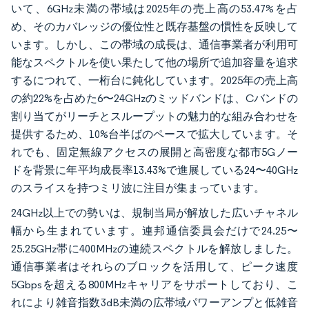
いて、6GHz未満の帯域は2025年の売上高の53.47%を占
め、そのカバレッジの優位性と既存基盤の慣性を反映して
います。しかし、この帯域の成長は、通信事業者が利用可
能なスペクトルを使い果たして他の場所で追加容量を追求
するにつれて、一桁台に鈍化しています。2025年の売上高
の約22%を占めた6〜24GHzのミッドバンドは、Cバンドの
割り当てがリーチとスループットの魅力的な組み合わせを
提供するため、10%台半ばのペースで拡大しています。そ
れでも、固定無線アクセスの展開と高密度な都市5Gノー
ドを背景に年平均成長率13.43%で進展している24〜40GHz
のスライスを持つミリ波に注目が集まっています。
24GHz以上での勢いは、規制当局が解放した広いチャネル
幅から生まれています。連邦通信委員会だけで24.25〜
25.25GHz帯に400MHzの連続スペクトルを解放しました。
通信事業者はそれらのブロックを活用して、ピーク速度
5Gbpsを超える800MHzキャリアをサポートしており、こ
れにより雑音指数3dB未満の広帯域パワーアンプと低雑音