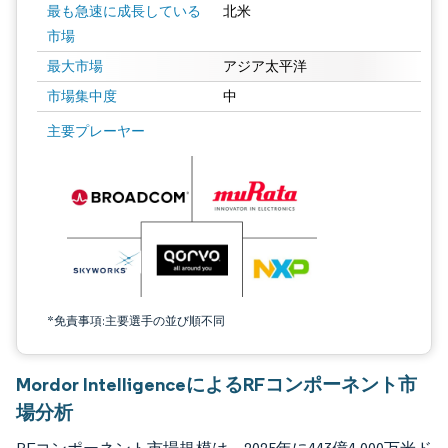
最も急速に成長している
北米
市場
最大市場
アジア太平洋
市場集中度
中
画像 © Mordor Intelligence。再利用にはCC BY 4.0の表示が必要です。
主要プレーヤー
*免責事項:主要選手の並び順不同
Mordor IntelligenceによるRFコンポーネント市
場分析