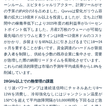
ーンルーム、エピタキシャルリアクター、計測ツールがそ
の予算の約4分の3を占めました。Qorvoは窒化ガリウム容
量の拡大に10億米ドル以上を投資しましたが、立ち上げ期
間中の稼働率低下により2025年度の粗利益率が3パーセン
トポイント低下しました。月産2万枚のウェーハが可能な
最先端のガリウムヒ素ラインは8億〜12億米ドルのコスト
がかかり、歩留まりを85%以上に引き上げるまでに18〜24
ヶ月を要することが多いです。資金調達のハードルが新規
参入者を制限し、供給を少数の既存企業に集中させ、需要
が急増した際の納期リードタイムを長期化させています。
これらの経済的障壁は市場の予測年平均成長率から1.8%を
削減しています。
28GHz以上での熱管理の課題
ミリ波パワーアンプは連続送信時にチャネルあたり8〜
12Wを消費し、冷却強化なしにはジャンクション温度が
150°Cを超えて平均故障間隔が10,000時間を下回るほど急