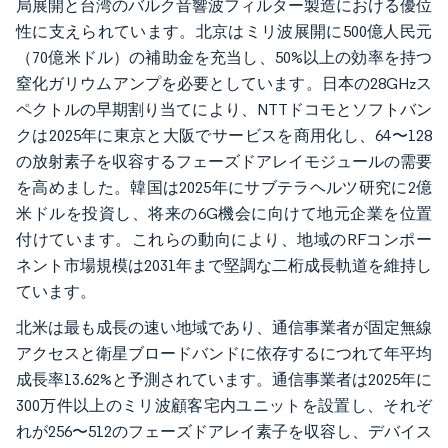
局展開と台湾のバルク音響波フィルター製造における優位
性に支えられています。北京はミリ波展開に500億人民元
（70億米ドル）の補助金を充当し、50%以上の効率を持つ
窒化ガリウムアンプを必要としています。日本の28GHzス
ペクトルの早期割り当てにより、NTTドコモとソフトバン
クは2025年に東京と大阪でサービスを商用化し、64〜128
の放射素子を収容するフェーズドアレイモジュールの需要
を高めました。韓国は2025年にサブテラヘルツ研究に2億
米ドルを投資し、将来の6G機会に向けて地元企業を位置
付けています。これらの動向により、地域のRFコンポー
ネント市場規模は2031年まで堅調な二桁成長軌道を維持し
ています。
北米は最も成長の速い地域であり、通信事業者が固定無線
アクセスと衛星ブロードバンドに依存するにつれて年平均
成長率13.62%と予測されています。通信事業者は2025年に
300万件以上のミリ波顧客宅内ユニットを設置し、それぞ
れが256〜512のフェーズドアレイ素子を収容し、デバイス