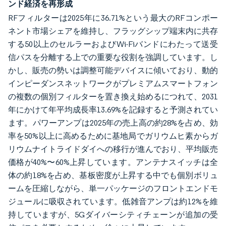
ンド経済を再形成
RFフィルターは2025年に36.71%という最大のRFコンポー
ネント市場シェアを維持し、フラッグシップ端末内に共存
する50以上のセルラーおよびWi-Fiバンドにわたって送受
信パスを分離する上での重要な役割を強調しています。し
かし、販売の勢いは調整可能デバイスに傾いており、動的
インピーダンスネットワークがプレミアムスマートフォン
の複数の個別フィルターを置き換え始めるにつれて、2031
年にかけて年平均成長率13.69%を記録すると予測されてい
ます。パワーアンプは2025年の売上高の約28%を占め、効
率を50%以上に高めるために基地局でガリウムヒ素からガ
リウムナイトライドダイへの移行が進んでおり、平均販売
価格が40%〜60%上昇しています。アンテナスイッチは全
体の約18%を占め、基板密度が上昇する中でも個別ボリュ
ームを圧縮しながら、単一パッケージのフロントエンドモ
ジュールに吸収されています。低雑音アンプは約12%を維
持していますが、5Gダイバーシティチェーンが追加の受