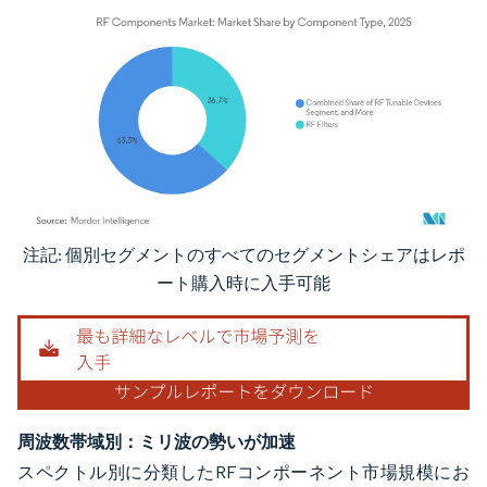
注記: 個別セグメントのすべてのセグメントシェアはレポ
画像 © Mordor Intelligence。再利用にはCC BY 4.0の表示が必要です。
ート購入時に入手可能
周波数帯域別：ミリ波の勢いが加速
スペクトル別に分類したRFコンポーネント市場規模にお