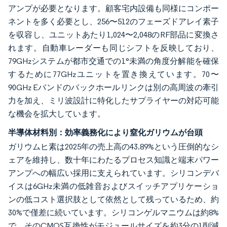
アンプが必要となります。顧客宅内設備も同様にコンポー
ネントを多く必要とし、256〜512のフェーズドアレイ素子
を収容し、ユニットあたり1,024〜2,048のRF部品に変換さ
れます。自動車レーダーも同じシフトを反映しており、
79GHzシステムが都市交通での1°未満の角度分解能を確保
するために77GHzユニットを置き換えています。70〜
90GHz Eバンドのバックホールリンクは別の高周波の牽引
力を加え、ミリ波設計に特化したサプライヤーの対応可能
な機会を拡大しています。
半導体材料別：効率義務化により窒化ガリウムが台頭
ガリウムヒ素は2025年の売上高の43.89%という圧倒的なシ
ェアを維持し、数十年にわたるプロセス知識と端末パワー
アンプへの幅広い採用に支えられています。シリコンデバ
イスは6GHz未満の低雑音およびスイッチアプリケーショ
ンの低コスト選択肢として依然として残っているため、約
30%で僅差に続いています。シリコンゲルマニウムは約8%
で、そのCMOS互換性がモジュールサイズを約3分の1削減