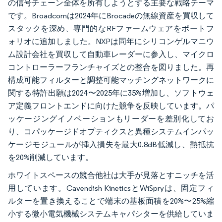
の信号チェーン全体を所有しようとする主要な戦略テーマ
です。Broadcomは2024年にBrocadeの無線資産を買収して
スタックを深め、専門的なRFファームウェアをポートフ
ォリオに追加しました。NXPは同年にシリコンゲルマニウ
ム設計会社を買収して自動車レーダーに参入し、マイクロ
コントローラーフランチャイズとの整合を図りました。再
構成可能フィルターと調整可能マッチングネットワークに
関する特許出願は2024〜2025年に35%増加し、ソフトウェ
ア定義フロントエンドに向けた競争を反映しています。パ
ッケージングイノベーションもリーダーを差別化してお
り、コパッケージドオプティクスと異種システムインパッ
ケージモジュールが挿入損失を最大0.8dB低減し、熱抵抗
を20%削減しています。
ホワイトスペースの競合他社は大手が見落とすニッチを活
用しています。Cavendish KineticsとWiSpryは、固定フィ
ルターを置き換えることで端末の基板面積を20%〜25%縮
小する微小電気機械システムキャパシターを供給していま