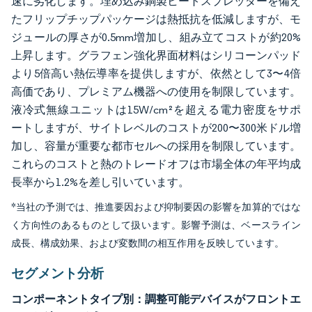
速に劣化します。埋め込み銅製ヒートスプレッダーを備え
たフリップチップパッケージは熱抵抗を低減しますが、モ
ジュールの厚さが0.5mm増加し、組み立てコストが約20%
上昇します。グラフェン強化界面材料はシリコーンパッド
より5倍高い熱伝導率を提供しますが、依然として3〜4倍
高価であり、プレミアム機器への使用を制限しています。
液冷式無線ユニットは15W/cm²を超える電力密度をサポ
ートしますが、サイトレベルのコストが200〜300米ドル増
加し、容量が重要な都市セルへの採用を制限しています。
これらのコストと熱のトレードオフは市場全体の年平均成
長率から1.2%を差し引いています。
*当社の予測では、推進要因および抑制要因の影響を加算的ではな
く方向性のあるものとして扱います。影響予測は、ベースライン
成長、構成効果、および変数間の相互作用を反映しています。
セグメント分析
コンポーネントタイプ別：調整可能デバイスがフロントエ