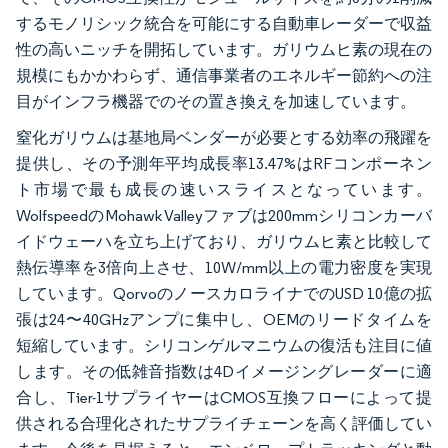
するモノリシック統合を可能にする自動車レーダーで収益
性の高いニッチを開拓しています。ガリウムヒ素の現在の
規模にもかかわらず、通信事業者のエネルギー節約への注
目がインフラ機器でのその置き換えを加速しています。
窒化ガリウムは基地局ベンダーが必要とする効率の飛躍を
提供し、その予測年平均成長率13.47%はRFコンポーネン
ト市場で最も成長の速いスライスとなっています。
WolfspeedのMohawk Valleyファブは200mmシリコンカーバ
イドウェーハを立ち上げており、ガリウムヒ素と比較して
熱伝導率を3倍向上させ、10W/mm以上の電力密度を実現
しています。QorvoのノースカロライナでのUSD 10億の拡
張は24〜40GHzアンプに集中し、OEMのリードタイムを
短縮しています。シリコンゲルマニウムの復活も注目に値
します。その低雑音指数は4Dイメージングレーダーに適
合し、Tier-1サプライヤーはCMOS互換フローによって提
供される合理化されたサプライチェーンを高く評価してい