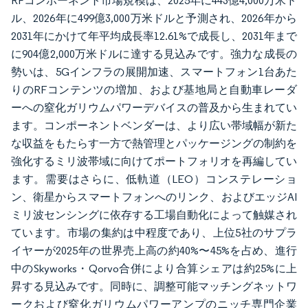
RFコンポーネント市場規模は、2025年に443億4,000万米ド
ル、2026年に499億3,000万米ドルと予測され、2026年から
2031年にかけて年平均成長率12.61%で成長し、2031年まで
に904億2,000万米ドルに達する見込みです。強力な成長の
勢いは、5Gインフラの展開加速、スマートフォン1台あた
りのRFコンテンツの増加、および基地局と自動車レーダ
ーへの窒化ガリウムパワーデバイスの普及から生まれてい
ます。コンポーネントベンダーは、より広い帯域幅が新た
な収益をもたらす一方で熱管理とパッケージングの制約を
強化するミリ波帯域に向けてポートフォリオを再編してい
ます。需要はさらに、低軌道（LEO）コンステレーショ
ン、衛星からスマートフォンへのリンク、およびエッジAI
ミリ波センシングに依存する工場自動化によって触媒され
ています。市場の集約は中程度であり、上位5社のサプラ
イヤーが2025年の世界売上高の約40%〜45%を占め、進行
中のSkyworks・Qorvo合併により合算シェアは約25%に上
昇する見込みです。同時に、調整可能マッチングネットワ
ークおよび窒化ガリウムパワーアンプのニッチ専門企業