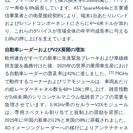
ね、フィールドテストで挿入損失を0.3dB削減し、バッテ
リー寿命を8%延長しています。AST SpaceMobileと主要通
信事業者との衛星接続契約により、端末1台あたりLバンド
およびSバンドコンポーネントにさらに4〜6米ドルが加わ
り、これらのデバイスが市場全体の年平均成長率に与える
2.8%の押し上げを支えています。
自動車レーダーおよびV2X展開の増加
欧州連合がすべての新車に先進緊急ブレーキおよび車線維
持支援を義務付けた後、2025年の世界の乗用車生産におけ
[3]
る自動車レーダーの普及率は42%に達しました。
79GHz
で動作するコーナーおよびリアモジュールは、車両あたり
の総レーダーチャネル数を48〜128に押し上げ、雑音指数
が2dB未満のシリコンゲルマニウム低雑音アンプの需要を
急増させています。5.9GHz帯のセルラーV2Xモジュール
は、専用スペクトル割り当てと規制上の奨励を背景に、
2025年に中国の新車の12%と米国の8%に搭載されました。
4Dイメージングレーダーへの移行によりアンテナチャネ