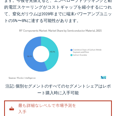
ます。今後を見据えると、エンベロープトラッキングと動
的電圧スケーリングがコストギャップを縮小するにつれ
て、窒化ガリウムは2028年までに端末パワーアンプユニッ
トの5%〜8%に達する可能性があります。
注記: 個別セグメントのすべてのセグメントシェアはレポ
画像 © Mordor Intelligence。再利用にはCC BY 4.0の表示が必要です。
ート購入時に入手可能