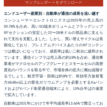
エンドユーザー産業別：自動車が通信の成長を追い越す
コンシューマーエレクトロニクスは2025年の売上高の
59.78%を占め、高い5G端末ボリュームとフラッグシップ
RFセクションの安定した22〜28米ドルの部品表に支えら
れて支出を支配しました。しかし、買い替えサイクルは長
期化しており、プレミアムデバイスあたりのRFコンテン
ツは横ばいになっており、成長率は低い二桁台に緩和され
ています。通信インフラは売上高の約18%を占め、通信事
業者がマクロセルのアップグレードとスモールセルの高密
度化のバランスを取る中で、市場全体の拡大に概ね追随す
るでしょう。航空宇宙・防衛は約8%で、有効等方放射電
力60dBm以上の窒化ガリウムアンプを必要とするKaバン
ドおよびVバンド衛星通信端末により、10%台半ばの速度
で拡大しています。
自動車は2031年にかけて年平均成長率13.66%で際立ってお