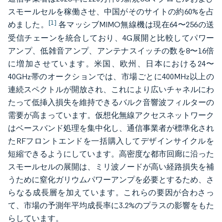
スモールセルを稼働させ、中国がそのサイトの約60%を占
[1]
めました。
各マッシブMIMO無線機は現在64〜256の送
受信チェーンを統合しており、4G展開と比較してパワー
アンプ、低雑音アンプ、アンテナスイッチの数を8〜16倍
に増加させています。米国、欧州、日本における24〜
40GHz帯のオークションでは、市場ごとに400MHz以上の
連続スペクトルが開放され、これにより広いチャネルにわ
たって低挿入損失を維持できるバルク音響波フィルターの
需要が高まっています。仮想化無線アクセスネットワーク
はベースバンド処理を集中化し、通信事業者が標準化され
たRFフロントエンドを一括購入してデザインサイクルを
短縮できるようにしています。高密度な都市回廊に沿った
スモールセルの展開は、ミリ波ノードが高い経路損失を補
うために窒化ガリウムパワーアンプを必要とするため、さ
らなる成長層を加えています。これらの要因が合わさっ
て、市場の予測年平均成長率に3.2%のプラスの影響をもた
らしています。