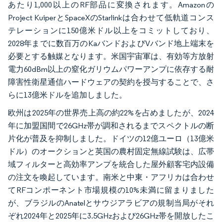
あたり1,000以上のRF部品に変換されます。Amazonの
Project KuiperとSpaceXのStarlinkは合わせて低軌道コンス
テレーションに150億米ドル以上をコミットしており、
2028年までに数百万のKaバンドおよびVバンド地上端末を
必要とする触媒となります。米国宇宙軍は、有効等方放射
電力60dBm以上の窒化ガリウムパワーアンプに依存する耐
障害性衛星通信ハードウェアの契約を授与することで、さ
らに13億米ドルを追加しました。
欧州は2025年の世界売上高の約22%を占めましたが、2024
年に加盟国間で26GHz帯が調和されるまでスペクトルの断
片化が普及を抑制しました。ドイツの12億ユーロ（13億米
ドル）のオークションと英国の農村固定無線試験は、広帯
域フィルターと高効率アンプを統合した屋外顧客宅内設備
の注文を喚起しています。南米と中東・アフリカは合わせ
てRFコンポーネント市場規模の10%未満に留まりました
が、ブラジルのAnatelとサウジアラビアの規制当局がそれ
ぞれ2024年と2025年に3.5GHzおよび26GHz帯を開放したこ