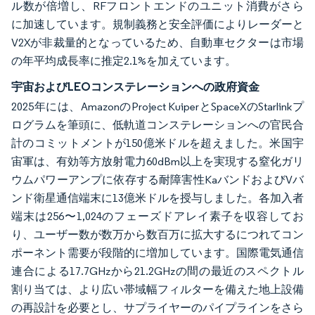
ル数が倍増し、RFフロントエンドのユニット消費がさら
に加速しています。規制義務と安全評価によりレーダーと
V2Xが非裁量的となっているため、自動車セクターは市場
の年平均成長率に推定2.1%を加えています。
宇宙およびLEOコンステレーションへの政府資金
2025年には、AmazonのProject KuiperとSpaceXのStarlinkプ
ログラムを筆頭に、低軌道コンステレーションへの官民合
計のコミットメントが150億米ドルを超えました。米国宇
宙軍は、有効等方放射電力60dBm以上を実現する窒化ガリ
ウムパワーアンプに依存する耐障害性KaバンドおよびVバ
ンド衛星通信端末に13億米ドルを授与しました。各加入者
端末は256〜1,024のフェーズドアレイ素子を収容してお
り、ユーザー数が数万から数百万に拡大するにつれてコン
ポーネント需要が段階的に増加しています。国際電気通信
連合による17.7GHzから21.2GHzの間の最近のスペクトル
割り当ては、より広い帯域幅フィルターを備えた地上設備
の再設計を必要とし、サプライヤーのパイプラインをさら