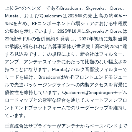
上位5社のベンダーであるBroadcom、Skyworks、Qorvo、
Murata、およびQualcommは2025年の売上高の約40%〜
45%を占め、RFコンポーネント市場シェアにおける中程度
の集約を示しています。2025年10月にSkyworksとQorvoは
220億米ドルの合併契約を発表し、2027年初頭に規制当局
の承認が得られれば合算事業体が世界売上高の約25%に達
する見込みです。この規模により、新会社はフィルター、
アンプ、アンテナスイッチにわたって比類のない幅広さを
持つことになります。Murataはバルク音響波フィルターで
リードを続け、BroadcomはWi-Fiフロントエンドモジュー
ルで先進パッケージングラインへの内製アクセスを背景に
優位性を維持しています。QualcommはSnapdragonモデム
ロードマップとの緊密な統合を通じてスマートフォンフロ
ントエンドプラットフォームでのリーダーシップを維持し
ています。
垂直統合はサプライヤーがアンテナからベースバンドまで