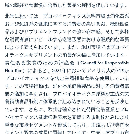
域の嗜好と食習慣に合致した製品の展開を促しています。
北米においては、プロバイオティクス原料市場は消化器系
および免疫系の健康に関する消費者の高い意識、機能性食
品およびサプリメントブランドの強い存在感、そして多様
な消費者層にアピールする送達形態における継続的な革新
によって支えられています。また、米国市場ではプロバイ
オティクスサプリメントの消費が大幅に増加しています。
責任ある栄養のための評議会（Council for Responsible
Nutrition）によると、2023年においてアメリカ人の74%が
プロバイオティクスを含む栄養補助食品を使用していま
す。この市場行動は、消化器系健康製品に対する消費者需
要の増加に牽引され、プロバイオティクス原料が主流の栄
養補助食品製剤に体系的に組み込まれていることを反映し
ています。さらに、欧州は確立された発酵食品産業とプロ
バイオティクス健康強調表示を支援する規制枠組みにより
重要な市場セグメントを形成しており、主流および専門セ
グメント双方の成長に貢献しています。中東・アフリカ市