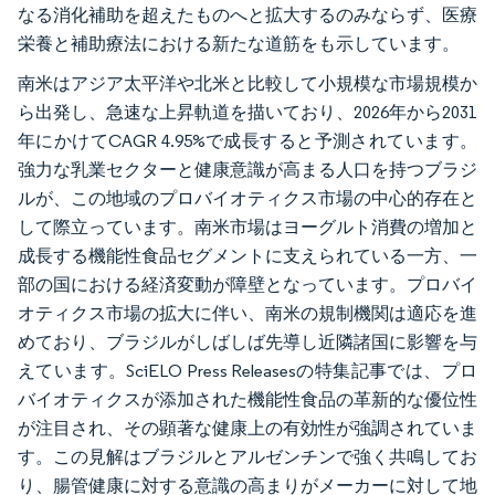
なる消化補助を超えたものへと拡大するのみならず、医療
栄養と補助療法における新たな道筋をも示しています。
南米はアジア太平洋や北米と比較して小規模な市場規模か
ら出発し、急速な上昇軌道を描いており、2026年から2031
年にかけてCAGR 4.95%で成長すると予測されています。
強力な乳業セクターと健康意識が高まる人口を持つブラジ
ルが、この地域のプロバイオティクス市場の中心的存在と
して際立っています。南米市場はヨーグルト消費の増加と
成長する機能性食品セグメントに支えられている一方、一
部の国における経済変動が障壁となっています。プロバイ
オティクス市場の拡大に伴い、南米の規制機関は適応を進
めており、ブラジルがしばしば先導し近隣諸国に影響を与
えています。SciELO Press Releasesの特集記事では、プロ
バイオティクスが添加された機能性食品の革新的な優位性
が注目され、その顕著な健康上の有効性が強調されていま
す。この見解はブラジルとアルゼンチンで強く共鳴してお
り、腸管健康に対する意識の高まりがメーカーに対して地