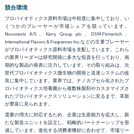
競合環境
プロバイオティクス原料市場は中程度に集中しており、い
くつかのプレーヤーが市場シェアを競っています。
Novonesis A/S、Kerry Group plc、DSM-Firmenich、
International Flavors & Fragrances Inc.などの主要プレーヤー
がプロバイオティクス原料市場を支配しています。これら
の業界リーダーは研究開発に多大な投資を行っており、画
期的な製品の発表に注力しています。その取り組みは、次
世代プロバイオティクス微生物の開発と送達システムの改
良に集中しています。業界では、ナノカプセル化されたプ
ロバイオティクス培養菌から複数株製剤やカスタマイズさ
れたプロバイオティクスソリューションに至るまで、革新
が豊富に見られます。
需要の増大に対応するため、企業は生産能力を拡大し、新
たな製造ユニットを設立し、戦略的パートナーシップを形
成しています。進化する消費者嗜好に合わせて、市場リー