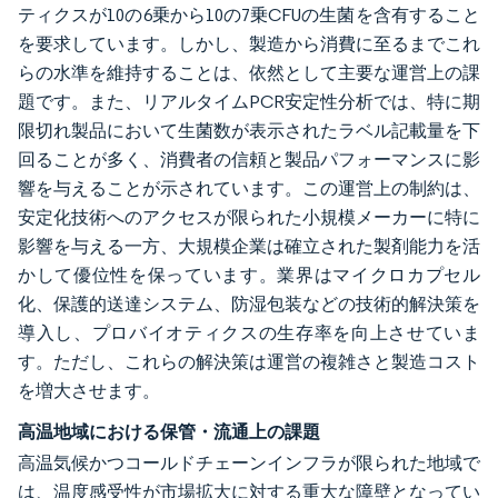
ティクスが10の6乗から10の7乗CFUの生菌を含有すること
を要求しています。しかし、製造から消費に至るまでこれ
らの水準を維持することは、依然として主要な運営上の課
題です。また、リアルタイムPCR安定性分析では、特に期
限切れ製品において生菌数が表示されたラベル記載量を下
回ることが多く、消費者の信頼と製品パフォーマンスに影
響を与えることが示されています。この運営上の制約は、
安定化技術へのアクセスが限られた小規模メーカーに特に
影響を与える一方、大規模企業は確立された製剤能力を活
かして優位性を保っています。業界はマイクロカプセル
化、保護的送達システム、防湿包装などの技術的解決策を
導入し、プロバイオティクスの生存率を向上させていま
す。ただし、これらの解決策は運営の複雑さと製造コスト
を増大させます。
高温地域における保管・流通上の課題
高温気候かつコールドチェーンインフラが限られた地域で
は、温度感受性が市場拡大に対する重大な障壁となってい