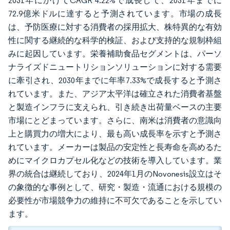
2031年にかけてCAGR 4.22%で成長して、2031年までに
72.9億米ドルに達すると予測されています。市場の成長
は、予防医療に対する消費者の採用拡大、株特異的な有効
性に関する継続的な科学的検証、および支持的な規制枠組
みに起因しています。栄養補助食品セグメントは、パーソ
ナライズドニュートリションソリューションに対する需要
に牽引され、2030年までに年率7.33%で成長すると予測さ
れています。また、アジア太平洋は確立された消費者基盤
と製造インフラに支えられ、引き続き出荷量ベースの主要
市場にとどまっています。さらに、南米は消費者の意識向
上と購買力の増大により、最も高い成長率を示すと予測さ
れています。メーカーは製品の安定性と長寿命を高めるた
めにマイクロカプセル化などの技術を導入しています。業
界の統合は継続しており、2024年1月のNovonesis設立はそ
の象徴的な事例として、研究・製造・流通における規模の
必要性が市場競争力の維持に不可欠であることを示してい
ます。