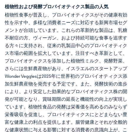
植物性および発酵プロバイオティクス製品の人気
植物性食事が普及し、プロバイオティクスがその健康有効
性を示す中、多様な消費者ニーズに対応する新興市場セグ
メントが台頭しています。これらの革新的な製品は、乳糖
不耐症の方、ヴィーガン、および持続可能な食事を追求す
る方々に支持され、従来の乳製品中心のプロバイオティク
ス市場の範囲を拡大しています。注目すべき革新として、
プロバイオティクスを添加した植物性ミルク、発酵野菜、
さらには生鮮農産物があり、イスラエルのスタートアップ
Wonder Veggiesは2025年に世界初のプロバイオティクス添
加生鮮農産物を発売する予定です。また、発酵技術の進歩
により、より安定した効果的なプロバイオティクス株の開
発が可能となり、賞味期限の延長と機能性の向上が実現し
ています。植物性食品の発酵は栄養価を高めるのみならず
栄養吸収を促進し、プロバイオティクスにとどまらない豊
富な健康上の利点を提供します。腸管健康とそれが全般的
な健康状態に与える影響に対する消費者の意識向上が、こ