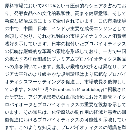
原料市場において33.12%という圧倒的なシェアを占めてお
り、発酵食品への文化的親和性、高まる健康意識、そして
急速な経済成長によって牽引されています。この市場環境
の中で、中国、日本、インドが主要な成長エンジンとして
台頭しており、それぞれ独自の市場ダイナミクスと消費者
嗜好を示しています。日本の根付いたプロバイオティクス
の伝統は継続的な革新の素地を形成しており、一方で中国
の拡大する中産階級はプレミアムプロバイオティクス製品
への扉を開いています。規制が厳格な欧州とは異なり、ア
ジア太平洋のより緩やかな規制環境はより広範なプロバイ
オティクスマーケティングを促進し、市場成長を後押しし
ています。2024年7月のFrontiers in Microbiologyに掲載され
た研究は、アジア系患者の白血病治療における腸管マイク
ロバイオータとプロバイオティクスの重要な役割を示して
います。その知見は、化学療法の副作用の軽減と患者の回
復促進におけるプロバイオティクスの可能性を示唆してい
ます。このような知見は、プロバイオティクスの認識を単