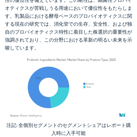
性の優位性を備えています。この耐性は、細菌性プロバイ
オティクスが苦戦しうる用途において優位性をもたらしま
す。乳製品における酵母ベースのプロバイオティクスに関
する現在の研究では、消化管での生存、安全性、および独
自のプロバイオティクス特性に着目した株選択の重要性が
強調されており、この分野における革新の明るい未来を示
唆しています。
注記: 全個別セグメントのセグメントシェアはレポート購
画像 © Mordor Intelligence。再利用にはCC BY 4.0の表示が必要です。
入時に入手可能