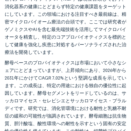
消化器系の健康にとどまらず特定の健康課題をターゲット
にしています。この領域における注目すべき最前線は、精
密マイクロバイオーム療法の台頭です。ここでは研究者が
ゲノミクスやAIを含む最先端技術を活用してマイクロバイ
オータを精査し、特定のコアプロバイオティクスを標的と
して健康を強化し疾患に対処するパーソナライズされた治
療法を開発しています。
酵母ベースのプロバイオティクスは市場において小さなシ
ェアにとどまっていますが、上昇傾向にあり、2026年から
2031年にかけてCAGR 7.02%という堅調な成長を示してい
ます。この成長は、特定の用途における独自の優位性に起
因しています。酵母セグメントをリードしているのは、サ
ッカロマイセス・セレビシエとサッカロマイセス・ブラル
ディです。研究では、消化管環境における耐性と乳糖不耐
症の緩和の可能性が強調されています。酵母細胞は抗生物
質、胆汁酸塩、酸性環境への耐性を示すという固有の安定