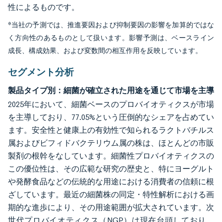
性によるものです。
*当社の予測では、推進要因および抑制要因の影響を加算的ではな
く方向性のあるものとして扱います。影響予測は、ベースライン
成長、構成効果、および変数間の相互作用を反映しています。
セグメント分析
製品タイプ別：細菌が確立された用途を通じて市場を主導
2025年において、細菌ベースのプロバイオティクスが市場
を主導しており、77.05%という圧倒的なシェアを占めてい
ます。安全性と健康上の有効性で知られるラクトバチルス
属およびビフィドバクテリウム属の株は、ほとんどの市販
製剤の根幹をなしています。細菌性プロバイオティクスの
この優位性は、その広範な研究の歴史と、特にヨーグルト
や発酵食品などの伝統的な用途における消費者の信頼に根
ざしています。最近の細菌株の同定・特性解析における画
期的な進歩により、その用途範囲が拡大されています。次
世代プロバイオティクス（NGP）は現在台頭しており、