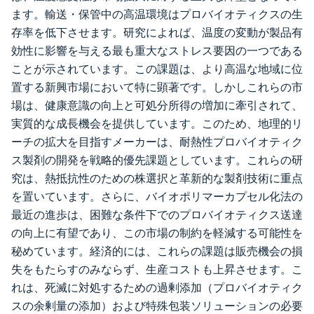
ます。輸送・保管中の高温環境はプロバイオティクスの生
存率を低下させます。研究によれば、温度の変動が製品有
効性に影響を与える最も重大なストレス要因の一つである
ことが示されています。この課題は、より高温な地域に位
置する新興市場において特に顕著です。しかしこれらの市
場は、健康意識の向上と可処分所得の増加に牽引されて、
実質的な成長機会を提供しています。このため、地理的リ
ーチの拡大を目指すメーカーは、耐熱性プロバイオティク
ス製剤の開発を戦略的優先課題としています。これらの研
究は、熱抵抗性のための株選択と革新的な製剤技術に重点
を置いています。さらに、バイオポリマーカプセル化法の
最近の進歩は、困難な条件下でのプロバイオティクス送達
の向上に有望であり、この市場の制約を軽減する可能性を
秘めています。経済的には、これらの課題は販売機会の損
失をもたらすのみならず、生産コストも上昇させます。こ
れは、死滅に対処するための過剰添加（プロバイオティク
スの余剰量の添加）および特殊包装ソリューションの必要