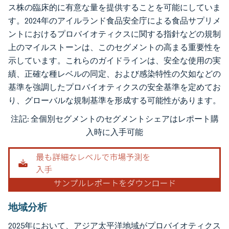
ス株の臨床的に有意な量を提供することを可能にしていま
す。2024年のアイルランド食品安全庁による食品サプリメ
ントにおけるプロバイオティクスに関する指針などの規制
上のマイルストーンは、このセグメントの高まる重要性を
示しています。これらのガイドラインは、安全な使用の実
績、正確な種レベルの同定、および感染特性の欠如などの
基準を強調したプロバイオティクスの安全基準を定めてお
り、グローバルな規制基準を形成する可能性があります。
注記: 全個別セグメントのセグメントシェアはレポート購
画像 © Mordor Intelligence。再利用にはCC BY 4.0の表示が必要です。
入時に入手可能
地域分析
2025年において、アジア太平洋地域がプロバイオティクス