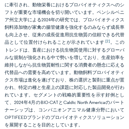
に牽引され、動物栄養におけるプロバイオティクスへのシ
フトが重要な市場機会を切り開いています。ペンシルベニ
ア州立大学による2024年の研究では、プロバイオティクス
飼料添加物が家禽の腸管健康を強化するのみならず成長率
も向上させ、従来の成長促進用抗生物質の信頼できる代替
[2]
品として位置付けられることが示されています
。この
トレンドは、畜産における抗生物質使用に対するグローバ
ルな規制が強化される中で勢いを増しており、生産効率を
維持しながら抗生物質耐性に関する消費者の懸念に応える
代替品への需要を高めています。動物飼料プロバイオティ
クス市場は進化を遂げており、株の選択と製剤に重点が置
かれ、特定の種と生産上の課題に対応した製品開発が行わ
れています。セグメントの戦略的重要性を示す好例とし
て、2024年4月のBIO-CATとCaldic North Americaのパート
ナーシップは、コンパニオンアニマル健康分野において
OPTIFEEDブランドのプロバイオティクスソリューション
を展開することを目的としています。