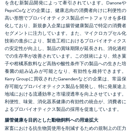
を含む新製品開発によって牽引されています。Danoneや
PepsiCoなどの企業は、健康志向の消費者向けに利便性の
高い形態でプロバイオティクス製品ポートフォリオを多様
化しており、新規参入企業は腸管健康製品で特定の消費者
セグメントに注力しています。また、マイクロカプセル化
技術の進歩により、製造工程におけるプロバイオティクス
の安定性が向上し、製品の賞味期限が延長され、消化過程
での生存率が改善されています。この技術により、焼き菓
子や柑橘系飲料など高熱や酸性条件下の製品への生きた培
養菌の組み込みが可能となり、有効性を維持できます。
Kerry Groupに買収されたGanendenなどの企業は、常温保
存可能なプロバイオティクス製品を開発し、特に発展途上
地域における流通効率と市場浸透率を向上させています。
利便性、味覚、消化器系健康の有効性の統合が、消費者に
よるプロバイオティクス製品の採用を促進しています。
腸管健康を目的とした動物飼料への用途拡大
家畜における抗生物質使用を削減するための規制上の圧力