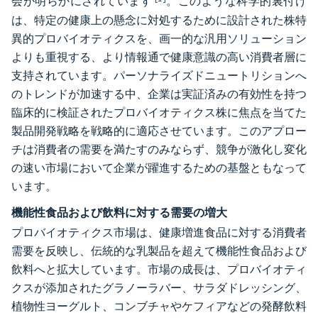
会が明らかにされています
。このような科学的裏付け
は、特定の健康上の懸念に対処するために設計された株特
異的プロバイオティクスを、画一的な汎用ソリューション
よりも重視する、より情報通で健康意識の高い消費者層に
支持されています。パーソナライズドニュートリションへ
のトレンドが加速する中、企業は実証済みの有効性を持つ
臨床的に検証されたプロバイオティクス株に焦点を当てた
製品開発戦略を戦略的に適応させています。このアプロー
チは消費者の需要を満たすのみならず、競争が激化し変化
の速い市場において企業が躍進するための基盤ともなって
います。
機能性食品および飲料に対する需要の増大
プロバイオティクス市場は、健康増進食品に対する消費者
需要を反映し、伝統的な乳製品を超えて機能性食品および
飲料へと拡大しています。市場の成長は、プロバイオティ
クスが添加されたグラノーラバー、サラダドレッシング、
植物性ヨーグルト、コンブチャやケフィアなどの発酵飲料