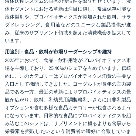
液体送達システムの固有の優位性を際立たせています。液
体セグメントにおける革新は注目に値し、常温保存可能な
液体製剤や、プロバイオティクスが添加された飲料、サラ
ダドレッシング、食用油などのユニークな製品提供が進
み、従来のサプリメント領域を超えた消費機会を拡大して
います。
用途別：食品・飲料が市場リーダーシップを維持
2025年において、食品・飲料用途がプロバイオティクス市
場を主導しており、25.40%のシェアを占めています。伝統
的に、このカテゴリーはプロバイオティクス消費の主要な
入口として機能してきました。ヨーグルトが長年の主力製
品である一方、最近の革新によりプロバイオティクスの景
観が広がり、飲料、乳幼児用調製粉乳、さらには非乳製品
オプションを含む多様な食品カテゴリーが包含されるよう
になっています。日常的な食品にプロバイオティクスを組
み込むこのシフトは、サプリメントに頼るよりも食事から
栄養素を摂取したいという消費者の嗜好に合致していま