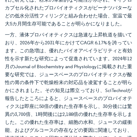
カプセル化されたプロバイオティクスがピーナツバターな
どの低水分活性フィリングと組み合わせた場合、室温で最
大5カ月間生存可能であることが明らかになりました。
一方、液体プロバイオティクスは急速な上昇軌道を描いて
おり、2026年から2031年にかけてCAGR 6.17%を誇ってい
ます。この急増は、優れたバイオアベイラビリティと有効
性を示す新たな研究によって促進されています。2024年12
月のJournal of Biochemistry and Physiologyに掲載された重
要な研究では、ジュースベースのプロバイオティクスが酸
性の胃の条件下で乾燥粉末の対応品を凌駕することが明ら
かにされました。その知見は際立っており、SciTechnolが
報告したところによると、ジュースベースのプロバイオテ
ィクスは即座に50倍の優れた生存率を示し、30分後には驚
異の3,700倍、1時間後には2,188倍の優れた生存率を示しま
した。この優れた生存率は、細胞の水和、ジュースの緩衝
能、およびグルコースの存在などの要因に関連しており、