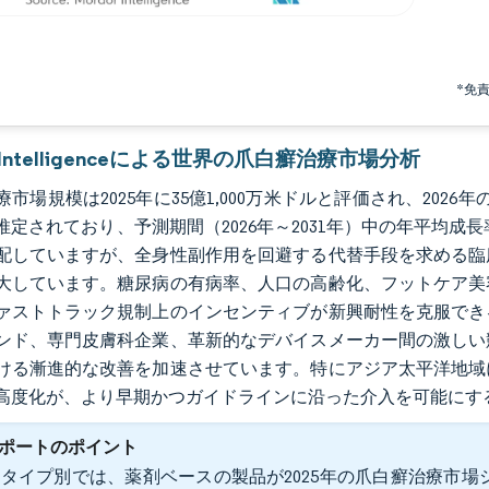
*免
r Intelligenceによる世界の爪白癬治療市場分析
市場規模は2025年に35億1,000万米ドルと評価され、2026年の3
推定されており、予測期間（2026年～2031年）中の年平均成長
配していますが、全身性副作用を回避する代替手段を求める臨
大しています。糖尿病の有病率、人口の高齢化、フットケア美
ァストトラック規制上のインセンティブが新興耐性を克服でき
ンド、専門皮膚科企業、革新的なデバイスメーカー間の激しい
ける漸進的な改善を加速させています。特にアジア太平洋地域
高度化が、より早期かつガイドラインに沿った介入を可能にす
ポートのポイント
タイプ別では、薬剤ベースの製品が2025年の爪白癬治療市場シ