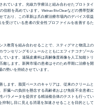
されています。光線力学療法と組み合わせたプロトタイ
高めています。Welnax BioClearなどの携帯型家
せており、この革新は爪白癬治療市場内のデバイス収益
法を受けている患者の安全性プロファイルを改善するた
ンス教育を組み合わせることで、スティグマと物流上の
カウンセリングモジュールとともにエフィナコナゾール
しています。遠隔皮膚科は高解像度画像を人工知能トリ
匹敵します。新興市場の患者はそのため早期に治療を開
場の勢いを持続させています。
善します。脂質ベースのキャリアは、従来のクリームと
、肝臓への負担を懸念する高齢者および免疫不全患者に
性パラメータを提供する精油複合体のテストも行ってい
を抑制し目に見える消退を加速させることを目的として