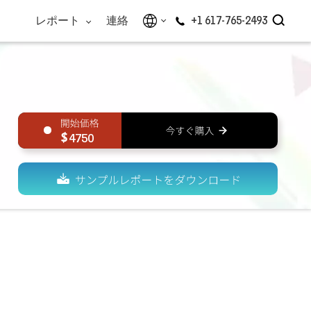
レポート
連絡
+1 617-765-2493
4750