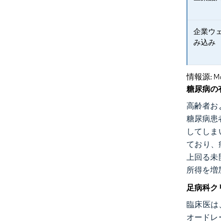
企業ウ
み込み
情報源: Mord
糖尿病の
高齢者お
糖尿病患
してしま
ており、
上回る未
所得を増
足病科ク
臨床医は
オードレ