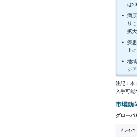
は2
病原
りこ
拡
疾患
上に
地域
ジア
注記：本レ
入手可能
市場動
グローバ
ドライバ