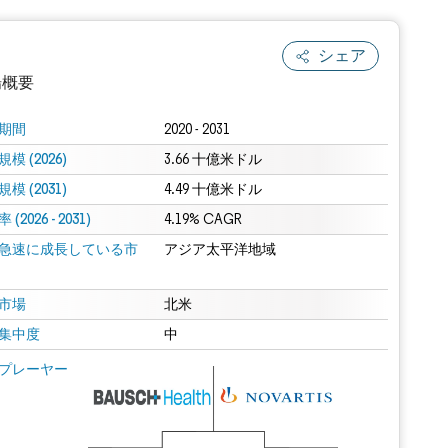
シェア
場概要
期間
2020 - 2031
模 (2026)
3.66 十億米ドル
模 (2031)
4.49 十億米ドル
(2026 - 2031)
4.19% CAGR
急速に成長している市
アジア太平洋地域
.0の表示が必要です。
市場
北米
集中度
中
 Mordor Intelligence。再利用にはCC BY 4.0の表示が必要です。
プレーヤー