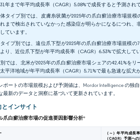
031年まで年平均成長率（CAGR）5.08%で成長すると予測され
体タイプ別では、皮膚糸状菌が2025年の爪白癬治療市場規模の
れまで検出されていなかった感染症が明らかになるにつれ、非皮
大しています。
タイプ別では、遠位爪下型が2025年の爪白癬治療市場規模の7
より、近位爪下型が年平均成長率（CAGR）6.53%で拡大して
別では、北米が2025年の爪白癬治療市場シェアの42.41%
太平洋地域が年平均成長率（CAGR）5.71%で最も急速な拡
ポートの市場規模および予測値は、Mordor Intelligence
な最新のデータと洞察に基づいて更新されています。
向とインサイト
ル爪白癬治療市場の促進要因影響分析
*
ー
（～）年平均成長
（CAGR）予測へ