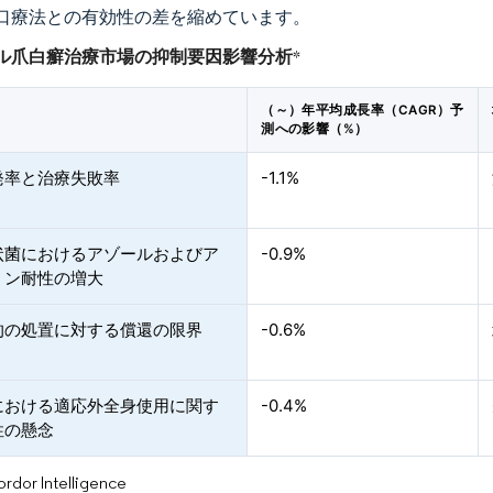
口療法との有効性の差を縮めています。
ル爪白癬治療市場の抑制要因影響分析
*
（～）年平均成長率（CAGR）予
測への影響（%）
発率と治療失敗率
-1.1%
状菌におけるアゾールおよびア
-0.9%
ミン耐性の増大
的の処置に対する償還の限界
-0.6%
における適応外全身使用に関す
-0.4%
性の懸念
or Intelligence