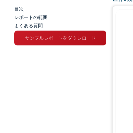
目次
市場規模とシェア
レポートの範囲
よくある質問
市場分析
トレンドとインサイト
セグメント分析
地理分析
競争環境
主要プレーヤー
業界の動向