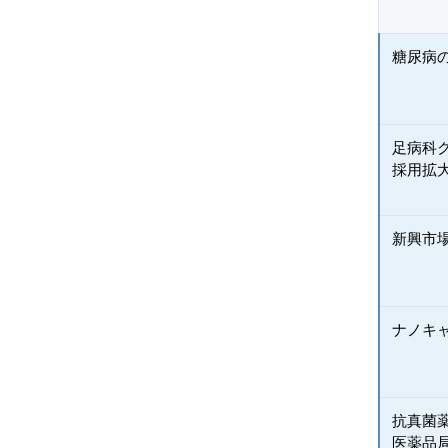
糖尿病
足病科
採用拡
新興市
ナノキ
抗真菌
医薬品