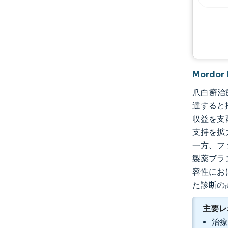
Mordo
爪白癬治療
達すると
収益を支
支持を拡
一方、フ
製薬ブラ
容性にお
た診断の
主要レ
治療