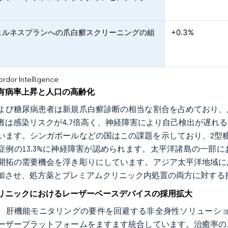
ェルネスプランへの爪白癬スクリーニングの組
+0.3%
or Intelligence
有病率上昇と人口の高齢化
よび糖尿病患者は新規爪白癬診断の相当な割合を占めており、
者は感染リスクが4.7倍高く、神経障害により自己検出が遅れ
います。シンガポールなどの国はこの課題を示しており、2型糖
症例の13.3%に神経障害が認められます。太平洋諸島の一部
開拓の需要機会を浮き彫りにしています。アジア太平洋地域に
加させ、処方薬とプレミアムクリニック内処置の両方に対する
リニックにおけるレーザーベースデバイスの採用拡大
、肝機能モニタリングの要件を回避する非全身性ソリューション
ーザープラットフォームをますます統合しています。治癒率の