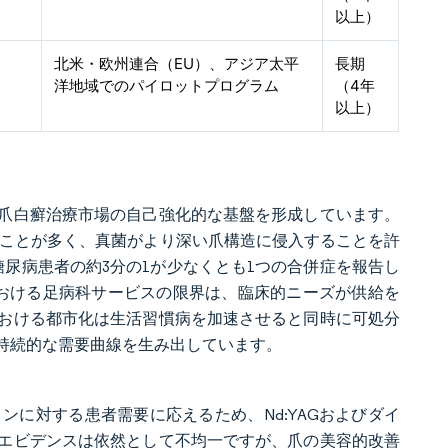
以上）
北米・欧州連合（EU）、アジア太平
長期
洋地域でのパイロットプログラム
（4年
以上）
爪白癬治療市場の自己強化的な基盤を形成しています。
ることが多く、真菌がより深い爪構造に侵入することを許
尿病患者の約3分の1が少なくとも1つの合併症を報告し
における足病科サービスの限界は、臨床的ニーズが供給を
おける都市化は生活習慣病を加速させると同時に可処分
持続的な需要曲線を生み出しています。
に対する患者需要に応えるため、Nd:YAGおよびダイ
エビデンスは依然として不均一ですが、爪の美容的改善