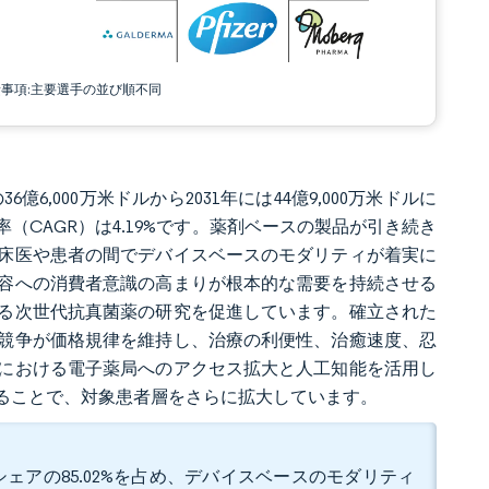
責事項:主要選手の並び順不同
6億6,000万米ドルから2031年には44億9,000万米ドルに
率（CAGR）は4.19%です。薬剤ベースの製品が引き続き
床医や患者の間でデバイスベースのモダリティが着実に
容への消費者意識の高まりが根本的な需要を持続させる
る次世代抗真菌薬の研究を促進しています。確立された
競争が価格規律を維持し、治療の利便性、治癒速度、忍
における電子薬局へのアクセス拡大と人工知能を活用し
ることで、対象患者層をさらに拡大しています。
ェアの85.02%を占め、デバイスベースのモダリティ