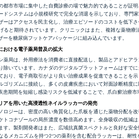
の都市市場に集中した自費診療の場で魅力的であることが証明
ードシステムは小規模研究で完全な消退を示しており、専門家の信頼を
ザーはアクセスを民主化し、治療エピソードのコストを低下さ
げると期待されています。クリニックはまた、複雑な薬物療
ザーを糖尿病フットケアパッケージに組み込んでいます。
における電子薬局普及の拡大
ン薬局は、外用療法を消費者に直接配送し、製品とアドヒアラ
り除いています。カナダのデジタルプラットフォームはすでに
ており、電子商取引がより良い治療成果を促進できることを示
ルゴリズムに接続し、多くの皮膚疾患において対面診断精度に
疾患期間を短縮し感染リスクを低減することで、爪白癬治療市
リアを用いた高浸透性ネイルラッカーの発売
ノロジーは、密度の高い角質化した爪板を通じた薬物分配を改
ケトコナゾールの局所濃度を数倍高めます。全身吸収の低減は
ます。製剤開発者はまた、広域抗真菌スペクトルと良好な安全
なるメカニズムを持つ2つの薬剤を含む配合ラッカーは、耐性