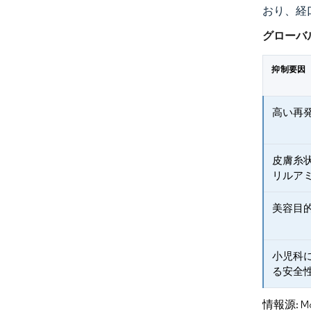
おり、経
グローバ
抑制要因
高い再
皮膚糸
リルア
美容目
小児科
る安全
情報源: Mord