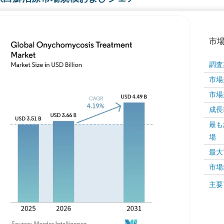
市
調査
市場規
市場規
成長率 
最も
場
画像 © Mordor Intelligence。再利用にはCC BY 4
最大
市場
画像 ©
主要