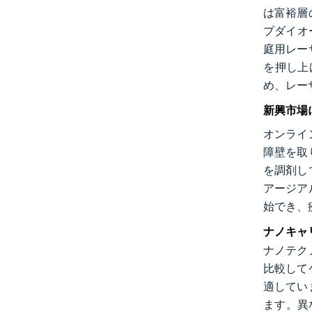
は富裕層
プダイオ
庭用レー
を押し上
め、レー
新興市場
オンライ
障壁を取
を調剤し
アージア
始でき、
ナノキャ
ナノテク
比較して
適してい
ます。異