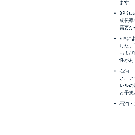
ます。
BP St
成長率
需要が
EIA
した。
および
性があ
石油・
と、ア
レルの
と予想
石油・