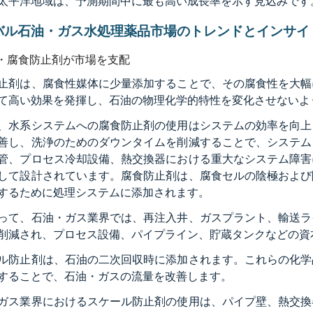
太平洋地域は、予測期間中に最も高い成長率を示す見込みです
バル石油・ガス水処理薬品市場のトレンドとインサイ
・腐食防止剤が市場を支配
止剤は、腐食性媒体に少量添加することで、その腐食性を大幅
て高い効果を発揮し、石油の物理化学的特性を変化させないよ
、水系システムへの腐食防止剤の使用はシステムの効率を向上
善し、洗浄のためのダウンタイムを削減することで、システム
管、プロセス冷却設備、熱交換器における重大なシステム障害
して設計されています。腐食防止剤は、腐食セルの陰極および
するために処理システムに添加されます。
って、石油・ガス業界では、再注入井、ガスプラント、輸送ラ
削減され、プロセス設備、パイプライン、貯蔵タンクなどの資
ル防止剤は、石油の二次回収時に添加されます。これらの化学
することで、石油・ガスの流量を改善します。
ガス業界におけるスケール防止剤の使用は、パイプ壁、熱交換