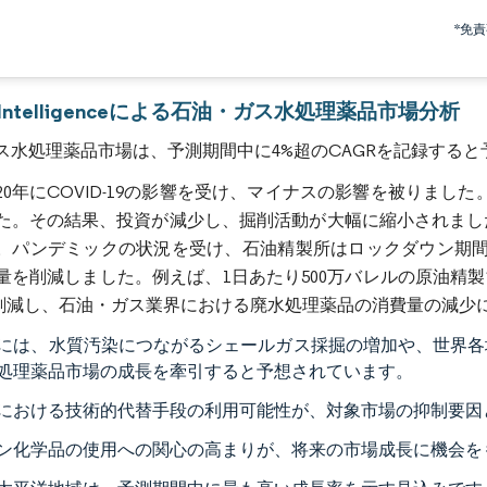
画像 © Mordor Intelligence。再利用にはCC BY 4.0の表示が必要です。
*免
r Intelligenceによる石油・ガス水処理薬品市場分析
ス水処理薬品市場は、予測期間中に4%超のCAGRを記録する
20年にCOVID-19の影響を受け、マイナスの影響を被りました
た。その結果、投資が減少し、掘削活動が大幅に縮小されまし
。パンデミックの状況を受け、石油精製所はロックダウン期間中
を削減しました。例えば、1日あたり500万バレルの原油精製能力を持つIn
0%削減し、石油・ガス業界における廃水処理薬品の消費量の減少
には、水質汚染につながるシェールガス採掘の増加や、世界各
処理薬品市場の成長を牽引すると予想されています。
における技術的代替手段の利用可能性が、対象市場の抑制要因
ン化学品の使用への関心の高まりが、将来の市場成長に機会を