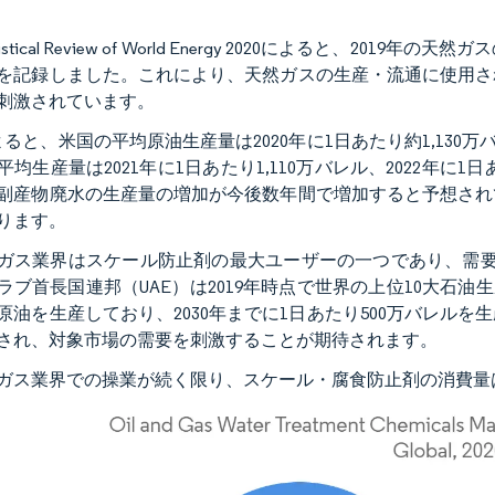
atistical Review of World Energy 2020によると、2
を記録しました。これにより、天然ガスの生産・流通に使用さ
刺激されています。
によると、米国の平均原油生産量は2020年に1日あたり約1,130万
平均生産量は2021年に1日あたり1,110万バレル、2022年に
副産物廃水の生産量の増加が今後数年間で増加すると予想され
ります。
ガス業界はスケール防止剤の最大ユーザーの一つであり、需要
ラブ首長国連邦（UAE）は2019年時点で世界の上位10大石油生産
原油を生産しており、2030年までに1日あたり500万バレル
され、対象市場の需要を刺激することが期待されます。
ガス業界での操業が続く限り、スケール・腐食防止剤の消費量