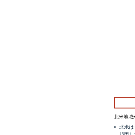
画像 © Mo
北米地域
北米は
起因し