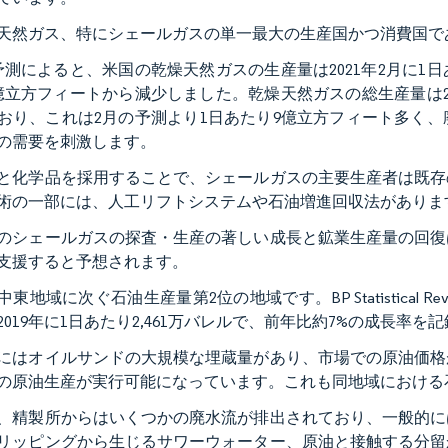
天然ガス、特にシェールガスの単一最大の生産国かつ消費国で
の予測によると、米国の乾燥天然ガスの生産量は2021年2月に1日あ
4億立方フィートから減少しました。乾燥天然ガスの総生産量は2
おり、これは2月の予測より1日あたり9億立方フィート多く
の需要を刺激します。
と化学品を採用することで、シェールガスの主要生産者は既存
術の一部には、人工リフトシステムや石油増進回収法がありま
のシェールガスの探査・生産の著しい成長と鉱業生産量の回復
支援すると予想されます。
東地域に次ぐ石油生産量第2位の地域です。BP Statistical Revie
2019年に1日あたり2,461万バレルで、前年比約7%の成長
にはオイルサンドの大規模な埋蔵量があり、市場での原油価格
の原油生産が実行可能になっています。これも同地域における
、精製所からはいくつかの廃水流が排出されており、一般的に
リッピングから生じるサワーウォーター、原油と接触する分留