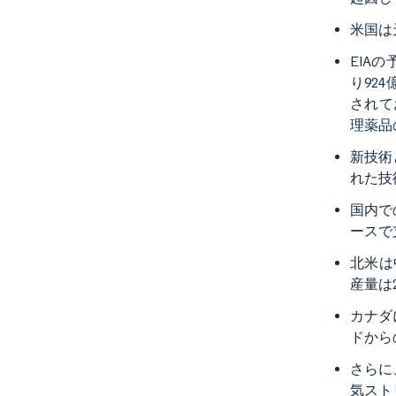
米国は
EIA
り92
されて
理薬品
新技術
れた技
国内で
ースで
北米は中
産量は
カナダ
ドから
さらに
気スト