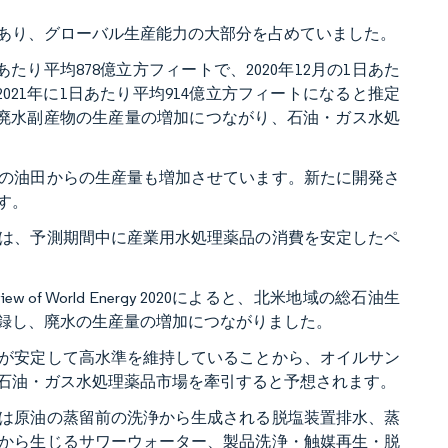
あり、グローバル生産能力の大部分を占めていました。
たり平均878億立方フィートで、2020年12月の1日あた
021年に1日あたり平均914億立方フィートになると推定
、廃水副産物の生産量の増加につながり、石油・ガス水処
の油田からの生産量も増加させています。新たに開発さ
す。
は、予測期間中に産業用水処理薬品の消費を安定したペ
w of World Energy 2020によると、北米地域の総石油生
率を記録し、廃水の生産量の増加につながりました。
が安定して高水準を維持していることから、オイルサン
石油・ガス水処理薬品市場を牽引すると予想されます。
は原油の蒸留前の洗浄から生成される脱塩装置排水、蒸
から生じるサワーウォーター、製品洗浄・触媒再生・脱