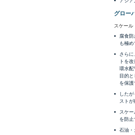
アジア
グロー
スケール
腐食防
も極め
さらに
トを改
環水配
目的と
を保護
したが
ストが
スケー
を防止
石油・