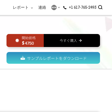
レポート
連絡
+1 617-765-2493
4750