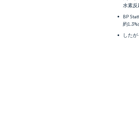
水素反
BP S
約1.
したが