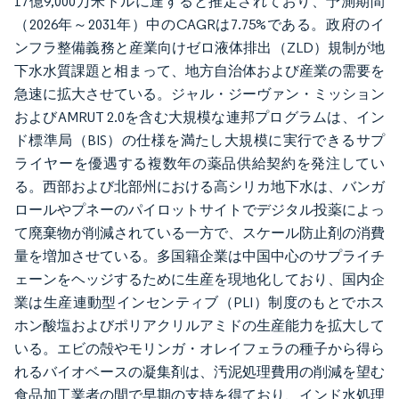
17億9,000万米ドルに達すると推定されており、予測期間
（2026年～2031年）中のCAGRは7.75%である。政府のイ
ンフラ整備義務と産業向けゼロ液体排出（ZLD）規制が地
下水水質課題と相まって、地方自治体および産業の需要を
急速に拡大させている。ジャル・ジーヴァン・ミッション
およびAMRUT 2.0を含む大規模な連邦プログラムは、イン
ド標準局（BIS）の仕様を満たし大規模に実行できるサプ
ライヤーを優遇する複数年の薬品供給契約を発注してい
る。西部および北部州における高シリカ地下水は、バンガ
ロールやプネーのパイロットサイトでデジタル投薬によっ
て廃棄物が削減されている一方で、スケール防止剤の消費
量を増加させている。多国籍企業は中国中心のサプライチ
ェーンをヘッジするために生産を現地化しており、国内企
業は生産連動型インセンティブ（PLI）制度のもとでホス
ホン酸塩およびポリアクリルアミドの生産能力を拡大して
いる。エビの殻やモリンガ・オレイフェラの種子から得ら
れるバイオベースの凝集剤は、汚泥処理費用の削減を望む
食品加工業者の間で早期の支持を得ており、インド水処理