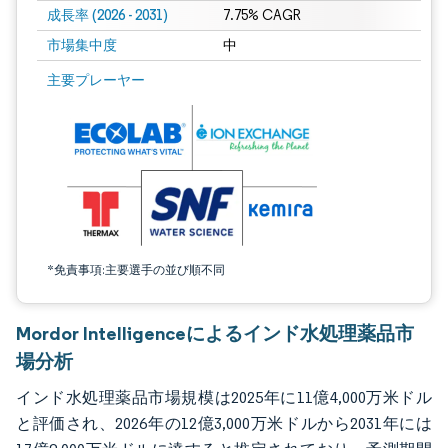
成長率 (2026 - 2031)
7.75% CAGR
市場集中度
中
画像 © Mordor Intelligence。再利用にはCC BY 4.0の表示が必要です。
主要プレーヤー
*免責事項:主要選手の並び順不同
Mordor Intelligenceによるインド水処理薬品市
場分析
インド水処理薬品市場規模は2025年に11億4,000万米ドル
と評価され、2026年の12億3,000万米ドルから2031年には