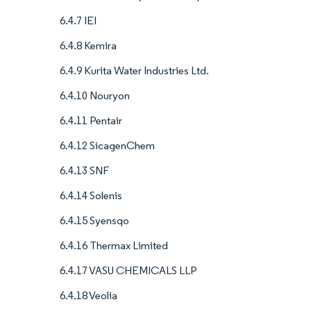
6.4.7 IEI
6.4.8 Kemira
6.4.9 Kurita Water Industries Ltd.
6.4.10 Nouryon
6.4.11 Pentair
6.4.12 SicagenChem
6.4.13 SNF
6.4.14 Solenis
6.4.15 Syensqo
6.4.16 Thermax Limited
6.4.17 VASU CHEMICALS LLP
6.4.18 Veolia