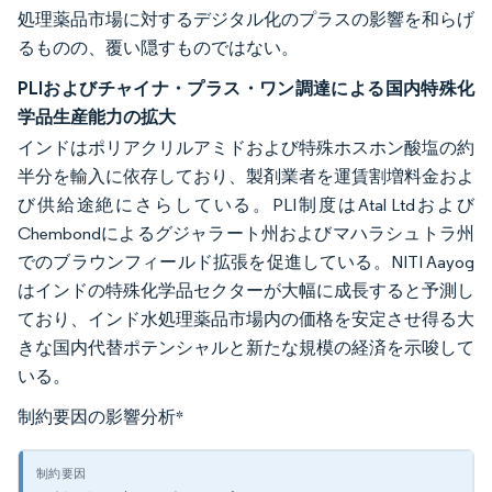
処理薬品市場に対するデジタル化のプラスの影響を和らげ
るものの、覆い隠すものではない。
PLIおよびチャイナ・プラス・ワン調達による国内特殊化
学品生産能力の拡大
インドはポリアクリルアミドおよび特殊ホスホン酸塩の約
半分を輸入に依存しており、製剤業者を運賃割増料金およ
び供給途絶にさらしている。PLI制度はAtal Ltdおよび
Chembondによるグジャラート州およびマハラシュトラ州
でのブラウンフィールド拡張を促進している。NITI Aayog
はインドの特殊化学品セクターが大幅に成長すると予測し
ており、インド水処理薬品市場内の価格を安定させ得る大
きな国内代替ポテンシャルと新たな規模の経済を示唆して
いる。
制約要因の影響分析
*