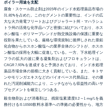
ボイラー用途を支配
腐食・スケール防止剤は2025年のインド水処理薬品市場の
31.82%を占めた。このセグメントの重要性は、インドの広
大な火力発電フリートおよびグジャラート州・マハラシュ
トラ州の活発な化学品ハブと密接に結びついており、ホス
ホン酸塩・ポリマーブレンドが熱交換設備の保護に重要な
役割を果たしている。厳格な環境規制に後押しされた亜鉛
化合物からホスホン酸塩への業界全体のシフトが、ホスホ
ン酸塩の採用を大幅に促進している。一方、下水処理イン
フラの拡大の波に乗る凝集剤およびフロキュラントは、
CAGR 7.93%を達成すると予測されており、インド水処理
薬品市場全体の規模に大きく貢献している。また、キトサ
ンやモリンガエキスなどのバイオベース代替品は、その優
れた汚泥削減能力により、ニッチながらも収益性の高いサ
ブセグメントを確立しつつある。
殺生物剤および消毒剤は、残留塩素濃度0.2～1 mg/Lを義
務付けるIS 10500飲料水基準への準拠の必要性から、地方