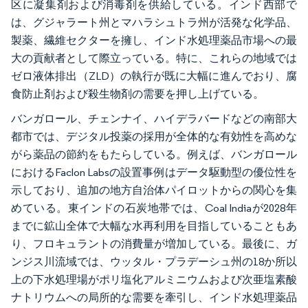
区に凝集剤および消毒剤を供給している。インド西部で
は、グジャラート州とマハラシュトラ州が活発な化学品、
製薬、繊維セクターを擁し、インド水処理薬品市場への最
大の貢献者として際立っている。特に、これらの地域では
ゼロ液体排出（ZLD）の執行が既に大幅に進んでおり、腐
食防止剤および殺生物剤の需要を押し上げている。
バンガロール、チェンナイ、ハイデラバードなどの南部大
都市では、デジタル投薬の採用が全体的な有効性を高めな
がら薬品の節約をもたらしている。例えば、バンガロール
におけるFaclon Labsの設置事例はデータ駆動型の優位性を
示しており、追加の地方自治体パイロットからの関心を集
めている。東インドの石炭地帯では、Coal Indiaが2028年
までに鉱山全体で大幅な水再利用を目指していることもあ
り、フロキュラントの消費量が増加している。最後に、ガ
ンジス川流域では、ウッタル・プラデーシュ州の18か所以
上の下水処理場がポリ塩化アルミニウムおよび次亜塩素酸
ナトリウムへの局所的な需要を牽引し、インド水処理薬品