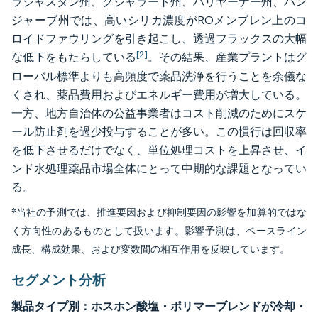
ラジャスタン州、グジャラート州、ハリヤーナー州、パン
ジャーブ州では、高いシリカ濃度がROメンブレン上のコ
ロイドファウリングを引き起こし、透過フラックスの大幅
[2]
な低下をもたらしている
。その結果、産業プラントはグ
ローバル標準よりも高頻度で薬品洗浄を行うことを余儀な
くされ、薬品費用およびエネルギー費用が増大している。
一方、地方自治体の公益事業者はコスト削減のためにスケ
ール防止剤を過少投与することが多い。この慣行は回収率
を低下させるだけでなく、単位処理コストを上昇させ、イ
ンド水処理薬品市場全体にとって中期的な課題となってい
る。
*当社の予測では、推進要因および抑制要因の影響を加算的ではな
く方向性のあるものとして扱います。影響予測は、ベースライン
成長、構成効果、および変数間の相互作用を反映しています。
セグメント分析
製品タイプ別：ホスホン酸塩・ポリマーブレンドが冷却・