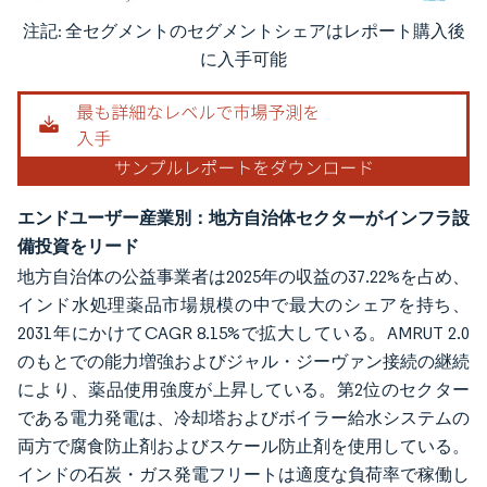
注記: 全セグメントのセグメントシェアはレポート購入後
画像 © Mordor Intelligence。再利用にはCC BY 4.0の表示が必要です。
に入手可能
エンドユーザー産業別：地方自治体セクターがインフラ設
備投資をリード
地方自治体の公益事業者は2025年の収益の37.22%を占め、
インド水処理薬品市場規模の中で最大のシェアを持ち、
2031年にかけてCAGR 8.15%で拡大している。AMRUT 2.0
のもとでの能力増強およびジャル・ジーヴァン接続の継続
により、薬品使用強度が上昇している。第2位のセクター
である電力発電は、冷却塔およびボイラー給水システムの
両方で腐食防止剤およびスケール防止剤を使用している。
インドの石炭・ガス発電フリートは適度な負荷率で稼働し