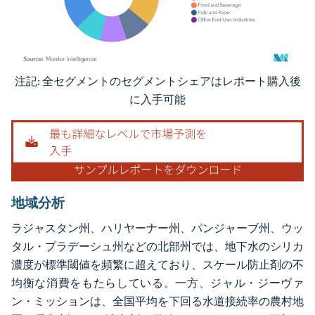
注記: 全セグメントのセグメントシェアはレポート購入後
画像 © Mordor Intelligence。再利用にはCC BY 4.0の表示が必要です。
に入手可能
地域分析
ラジャスタン州、ハリヤーナー州、パンジャーブ州、ウッ
タル・プラデーシュ州などの北部州では、地下水のシリカ
濃度が標準閾値を頻繁に超えており、スケール防止剤の不
均衡な消費をもたらしている。一方、ジャル・ジーヴァ
ン・ミッションは、全国平均を下回る水道接続率の農村地