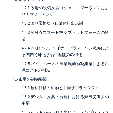
4.2.1 政府の設備投資（ジャル・ジーヴァンおよ
びナマミ・ガンゲ）
4.2.2 より厳格なゼロ液体排出規制
4.2.3 AI対応スマート投薬プラットフォームの急
増
4.2.4 PLIおよびチャイナ・プラス・ワン戦略によ
る国内特殊化学品生産能力の強化
4.2.5 バイオベースの農業廃棄物凝集剤による汚
泥コストの削減
4.3 市場の制約要因
4.3.1 原料価格の変動と中国サプライシフト
4.3.2 デジタル投薬・分析における熟練労働力の
不足
4.3.3 インドの高シリカ水によるメンブレンファ