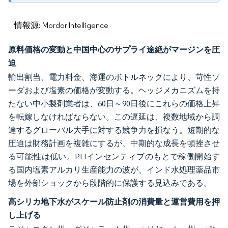
情報源: Mordor Intelligence
原料価格の変動と中国中心のサプライ途絶がマージンを圧
迫
輸出割当、電力料金、海運のボトルネックにより、苛性ソ
ーダおよび塩素の価格が変動する。ヘッジメカニズムを持
たない中小製剤業者は、60日～90日後にこれらの価格上昇
を転嫁しなければならない。この遅延は、複数地域から調
達するグローバル大手に対する競争力を損なう。短期的な
圧迫は財務計画を複雑にするが、中期的な成長を頓挫させ
る可能性は低い。PLIインセンティブのもとで稼働開始す
る国内塩素アルカリ生産能力の波が、インド水処理薬品市
場を外部ショックから段階的に保護する見込みである。
高シリカ地下水がスケール防止剤の消費量と運営費用を押
し上げる