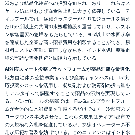
器および結晶化装置への投資を迫られており、これらはス
ケール防止剤および腐食防止剤に大きく依存している。テ
ィルプールでは、繊維クラスターがZLDモジュールを備え
た18か所以上の共同排水処理施設を運営しており、ホスホ
ン酸塩需要の急増をもたらしている。90%以上の水回収率
を達成した企業は高い薬品費用を相殺することができ、原
材料コストの変動に直面しながらも、インド水処理薬品市
場の堅調な需要軌跡と回復力を示している。
AI対応スマート投薬プラットフォームが薬品消費を最適化
地方自治体の公益事業者および産業キャンパスは、IoT対
応投薬システムを活用し、凝集剤および消毒剤の投与量を
リアルタイムで調整することで薬品の節約を実現してい
る。バンガロールの病院では、FluxGenのプラットフォー
ムが全体的な水消費量を削減するだけでなく、冷却塔のブ
ローダウンを半減させた。これらの成果はティア1都市で
の大規模な入札を促進しているが、熟練オペレーターの不
足が広範な普及を妨げている。このニュアンスはインド水