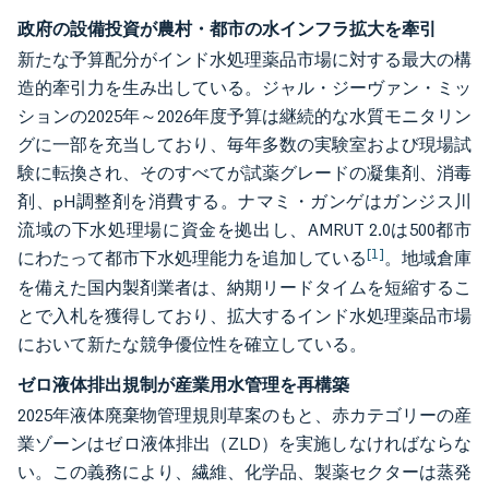
政府の設備投資が農村・都市の水インフラ拡大を牽引
新たな予算配分がインド水処理薬品市場に対する最大の構
造的牽引力を生み出している。ジャル・ジーヴァン・ミッ
ションの2025年～2026年度予算は継続的な水質モニタリン
グに一部を充当しており、毎年多数の実験室および現場試
験に転換され、そのすべてが試薬グレードの凝集剤、消毒
剤、pH調整剤を消費する。ナマミ・ガンゲはガンジス川
流域の下水処理場に資金を拠出し、AMRUT 2.0は500都市
[1]
にわたって都市下水処理能力を追加している
。地域倉庫
を備えた国内製剤業者は、納期リードタイムを短縮するこ
とで入札を獲得しており、拡大するインド水処理薬品市場
において新たな競争優位性を確立している。
ゼロ液体排出規制が産業用水管理を再構築
2025年液体廃棄物管理規則草案のもと、赤カテゴリーの産
業ゾーンはゼロ液体排出（ZLD）を実施しなければならな
い。この義務により、繊維、化学品、製薬セクターは蒸発