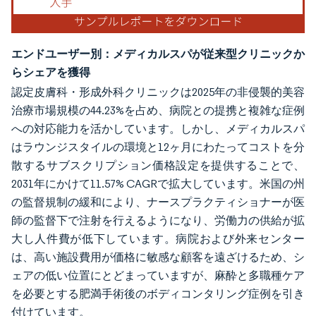
エンドユーザー別：メディカルスパが従来型クリニックか
らシェアを獲得
認定皮膚科・形成外科クリニックは2025年の非侵襲的美容
治療市場規模の44.23%を占め、病院との提携と複雑な症例
への対応能力を活かしています。しかし、メディカルスパ
はラウンジスタイルの環境と12ヶ月にわたってコストを分
散するサブスクリプション価格設定を提供することで、
2031年にかけて11.57% CAGRで拡大しています。米国の州
の監督規制の緩和により、ナースプラクティショナーが医
師の監督下で注射を行えるようになり、労働力の供給が拡
大し人件費が低下しています。病院および外来センター
は、高い施設費用が価格に敏感な顧客を遠ざけるため、シ
ェアの低い位置にとどまっていますが、麻酔と多職種ケア
を必要とする肥満手術後のボディコンタリング症例を引き
付けています。