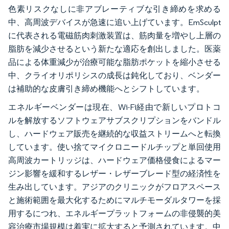
色素リスクなしに非アブレーティブな引き締めを求める
中、高周波デバイスが急速に追い上げています。EmSculpt
に代表される電磁筋肉刺激装置は、筋肉量を増やし上層の
脂肪を減少させるという新たな適応を創出しました。医薬
品による体重減少が治療可能な脂肪ポケットを縮小させる
中、クライオリポリシスの成長は鈍化しており、ベンダー
は補助的な皮膚引き締め機能へとシフトしています。
エネルギーベンダーは現在、Wi-Fi経由で新しいプロトコ
ルを解放するソフトウェアサブスクリプションをバンドル
し、ハードウェア販売を継続的な収益ストリームへと転換
しています。使い捨てマイクロニードルチップと単回使用
高周波カートリッジは、ハードウェア価格侵食によるマー
ジン影響を緩和するレザー・レザーブレード型の経済性を
生み出しています。アジアのクリニックがフロアスペース
と施術範囲を最大化するためにマルチモーダルタワーを採
用するにつれ、エネルギープラットフォームの非侵襲的美
容治療市場規模は着実に拡大すると予測されています。中