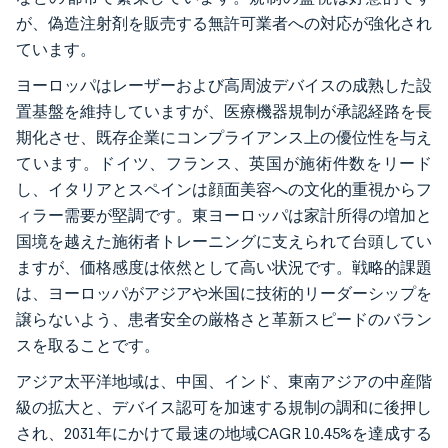
が、偽造注射剤を販売する無許可業者への対応が強化され
ています。
ヨーロッパはレーザーおよび高周波デバイスの成熟した設
置基盤を維持していますが、医療機器規制が承認経路を長
期化させ、既存企業にコンプライアンス上の優位性を与え
ています。ドイツ、フランス、英国が施術件数をリード
し、イタリアとスペインは顔面美容への文化的重視からフ
ィラー需要が堅調です。東ヨーロッパは家計所得の増加と
国境を越えた施術者トレーニングに支えられて台頭してい
ますが、価格感度は依然として高い状況です。戦略的課題
は、ヨーロッパがアジアや米国に技術的リーダーシップを
譲らないよう、患者安全の厳格さと革新スピードのバラン
スを取ることです。
アジア太平洋地域は、中国、インド、東南アジアの中産階
級の拡大と、デバイス認可を加速する規制の調和に後押し
され、2031年にかけて最速の地域CAGR 10.45%を達成する