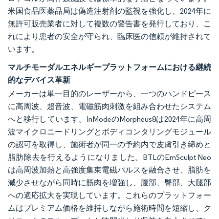
米国食品医薬品局は偽造注射剤の監視を強化し、2024年に
無許可販売業者に対して複数の警告書を発行しており、こ
れにより患者の安全が守られ、臨床医の信頼が維持されて
います。
マルチモーダルエネルギープラットフォームにおける継続
的なデバイス革新
メーカーは単一目的のレーザーから、一つのハンドピース
に高周波、超音波、電磁筋肉刺激を組み合わせたシステム
へと移行しています。InModeのMorpheus8は2024年に高周
波マイクロニードリングとボディコンタリングモジュール
の認可を取得し、施術者が同一の予約内で皮膚引き締めと
脂肪除去を行えるようになりました。BTLのEmSculpt Neo
は高周波加熱と高強度集束電磁パルスを融合させ、脂肪を
減少させながら同時に筋肉を増強し、腹部、臀部、大腿部
への適応拡大を実現しています。これらのプラットフォー
ムはプレミアム価格を維持しながら施術時間を短縮し、ク