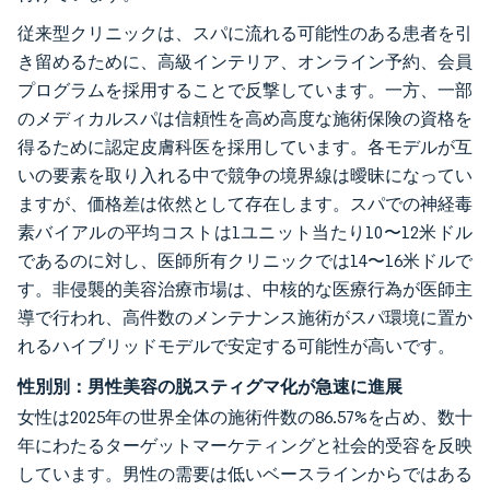
従来型クリニックは、スパに流れる可能性のある患者を引
き留めるために、高級インテリア、オンライン予約、会員
プログラムを採用することで反撃しています。一方、一部
のメディカルスパは信頼性を高め高度な施術保険の資格を
得るために認定皮膚科医を採用しています。各モデルが互
いの要素を取り入れる中で競争の境界線は曖昧になってい
ますが、価格差は依然として存在します。スパでの神経毒
素バイアルの平均コストは1ユニット当たり10〜12米ドル
であるのに対し、医師所有クリニックでは14〜16米ドルで
す。非侵襲的美容治療市場は、中核的な医療行為が医師主
導で行われ、高件数のメンテナンス施術がスパ環境に置か
れるハイブリッドモデルで安定する可能性が高いです。
性別別：男性美容の脱スティグマ化が急速に進展
女性は2025年の世界全体の施術件数の86.57%を占め、数十
年にわたるターゲットマーケティングと社会的受容を反映
しています。男性の需要は低いベースラインからではある