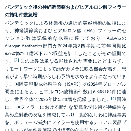
パンデミック後の神経調節薬およびヒアルロン酸フィラー
の施術件数急増
パンデミックによる休業後の選択的美容施術の回復によ
り、神経調節薬およびヒアルロン酸（HA）フィラーのセ
ッション数は記録的な水準に達しており、AbbVieの
Allergan Aesthetics部門が2024年第3四半期に前年同期比
8.6%増の11億米ドルの収益を計上したことがその証拠で
[2]
す。
この上昇は単なる抑圧された需要にとどまらず、
リモートワークによって顔がカメラに映る機会が増え、患
者がより早い時期からしわ予防を求めるようになっていま
す。国際美容形成外科学会（ISAPS）の2024年グローバル
調査によると、ヒアルロン酸施術件数は6,338,184件に達
[3]
し、世界全体で2023年比5.2%増を記録しました。
同時
に、HAフィラーにおける新たな架橋化学技術が持続性を
高め注射後の炎症を軽減しており、動的なしわに神経毒素
を、ボリューム減少にフィラーを使用するデュアル製品プ
ロトコルが高件数施設では標準的な手法となっています。