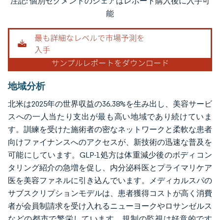
注記: 個別セグメントのシェアはレポート購入後に入手可
画像 © Mordor Intelligence。再利用にはCC BY 4.0の表示が必要です。
能
地域分析
北米は2025年の世界収益の36.38%を生み出し、美容サービ
スへの一人当たり支出が最も高い地域であり続けていま
す。訓練を受けた施術者の密なネットワークと柔軟な患者
向けファイナンスへのアクセスが、新技術の迅速な普及を
可能にしています。GLP-1処方は体重減少後のボディコン
タリング紹介の急増を促し、内分泌科医とプライマリケア
医を美容ファネルに引き込んでいます。メディカルスパの
サブスクリプションモデルは、患者獲得コストが高く消費
者が会員制請求を受け入れるニューヨークやロサンゼルス
などの都市で繁栄しています。規制の監視は好意的です