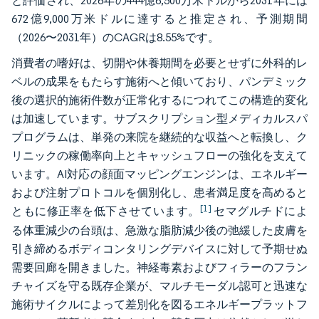
と評価され、2026年の444億6,500万米ドルから2031年には
672億9,000万米ドルに達すると推定され、予測期間
（2026〜2031年）のCAGRは8.55%です。
消費者の嗜好は、切開や休養期間を必要とせずに外科的レ
ベルの成果をもたらす施術へと傾いており、パンデミック
後の選択的施術件数が正常化するにつれてこの構造的変化
は加速しています。サブスクリプション型メディカルスパ
プログラムは、単発の来院を継続的な収益へと転換し、ク
リニックの稼働率向上とキャッシュフローの強化を支えて
います。AI対応の顔面マッピングエンジンは、エネルギー
および注射プロトコルを個別化し、患者満足度を高めると
[1]
ともに修正率を低下させています。
セマグルチドによ
る体重減少の台頭は、急激な脂肪減少後の弛緩した皮膚を
引き締めるボディコンタリングデバイスに対して予期せぬ
需要回廊を開きました。神経毒素およびフィラーのフラン
チャイズを守る既存企業が、マルチモーダル認可と迅速な
施術サイクルによって差別化を図るエネルギープラットフ