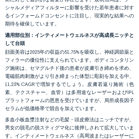
シャルメディアフィルターに影響を受けた若年患者に対す
るインフォームドコンセントに注目し、現実的な結果への
期待を確保しています。
適用部位別：インティメートウェルネスが高成長ニッチと
して台頭
顔面美容は2025年の収益の51.75%を吸収し、神経調節薬と
フィラーの優位性に支えられています。ボディコンタリン
グ施術は、セマグルチド後の患者が皮膚引き締めを求め、
電磁筋肉刺激がより引き締まった体型に彫刻を加える中、
11.23% CAGRで増加するでしょう。皮膚若返り施術（色
素、テクスチャー、血管）は多用途なレーザーおよびIPL
プラットフォームの恩恵を受けていますが、局所成長因子
セラムが低価格帯で競合を加えています。
多血小板血漿注射などの毛髪・頭皮療法はニッチですが、
男女の脱毛の脱スティグマ化に後押しされて拡大していま
す。インティメートウェルネス（高周波またはレーザーに