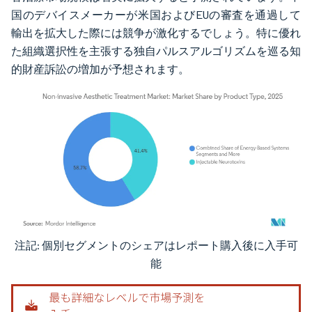
国のデバイスメーカーが米国およびEUの審査を通過して
輸出を拡大した際には競争が激化するでしょう。特に優れ
た組織選択性を主張する独自パルスアルゴリズムを巡る知
的財産訴訟の増加が予想されます。
注記: 個別セグメントのシェアはレポート購入後に入手可
画像 © Mordor Intelligence。再利用にはCC BY 4.0の表示が必要です。
能