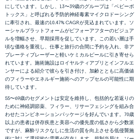
にしています。しかし、13〜39歳のグループは「ベビーボ
トックス」と呼ばれる予防的神経毒素マイクロドーシング
に牽引され、最速の10.47% CAGRが見込まれています。ソ
ーシャルプラットフォームがビフォーアフターのビジュア
ルを増幅させ、早期採用を促しています。この若い層は手
頃な価格を重視し、仕事と旅行の合間に予約を入れ、非ア
ブレーティブレーザーと軽いケミカルピールに引き寄せら
れています。施術施設はロイヤルティアプリとインフルエ
ンサーによる紹介で彼らを引き付け、加齢とともに高価値
のフィラーやエネルギー施術へのアップセルの可能性に期
待しています。
55〜69歳のセグメントは安定を維持し、包括的な若返りの
ために神経調節薬、フィラー、リサーフェシングを組み合
わせたコンビネーションパッケージを好んでいます。70歳
以上の患者は併存疾患と美容への優先度の低さから少数派
ですが、麻酔リスクなしに生活の質を向上させる低侵襲施
術に対して選択的な需要が存在します。規制当局は、ソー