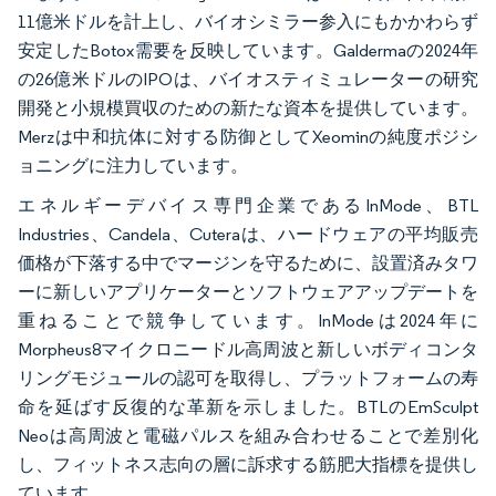
11億米ドルを計上し、バイオシミラー参入にもかかわらず
安定したBotox需要を反映しています。Galdermaの2024年
の26億米ドルのIPOは、バイオスティミュレーターの研究
開発と小規模買収のための新たな資本を提供しています。
Merzは中和抗体に対する防御としてXeominの純度ポジシ
ョニングに注力しています。
エネルギーデバイス専門企業であるInMode、BTL
Industries、Candela、Cuteraは、ハードウェアの平均販売
価格が下落する中でマージンを守るために、設置済みタワ
ーに新しいアプリケーターとソフトウェアアップデートを
重ねることで競争しています。InModeは2024年に
Morpheus8マイクロニードル高周波と新しいボディコンタ
リングモジュールの認可を取得し、プラットフォームの寿
命を延ばす反復的な革新を示しました。BTLのEmSculpt
Neoは高周波と電磁パルスを組み合わせることで差別化
し、フィットネス志向の層に訴求する筋肥大指標を提供し
ています。