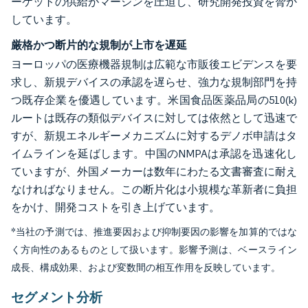
ーケットの供給がマージンを圧迫し、研究開発投資を脅か
しています。
厳格かつ断片的な規制が上市を遅延
ヨーロッパの医療機器規制は広範な市販後エビデンスを要
求し、新規デバイスの承認を遅らせ、強力な規制部門を持
つ既存企業を優遇しています。米国食品医薬品局の510(k)
ルートは既存の類似デバイスに対しては依然として迅速で
すが、新規エネルギーメカニズムに対するデノボ申請はタ
イムラインを延ばします。中国のNMPAは承認を迅速化し
ていますが、外国メーカーは数年にわたる文書審査に耐え
なければなりません。この断片化は小規模な革新者に負担
をかけ、開発コストを引き上げています。
*当社の予測では、推進要因および抑制要因の影響を加算的ではな
く方向性のあるものとして扱います。影響予測は、ベースライン
成長、構成効果、および変数間の相互作用を反映しています。
セグメント分析