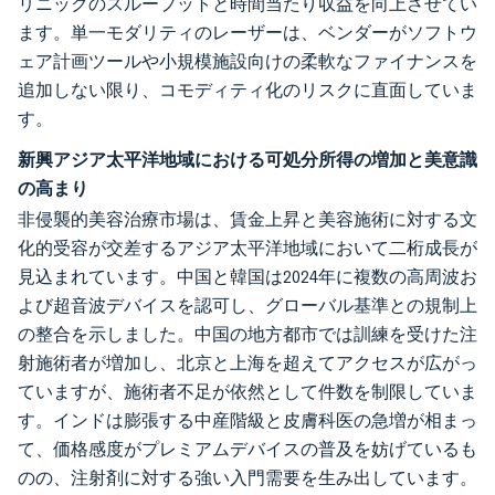
リニックのスループットと時間当たり収益を向上させてい
ます。単一モダリティのレーザーは、ベンダーがソフトウ
ェア計画ツールや小規模施設向けの柔軟なファイナンスを
追加しない限り、コモディティ化のリスクに直面していま
す。
新興アジア太平洋地域における可処分所得の増加と美意識
の高まり
非侵襲的美容治療市場は、賃金上昇と美容施術に対する文
化的受容が交差するアジア太平洋地域において二桁成長が
見込まれています。中国と韓国は2024年に複数の高周波お
よび超音波デバイスを認可し、グローバル基準との規制上
の整合を示しました。中国の地方都市では訓練を受けた注
射施術者が増加し、北京と上海を超えてアクセスが広がっ
ていますが、施術者不足が依然として件数を制限していま
す。インドは膨張する中産階級と皮膚科医の急増が相まっ
て、価格感度がプレミアムデバイスの普及を妨げているも
のの、注射剤に対する強い入門需要を生み出しています。