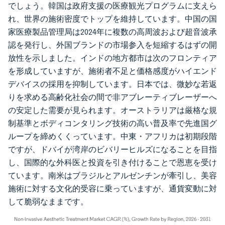
でしょう。韓国は政府支援の医療観光プログラムに支えら
れ、世界の施術密度でトップを維持しています。中国の国
家医療製品管理局は2024年に複数の高周波および超音波承
認を発行し、外国ブランドの市場参入を短縮するはずの開
放性を示しました。インドの地方都市は次のフロンティア
を形成していますが、施術者不足と価格感度がハイエンド
デバイスの採用を抑制しています。日本では、微妙な若返
りを求める高齢化社会の間で非アブレーティブレーザーへ
の安定した需要が見られます。オーストラリアは厳格な規
制基準とボディコンタリング技術の高い普及率で先進国グ
ループを締めくくっています。中東・アフリカは初期段階
ですが、ドバイが湾岸のビバリーヒルズになることを目指
し、国際的な外科医と投資を引き付けることで恩恵を受け
ています。南米はブラジルとアルゼンチンが牽引し、美容
施術に対する文化的受容に乗っていますが、通貨変動に対
して脆弱なままです。