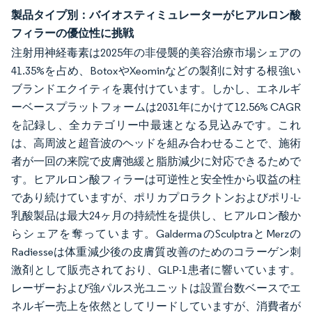
製品タイプ別：バイオスティミュレーターがヒアルロン酸
フィラーの優位性に挑戦
注射用神経毒素は2025年の非侵襲的美容治療市場シェアの
41.35%を占め、BotoxやXeominなどの製剤に対する根強い
ブランドエクイティを裏付けています。しかし、エネルギ
ーベースプラットフォームは2031年にかけて12.56% CAGR
を記録し、全カテゴリー中最速となる見込みです。これ
は、高周波と超音波のヘッドを組み合わせることで、施術
者が一回の来院で皮膚弛緩と脂肪減少に対応できるためで
す。ヒアルロン酸フィラーは可逆性と安全性から収益の柱
であり続けていますが、ポリカプロラクトンおよびポリ-L-
乳酸製品は最大24ヶ月の持続性を提供し、ヒアルロン酸か
らシェアを奪っています。GaldermaのSculptraとMerzの
Radiesseは体重減少後の皮膚質改善のためのコラーゲン刺
激剤として販売されており、GLP-1患者に響いています。
レーザーおよび強パルス光ユニットは設置台数ベースでエ
ネルギー売上を依然としてリードしていますが、消費者が