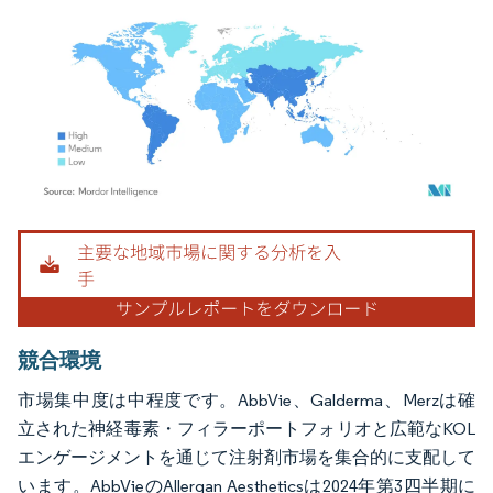
画像 © Mordor Intelligence。再利用にはCC BY 4.0の表示が必要です。
競合環境
市場集中度は中程度です。AbbVie、Galderma、Merzは確
立された神経毒素・フィラーポートフォリオと広範なKOL
エンゲージメントを通じて注射剤市場を集合的に支配して
います。AbbVieのAllergan Aestheticsは2024年第3四半期に