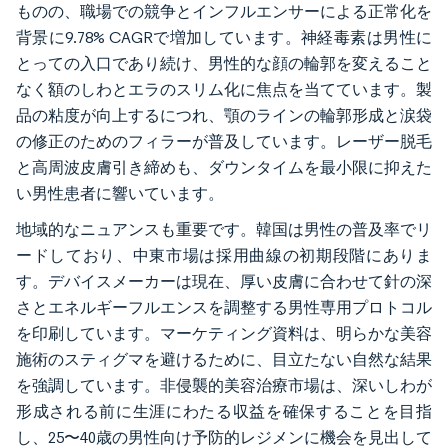
ものの、職場での競争とインフルエンサーによる正常化を
背景に9.78% CAGRで増加しています。神経毒素は男性に
とっての入口であり続け、男性的な顔の輪郭を変えること
なく額のしわとエラのスリム化に焦点を当てています。製
品の粘度が向上するにつれ、顎のラインの輪郭形成と涙袋
の修正のためのフィラーが普及しています。レーザー脱毛
と高周波皮膚引き締めも、ダウンタイムを最小限に抑えた
い男性患者に響いています。
地域的なニュアンスも重要です。韓国は男性の普及率でリ
ードしており、中東市場は採用曲線の初期段階にありま
す。デバイスメーカーは現在、厚い皮膚に合わせて針の深
さとエネルギーフルエンスを調整する男性専用プロトコル
を印刷しています。マーケティング資料は、明らかな美容
施術のスティグマを避けるために、目立たない自然な結果
を強調しています。非侵襲的美容治療市場は、深いしわが
形成される前に生涯にわたる収益を確保することを目指
し、25〜40歳の男性向け予防的レジメンに機会を見出して