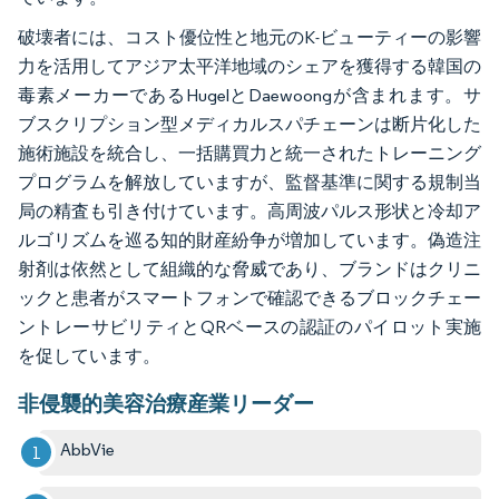
破壊者には、コスト優位性と地元のK-ビューティーの影響
力を活用してアジア太平洋地域のシェアを獲得する韓国の
毒素メーカーであるHugelとDaewoongが含まれます。サ
ブスクリプション型メディカルスパチェーンは断片化した
施術施設を統合し、一括購買力と統一されたトレーニング
プログラムを解放していますが、監督基準に関する規制当
局の精査も引き付けています。高周波パルス形状と冷却ア
ルゴリズムを巡る知的財産紛争が増加しています。偽造注
射剤は依然として組織的な脅威であり、ブランドはクリニ
ックと患者がスマートフォンで確認できるブロックチェー
ントレーサビリティとQRベースの認証のパイロット実施
を促しています。
非侵襲的美容治療産業リーダー
AbbVie