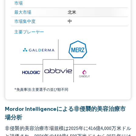
市場
最大市場
北米
市場集中度
中
画像 © Mordor Intelligence。再利用にはCC BY 4.0の表示が必要です。
主要プレーヤー
*免責事項:主要選手の並び順不同
Mordor Intelligenceによる非侵襲的美容治療市
場分析
非侵襲的美容治療市場規模は2025年に416億4,000万米ドル