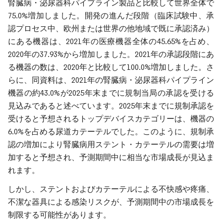
腎臓病・泌尿器科パイプライン製品と比較して世界全体で
75.0%増加しました。開発の進んだ段階（臨床試験中、承
認プロセス中、欧州または世界の他地域で既に承認済み）
にある機器は、2021年の医療機器全体の45.65%を占め、
2020年の37.93%から増加しました。2021年の承認段階にあ
る機器の数は、2020年と比較して100.0%増加しました。さ
らに、同資料は、2021年の腎臓病・泌尿器科パイプライン
機器の約43.0%が2025年末までに規制当局の承認を受ける
見込みであると述べています。2025年末までに規制承認を
受けると予想されるトップデバイスカテゴリーは、機器の
6.0%を占める尿道カテーテルでした。このように、規制承
認の増加により腎臓病用ステント・カテーテルの需要は増
加すると予想され、予測期間中に相当な市場成長が見込ま
れます。
しかし、ステントおよびカテーテルによる不快感や疼痛、
不潔な器具による感染リスクが、予測期間中の市場成長を
制限する可能性があります。