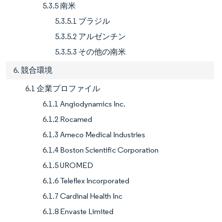
5.3.5 南米
5.3.5.1 ブラジル
5.3.5.2 アルゼンチン
5.3.5.3 その他の南米
6. 競合環境
6.1 企業プロファイル
6.1.1 Angiodynamics Inc.
6.1.2 Rocamed
6.1.3 Ameco Medical Industries
6.1.4 Boston Scientific Corporation
6.1.5 UROMED
6.1.6 Teleflex Incorporated
6.1.7 Cardinal Health Inc
6.1.8 Envaste Limited