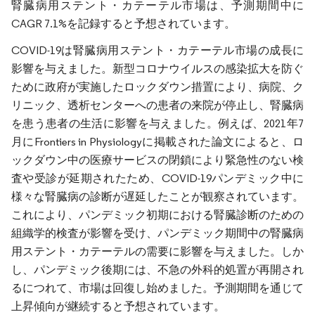
腎臓病用ステント・カテーテル市場は、予測期間中に
CAGR 7.1%を記録すると予想されています。
COVID-19は腎臓病用ステント・カテーテル市場の成長に
影響を与えました。新型コロナウイルスの感染拡大を防ぐ
ために政府が実施したロックダウン措置により、病院、ク
リニック、透析センターへの患者の来院が停止し、腎臓病
を患う患者の生活に影響を与えました。例えば、2021年7
月にFrontiers in Physiologyに掲載された論文によると、ロ
ックダウン中の医療サービスの閉鎖により緊急性のない検
査や受診が延期されたため、COVID-19パンデミック中に
様々な腎臓病の診断が遅延したことが観察されています。
これにより、パンデミック初期における腎臓診断のための
組織学的検査が影響を受け、パンデミック期間中の腎臓病
用ステント・カテーテルの需要に影響を与えました。しか
し、パンデミック後期には、不急の外科的処置が再開され
るにつれて、市場は回復し始めました。予測期間を通じて
上昇傾向が継続すると予想されています。