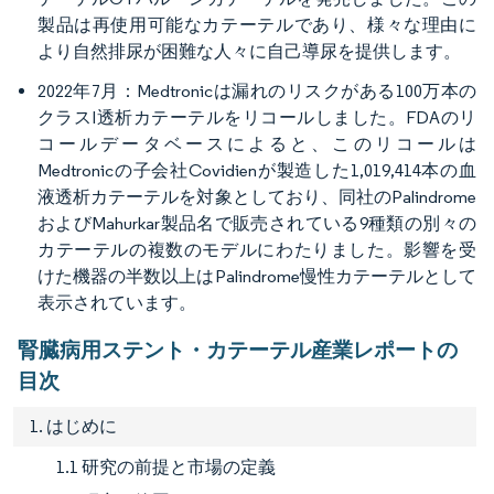
製品は再使用可能なカテーテルであり、様々な理由に
より自然排尿が困難な人々に自己導尿を提供します。
2022年7月：Medtronicは漏れのリスクがある100万本の
クラスI透析カテーテルをリコールしました。FDAのリ
コールデータベースによると、このリコールは
Medtronicの子会社Covidienが製造した1,019,414本の血
液透析カテーテルを対象としており、同社のPalindrome
およびMahurkar製品名で販売されている9種類の別々の
カテーテルの複数のモデルにわたりました。影響を受
けた機器の半数以上はPalindrome慢性カテーテルとして
表示されています。
腎臓病用ステント・カテーテル産業レポートの
目次
1. はじめに
1.1 研究の前提と市場の定義