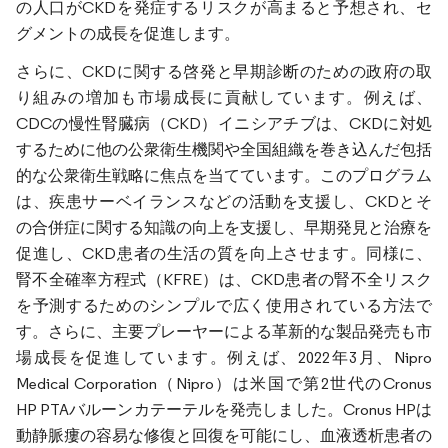
の人口がCKDを発症するリスクが高まると予想され、セ
グメントの成長を促進します。
さらに、CKDに関する啓発と早期診断のための政府の取
り組みの増加も市場成長に貢献しています。例えば、
CDCの慢性腎臓病（CKD）イニシアチブは、CKDに対処
するために他の公衆衛生機関や全国組織を巻き込んだ包括
的な公衆衛生戦略に焦点を当てています。このプログラム
は、疾患サーベイランスなどの活動を支援し、CKDとそ
の合併症に関する知識の向上を支援し、早期発見と治療を
促進し、CKD患者の生活の質を向上させます。同様に、
腎不全確率方程式（KFRE）は、CKD患者の腎不全リスク
を予測するためのシンプルで広く使用されている方法で
す。さらに、主要プレーヤーによる革新的な製品発売も市
場成長を促進しています。例えば、2022年3月、Nipro
Medical Corporation（Nipro）は米国で第2世代のCronus
HP PTAバルーンカテーテルを発売しました。Cronus HPは
動静脈瘻の容易な修復と回復を可能にし、血液透析患者の