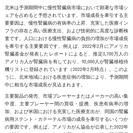
北米は予測期間中に慢性腎臓病市場において顕著な市場シ
ェアを占めると予想されています。市場成長を牽引する主
要要因は、慢性腎臓病の有病率の上昇、充実した医療イン
フラの存在と高い医療支出、および技術的に高度な診断検
査です。人口における慢性腎臓病の負担の増加が市場成長
を牽引する主要要因です。例えば、2022年2月にアメリカ
腎臓基金が発表したレポートによると、推定3,700万人の
アメリカ人が腎臓病を有しており、92,000人が腎臓移植待
機リストに登録されています（2022年2月時点）。このよ
うに、北米地域における疾患症例の増加により、予測期間
中に相当な市場成長が見込まれます。
主要製品の発売、市場プレーヤーまたはメーカーの高い集
中度、主要プレーヤー間の買収・提携、疾患有病率の増
加、および米国における充実した医療支出が、同国の腎臓
病用ステント・カテーテル市場の成長を牽引するいくつか
の要因です。例えば、アメリカがん協会が公表した2022年