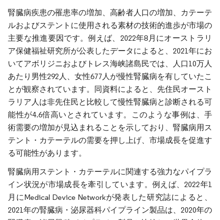
腎臓病疾患の罹患率の増加、高齢者人口の増加、カテーテ
ルおよびステントに使用される素材の技術的進歩が市場の
主要な推進要因です。例えば、2022年8月にオーストラリ
ア保健福祉研究所が公表したデータによると、2021年にお
いてアボリジニおよびトレス海峡諸島民では、人口10万人
あたり男性292人、女性677人が慢性腎臓病を有していたこ
とが観察されています。同資料によると、先住民オースト
ラリア人は非先住民と比較して慢性腎臓病と診断される可
能性が4.6倍高いとされています。このような事例は、手
術需要の増加が見込まれることを示しており、腎臓病用ス
テント・カテーテルの需要を押し上げ、市場成長を促進す
る可能性があります。
腎臓病用ステント・カテーテルに関連する強力なパイプラ
イン状況が市場成長を牽引しています。例えば、2022年1
月にMedical Device Networkが発表した研究誌によると、
2021年の腎臓病・泌尿器科パイプライン製品は、2020年の