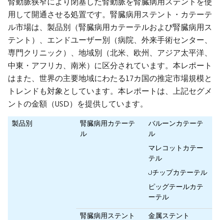
腎動脈狭窄により閉塞した腎動脈を腎臓病用ステントを使
用して開通させる処置です。腎臓病用ステント・カテーテ
ル市場は、製品別（腎臓病用カテーテルおよび腎臓病用ス
テント）、エンドユーザー別（病院、外来手術センター、
専門クリニック）、地域別（北米、欧州、アジア太平洋、
中東・アフリカ、南米）に区分されています。本レポート
はまた、世界の主要地域にわたる17カ国の推定市場規模と
トレンドも対象としています。本レポートは、上記セグメ
ントの金額（USD）を提供しています。
製品別
腎臓病用カテーテ
バルーンカテーテ
ル
ル
マレコットカテー
テル
Jチップカテーテル
ピッグテールカテ
ーテル
腎臓病用ステント
金属ステント