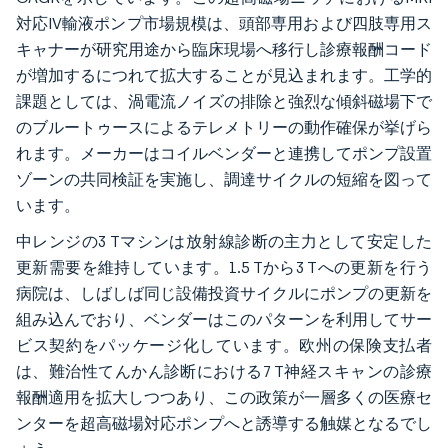
対応IV輸液ポンプ市場規模は、頭部専用および四肢専用ス
キャナーが研究用途から臨床現場へ移行し診療報酬コード
が増加するにつれて拡大することが見込まれます。工学的
課題としては、渦電流ノイズの排除と強烈な傾斜磁場下で
のブルートゥースによるテレメトリーの動作確保が挙げら
れます。メーカーはコイルベンダーと連携してポンプ設置
ゾーンの共同検証を実施し、調達サイクルの短縮を図って
います。
中レンジの3 Tマシンは放射線診断の主力として安定した
更新需要を維持しています。1.5 Tから3 Tへの更新を行う
病院は、しばしば同じ設備投資サイクルにポンプの更新を
組み込んでおり、ベンダーはこのパターンを利用してサー
ビス契約をパッケージ化しています。欧州の保険支払者
は、難治性てんかん診断における7 T神経スキャンの診療
報酬適用を拡大しつつあり、この政策が一層多くの医療セ
ンターを超高磁場対応ポンプへと誘導する触媒となるでし