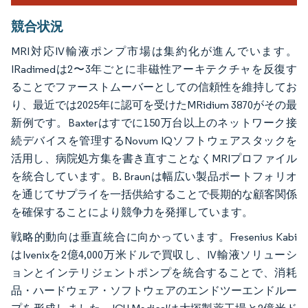
競合状況
MRI対応IV輸液ポンプ市場は集約化が進んでいます。
IRadimedは2〜3年ごとに非磁性アーキテクチャを反復す
ることでファーストムーバーとしての信頼性を維持してお
り、最近では2025年に認可を受けたMRidium 3870がその最
新例です。Baxterはすでに150万台以上のネットワーク接
続デバイスを管理するNovum IQソフトウェアスタックを
活用し、病院処方集を書き直すことなくMRIプロファイル
を統合しています。B. Braunは幅広い製品ポートフォリオ
を通じてサプライを一括供給することで長期的な顧客関係
を確保することにより競争力を発揮しています。
戦略的動向は垂直統合に向かっています。Fresenius Kabi
はIvenixを2億4,000万米ドルで買収し、IV輸液ソリューシ
ョンとインテリジェントポンプを統合することで、消耗
品・ハードウェア・ソフトウェアのエンドツーエンドルー