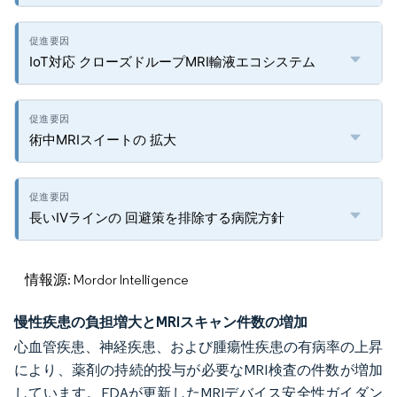
IoT対応 クローズドループMRI輸液エコシステム
術中MRIスイートの 拡大
長いIVラインの 回避策を排除する病院方針
情報源: Mordor Intelligence
慢性疾患の負担増大とMRIスキャン件数の増加
心血管疾患、神経疾患、および腫瘍性疾患の有病率の上昇
により、薬剤の持続的投与が必要なMRI検査の件数が増加
しています。FDAが更新したMRIデバイス安全性ガイダン