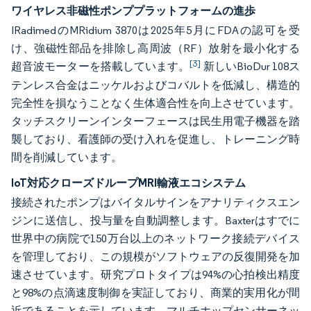
ワイヤレス非磁性ポンププラットフォームの進歩
IRadimedのMRidium 3870は2025年5月にFDAの認可を受
け、強磁性部品を排除し高周波（RF）放射を最小化する
[3]
超音波モーターを搭載しています。
新しいBioDur 108ス
テンレス合金はニッケルおよびコバルトを低減し、構造的
完全性を損なうことなく生体適合性を向上させています。
タッチスクリーンインターフェースは民生用電子機器を踏
襲しており、看護師の受け入れを促進し、トレーニング時
間を削減しています。
IoT対応クローズドループMRI輸液エコシステム
接続されたポンプはバイタルサインをアナリティクスエン
ジンに送信し、投与量を自動調整します。Baxterはすでに
世界中の病院で150万台以上のネットワーク接続デバイス
を管理しており、この規模がソフトウェアの反復開発を加
速させています。研究プロトタイプは94%の心拍検出精度
と98%の点滴速度制御を実証しており、商業的実用化が間
近であることを示しています。マルチホップセンサーネッ