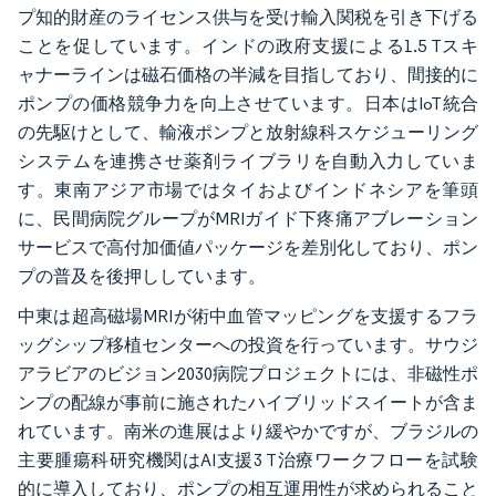
プ知的財産のライセンス供与を受け輸入関税を引き下げる
ことを促しています。インドの政府支援による1.5 Tスキ
ャナーラインは磁石価格の半減を目指しており、間接的に
ポンプの価格競争力を向上させています。日本はIoT統合
の先駆けとして、輸液ポンプと放射線科スケジューリング
システムを連携させ薬剤ライブラリを自動入力していま
す。東南アジア市場ではタイおよびインドネシアを筆頭
に、民間病院グループがMRIガイド下疼痛アブレーション
サービスで高付加価値パッケージを差別化しており、ポン
プの普及を後押ししています。
中東は超高磁場MRIが術中血管マッピングを支援するフラ
ッグシップ移植センターへの投資を行っています。サウジ
アラビアのビジョン2030病院プロジェクトには、非磁性ポ
ンプの配線が事前に施されたハイブリッドスイートが含ま
れています。南米の進展はより緩やかですが、ブラジルの
主要腫瘍科研究機関はAI支援3 T治療ワークフローを試験
的に導入しており、ポンプの相互運用性が求められること