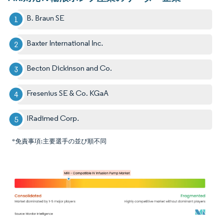
B. Braun SE
Baxter International Inc.
Becton Dickinson and Co.
Fresenius SE & Co. KGaA
IRadimed Corp.
*免責事項:主要選手の並び順不同