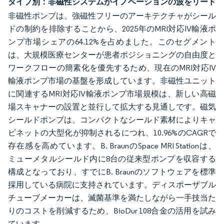
タイプ別：非磁性システムがイノベーションの波をリード
非磁性ポンプは、強磁性フリーのアーキテクチャがシール
ドの制約を排除することから、2025年のMRI対応IV輸液ポ
ンプ市場シェアの64.12%を占めました。このセグメント
は、大規模医療センターが患者ポジショニングの自由度と
ワークフローの簡素化を優先するため、現在のMRI対応IV
輸液ポンプ市場の基盤を形成しています。非磁性ユニット
に関連するMRI対応IV輸液ポンプ市場規模は、新しい高磁
場スキャナーの設置と並行して拡大する見通しです。磁気
シールドポンプは、コンパクトなシールド素材によりキャ
ビネットの大型化が抑制されるにつれ、10.96%のCAGRで
存在感を高めています。B. BraunのSpace MRI Stationは、
ミューメタルシールド内に8台の従来型ポンプを収容する
構成となっており、すでにB. Braunのソフトウェアを標準
採用している病院に支持されています。ディスポーザブル
チューブメーカーは、滅菌基準を満たしながら一手技当た
りのコストを削減するため、BioDur 108合金の活用を試み
ています。