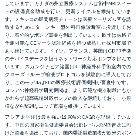
しています。カナダの州立医療システムは術中MRIスイー
トの設備資金助成を行い、更新サイクルを維持していま
す。メキシコの民間病院チェーンは医療ツーリズム客を誘
致するためにターンキー型外科画像診断室に投資してお
り、増分的なポンプ需要を創出しています。欧州は厳格で
予測可能なCEマーク認証経路を持つ成熟した採用市場で
あり続けています。ドイツ、フランス、英国はGDPR準拠
のデバイスデータを扱うネットワーク対応ポンプを好んで
います。スカンジナビア諸国は3 T神経外科手術室内での
クローズドループ輸液プロトコルを試験的に導入してお
り、このモデルはEUの医療技術評価機関が審査中です。
ロシアの神経科学研究機関は、より広範な機器制裁にもか
かわらず超高磁場対応ポンプの輸入を継続しており、小規
模ながら堅調なニッチ市場を維持しています。
アジア太平洋は最も強い12.98%のCAGRを記録していま
す。中国の国家衛生健康委員会は郡レベルのMRI普及に向
けた資金を拠出しており、国内委託製造業者が欧米のポン