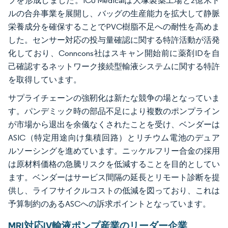
プを形成しました。ICU Medicalは大塚製薬工場と2億米ド
ルの合弁事業を展開し、バッグの生産能力を拡大して静脈
栄養成分を確保することでPVC樹脂不足への耐性を高めま
した。センサー対応の投与量確認に関する特許活動が活発
化しており、Conncons社はスキャン開始前に薬剤IDを自
己確認するネットワーク接続型輸液システムに関する特許
を取得しています。
サプライチェーンの強靭化は新たな競争の場となっていま
す。パンデミック時の部品不足により複数のポンプライン
が市場から退出を余儀なくされたことを受け、ベンダーは
ASIC（特定用途向け集積回路）とリチウム電池のデュア
ルソーシングを進めています。ニッケルフリー合金の採用
は原材料価格の急騰リスクを低減することを目的としてい
ます。ベンダーはサービス間隔の延長とリモート診断を提
供し、ライフサイクルコストの低減を図っており、これは
予算制約のあるASCへの訴求ポイントとなっています。
MRI対応IV輸液ポンプ産業のリーダー企業