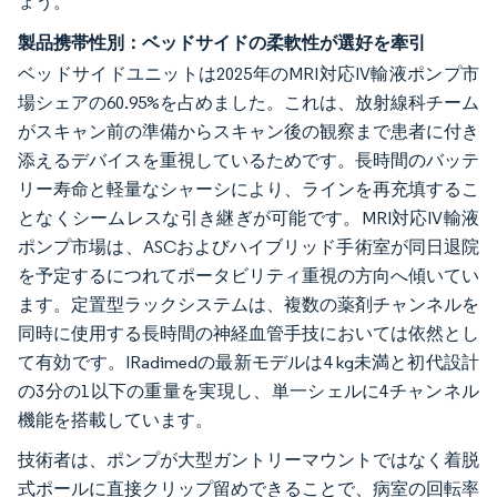
ょう。
製品携帯性別：ベッドサイドの柔軟性が選好を牽引
ベッドサイドユニットは2025年のMRI対応IV輸液ポンプ市
場シェアの60.95%を占めました。これは、放射線科チーム
がスキャン前の準備からスキャン後の観察まで患者に付き
添えるデバイスを重視しているためです。長時間のバッテ
リー寿命と軽量なシャーシにより、ラインを再充填するこ
となくシームレスな引き継ぎが可能です。MRI対応IV輸液
ポンプ市場は、ASCおよびハイブリッド手術室が同日退院
を予定するにつれてポータビリティ重視の方向へ傾いてい
ます。定置型ラックシステムは、複数の薬剤チャンネルを
同時に使用する長時間の神経血管手技においては依然とし
て有効です。IRadimedの最新モデルは4 kg未満と初代設計
の3分の1以下の重量を実現し、単一シェルに4チャンネル
機能を搭載しています。
技術者は、ポンプが大型ガントリーマウントではなく着脱
式ポールに直接クリップ留めできることで、病室の回転率