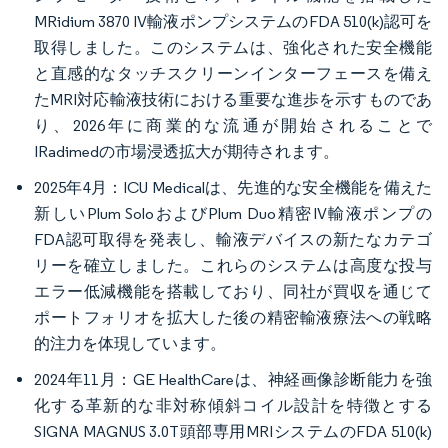
MRidium 3870 IV輸液ポンプシステムのFDA 510(k)認可を
取得しました。このシステムは、強化された安全機能
と直感的なタッチスクリーンインターフェースを備え
たMRI対応輸液技術における重要な進歩を示すものであ
り、2026年に商業的な流通が開始されることで
IRadimedの市場浸透拡大が期待されます。
2025年4月：ICU Medicalは、先進的な安全機能を備えた
新しいPlum SoloおよびPlum Duo精密IV輸液ポンプの
FDA認可取得を発表し、輸液デバイスの新たなカテゴ
リーを確立しました。これらのシステムは高度な投与
エラー低減機能を搭載しており、同社が買収を通じて
ポートフォリオを拡大した後の精密輸液療法への戦略
的注力を体現しています。
2024年11月：GE HealthCareは、神経画像診断能力を強
化する革新的な非対称傾斜コイル設計を特徴とする
SIGNA MAGNUS 3.0T頭部専用MRIシステムのFDA 510(k)