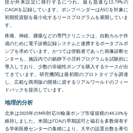
技が外来設定に移行するにつれ、最も急速な12.79%の
CAGRを記録しています。ポンプベンダーはASCを対象に
初期投資額を最小化するリースプログラムを展開していま
す。
疼痛、神経、腫瘍などの専門クリニックは、自動カルテ作
成のために電子診療記録システムと連携するポータブルポ
ンプを求めています。かつては傍観者であった画像診断セ
ンターも、施設内での鎮静下小児科プログラムを試験的に
導入しており、少数の非磁性ポンプを購入するケースが出
てきています。研究機関は最初期のプロトタイプを調達
し、広範な商用版の開発に資するリアルワールドのフィー
ドバックを提供しています。
地理的分析
北米は2025年のMRI対応IV輸液ポンプ市場規模の44.10%を
維持しました。米国はFDAの早期認可と磁石を多数保有す
る学術医療センターの集積により、大半の設置台数を牽引