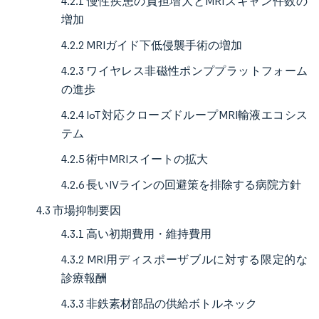
4.2.1 慢性疾患の負担増大とMRIスキャン件数の
増加
4.2.2 MRIガイド下低侵襲手術の増加
4.2.3 ワイヤレス非磁性ポンププラットフォーム
の進歩
4.2.4 IoT対応クローズドループMRI輸液エコシス
テム
4.2.5 術中MRIスイートの拡大
4.2.6 長いIVラインの回避策を排除する病院方針
4.3 市場抑制要因
4.3.1 高い初期費用・維持費用
4.3.2 MRI用ディスポーザブルに対する限定的な
診療報酬
4.3.3 非鉄素材部品の供給ボトルネック