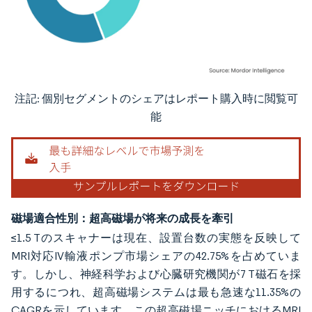
注記: 個別セグメントのシェアはレポート購入時に閲覧可
画像 © Mordor Intelligence。再利用にはCC BY 4.0の表示が必要です。
能
磁場適合性別：超高磁場が将来の成長を牽引
≤1.5 Tのスキャナーは現在、設置台数の実態を反映して
MRI対応IV輸液ポンプ市場シェアの42.75%を占めていま
す。しかし、神経科学および心臓研究機関が7 T磁石を採
用するにつれ、超高磁場システムは最も急速な11.35%の
CAGRを示しています。この超高磁場ニッチにおけるMRI