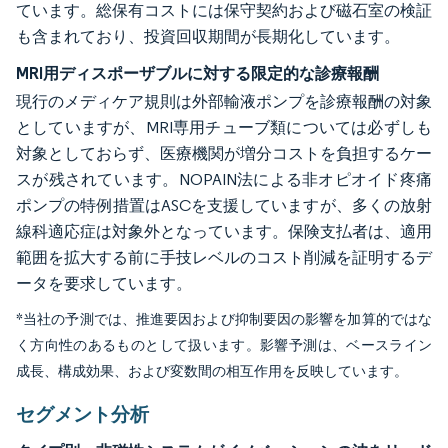
ています。総保有コストには保守契約および磁石室の検証
も含まれており、投資回収期間が長期化しています。
MRI用ディスポーザブルに対する限定的な診療報酬
現行のメディケア規則は外部輸液ポンプを診療報酬の対象
としていますが、MRI専用チューブ類については必ずしも
対象としておらず、医療機関が増分コストを負担するケー
スが残されています。NOPAIN法による非オピオイド疼痛
ポンプの特例措置はASCを支援していますが、多くの放射
線科適応症は対象外となっています。保険支払者は、適用
範囲を拡大する前に手技レベルのコスト削減を証明するデ
ータを要求しています。
*当社の予測では、推進要因および抑制要因の影響を加算的ではな
く方向性のあるものとして扱います。影響予測は、ベースライン
成長、構成効果、および変数間の相互作用を反映しています。
セグメント分析