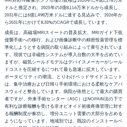
MRI対応IV輸液ポンプ市場の規模は2026年に4億1,278万米
ドルと推定され、2025年の3億8,116万米ドルから成長し、
2031年には6億1,498万米ドルに達する見込みで、2026年か
ら2031年にかけて8.30%のCAGRで成長しています。
成長は、高磁場MRIスイートの普及拡大、MRIガイド下低
侵襲手術への移行、および画像診断中の精密投薬管理を標
準化しようとする病院の取り組みによって牽引されていま
す。現状では非磁性システムが導入台数の大半を占めてい
ますが、磁気シールドモデルはデバイスメーカーがシール
ドコストを圧縮するにつれて最も急速に拡大しています。
ポータビリティの潮流、とりわけベッドサイドユニット
は、集中治療および日帰り手術環境における柔軟なケアパ
スウェイと整合しています。病院が依然として最大の購買
者ですが、外来手術センター（ASC）はNOPAIN法の下で
有利な診療報酬を受ける非オピオイド術後疼痛管理に対す
る報酬制度が奏功し、増分ユニット需要の大部分を占める
ようになっています。地域別では、既設のインストールベ