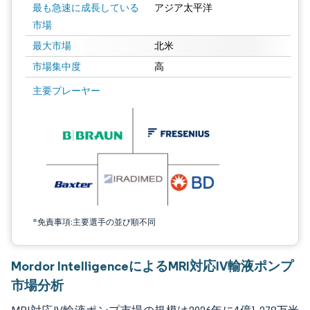
最も急速に成長している
アジア太平洋
市場
最大市場
北米
市場集中度
高
画像 © Mordor Intelligence。再利用にはCC BY 4.0の表示が必要です。
主要プレーヤー
*免責事項:主要選手の並び順不同
Mordor IntelligenceによるMRI対応IV輸液ポンプ
市場分析