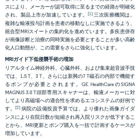
スにより、メーカーが認可取得に至るまでの経路が明確化
[1]
され、製品上市が加速しています。
三次医療機関は、
複雑な輸液投与計画を患者の移動なしに実施できるよう、
統合型MRIスイートの集約化を進めています。多疾患併存
が画像診断と治療の同時実施を必要とすることが多い高齢
化人口動態が、この需要をさらに強化しています。
MRIガイド下低侵襲手術の増加
リアルタイム神経外科、心臓外科、および集束超音波手技
では、1.5 T、3 T、さらには新興の7 T磁石の内部で機能す
るポンプが必要とされます。GE HealthCareのSIGNA
MAGNUS 3.0 T頭部専用スキャナーは、輸液メーカーに対
してより高磁場への適合性を求めるエコシステムの好例で
[2]
す。
病院の設備投資予算では、より優れた画像ガイダ
ンスにより在院日数が短縮され再入院リスクが低下するこ
とから、MRI更新とポンプ購入を一括で計画するケースが
増加しています。