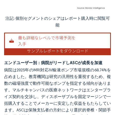
注記: 個別セグメントのシェアはレポート購入時に閲覧可
画像 © Mordor Intelligence。再利用にはCC BY 4.0の表示が必要です。
能
エンドユーザー別：病院がリードしASCが成長を加速
病院は2025年のMRI対応IV輸液ポンプ市場規模の68.74%を
占めました。教育機関は研究の汎用性を重視するため、複
数の磁場強度で動作可能なポンプを指定する傾向がありま
す。マルチキャンパスの医療ネットワークはエンタープラ
イズ契約を交渉し、ディスポーザブルを固定マージンで一
括購入することでメーカーに安定した収益をもたらしてい
ます。ASCは保険支払者の方針により選択的脊椎・関節手