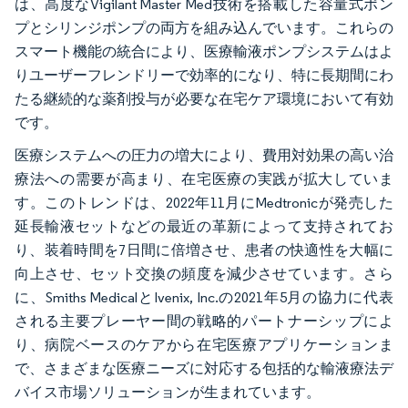
は、高度なVigilant Master Med技術を搭載した容量式ポン
プとシリンジポンプの両方を組み込んでいます。これらの
スマート機能の統合により、医療輸液ポンプシステムはよ
りユーザーフレンドリーで効率的になり、特に長期間にわ
たる継続的な薬剤投与が必要な在宅ケア環境において有効
です。
医療システムへの圧力の増大により、費用対効果の高い治
療法への需要が高まり、在宅医療の実践が拡大していま
す。このトレンドは、2022年11月にMedtronicが発売した
延長輸液セットなどの最近の革新によって支持されてお
り、装着時間を7日間に倍増させ、患者の快適性を大幅に
向上させ、セット交換の頻度を減少させています。さら
に、Smiths MedicalとIvenix, Inc.の2021年5月の協力に代表
される主要プレーヤー間の戦略的パートナーシップによ
り、病院ベースのケアから在宅医療アプリケーションま
で、さまざまな医療ニーズに対応する包括的な輸液療法デ
バイス市場ソリューションが生まれています。