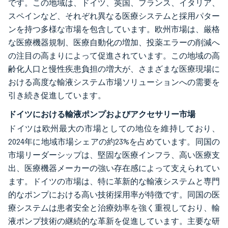
です。この地域は、ドイツ、英国、フランス、イタリア、
スペインなど、それぞれ異なる医療システムと採用パター
ンを持つ多様な市場を包含しています。欧州市場は、厳格
な医療機器規制、医療自動化の増加、投薬エラーの削減へ
の注目の高まりによって促進されています。この地域の高
齢化人口と慢性疾患負担の増大が、さまざまな医療現場に
おける高度な輸液システム市場ソリューションへの需要を
引き続き促進しています。
ドイツにおける輸液ポンプおよびアクセサリー市場
ドイツは欧州最大の市場としての地位を維持しており、
2024年に地域市場シェアの約23%を占めています。同国の
市場リーダーシップは、堅固な医療インフラ、高い医療支
出、医療機器メーカーの強い存在感によって支えられてい
ます。ドイツの市場は、特に革新的な輸液システムと専門
的なポンプにおける高い技術採用率が特徴です。同国の医
療システムは患者安全と治療効率を強く重視しており、輸
液ポンプ技術の継続的な革新を促進しています。主要な研