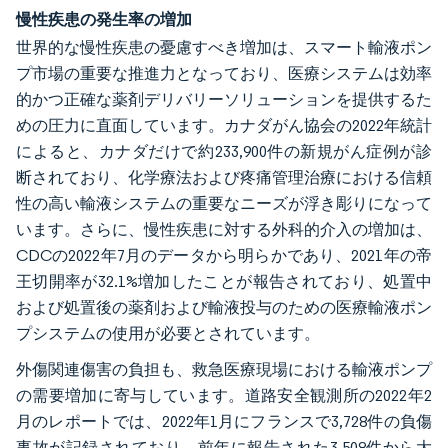
慢性疾患の発生率の増加
世界的な慢性疾患の憂慮すべき増加は、スマート輸液ポン
プ市場の重要な推進力となっており、医療システムは効率
的かつ正確な薬剤デリバリーソリューションを提供するた
めの圧力に直面しています。カナダがん協会の2022年統計
によると、カナダだけで約233,900件の新規がん症例が診
断されており、化学療法および疼痛管理治療における信頼
性の高い輸液システムの重要なニーズが浮き彫りになって
います。さらに、慢性疾患に対する外科的介入の増加は、
CDCの2022年7月のデータから明らかであり、2021年の帝
王切開率が32.1%増加したことが報告されており、処置中
および処置後の薬剤および輸液投与のための医療輸液ポン
プシステムの使用が必要とされています。
外傷関連傷害の負担も、救急医療現場における輸液ポンプ
の需要増加に寄与しています。道路安全観測所の2022年2
月のレポートでは、2022年1月にフランスで3,728件の負傷
事故が記録されており、前年に報告された3,508件から大