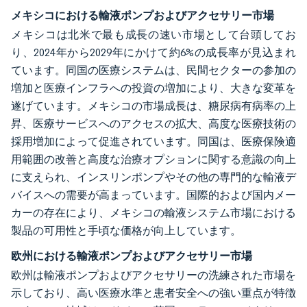
メキシコにおける輸液ポンプおよびアクセサリー市場
メキシコは北米で最も成長の速い市場として台頭してお
り、2024年から2029年にかけて約6%の成長率が見込まれ
ています。同国の医療システムは、民間セクターの参加の
増加と医療インフラへの投資の増加により、大きな変革を
遂げています。メキシコの市場成長は、糖尿病有病率の上
昇、医療サービスへのアクセスの拡大、高度な医療技術の
採用増加によって促進されています。同国は、医療保険適
用範囲の改善と高度な治療オプションに関する意識の向上
に支えられ、インスリンポンプやその他の専門的な輸液デ
バイスへの需要が高まっています。国際的および国内メー
カーの存在により、メキシコの輸液システム市場における
製品の可用性と手頃な価格が向上しています。
欧州における輸液ポンプおよびアクセサリー市場
欧州は輸液ポンプおよびアクセサリーの洗練された市場を
示しており、高い医療水準と患者安全への強い重点が特徴