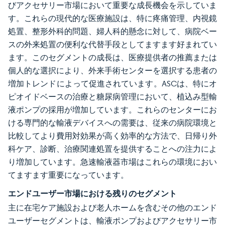
びアクセサリー市場において重要な成長機会を示していま
す。これらの現代的な医療施設は、特に疼痛管理、内視鏡
処置、整形外科的問題、婦人科的懸念に対して、病院ベー
スの外来処置の便利な代替手段としてますます好まれてい
ます。このセグメントの成長は、医療提供者の推薦または
個人的な選択により、外来手術センターを選択する患者の
増加トレンドによって促進されています。ASCは、特にオ
ピオイドベースの治療と糖尿病管理において、植込み型輸
液ポンプの採用が増加しています。これらのセンターにお
ける専門的な輸液デバイスへの需要は、従来の病院環境と
比較してより費用対効果が高く効率的な方法で、日帰り外
科ケア、診断、治療関連処置を提供することへの注力によ
り増加しています。急速輸液器市場はこれらの環境におい
てますます重要になっています。
エンドユーザー市場における残りのセグメント
主に在宅ケア施設および老人ホームを含むその他のエンド
ユーザーセグメントは、輸液ポンプおよびアクセサリー市