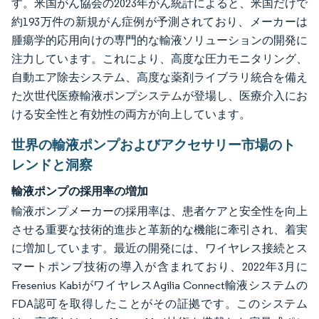
す。米国がん協会の2023年がん統計によると、米国だけで
約193万件の新規がん症例が予測されており、メーカーは
腫瘍学的応用向けの専門的な輸液ソリューションの開発に
注力しています。これにより、高度な圧力モニタリング、
自動エア除去システム、高度な薬剤ライブラリ統合を備え
た次世代医療輸液ポンプシステムが登場し、医療介入にお
ける安全性と有効性の両方が向上しています。
世界の輸液ポンプおよびアクセサリー市場のト
レンドと洞察
輸液ポンプの採用率の増加
輸液ポンプメーカーの採用率は、患者ケアと安全性を向上
させる重要な技術的進歩と革新的な機能に牽引され、着実
に増加しています。最近の開発には、ワイヤレス接続とス
マートポンプ技術の導入が含まれており、2022年3月に
Fresenius KabiがワイヤレスAgilia Connect輸液システムの
FDA認可を取得したことがその証拠です。このシステム