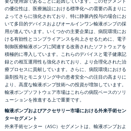
要な使用源であることに起因しています。このセグメント
の優位性は、医療施設における標準化への需要の高まりに
よってさらに強化されており、特に静脈内投与の場合にお
いて多目的デバイスおよびオールインワン輸液ポンプの採
用が進んでいます。いくつかの主要企業は、病院環境にお
ける有効性とコンプライアンスを向上させるために、電子
制御医療輸液ポンプに関連する改善されたソフトウェアを
積極的に導入しています。これらのデバイスと電子健康記
録との相互運用性も強化されており、より合理化された治
療プロセスに貢献しています。さらに、病院環境における
薬剤投与とモニタリング中の患者安全への注目の高まりに
より、高度な輸液ポンプ技術への投資が増加しています。
輸液ポンプソフトウェア市場はこれらの病院ベースのソリ
ューションを推進する上で重要です。
輸液ポンプおよびアクセサリー市場における外来手術セン
ターセグメント
外来手術センター（ASC）セグメントは、輸液ポンプおよ