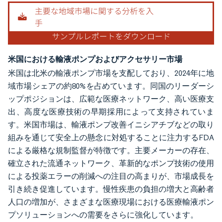
画像 © Mordor Intelligence。再利用にはCC BY 4.0の表示が必要です。
米国における輸液ポンプおよびアクセサリー市場
米国は北米の輸液ポンプ市場を支配しており、2024年に地
域市場シェアの約80%を占めています。同国のリーダーシ
ップポジションは、広範な医療ネットワーク、高い医療支
出、高度な医療技術の早期採用によって支持されていま
す。米国市場は、輸液ポンプ改善イニシアチブなどの取り
組みを通じて安全上の懸念に対処することに注力するFDA
による厳格な規制監督が特徴です。主要メーカーの存在、
確立された流通ネットワーク、革新的なポンプ技術の使用
による投薬エラーの削減への注目の高まりが、市場成長を
引き続き促進しています。慢性疾患の負担の増大と高齢者
人口の増加が、さまざまな医療現場における医療輸液ポン
プソリューションへの需要をさらに強化しています。