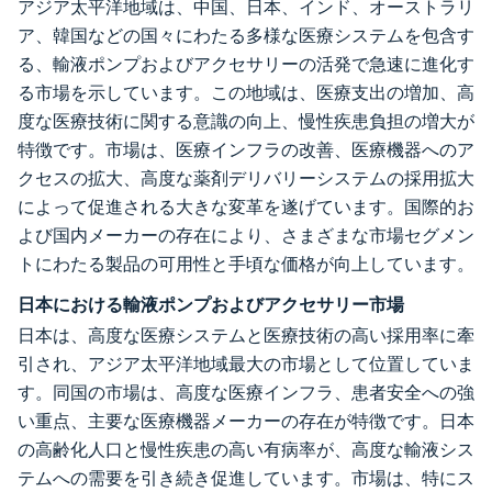
アジア太平洋地域は、中国、日本、インド、オーストラリ
ア、韓国などの国々にわたる多様な医療システムを包含す
る、輸液ポンプおよびアクセサリーの活発で急速に進化す
る市場を示しています。この地域は、医療支出の増加、高
度な医療技術に関する意識の向上、慢性疾患負担の増大が
特徴です。市場は、医療インフラの改善、医療機器へのア
クセスの拡大、高度な薬剤デリバリーシステムの採用拡大
によって促進される大きな変革を遂げています。国際的お
よび国内メーカーの存在により、さまざまな市場セグメン
トにわたる製品の可用性と手頃な価格が向上しています。
日本における輸液ポンプおよびアクセサリー市場
日本は、高度な医療システムと医療技術の高い採用率に牽
引され、アジア太平洋地域最大の市場として位置していま
す。同国の市場は、高度な医療インフラ、患者安全への強
い重点、主要な医療機器メーカーの存在が特徴です。日本
の高齢化人口と慢性疾患の高い有病率が、高度な輸液シス
テムへの需要を引き続き促進しています。市場は、特にス