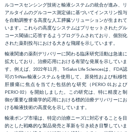
ルコースセンシング技術と輸液システムの統合が進み、リ
アルタイムのグルコース測定値に基づいてインスリン投与
を自動調整する高度な人工膵臓ソリューションが生まれて
います。これらの高度なシステムはプリセットされたグル
コース閾値に応答するようプログラムされており、個別化
された薬剤投与における大きな飛躍を示しています。
輸液関連の薬剤デリバリーに関わる臨床研究活動は急速に
拡大しており、治療応用における有望な発展を示していま
す。例えば、2022年11月、TriSalus Life Sciencesは、FDA認
可のTriNav輸液システムを使用して、原発性および転移性
肝腫瘍に焦点を当てた包括的な研究（PERIO 01および
PERIO 02）を開始しました。この研究は、特に精度と制
御が重要な腫瘍学的応用における標的治療デリバリーにお
ける輸液技術の高度化を示しています。
輸液ポンプ市場は、特定の治療ニーズに対応することを目
的とした戦略的な製品発売と革新を引き続き目撃していま