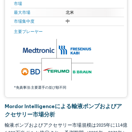
市場
最大市場
北米
市場集中度
中
画像 © Mordor Intelligence。再利用にはCC BY 4.0の表示が必要です。
主要プレーヤー
*免責事項:主要選手の並び順不同
Mordor Intelligenceによる輸液ポンプおよびア
クセサリー市場分析
輸液ポンプおよびアクセサリー市場規模は2025年に114億