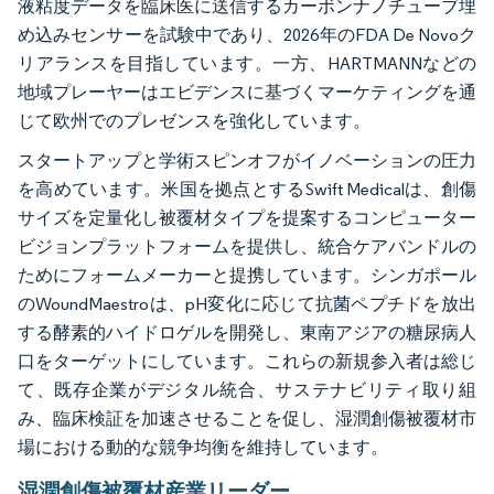
液粘度データを臨床医に送信するカーボンナノチューブ埋
め込みセンサーを試験中であり、2026年のFDA De Novoク
リアランスを目指しています。一方、HARTMANNなどの
地域プレーヤーはエビデンスに基づくマーケティングを通
じて欧州でのプレゼンスを強化しています。
スタートアップと学術スピンオフがイノベーションの圧力
を高めています。米国を拠点とするSwift Medicalは、創傷
サイズを定量化し被覆材タイプを提案するコンピューター
ビジョンプラットフォームを提供し、統合ケアバンドルの
ためにフォームメーカーと提携しています。シンガポール
のWoundMaestroは、pH変化に応じて抗菌ペプチドを放出
する酵素的ハイドロゲルを開発し、東南アジアの糖尿病人
口をターゲットにしています。これらの新規参入者は総じ
て、既存企業がデジタル統合、サステナビリティ取り組
み、臨床検証を加速させることを促し、湿潤創傷被覆材市
場における動的な競争均衡を維持しています。
湿潤創傷被覆材産業リーダー