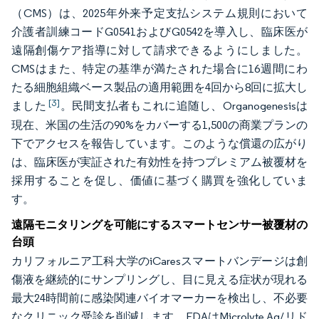
（CMS）は、2025年外来予定支払システム規則において
介護者訓練コードG0541およびG0542を導入し、臨床医が
遠隔創傷ケア指導に対して請求できるようにしました。
CMSはまた、特定の基準が満たされた場合に16週間にわ
たる細胞組織ベース製品の適用範囲を4回から8回に拡大し
[3]
ました
。民間支払者もこれに追随し、Organogenesisは
現在、米国の生活の90%をカバーする1,500の商業プランの
下でアクセスを報告しています。このような償還の広がり
は、臨床医が実証された有効性を持つプレミアム被覆材を
採用することを促し、価値に基づく購買を強化していま
す。
遠隔モニタリングを可能にするスマートセンサー被覆材の
台頭
カリフォルニア工科大学のiCaresスマートバンデージは創
傷液を継続的にサンプリングし、目に見える症状が現れる
最大24時間前に感染関連バイオマーカーを検出し、不必要
なクリニック受診を削減します。FDAはMicrolyte Ag/リド