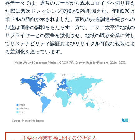
界データでは、通常のガーゼから親水コロイドへ切り替え
た際に週次ドレッシング交換が19%削減され、年間170万
米ドルの節約が示されました。東欧の共通調達手続きへの
加盟は価格の調和をもたらす一方で、アジア太平洋地域の
サプライヤーとの競争を激化させ、地域の既存企業に対し
てサステナビリティ認証およびリサイクル可能な包装によ
る差別化を迫っています。
画像 © Mordor Intelligence。再利用にはCC BY 4.0の表示が必要です。