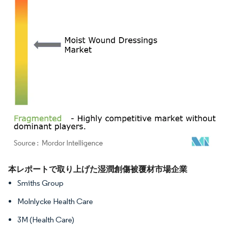
画像 © Mordor Intelligence。再利用にはCC BY 4.0の表示が必要です。
本レポートで取り上げた湿潤創傷被覆材市場企業
Smiths Group
Molnlycke Health Care
3M (Health Care)