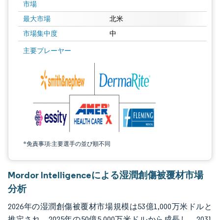
市場
最大市場
北米
市場集中度
中
画像 © Mordor Intelligence。再利用にはCC BY 4.0の表示が必要です。
主要プレーヤー
*免責事項:主要選手の並び順不同
Mordor Intelligenceによる湿潤創傷被覆材市場
分析
2026年の湿潤創傷被覆材市場規模は53億1,000万米ドルと
推定され、2025年の50億5,000万米ドルから成長し、2031