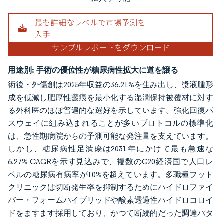
用途別:
手術の優位性が糖尿病性拡大に道を譲る
術後・外傷創は2025年収益の36.21%を生み出し、漿液腫形
成を低減し肥厚性瘢痕を最小化する湿潤保持被覆材に対す
る外科医のほぼ普遍的な選好を示しています。強化回復パ
スウェイに組み込まれることが多いプロトコルの標準化
は、急性期病院からの予測可能な発注量を支えています。
しかし、糖尿病性足潰瘍は2031年にかけて最も急速な
6.27% CAGRを示す見込みで、複数のG20経済国で人口レ
ベルの糖尿病有病率が10%を超えています。多職種フット
クリニックは切断発生率を抑制するためにハイドロファイ
バー・フォームハイブリッドや酸素透過性ハイドロコロイ
ドをますます採用しており、かつて断続的だった調達パタ