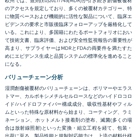
欧州では、規則(EU)2017/745(MDR)が引き続き創傷被覆材
のアクセスを規定しており、多くの被覆材カテゴリー、特
に物質ベースおよび機能的に活性な製品について、臨床エ
ビデンスの要求と市販後臨床フォローアップを厳格化して
いる。これにより、多国籍にわたるポートフォリオにおい
て技術文書、臨床評価、および安全性監視報告の重要性が
高まり、サプライヤーはMDRとFDAの両要件を満たすた
めにエビデンス生成と品質システムの標準化を進めること
になる。
バリューチェーン分析
湿潤創傷被覆材のバリューチェーンは、ポリマーやエラス
トマー、カルボキシメチルセルロースなどのハイドロコロ
イド/ハイドロファイバー構成成分、吸収性基材やフィル
ムといった特殊な原材料から始まり、コーティング、ラミ
ネーション、ホットメルト接着剤の塗布、滅菌(多くの場
合は放射線照射)といった変換・組立工程を経て、包装・
出荷に至る。製品性能と規制対応能力は、上流の材料仕様