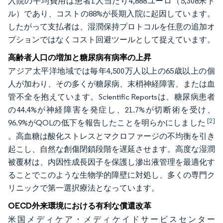
入院の平均費用は患者1人当たり4,888ユーロ（5,308米ド
ル）であり、コストの88%が長期入院に起因しています。
したがって支払者は、湿潤保持プロトコルを任意の追加オ
プションではなくコスト回避ツールとして捉えています。
高齢者人口の増加と糖尿病有病率の上昇
アジア太平洋地域では毎年4,500万人以上の65歳以上の個
人が加わり、その多くが糖尿病、末梢神経障害、または血
管不全を抱えています。Scientific Reportsは、糖尿病患者
の44.4%が神経障害を発症し、21.7%が切断術を受け、
[2]
96.9%がQOLの低下を報告したことを明らかにしました
。高血糖は酸化ストレスとマクロファージの不均衡を引き
起こし、自然な創傷閉鎖段階を遅延させます。高度な湿潤
被覆材は、内因性成長因子を保護し滲出液管理を最適化す
ることでこのような生物学的障壁に対処し、多くの専門ク
リニックで第一選択療法となっています。
OECD外来環境における有利な償還改革
米国メディケア・メディケイドサービスセンター