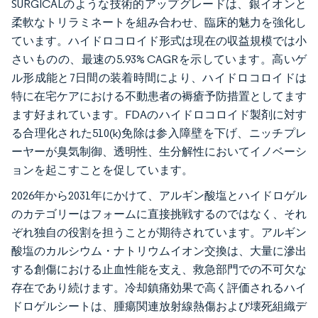
SURGICALのような技術的アップグレードは、銀イオンと
柔軟なトリラミネートを組み合わせ、臨床的魅力を強化し
ています。ハイドロコロイド形式は現在の収益規模では小
さいものの、最速の5.93% CAGRを示しています。高いゲ
ル形成能と7日間の装着時間により、ハイドロコロイドは
特に在宅ケアにおける不動患者の褥瘡予防措置としてます
ます好まれています。FDAのハイドロコロイド製剤に対す
る合理化された510(k)免除は参入障壁を下げ、ニッチプレ
ーヤーが臭気制御、透明性、生分解性においてイノベーシ
ョンを起こすことを促しています。
2026年から2031年にかけて、アルギン酸塩とハイドロゲル
のカテゴリーはフォームに直接挑戦するのではなく、それ
ぞれ独自の役割を担うことが期待されています。アルギン
酸塩のカルシウム・ナトリウムイオン交換は、大量に滲出
する創傷における止血性能を支え、救急部門での不可欠な
存在であり続けます。冷却鎮痛効果で高く評価されるハイ
ドロゲルシートは、腫瘍関連放射線熱傷および壊死組織デ