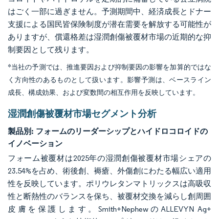
はごく一部に過ぎません。予測期間中、経済成長とドナー
支援による国民皆保険制度が潜在需要を解放する可能性が
ありますが、償還格差は湿潤創傷被覆材市場の近期的な抑
制要因として残ります。
*当社の予測では、推進要因および抑制要因の影響を加算的ではな
く方向性のあるものとして扱います。影響予測は、ベースライン
成長、構成効果、および変数間の相互作用を反映しています。
湿潤創傷被覆材市場セグメント分析
製品別:
フォームのリーダーシップとハイドロコロイドの
イノベーション
フォーム被覆材は2025年の湿潤創傷被覆材市場シェアの
23.54%を占め、術後創、褥瘡、外傷創にわたる幅広い適用
性を反映しています。ポリウレタンマトリックスは高吸収
性と断熱性のバランスを保ち、被覆材交換を減らし創周囲
皮膚を保護します。Smith+NephewのALLEVYN Ag+