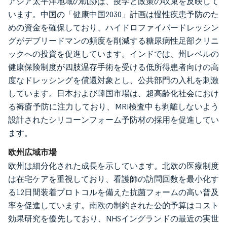
アジア太平洋地域の軌跡は、疫学と政策の収束を反映して
います。中国の「健康中国2030」計画は慢性疾患予防のた
めの資金を確保しており、ハイドロファイバードレッシン
グがデブリードマンの頻度を削減する糖尿病性足部クリニ
ックへの投資を促進しています。インドでは、州レベルの
健康保険制度が四肢温存手術を受ける低所得患者向けの高
度なドレッシングを償還対象とし、公共部門の入札を刺激
しています。日本および韓国市場は、超高齢化社会におけ
る褥瘡予防に注力しており、MRI検査中も剥離しないよう
設計されたシリコーンフォーム予防材の採用を促進してい
ます。
欧州広域市場
欧州は細分化された成長を示しています。北欧の医療制度
は在宅ケアを重視しており、看護師の訪問回数を最小化す
る12日間装着プロトコルを備えた抗菌フォームの高い普及
率を促進しています。南欧の制約された公的予算はコスト
効果研究を優先しており、NHSイングランドの最近の実世