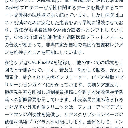
よるものです。入院環境は、電子健康記録と連携し滲出液
のpHやプロテアーゼ活性に関するデータを提供するスマ
ート被覆材の試験場であり続けています。しかし病院はコ
スト削減のために安定した患者をより早期に退院させてお
り、責任が地域看護師や家族介護者へとシフトしていま
す。CMSの介護者訓練償還と遠隔医療プラットフォーム
の普及が相まって、非専門家が自宅で高度な被覆材レジメ
ンを維持することを可能にしています。
在宅ケアはCAGR 6.49%を記録し、他のすべての環境を上
回ると予測されています。普及は「剥がして貼る」形式の
簡素化、統合された交換インジケーター、ビデオ補助アプ
リケーションガイドにかかっています。長期ケア施設も、
褥瘡発生率を削減し規制品質指標に合致する湿潤保持予防
薬への新興需要を示しています。小売薬局に組み込まれる
ことが多い外来創傷クリニックは、フォローアップデブリ
ードマンの利便性を提供し、サブスクリプションベースの
被覆材供給プログラムを可能にします。全体として、エン