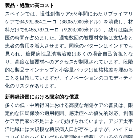
製品・処置の高コスト
スペインでは、慢性創傷ケアが3年間にわたりプライマリ
ケアで34,991,854ユーロ（38,057,000米ドル）を消費し、材
料だけで8,455,787ユーロ（9,203,000米ドル）、残りは臨床
医の時間が占めました。週複数回の被覆材交換は支払者と
患者の費用を増大させます。同様のパターンはインドでも
見られ、糖尿病性足潰瘍治療は多くの場合自己負担とな
り、高度な被覆材へのアクセスが制限されています。段階
的な製品ラインナップと小容量パックは価格格差を埋める
ことを目指していますが、イノベーションのコモディティ
化のリスクがあります。
新興経済国における限定的な償還
多くの低・中所得国における高度な創傷ケアの普及は、限
定的な国民保険の適用範囲、感染症への優先的対応、創傷
ケア専門家の不足によって妨げられています。アジア太平
洋地域には大規模な糖尿病人口が存在しますが、ハイドロ
コロイドやハイドロゲルを定期的に備蓄している公立病院