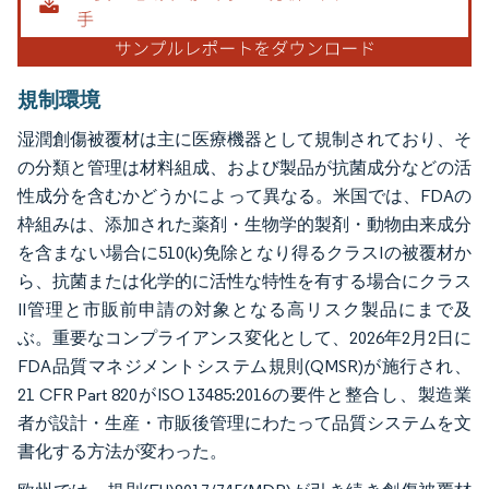
規制環境
湿潤創傷被覆材は主に医療機器として規制されており、そ
の分類と管理は材料組成、および製品が抗菌成分などの活
性成分を含むかどうかによって異なる。米国では、FDAの
枠組みは、添加された薬剤・生物学的製剤・動物由来成分
を含まない場合に510(k)免除となり得るクラスIの被覆材か
ら、抗菌または化学的に活性な特性を有する場合にクラス
II管理と市販前申請の対象となる高リスク製品にまで及
ぶ。重要なコンプライアンス変化として、2026年2月2日に
FDA品質マネジメントシステム規則(QMSR)が施行され、
21 CFR Part 820がISO 13485:2016の要件と整合し、製造業
者が設計・生産・市販後管理にわたって品質システムを文
書化する方法が変わった。