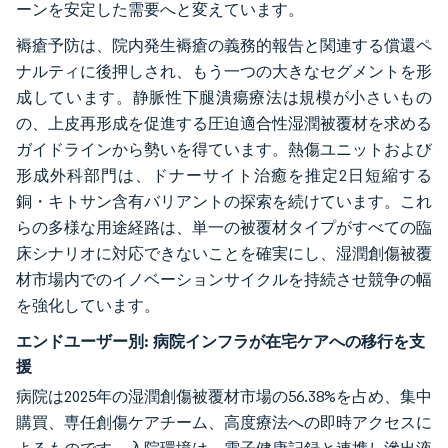
ーンを安定した需要へと変えています。
褥瘡予防は、院内発生褥瘡の義務的報告と関連する償還ペ
ナルティに後押しされ、もう一つの大きなセグメントを形
成しています。静脈性下腿潰瘍療法は規模が小さいもの
の、上皮再形成を促進する圧迫適合性湿潤被覆材を求める
ガイドラインから勢いを得ています。熱傷ユニットおよび
形成外科部門は、ドナーサイト治癒を推定2日短縮する
銅・キトサン含有バリアントの探索を続けています。これ
らの多様な用途経路は、単一の被覆材タイプがすべての臨
床シナリオに対応できないことを確実にし、湿潤創傷被覆
材市場内でのイノベーションサイクルを持続させ競争の幅
を強化しています。
エンドユーザー別:
病院インフラが在宅ケアへの移行を支
援
病院は2025年の湿潤創傷被覆材市場の56.38%を占め、集中
購買、専任創傷ケアチーム、高度療法への即時アクセスに