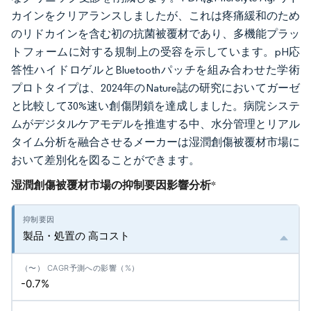
カインをクリアランスしましたが、これは疼痛緩和のため
のリドカインを含む初の抗菌被覆材であり、多機能プラッ
トフォームに対する規制上の受容を示しています。pH応
答性ハイドロゲルとBluetoothパッチを組み合わせた学術
プロトタイプは、2024年のNature誌の研究においてガーゼ
と比較して30%速い創傷閉鎖を達成しました。病院システ
ムがデジタルケアモデルを推進する中、水分管理とリアル
タイム分析を融合させるメーカーは湿潤創傷被覆材市場に
おいて差別化を図ることができます。
湿潤創傷被覆材市場の抑制要因影響分析
*
製品・処置の 高コスト
-0.7%