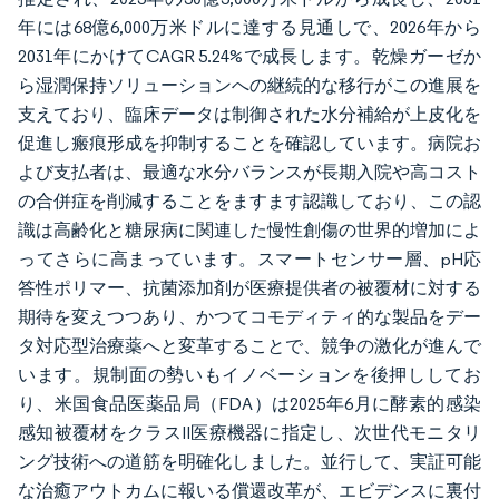
年には68億6,000万米ドルに達する見通しで、2026年から
2031年にかけてCAGR 5.24%で成長します。乾燥ガーゼか
ら湿潤保持ソリューションへの継続的な移行がこの進展を
支えており、臨床データは制御された水分補給が上皮化を
促進し瘢痕形成を抑制することを確認しています。病院お
よび支払者は、最適な水分バランスが長期入院や高コスト
の合併症を削減することをますます認識しており、この認
識は高齢化と糖尿病に関連した慢性創傷の世界的増加によ
ってさらに高まっています。スマートセンサー層、pH応
答性ポリマー、抗菌添加剤が医療提供者の被覆材に対する
期待を変えつつあり、かつてコモディティ的な製品をデー
タ対応型治療薬へと変革することで、競争の激化が進んで
います。規制面の勢いもイノベーションを後押ししてお
り、米国食品医薬品局（FDA）は2025年6月に酵素的感染
感知被覆材をクラスII医療機器に指定し、次世代モニタリ
ング技術への道筋を明確化しました。並行して、実証可能
な治癒アウトカムに報いる償還改革が、エビデンスに裏付