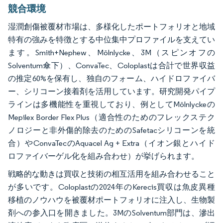
競合環境
湿潤創傷被覆材市場は、多様化したポートフォリオと地域
特有の強みを特徴とする中位集中プロファイルを支えてい
ます。Smith+Nephew、Mölnlycke、3M（スピンオフの
Solventum傘下）、ConvaTec、Coloplastは合計で世界収益
の推定60%を保有し、独自のフォーム、ハイドロファイバ
ー、シリコーン接着剤を活用しています。研究開発パイプ
ラインは多機能性を重視しており、例としてMölnlyckeの
Mepilex Border Flex Plus（適合性のためのフレックステク
ノロジーと非外傷的除去のためのSafetacシリコーンを統
合）やConvaTecのAquacel Ag + Extra（イオン銀とハイド
ロファイバーゲル化を組み合わせ）が挙げられます。
戦略的な動きは買収と技術の相互活用を組み合わせること
が多いです。Coloplastの2024年のKerecis買収は魚皮異種
移植のノウハウを被覆材ポートフォリオに注入し、生物製
剤への参入口を開きました。3MのSolventum部門は、滲出