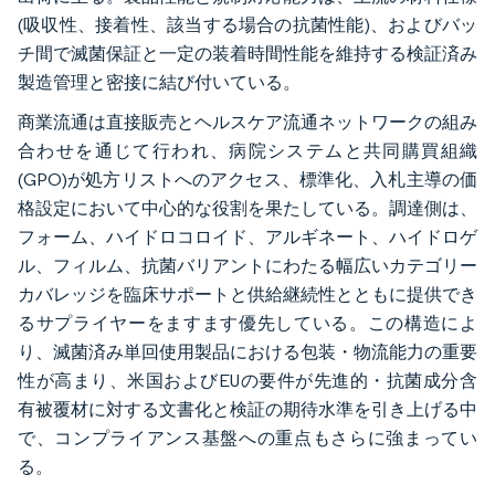
(吸収性、接着性、該当する場合の抗菌性能)、およびバッ
チ間で滅菌保証と一定の装着時間性能を維持する検証済み
製造管理と密接に結び付いている。
商業流通は直接販売とヘルスケア流通ネットワークの組み
合わせを通じて行われ、病院システムと共同購買組織
(GPO)が処方リストへのアクセス、標準化、入札主導の価
格設定において中心的な役割を果たしている。調達側は、
フォーム、ハイドロコロイド、アルギネート、ハイドロゲ
ル、フィルム、抗菌バリアントにわたる幅広いカテゴリー
カバレッジを臨床サポートと供給継続性とともに提供でき
るサプライヤーをますます優先している。この構造によ
り、滅菌済み単回使用製品における包装・物流能力の重要
性が高まり、米国およびEUの要件が先進的・抗菌成分含
有被覆材に対する文書化と検証の期待水準を引き上げる中
で、コンプライアンス基盤への重点もさらに強まってい
る。