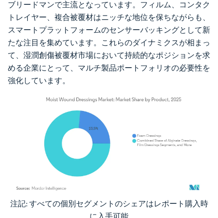
ブリードマンで主流となっています。フィルム、コンタク
トレイヤー、複合被覆材はニッチな地位を保ちながらも、
スマートプラットフォームのセンサーバッキングとして新
たな注目を集めています。これらのダイナミクスが相まっ
て、湿潤創傷被覆材市場において持続的なポジションを求
める企業にとって、マルチ製品ポートフォリオの必要性を
強化しています。
注記: すべての個別セグメントのシェアはレポート購入時
画像 © Mordor Intelligence。再利用にはCC BY 4.0の表示が必要です。
に入手可能