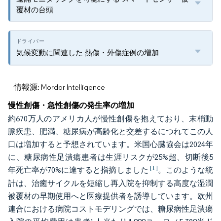
覆材の台頭
気候変動に関連した 熱傷・外傷症例の増加
情報源: Mordor Intelligence
慢性創傷・急性創傷の発生率の増加
約670万人のアメリカ人が慢性創傷を抱えており、末梢動
脈疾患、肥満、糖尿病が高齢化と交差するにつれてこの人
口は増加すると予想されています。米国心臓協会は2024年
に、糖尿病性足潰瘍患者は生涯リスクが25%超、切断後5
[1]
年死亡率が70%に達すると指摘しました
。このような統
計は、治癒サイクルを短縮し再入院を抑制する高度な湿潤
被覆材の早期使用へと医療提供者を誘導しています。欧州
連合における病院コストモデリングでは、糖尿病性足潰瘍