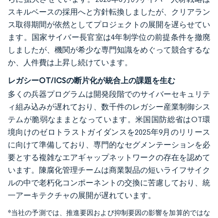
スキルベースの採用へと方針転換しましたが、クリアラン
ス取得期間が依然としてプロジェクトの展開を遅らせてい
ます。国家サイバー長官室は4年制学位の前提条件を撤廃
しましたが、機関が希少な専門知識をめぐって競合するな
か、人件費は上昇し続けています。
レガシーOT/ICSの断片化が統合上の課題を生む
多くの兵器プログラムは開発段階でのサイバーセキュリテ
ィ組み込みが遅れており、数千件のレガシー産業制御シス
テムが脆弱なままとなっています。米国国防総省はOT環
境向けのゼロトラストガイダンスを2025年9月のリリース
に向けて準備しており、専門的なセグメンテーションを必
要とする複雑なエアギャップネットワークの存在を認めて
います。陳腐化管理チームは商業製品の短いライフサイク
ルの中で老朽化コンポーネントの交換に苦慮しており、統
一アーキテクチャの展開が遅れています。
*当社の予測では、推進要因および抑制要因の影響を加算的ではな