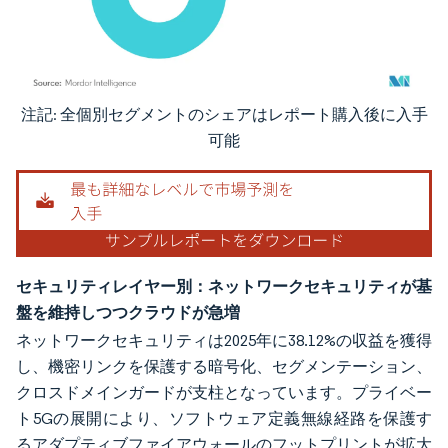
注記: 全個別セグメントのシェアはレポート購入後に入手
画像 © Mordor Intelligence。再利用にはCC BY 4.0の表示が必要です。
可能
セキュリティレイヤー別：ネットワークセキュリティが基
盤を維持しつつクラウドが急増
ネットワークセキュリティは2025年に38.12%の収益を獲得
し、機密リンクを保護する暗号化、セグメンテーション、
クロスドメインガードが支柱となっています。プライベー
ト5Gの展開により、ソフトウェア定義無線経路を保護す
るアダプティブファイアウォールのフットプリントが拡大