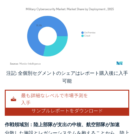
注記: 全個別セグメントのシェアはレポート購入後に入手
画像 © Mordor Intelligence。再利用にはCC BY 4.0の表示が必要です。
可能
作戦領域別：陸上部隊が支出の中核、航空部隊が加速
分散した施設とレガシーシステムを抱えることから、陸上