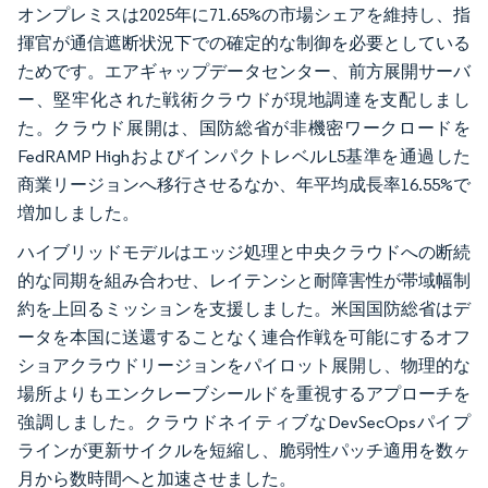
オンプレミスは2025年に71.65%の市場シェアを維持し、指
揮官が通信遮断状況下での確定的な制御を必要としている
ためです。エアギャップデータセンター、前方展開サーバ
ー、堅牢化された戦術クラウドが現地調達を支配しまし
た。クラウド展開は、国防総省が非機密ワークロードを
FedRAMP HighおよびインパクトレベルL5基準を通過した
商業リージョンへ移行させるなか、年平均成長率16.55%で
増加しました。
ハイブリッドモデルはエッジ処理と中央クラウドへの断続
的な同期を組み合わせ、レイテンシと耐障害性が帯域幅制
約を上回るミッションを支援しました。米国国防総省はデ
ータを本国に送還することなく連合作戦を可能にするオフ
ショアクラウドリージョンをパイロット展開し、物理的な
場所よりもエンクレーブシールドを重視するアプローチを
強調しました。クラウドネイティブなDevSecOpsパイプ
ラインが更新サイクルを短縮し、脆弱性パッチ適用を数ヶ
月から数時間へと加速させました。