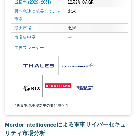
成長率 (2026 - 2031)
12.32% CAGR
最も急速に成長している
北米
市場
最大市場
北米
市場集中度
中
画像 © Mordor Intelligence。再利用にはCC BY 4.0の表示が必要です。
主要プレーヤー
*免責事項:主要選手の並び順不同
Mordor Intelligenceによる軍事サイバーセキュ
リティ市場分析