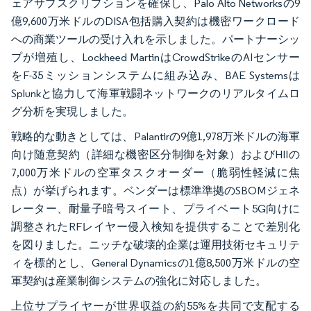
ェアサブスクリプションを確保し、Palo Alto Networksの9
億9,600万米ドルのDISA包括購入契約は機密ワークロード
への商業ツールの受け入れを示しました。パートナーシッ
プが増殖し、Lockheed MartinはCrowdStrikeのAIセンサー
をF-35ミッションシステムに組み込み、BAE Systemsは
Splunkと協力して海軍戦闘ネットワークのリアルタイムロ
グ分析を実現しました。
戦略的な動きとしては、Palantirの9億1,978万米ドルの海軍
向け随意契約（詳細な機密区分制御を対象）およびHIIの
7,000万米ドルの空軍タスクオーダー（脆弱性軽減に焦
点）が挙げられます。ベンダーは標準準拠のSBOMジェネ
レーター、耐量子暗号スイート、プライベート5G向けに
調整されたRFレイヤー侵入検知を提供することで差別化
を図りました。ニッチな破壊的企業は運用技術セキュリテ
ィを標的とし、General Dynamicsの1億8,500万米ドルの空
軍契約は産業制御システムの強化に対応しました。
上位サプライヤーが世界収益の約55%を共同で支配する