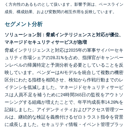
く方向性のあるものとして扱います。影響予測は、ベースライン
成長、構成効果、および変数間の相互作用を反映しています。
セグメント分析
ソリューション別：脅威インテリジェンスと対応が優位、
マネージドセキュリティサービスが急増
脅威インテリジェンスと対応は2025年の軍事サイバーセキ
ュリティ市場シェアの28.31%を占め、指揮官がキャンペー
ンレベルの帰属特定と予測分析を必要としていることを反
映しています。ベンダーはAIモデルを統合して複数の機密
区分にわたる指標を相関させ、検知から作戦行動までのレ
イテンシを低減しました。マネージドセキュリティサービ
スは人員不足を補うために24時間365日の監視をアウトソ
ーシングする組織が増えたことで、年平均成長率14.28%を
記録しました。アイデンティティおよびアクセス管理ツー
ルは、継続的な検証を義務付けるゼロトラスト指令を背景
に成長しました。セキュリティ情報・イベント管理プラッ