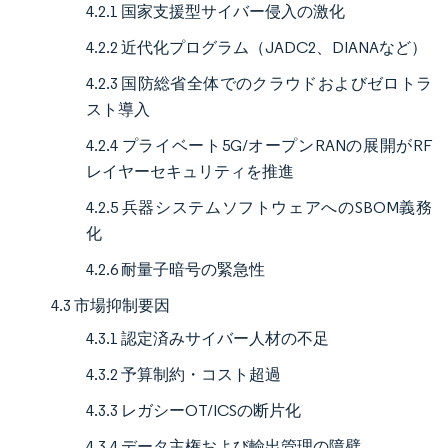
4.2.1 国家支援型サイバー侵入の激化
4.2.2 近代化プログラム（JADC2、DIANAなど）
4.2.3 国防総省全体でのクラウドおよびゼロトラ
スト導入
4.2.4 プライベート5G/オープンRANの展開がRF
レイヤーセキュリティを推進
4.2.5 兵器システムソフトウェアへのSBOM義務
化
4.2.6 耐量子暗号の緊急性
4.3 市場抑制要因
4.3.1 認定済みサイバー人材の不足
4.3.2 予算制約・コスト超過
4.3.3 レガシーOT/ICSの断片化
4.3.4 データ主権および輸出管理の障壁