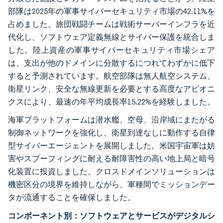
部隊は2025年の軍事サイバーセキュリティ市場の42.11%を
占めました。旅団戦闘チームは戦術サーバーインフラを近
代化し、ソフトウェア定義無線とサイバー保護を統合しま
した。陸上資産の軍事サイバーセキュリティ市場シェア
は、支出が他のドメインに分散するにつれてわずかに低下
すると予測されています。航空部隊は無人航空システム、
衛星リンク、安全な無線更新を必要とする高度なアビオニ
クスにより、最速の年平均成長率15.22%を経験しました。
海軍プラットフォームは潜水艦、空母、沿岸域にまたがる
制御ネットワークを強化し、衛星到達なしに動作する自律
型サイバーエージェントを展開しました。米国宇宙軍は妨
害やスプーフィングに耐える耐障害性の高い地上局と暗号
化装置に投資しました。クロスドメインソリューションは
機密区分の境界を維持しながら、軍種間でミッションデー
タが流通することを確保しました。
コンポーネント別：ソフトウェアとサービスがデジタルシ