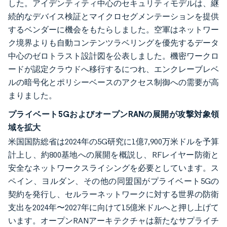
した。アイデンティティ中心のセキュリティモデルは、継
続的なデバイス検証とマイクロセグメンテーションを提供
するベンダーに機会をもたらしました。空軍はネットワー
ク境界よりも自動コンテンツラベリングを優先するデータ
中心のゼロトラスト設計図を公表しました。機密ワークロ
ードが認定クラウドへ移行するにつれ、エンクレーブレベ
ルの暗号化とポリシーベースのアクセス制御への需要が高
まりました。
プライベート5GおよびオープンRANの展開が攻撃対象領
域を拡大
米国国防総省は2024年の5G研究に1億7,900万米ドルを予算
計上し、約800基地への展開を概説し、RFレイヤー防衛と
安全なネットワークスライシングを必要としています。ス
ペイン、ヨルダン、その他の同盟国がプライベート5Gの
契約を発行し、セルラーネットワークに対する世界の防衛
支出を2024年〜2027年に向けて15億米ドルへと押し上げて
います。オープンRANアーキテクチャは新たなサプライチ