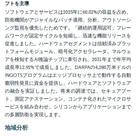
フトを主導
ソフトウェアとサービスは2025年に60.02%の収益を占め、
防衛機関がアジャイルなパッチ適用、分析、アウトソーシ
ング監視を優先したためです。「継続的運用認可」フレー
ムワークが認定サイクルを短縮し、迅速な機能リリースを
促進しました。ハードウェアセグメントは信頼済みプラッ
トフォームモジュール、暗号化アクセラレータ、マルウェ
アを検知するAI推論チップに牽引され、2031年まで年平均
成長率12.92%で成長しました。DARPAの4,280万米ドルの
INGOTSプログラムはエッジプロセッサ上で動作する自動
脆弱性発見に資金を提供し、ハードウェアとソフトウェア
の融合を実証しました。将来の調達では、セキュアブー
ト、測定アテステーション、コンテナ化されたマイクロサ
ービスを組み合わせ、シリコンからアプリケーションまで
の多層防衛を実現します。
地域分析