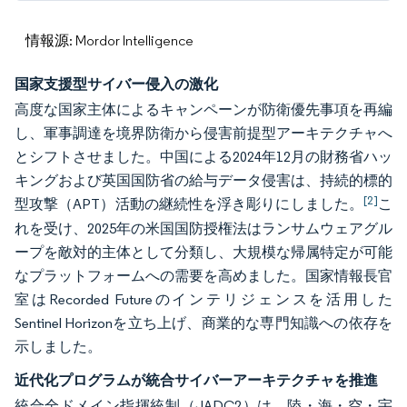
情報源: Mordor Intelligence
国家支援型サイバー侵入の激化
高度な国家主体によるキャンペーンが防衛優先事項を再編
し、軍事調達を境界防衛から侵害前提型アーキテクチャへ
とシフトさせました。中国による2024年12月の財務省ハッ
キングおよび英国国防省の給与データ侵害は、持続的標的
[2]
型攻撃（APT）活動の継続性を浮き彫りにしました。
こ
れを受け、2025年の米国国防授権法はランサムウェアグル
ープを敵対的主体として分類し、大規模な帰属特定が可能
なプラットフォームへの需要を高めました。国家情報長官
室はRecorded Futureのインテリジェンスを活用した
Sentinel Horizonを立ち上げ、商業的な専門知識への依存を
示しました。
近代化プログラムが統合サイバーアーキテクチャを推進
統合全ドメイン指揮統制（JADC2）は、陸・海・空・宇