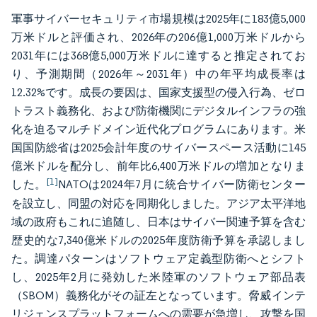
軍事サイバーセキュリティ市場規模は2025年に183億5,000
万米ドルと評価され、2026年の206億1,000万米ドルから
2031年には368億5,000万米ドルに達すると推定されてお
り、予測期間（2026年～2031年）中の年平均成長率は
12.32%です。成長の要因は、国家支援型の侵入行為、ゼロ
トラスト義務化、および防衛機関にデジタルインフラの強
化を迫るマルチドメイン近代化プログラムにあります。米
国国防総省は2025会計年度のサイバースペース活動に145
億米ドルを配分し、前年比6,400万米ドルの増加となりま
[1]
した。
NATOは2024年7月に統合サイバー防衛センター
を設立し、同盟の対応を同期化しました。アジア太平洋地
域の政府もこれに追随し、日本はサイバー関連予算を含む
歴史的な7,340億米ドルの2025年度防衛予算を承認しまし
た。調達パターンはソフトウェア定義型防衛へとシフト
し、2025年2月に発効した米陸軍のソフトウェア部品表
（SBOM）義務化がその証左となっています。脅威インテ
リジェンスプラットフォームへの需要が急増し、攻撃を国