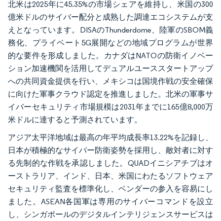
北米は2025年に45.35%の市場シェアを維持し、米国の300
億米ドルのサイバー配分と成熟した調達エコシステムが支
えとなっています。DISAのThunderdome、陸軍のSBOM義
務化、プライベート5G展開などの地域プログラムが世界
的な要件を形成しました。カナダはNATOの防衛イノベー
ション加速機関を活用してデュアルユーススタートアップ
への共同資金提供を行い、メキシコは国境作戦の安全確保
に向けた軍事クラウド認定を推進しました。北米の軍事サ
イバーセキュリティ市場規模は2031年までに165億8,000万
米ドルに達すると予測されています。
アジア太平洋地域は最高の年平均成長率13.22%を記録し、
日本が積極的なサイバー防衛姿勢を採用し、敵対者に対す
る先制的な作戦を承認しました。QUADイニシアチブはオ
ーストラリア、インド、日本、米国にわたるソフトウェア
セキュリティ監査を標準化し、ベンダーの参入を容易にし
ました。ASEAN各国軍は専用のサイバーコマンドを設立
し、シンガポールのデジタルインテリジェンスサービスは