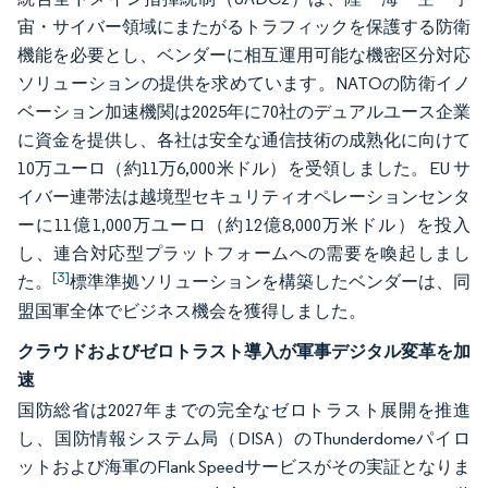
宙・サイバー領域にまたがるトラフィックを保護する防衛
機能を必要とし、ベンダーに相互運用可能な機密区分対応
ソリューションの提供を求めています。NATOの防衛イノ
ベーション加速機関は2025年に70社のデュアルユース企業
に資金を提供し、各社は安全な通信技術の成熟化に向けて
10万ユーロ（約11万6,000米ドル）を受領しました。EU サ
イバー連帯法は越境型セキュリティオペレーションセンタ
ーに11億1,000万ユーロ（約12億8,000万米ドル）を投入
し、連合対応型プラットフォームへの需要を喚起しまし
[3]
た。
標準準拠ソリューションを構築したベンダーは、同
盟国軍全体でビジネス機会を獲得しました。
クラウドおよびゼロトラスト導入が軍事デジタル変革を加
速
国防総省は2027年までの完全なゼロトラスト展開を推進
し、国防情報システム局（DISA）のThunderdomeパイロ
ットおよび海軍のFlank Speedサービスがその実証となりま