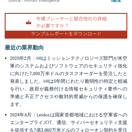
画像 © Mordor Intelligence。再利用にはCC BY 4.0の表示が必要です。
最近の業界動向
2025年2月：HIIはミッションテクノロジーズ部門が米空
軍のシステムおよびソフトウェアのセキュリティ強化
に向けた7,000万米ドルのタスクオーダーを受注したと
発表しました。HIIは5年間にわたり脆弱性の特定と軽減
を行い、政府が義務付ける情報セキュリティ要件への
準拠と不正アクセスや敵対的脅威からの保護を確保し
ます。
2024年6月：Leidosは国家首都地域における空軍省への
エンタープライズIT、通信、サイバーセキュリティ支援
を提供する7億3,800万米ドルのフォローオン契約を受注