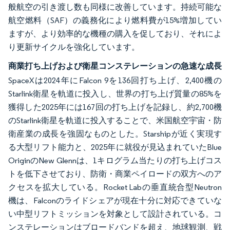
般航空の引き渡し数も同様に改善しています。持続可能な
航空燃料（SAF）の義務化により燃料費が15%増加してい
ますが、より効率的な機種の購入を促しており、それによ
り更新サイクルを強化しています。
商業打ち上げおよび衛星コンステレーションの急速な成長
SpaceXは2024年にFalcon 9を136回打ち上げ、2,400機の
Starlink衛星を軌道に投入し、世界の打ち上げ質量の85%を
獲得した2025年には167回の打ち上げを記録し、約2,700機
のStarlink衛星を軌道に投入することで、米国航空宇宙・防
衛産業の成長を強固なものとした。Starshipが近く実現す
る大型リフト能力と、2025年に就役が見込まれていたBlue
OriginのNew Glennは、1キログラム当たりの打ち上げコス
トを低下させており、防衛・商業ペイロードの双方へのア
クセスを拡大している。Rocket Labの垂直統合型Neutron
機は、Falconのライドシェアが現在十分に対応できていな
い中型リフトミッションを対象として設計されている。コ
ンステレーションはブロードバンドを超え、地球観測、戦