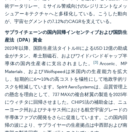
術データリレー、ミサイル警戒向けのレジリエントなメッ
シュアーキテクチャへと多様化している。こうした動向
が、宇宙セグメントの7.12%のCAGRを支えている。
サプライチェーンの国内回帰インセンティブおよび国防生
産法（DPA）資金
2023年以降、国防生産法タイトルIIIによるUSD 12億の助成
金がチタン、希土類磁石、およびワイドバンドギャップ半
[3]
導体の国内生産者に支出されました。
Arconic、MP
Materials、およびWolfspeedは米国内の生産能力を拡大
し、短期的に6〜10%の高コストを犠牲にして地政学的リ
スクを軽減しています。Spirit AeroSystemsは、品質管理上
の懸念を理由として、737 MAXの複合材翼の製造を2025年
にウィチタに回帰させました。CHIPS法の補助金は、ニュ
ーヨーク州およびテキサス州における航空宇宙グレードの
半導体ファブの開発をさらに促進しています。この国内回
帰の波により、サプライヤーの生産拠点は中西部および南