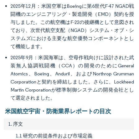
2025年12月：米国空軍はBoeingに第6世代F-47 NGAD戦
闘機のエンジニアリング・製造開発（EMD）契約を授
与しました。この航空機はF-22の後継機として意図され
ており、次世代航空支配（NGAD）システム・オブ・シ
ステムズにおける主要な航空優勢コンポーネントとし
て機能します。
2025年9月：米国海軍は、空母作戦向けに設計された武
装無人協調戦闘機（CCA）の開発のためにGeneral
Atomics、Boeing、Anduril、およびNorthrop Grumman
Corporationと契約を締結しました。さらに、Lockheed
Martin Corporationが標準制御システムの開発会社とし
て選定されました。
米国航空宇宙・防衛業界レポートの目次
1. 序文
1.1 研究の前提条件および市場定義