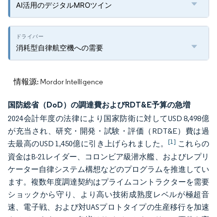
AI活用のデジタルMROツイン
消耗型自律航空機への需要
情報源: Mordor Intelligence
国防総省（DoD）の調達費およびRDT&E予算の急増
2024会計年度の法律により国家防衛に対してUSD 8,498億
が充当され、研究・開発・試験・評価（RDT&E）費は過
[1]
去最高のUSD 1,450億に引き上げられました。
これらの
資金はB-21レイダー、コロンビア級潜水艦、およびレプリ
ケーター自律システム構想などのプログラムを推進してい
ます。複数年度調達契約はプライムコントラクターを需要
ショックから守り、より高い技術成熟度レベルが極超音
速、電子戦、および対UASプロトタイプの生産移行を加速