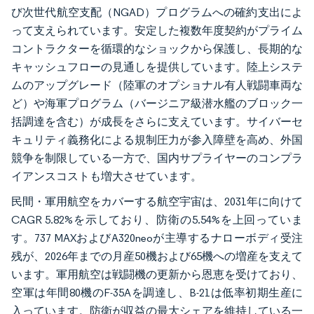
び次世代航空支配（NGAD）プログラムへの確約支出によ
って支えられています。安定した複数年度契約がプライム
コントラクターを循環的なショックから保護し、長期的な
キャッシュフローの見通しを提供しています。陸上システ
ムのアップグレード（陸軍のオプショナル有人戦闘車両な
ど）や海軍プログラム（バージニア級潜水艦のブロック一
括調達を含む）が成長をさらに支えています。サイバーセ
キュリティ義務化による規制圧力が参入障壁を高め、外国
競争を制限している一方で、国内サプライヤーのコンプラ
イアンスコストも増大させています。
民間・軍用航空をカバーする航空宇宙は、2031年に向けて
CAGR 5.82%を示しており、防衛の5.54%を上回っていま
す。737 MAXおよびA320neoが主導するナローボディ受注
残が、2026年までの月産50機および65機への増産を支えて
います。軍用航空は戦闘機の更新から恩恵を受けており、
空軍は年間80機のF-35Aを調達し、B-21は低率初期生産に
入っています。防衛が収益の最大シェアを維持している一