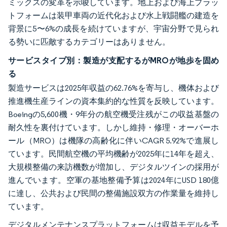
ミックスの変革を示唆しています。地上および海上プラッ
トフォームは装甲車両の近代化および水上戦闘艦の建造を
背景に5〜6%の成長を続けていますが、宇宙分野で見られ
る勢いに匹敵するカテゴリーはありません。
サービスタイプ別：製造が支配するがMROが地歩を固め
る
製造サービスは2025年収益の62.76%を寄与し、機体および
推進機生産ラインの資本集約的な性質を反映しています。
Boeingの5,600機・9年分の航空機受注残がこの収益基盤の
耐久性を裏付けています。しかし維持・修理・オーバーホ
ール（MRO）は機隊の高齢化に伴いCAGR 5.92%で進展し
ています。民間航空機の平均機齢が2025年に14年を超え、
大規模整備の来訪機数が増加し、デジタルツインの採用が
進んでいます。空軍の基地整備予算は2024年にUSD 180億
に達し、公共および民間の整備施設双方の作業量を維持し
ています。
デジタルメンテナンスプラットフォームは収益モデルを予