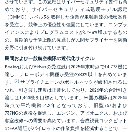
させています。この急増はサイバーセキュリティ要件も高
めており、サイバーセキュリティ成熟度モデル認定
（CMMC）レベル3を取得した企業が単独調達の機密案件
を受注し、競争上の優位性を強固にしています。コンプラ
イアンスによりプログラムコストが5〜8%増加するもの
の、長期的な予算上限の見通しが民間サプライヤーを防衛
分野に引き付け続けています。
民間および一般航空機隊の近代化サイクル
BoeingおよびAirbusの受注残は2025年末時点で14,773機に
達し、ナローボディ機種が受注の80%以上を占めていま
[2]
す。
サプライチェーンのボトルネックが緩和されるに
つれ、引き渡し速度は正常化しており、2026年の合計引き
渡しは1,400機を目標としています。米国の機隊は2025年
時点で平均機齢14.2年となっており、旧型757および
737NGの退役を促進し、エンジン、アビオニクス、および
客室改修への需要を高めています。合成視覚コックピット
のFAA認証がパイロットの作業負担を軽減することで、一