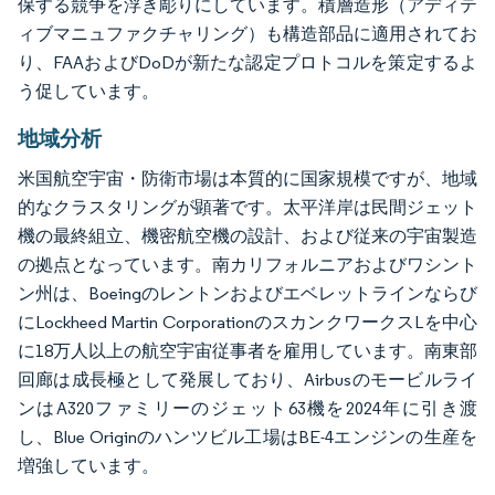
保する競争を浮き彫りにしています。積層造形（アディテ
ィブマニュファクチャリング）も構造部品に適用されてお
り、FAAおよびDoDが新たな認定プロトコルを策定するよ
う促しています。
地域分析
米国航空宇宙・防衛市場は本質的に国家規模ですが、地域
的なクラスタリングが顕著です。太平洋岸は民間ジェット
機の最終組立、機密航空機の設計、および従来の宇宙製造
の拠点となっています。南カリフォルニアおよびワシント
ン州は、Boeingのレントンおよびエベレットラインならび
にLockheed Martin CorporationのスカンクワークスLを中心
に18万人以上の航空宇宙従事者を雇用しています。南東部
回廊は成長極として発展しており、Airbusのモービルライ
ンはA320ファミリーのジェット63機を2024年に引き渡
し、Blue Originのハンツビル工場はBE-4エンジンの生産を
増強しています。