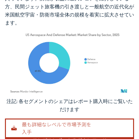
方、民間ジェット旅客機の引き渡しと一般航空の近代化が
米国航空宇宙・防衛市場全体の規模を着実に拡大させてい
ます。
注記: 各セグメントのシェアはレポート購入時にご覧いた
画像 © Mordor Intelligence。再利用にはCC BY 4.0の表示が必要です。
だけます