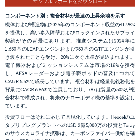
コンポーネント別：複合材料が最速の上昇余地を示す
機体および構造物は2025年のコンポーネント収益の41.98%
を提供し、高い参入障壁およびロックインされたサプライ
契約がその背景にあります。推進システムは2024年に
1,650基のLEAPエンジンおよび950基のGTFエンジンが引
き渡されたことを受け、28%に次ぐ水準が見込まれます。
電子機器およびミッションシステムは市場の18%を獲得
し、AESAレーダーおよび電子戦ポッドの普及につれて
CAGR 5.5%で成長しています。複合材料は軽量化義務化を
背景にCAGR 6.86%で進展しており、787は質量の50%が複
合材料で構成され、将来のナローボディ機の基準を設定し
ています。
投資フローはそれに応じて具現化しています。Hexcelのユ
タプリプレグプラントへのUSD 2億5,000万の投資とToray
のサウスカロライナ拡張は、カーボンファイバー供給を確