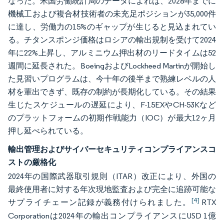
なった。米国労働統計局のデータによれば、2028年までに
機械工および複合材技術者の未充足ポジションが35,000件
に達し、労働力の15%のギャップが生じると見込まれてい
る。チタンスポンジ価格はロシアの輸出規制を受けて2024
年に22%上昇し、アルミニウム押出材のリードタイムは52
週間に延長された。BoeingおよびLockheed Martinが開始し
た見習いプログラムは、今十年の後半まで熟練レベルの人
材を輩出できず、既存の制約が長期化している。その結果
生じたスケジュールの遅延により、F-15EXやCH-53Kなど
のプラットフォームの初期作戦能力（IOC）が最大12ヶ月
押し延べられている。
輸出管理およびサイバーセキュリティコンプライアンスコ
ストの厳格化
2024年の国際武器取引規則（ITAR）改正により、外国の
最終使用者に対する年次現地監査および完全に追跡可能な
[4]
サプライチェーン記録が義務付けられました。
RTX
Corporationは2024年の輸出コンプライアンスにUSD 1億