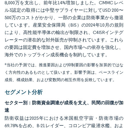
8,000万を支出し、前年比14%増加しました。CMMC レベ
ル3認定の取得には中堅サプライヤーに対してUSD 200〜
500万のコストがかかり、一部の企業は防衛事業から撤退
しています。産業安全保障局（BIS）の2024年10月の規則
により、高性能半導体の輸出が制限され、C4ISRインテグ
レーターの潜在的な対外販売が抑制されています。これら
の要因は固定費を増加させ、国内市場への依存を強化し、
海外でのトップライン成長機会を制約しています。
*当社の予測では、推進要因および抑制要因の影響を加算的ではな
く方向性のあるものとして扱います。影響予測は、ベースライン
成長、構成効果、および変数間の相互作用を反映しています。
セグメント分析
セクター別：防衛資金調達が成長を支え、民間の回復が加
速
防衛収益は2025年における米国航空宇宙・防衛市場の
69.78%を占め、B-21レイダー、コロンビア級潜水艦、およ