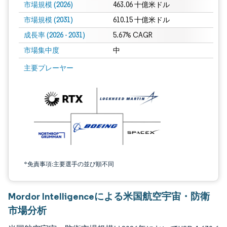
市場規模 (2026)
463.06 十億米ドル
市場規模 (2031)
610.15 十億米ドル
成長率 (2026 - 2031)
5.67% CAGR
市場集中度
中
画像 © Mordor Intelligence。再利用にはCC BY 4.0の表示が必要です。
主要プレーヤー
*免責事項:主要選手の並び順不同
Mordor Intelligenceによる米国航空宇宙・防衛
市場分析