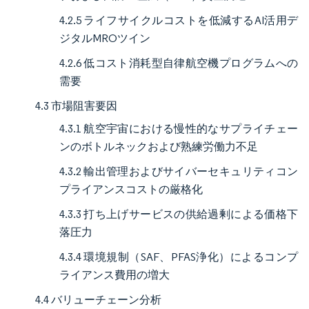
4.2.5 ライフサイクルコストを低減するAI活用デ
ジタルMROツイン
4.2.6 低コスト消耗型自律航空機プログラムへの
需要
4.3 市場阻害要因
4.3.1 航空宇宙における慢性的なサプライチェー
ンのボトルネックおよび熟練労働力不足
4.3.2 輸出管理およびサイバーセキュリティコン
プライアンスコストの厳格化
4.3.3 打ち上げサービスの供給過剰による価格下
落圧力
4.3.4 環境規制（SAF、PFAS浄化）によるコンプ
ライアンス費用の増大
4.4 バリューチェーン分析