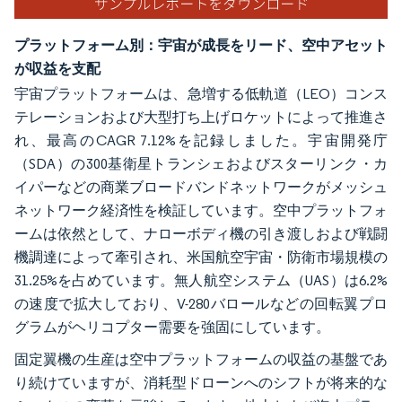
プラットフォーム別：宇宙が成長をリード、空中アセット
が収益を支配
宇宙プラットフォームは、急増する低軌道（LEO）コンス
テレーションおよび大型打ち上げロケットによって推進さ
れ、最高のCAGR 7.12%を記録しました。宇宙開発庁
（SDA）の300基衛星トランシェおよびスターリンク・カ
イパーなどの商業ブロードバンドネットワークがメッシュ
ネットワーク経済性を検証しています。空中プラットフォ
ームは依然として、ナローボディ機の引き渡しおよび戦闘
機調達によって牽引され、米国航空宇宙・防衛市場規模の
31.25%を占めています。無人航空システム（UAS）は6.2%
の速度で拡大しており、V-280バロールなどの回転翼プロ
グラムがヘリコプター需要を強固にしています。
固定翼機の生産は空中プラットフォームの収益の基盤であ
り続けていますが、消耗型ドローンへのシフトが将来的な