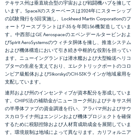
テキサス州は垂直統合型の宇宙および戦闘機ハブを擁して
います。SpaceXのスターベースは2024年にスターシップ
の試験飛行を5回実施し、Lockheed Martin Corporationのフ
ォートワースプラントはF-35を年間156機製造していま
す。中西部はGE Aerospaceのエベンデールタービンおよ
びSpirit AeroSystemsのウィチタ胴体を擁し、推進システム
および機体構造において引き続き中枢的な役割を担ってい
ます。ニューイングランドは潜水艦および大型輸送ヘリコ
プターの生産を支えており、エレクトリックボートのコロ
ンビア級船体およびSikorskyのCH-53Kラインが地域雇用を
支配しています。
連邦および州のインセンティブが資本配分を形成していま
す。CHIPS法の補助金がニューヨーク州およびテキサス州
の半導体ファブの資金調達を行い、アラバマ州およびサウ
スカロライナ州はエンジンおよび機体プロジェクトを確保
するために税額控除および人材育成助成金を展開していま
す。環境規制は地域によって異なります。カリフォルニア