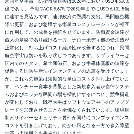
米国航空宇宙・防衛市場規模は2026年においてUSD 4,630.6
億であり、予測CAGR 5.67%で2031年までにUSD 6,101.5億
に達する見込みです。連邦政府の堅調な支出、民間航空機
隊の更新、および急増する衛星コンステレーションが相互
に作用してこの成長を持続させています。防衛資金調達が
歳入の基盤であり続ける一方、ナローボディ機の受注残が
正常化し、打ち上げコスト経済性が改善するにつれ、民間
航空宇宙は勢いを取り戻しつつあります。サプライヤーは
国内でのチタン、希土類磁石、および半導体基板の調達を
促進する国防生産法インセンティブの恩恵を受けています
が、これらの施策は短期的な単位コストを押し上げていま
す。ベンチャー資本を背景とした新規参入者が自律システ
ムおよびニッチな民間市場を標的にするにつれ、競争構造
が変化しており、既存大手はソフトウェア中心のアップグ
レードを加速させることを余儀なくされています。環境規
制とサイバーセキュリティ要件が同時にコンプライアンス
コストを引き上げており、向かい風となる一方で参入障壁
の高い市場機会も生み出しています。