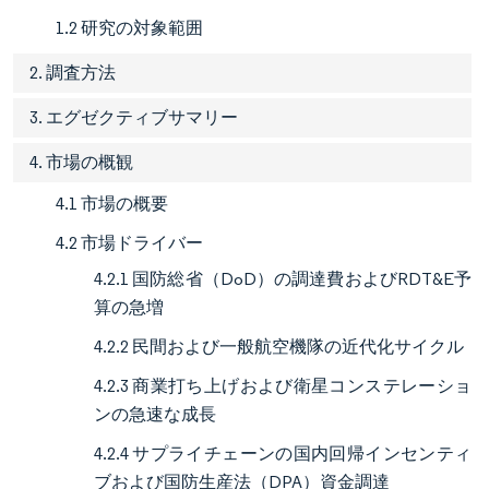
1.2 研究の対象範囲
2. 調査方法
3. エグゼクティブサマリー
4. 市場の概観
4.1 市場の概要
4.2 市場ドライバー
4.2.1 国防総省（DoD）の調達費およびRDT&E予
算の急増
4.2.2 民間および一般航空機隊の近代化サイクル
4.2.3 商業打ち上げおよび衛星コンステレーショ
ンの急速な成長
4.2.4 サプライチェーンの国内回帰インセンティ
ブおよび国防生産法（DPA）資金調達