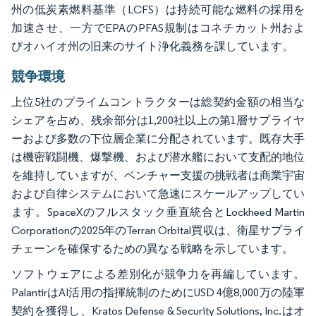
州の低炭素燃料基準（LCFS）は持続可能な燃料の採用を
加速させ、一方でEPAのPFAS規制はコネチカット州およ
びオハイオ州の旧来のサイト浄化義務を課しています。
競争環境
上位5社のプライムコントラクターは総契約金額の相当な
シェアを占め、残余部分は1,200社以上の第1層サプライヤ
ーおよび多数の下位層企業に分配されています。既存大手
は機密戦闘機、爆撃機、および潜水艦において支配的地位
を維持していますが、ベンチャー支援の挑戦者は商業宇宙
および自律システムにおいて急速にスケールアップしてい
ます。SpaceXのフルスタック垂直統合とLockheed Martin
Corporationの2025年のTerran Orbital買収は、衛星サプライ
チェーンを確保するための異なる戦略を示しています。
ソフトウェアによる差別化が競争力を再編しています。
PalantirはAI活用の指揮統制のためにUSD 4億8,000万の陸軍
契約を獲得し、Kratos Defense & Security Solutions, Inc.はオ