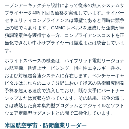
ープンアーキテクチャ設計によって従来の無人システムサ
プライヤーを40%下回る価格を実現しています。サイバー
セキュリティコンプライアンスは障壁であると同時に競争
上の堀でもあります。CMMC レベル3を達成した企業が単
独調達案件を獲得する一方、コンプライアンスコストを正
当化できない中小サプライヤーは撤退または統合していま
す。
ホワイトスペースの機会は、ハイブリッド電動リージョナ
ル航空機、軌道上サービシング、指向性エネルギー兵器、
および対極超音速システムに存在します。ベンチャーキャ
ピタルはこれらのニッチ分野において従来の防衛研究開発
予算を超える速度で流入しており、既存大手にパートナー
シップまたは買収を迫っています。その結果、競争の激し
さは成熟した資本集約型プログラムとアジャイルなソフト
ウェア定義型セグメントとの間で二極化しています。
米国航空宇宙・防衛産業リーダー