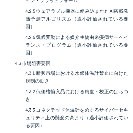
イン・プラットフォーム
4.2.5 ウェアラブル機器に組み込まれたAI搭載発
熱予測アルゴリズム（過小評価されている要
因）
4.2.6 気候変動による媒介生物由来疾病サーベイ
ランス・プログラム（過小評価されている要
因）
4.3 市場阻害要因
4.3.1 新興市場における水銀体温計禁止に向けた
規制の動き
4.3.2 低価格輸入品における精度・校正のばらつ
き
4.3.3 コネクテッド体温計をめぐるサイバーセキ
ュリティ上の懸念の高まり（過小評価されてい
る要因）