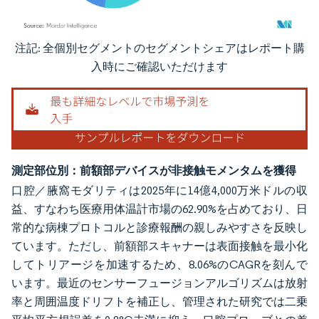
注記: 全個別セグメントのセグメントシェアはレポート購
画像 © Mordor Intelligence。再利用にはCC BY 4.0の表示が必要です。
入時にご確認いただけます
測定部位別：前額部デバイスが非接触モメンタムを獲得
口腔／腋窩モダリティは2025年に14億4,000万米ドルの収
益、すなわち医療用体温計市場の62.90%を占めており、日
常的な病棟プロトコルと診療報酬の親しみやすさを反映し
ています。ただし、前額部スキャナーは表面接触を最小化
してトリアージを加速するため、8.06%のCAGRを刻んで
います。最近のセンサーフュージョンアルゴリズムは放射
率と周囲温度ドリフトを補正し、管理された研究では二乗