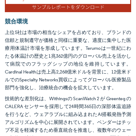
競合環境
上位5社は市場の相当なシェアを占めており、ブランドの
信頼と規制遵守が価格と同様に重要な、適度に集中した医
療用体温計市場を形成しています。Terumoは一世紀にわ
たる体温計の歴史と1兆362億円のグローバル売上を活かし
て病院でのフラッグシップの地位を維持しています。
Cardinal Healthは売上高2,268億米ドルを背景に、12億米ド
ルでのSpecialty Networks買収によってグローバル医療製品
部門を強化し、治療統合の機会を拡大しています。
技術的な差別化は、Withingsの ScanWatch 2 が Greenteg の
CALERA センサーを採用して24時間365日の深部体温追跡
を行うなど、ウェアラブルに組み込まれたAI搭載発熱予測
アルゴリズムを中心に展開されています。ベンダーはチッ
プ不足を軽減するため垂直統合を推進し、複数年のウェー