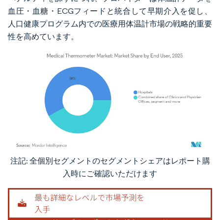
血圧・血糖・ECGフィードと統合して早期介入を促し、
人口健康プログラム内での医療用体温計市場の戦略的重要
性を高めています。
注記: 全個別セグメントのセグメントシェアはレポート購
画像 © Mordor Intelligence。再利用にはCC BY 4.0の表示が必要です。
入時にご確認いただけます