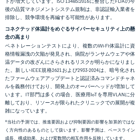
トが増大しています。ISO 13485:2016に整合したFDAの今
後の品質マネジメントシステム規制は、非認証輸入業者を
排除し、競争環境を再編する可能性があります。
コネクテッド体温計をめぐるサイバーセキュリティ上の懸
念の高まり
ペネトレーションテストにより、複数のWi-Fi体温計に資
格情報漏洩の欠陥が発見され、病院がランサムウェアや体
温データの改ざんにさらされるリスクが明らかになりまし
た。新しいIEEE規格2621および2933-2024は、暗号化され
たファームウェアアップデートと認証済みコマンドチャネ
ルを義務付けており、開発上のオーバーヘッドが増加して
います。IT部門は多くの場合、医療用IoTを専用VLANに分
離しており、リソースが限られたクリニックでの展開が複
雑になっています。
*当社の予測では、推進要因および抑制要因の影響を加算的ではな
く方向性のあるものとして扱います。影響予測は、ベースライン
成長、構成効果、および変数間の相互作用を反映しています。