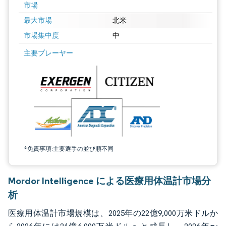
市場
最大市場
北米
市場集中度
中
画像 © Mordor Intelligence。再利用にはCC BY 4.0の表示が必要です。
主要プレーヤー
*免責事項:主要選手の並び順不同
Mordor Intelligence による医療用体温計市場分
析
医療用体温計市場規模は、2025年の22億9,000万米ドルか