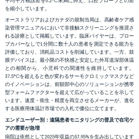
平均平方根誤差を0.2°C未満に抑え、口腔プローブとの差
を縮小しています。
オーストラリアおよびカナダの規制当局は、高齢者ケア感
染管理マニュアルにおいて非接触スクリーニングを推奨さ
れる診療として掲載しています。臨床バイヤーは、プロー
ブカバーなしで1分間に数十人の患者を測定できる能力を
評価しており、消耗品コストを削減しています。一方、鼓
膜デバイスは、最小限の不快感と安定した外耳道深部体温
との相関から、小児科での関連性を維持しています。
37.5°Cを超えると色が変わるサーモクロミックマスクなど
のイノベーションは、前額部中心のソリューションが携帯
型フォームファクターを超えて広がっていることを示して
います。速度・衛生・精度を両立させるメーカーが、進化
する医療用体温計市場での入札で優位に立てます。
エンドユーザー別：遠隔患者モニタリングの普及で在宅ケ
アの需要が急増
病院は依然として2025年収益の57.95%を生み出しています