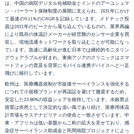
は、中国の病院デジタル化補助金とインドのアーユシュマ
ン・バーラート保険制度の展開に支えられ、2031年にかけ
て最速の9.11%のCAGRを記録しています。メドテック投
資は2021年のピークから落ち込んでいるものの、業界再編
により既存の体温計メーカーが経営難のセンサー企業を買
収し、現地流通ネットワークを取り込むことが可能になっ
ています。急速に高齢化が進む日本では継続的モニタリン
グウェアラブルが好まれ、東南アジアのクリニックはスマ
ートフォンの普及を背景にモバイル連携デバイスへと一足
飛びに移行しています。
欧州は、医療機器規制が市販後サーベイランスを強化する
につれて小規模ブランドが再認証を避けて撤退するため、
安定した23.80%の収益シェアを維持しています。水銀禁止
措置は依然として決定的な追い風であり続け、医療用体温
計市場をサステナビリティの使命と一致させています。中
東・アフリカは低い基盤から二桁の拡大を見せており、感
染症サーベイランス助成金と民間病院プロジェクトによっ