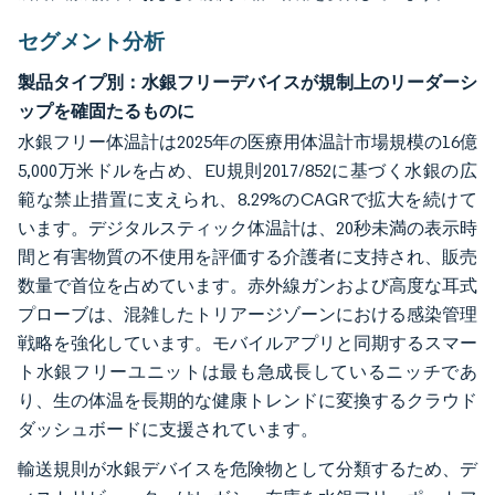
セグメント分析
製品タイプ別：水銀フリーデバイスが規制上のリーダーシ
ップを確固たるものに
水銀フリー体温計は2025年の医療用体温計市場規模の16億
5,000万米ドルを占め、EU規則2017/852に基づく水銀の広
範な禁止措置に支えられ、8.29%のCAGRで拡大を続けて
います。デジタルスティック体温計は、20秒未満の表示時
間と有害物質の不使用を評価する介護者に支持され、販売
数量で首位を占めています。赤外線ガンおよび高度な耳式
プローブは、混雑したトリアージゾーンにおける感染管理
戦略を強化しています。モバイルアプリと同期するスマー
ト水銀フリーユニットは最も急成長しているニッチであ
り、生の体温を長期的な健康トレンドに変換するクラウド
ダッシュボードに支援されています。
輸送規則が水銀デバイスを危険物として分類するため、デ