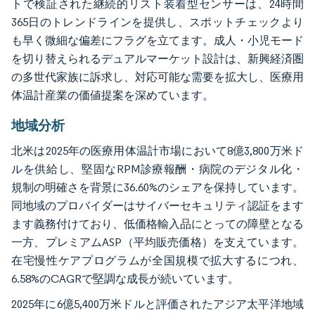
トで検証された継続的リスト装着型センサーは、24時間
365日のトレンドラインを提供し、スポットチェックより
も早く微細な偏差にフラグを立てます。成人・小児モード
を切り替えられるデュアルマーケット設計は、新興経済圏
の多世代家族に訴求し、対応可能な需要を拡大し、医療用
体温計産業の価値提案を深めています。
地域分析
北米は2025年の医療用体温計市場において8億3,800万米ド
ルを供給し、堅固なRPM診療報酬・病院のデジタル化・
規制の明確さを背景に36.60%のシェアを保持しています。
同地域のプロバイダーはサイバーセキュリティ認証をます
ます義務付けており、低価格輸入品にとっての障壁となる
一方、プレミアムASP（平均販売価格）を支えています。
在宅慢性ケアプログラムが全国規模で拡大するにつれ、
6.58%のCAGRで堅調な成長が続いています。
2025年に6億5,400万米ドルと評価されたアジア太平洋地域