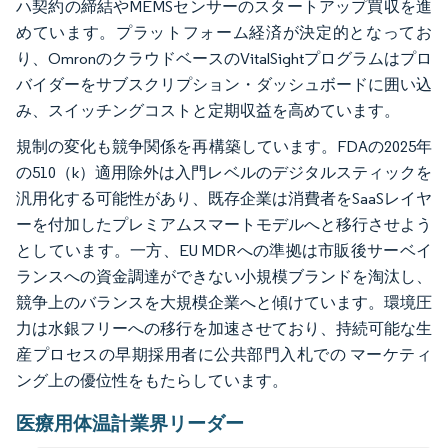
ハ契約の締結やMEMSセンサーのスタートアップ買収を進
めています。プラットフォーム経済が決定的となってお
り、OmronのクラウドベースのVitalSightプログラムはプロ
バイダーをサブスクリプション・ダッシュボードに囲い込
み、スイッチングコストと定期収益を高めています。
規制の変化も競争関係を再構築しています。FDAの2025年
の510（k）適用除外は入門レベルのデジタルスティックを
汎用化する可能性があり、既存企業は消費者をSaaSレイヤ
ーを付加したプレミアムスマートモデルへと移行させよう
としています。一方、EU MDRへの準拠は市販後サーベイ
ランスへの資金調達ができない小規模ブランドを淘汰し、
競争上のバランスを大規模企業へと傾けています。環境圧
力は水銀フリーへの移行を加速させており、持続可能な生
産プロセスの早期採用者に公共部門入札での マーケティ
ング上の優位性をもたらしています。
医療用体温計業界リーダー