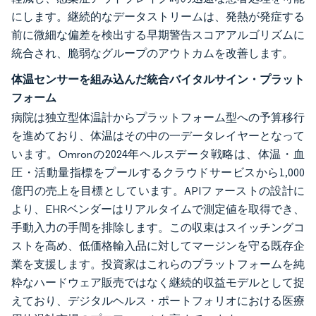
にします。継続的なデータストリームは、発熱が発症する
前に微細な偏差を検出する早期警告スコアアルゴリズムに
統合され、脆弱なグループのアウトカムを改善します。
体温センサーを組み込んだ統合バイタルサイン・プラット
フォーム
病院は独立型体温計からプラットフォーム型への予算移行
を進めており、体温はその中の一データレイヤーとなって
います。Omronの2024年ヘルスデータ戦略は、体温・血
圧・活動量指標をプールするクラウドサービスから1,000
億円の売上を目標としています。APIファーストの設計に
より、EHRベンダーはリアルタイムで測定値を取得でき、
手動入力の手間を排除します。この収束はスイッチングコ
ストを高め、低価格輸入品に対してマージンを守る既存企
業を支援します。投資家はこれらのプラットフォームを純
粋なハードウェア販売ではなく継続的収益モデルとして捉
えており、デジタルヘルス・ポートフォリオにおける医療