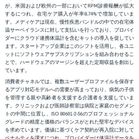
が、米国および欧州の一部においてRPM診療報酬が拡大
するにつれ、在宅ケア購入が年率8.74%で増加していま
す。メディケアは現在、慢性疾患バンドルの中での在宅体
温サーベイランスに対して支払いを行っており、プロバイ
ダーにクラウド連携体温計を含むキットの導入を促してい
ます。スタートアップ企業はこのシフトを活用し、各ユニ
ットにソフトウェアサブスクリプションを組み合わせるこ
とで、ハードウェアのマージンを超えた定期収益を創出し
ています。
消費者チャネルでは、複数ユーザープロファイルを保存す
るアプリ対応モデルへの需要が高まっており、病気の子供
を管理する親や高齢者を支援する介護者を支援していま
す。クリニックおよび医師診察室は病院と家庭のセグメン
トの中間に位置し、ISO 80601-2-56のプロフェッショナル
グレードの精度と価格のバランスがとれた堅牢なデバイス
を求めています。価値に基づくケア契約が再入院に対して
ペナルティを課すにつれ、プロバイダーは体温計データを