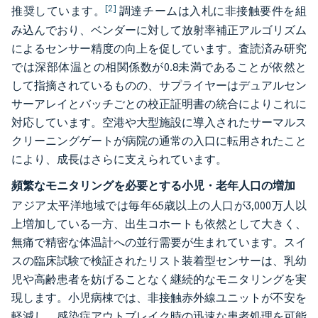
[2]
推奨しています。
調達チームは入札に非接触要件を組
み込んでおり、ベンダーに対して放射率補正アルゴリズム
によるセンサー精度の向上を促しています。査読済み研究
では深部体温との相関係数が0.8未満であることが依然と
して指摘されているものの、サプライヤーはデュアルセン
サーアレイとバッチごとの校正証明書の統合によりこれに
対応しています。空港や大型施設に導入されたサーマルス
クリーニングゲートが病院の通常の入口に転用されたこと
により、成長はさらに支えられています。
頻繁なモニタリングを必要とする小児・老年人口の増加
アジア太平洋地域では毎年65歳以上の人口が3,000万人以
上増加している一方、出生コホートも依然として大きく、
無痛で精密な体温計への並行需要が生まれています。スイ
スの臨床試験で検証されたリスト装着型センサーは、乳幼
児や高齢患者を妨げることなく継続的なモニタリングを実
現します。小児病棟では、非接触赤外線ユニットが不安を
軽減し、感染症アウトブレイク時の迅速な患者処理を可能