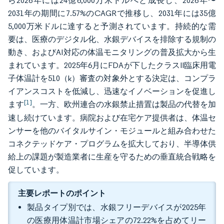
ら2026年には24億6,000万米ドルへと成長し、2026年〜
2031年の期間に7.57%のCAGRで推移し、2031年には35億
5,000万米ドルに達すると予測されています。持続的な需
要は、医療のデジタル化、水銀デバイスを排除する規制の
動き、およびAI対応の体温モニタリングの普及拡大から生
まれています。2025年6月にFDAが下したクラスII臨床用電
子体温計を510（k）審査の対象外とする決定は、コンプラ
イアンスコストを低減し、迅速なイノベーションを促進し
[1]
ます
。一方、欧州連合の水銀禁止措置は製品の代替を加
速し続けています。病院および在宅ケア提供者は、体温セ
ンサーを他のバイタルサイン・モジュールと組み合わせた
コネクテッドケア・プログラムを拡大しており、半導体供
給上の課題が製造業者に生産を守るための垂直統合戦略を
促しています。
主要レポートのポイント
製品タイプ別では、水銀フリーデバイスが2025年
の医療用体温計市場シェアの72.22%を占めてリー