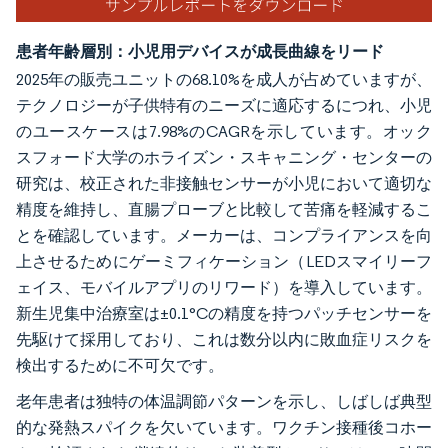
患者年齢層別：小児用デバイスが成長曲線をリード
2025年の販売ユニットの68.10%を成人が占めていますが、
テクノロジーが子供特有のニーズに適応するにつれ、小児
のユースケースは7.98%のCAGRを示しています。オック
スフォード大学のホライズン・スキャニング・センターの
研究は、校正された非接触センサーが小児において適切な
精度を維持し、直腸プローブと比較して苦痛を軽減するこ
とを確認しています。メーカーは、コンプライアンスを向
上させるためにゲーミフィケーション（LEDスマイリーフ
ェイス、モバイルアプリのリワード）を導入しています。
新生児集中治療室は±0.1°Cの精度を持つパッチセンサーを
先駆けて採用しており、これは数分以内に敗血症リスクを
検出するために不可欠です。
老年患者は独特の体温調節パターンを示し、しばしば典型
的な発熱スパイクを欠いています。ワクチン接種後コホー