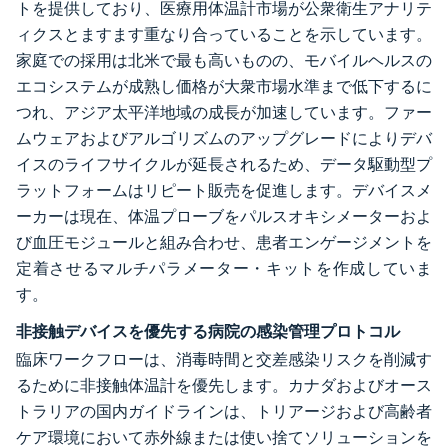
トを提供しており、医療用体温計市場が公衆衛生アナリテ
ィクスとますます重なり合っていることを示しています。
家庭での採用は北米で最も高いものの、モバイルヘルスの
エコシステムが成熟し価格が大衆市場水準まで低下するに
つれ、アジア太平洋地域の成長が加速しています。ファー
ムウェアおよびアルゴリズムのアップグレードによりデバ
イスのライフサイクルが延長されるため、データ駆動型プ
ラットフォームはリピート販売を促進します。デバイスメ
ーカーは現在、体温プローブをパルスオキシメーターおよ
び血圧モジュールと組み合わせ、患者エンゲージメントを
定着させるマルチパラメーター・キットを作成していま
す。
非接触デバイスを優先する病院の感染管理プロトコル
臨床ワークフローは、消毒時間と交差感染リスクを削減す
るために非接触体温計を優先します。カナダおよびオース
トラリアの国内ガイドラインは、トリアージおよび高齢者
ケア環境において赤外線または使い捨てソリューションを