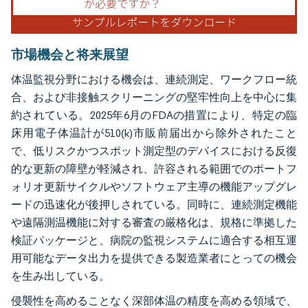
市場機会と将来展望
体温監視分野における機会は、連続測定、ワークフロー統
合、および非接触スクリーニングの堅牢性向上を中心に集
約されている。2025年6月のFDAの措置により、特定の臨
床用電子体温計が510(k)市販前届出から除外されたこと
で、低リスクかつスポット測定型のデバイスにおける反復
的な更新の障壁が軽減され、許容される範囲でのポートフ
ォリオ更新サイクルやソフトウェア主導の機能アップグレ
ードの迅速化が後押しされている。同時に、連続測定機能
や遠隔測温機能に対する審査の厳格化は、規格に準拠した
検証パッケージと、病院の監視システムに適合する相互運
用可能なデータ出力を提供できる製造業者にとっての機会
を生み出している。
侵襲性を高めることなく深部体温の精度を高める領域で、