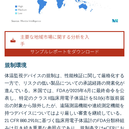
画像 © Mordor Intelligence。再利用にはCC BY 4.0の表示が必要です。
規制環境
体温監視デバイスの規制は、性能検証に関して厳格化する
一方で、リスクの低い製品についての承認経路の簡素化が
進んでいる。米国では、FDAが2025年6月に最終命令を公
表し、特定のクラスII臨床用電子体温計を510(k)市販前届
出の対象から除外したが、遠隔測温機能や連続測定機能を
持つデバイスについてはより厳しい審査を継続している。
21 CFR 880.2910に基づく臨床用電子体温計のFDA分類枠組
みは引き続き重要な参照点であり、規制条文はeCFRにお