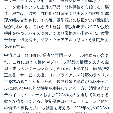
ーラー、ディスプレイ、電池、医療グレードの成形プラス
チック筐体といった上流の部品・材料供給から始まる。製
造工程では、通常、自動化SMT電子部品実装と精密射出成
形が組み合わされ、その後、基準源との校正および機能試
験が行われる。これらの工程は、非接触IRデバイスや接続
機能を持つデバイスにおいてより厳格さが求められ、位置
合わせ、環境補正、ソフトウェアアルゴリズムが測定出力
を左右する。
中流には、OEM組立業者や専門モジュール供給者が含ま
れ、これに加えて筐体やプローブ部品の量産を支える金
型・成形ベンダーも位置づけられる。下流では、病院が校
正文書、サービス支援、コンプライアンス対応のラベリン
グを求めることが多いため、規制対象の流通が臨床チャネ
ルにおいて中心的な役割を維持している一方、消費者向け
デバイスはeコマースおよびD2Cの販路を通じて流通する
動きが強まっている。規制要件はバリューチェーン全体で
の価値の獲得方法にも影響を与える。2025年6月のFDAの