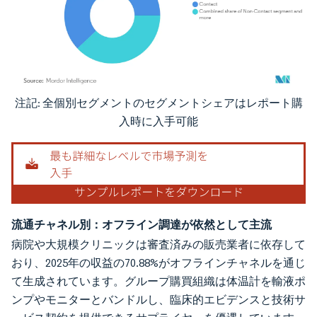
注記: 全個別セグメントのセグメントシェアはレポート購
画像 © Mordor Intelligence。再利用にはCC BY 4.0の表示が必要です。
入時に入手可能
流通チャネル別：オフライン調達が依然として主流
病院や大規模クリニックは審査済みの販売業者に依存して
おり、2025年の収益の70.88%がオフラインチャネルを通じ
て生成されています。グループ購買組織は体温計を輸液ポ
ンプやモニターとバンドルし、臨床的エビデンスと技術サ