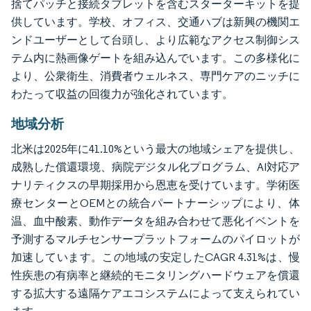
捨てパッチと接続タブレットを含むスターターキットを提
供しています。学校、オフィス、交通ハブは新興の機関エ
ンドユーザーとして台頭し、より広範なアクセス制御シス
テム内に熱画像ゲートを組み込んでいます。この多様化に
より、公衆衛生、消費者ウェルネス、専門ケアのニッチに
わたって収益の回復力が強化されています。
地域分析
北米は2025年に41.10%という最大の地域シェアを提供し、
成熟した償還環境、病院デジタル化プログラム、AI対応ア
ナリティクスの早期採用から恩恵を受けています。学術医
療センターとOEMとの統合パートナーシップにより、体
温、血中酸素、動作データを組み合わせて悪化イベントを
予測するマルチセンサープラットフォームのパイロットが
加速しています。この地域の安定したCAGR 4.31%は、慢
性疾患の有病率と継続的モニタリングハードウェアを償還
する拡大する遠隔ケアエコシステムによって支えられてい