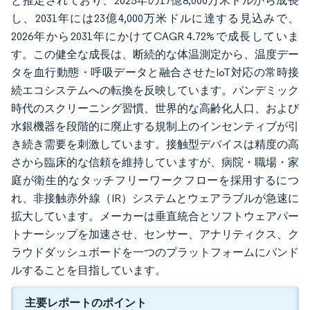
と推定されており、2025年の17億8,000万米ドルから成長
し、2031年には23億4,000万米ドルに達する見込みで、
2026年から2031年にかけてCAGR 4.72%で成長していま
す。この健全な成長は、断続的な体温測定から、温度デー
タを血行動態・呼吸データと融合させたIoT対応の常時接
続エコシステムへの転換を反映しています。パンデミック
時代のスクリーニング習慣、世界的な高齢化人口、および
水銀機器を段階的に廃止する規制上のインセンティブが引
き続き需要を刺激しています。接触型デバイスは精度の高
さから臨床的な信頼を維持していますが、病院・職場・家
庭が衛生的なタッチフリーワークフローを採用するにつ
れ、非接触赤外線（IR）システムとウェアラブルが急速に
拡大しています。メーカーは垂直統合とソフトウェアパー
トナーシップを加速させ、センサー、アナリティクス、ク
ラウドダッシュボードを一つのプラットフォームにバンド
ルすることを目指しています。
主要レポートのポイント