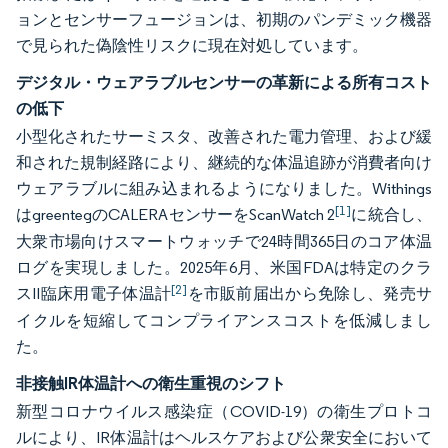
ョンとセンサーフュージョンは、初期のパンデミック機器
で見られた偽陰性リスクに現在対処しています。
デジタル・ウェアラブルセンサーの革新による所有コスト
の低下
小型化されたサーミスタ、改善された電力管理、および緩
和された規制経路により、継続的な体温追跡が消費者向け
ウェアラブルに組み込まれるようになりました。Withings
[1]
はgreentegのCALERAセンサーをScanWatch 2
に統合し、
大衆市場向けスマートウォッチで24時間365日のコア体温
ログを実現しました。2025年6月、米国FDAは特定のクラ
[2]
スII臨床用電子体温計
を市販前届出から免除し、発売サ
イクルを短縮してコンプライアンスコストを低減しまし
た。
非接触IR体温計への衛生重視のシフト
新型コロナウイルス感染症（COVID-19）の衛生プロトコ
ルにより、IR体温計はヘルスケアおよび公衆安全において