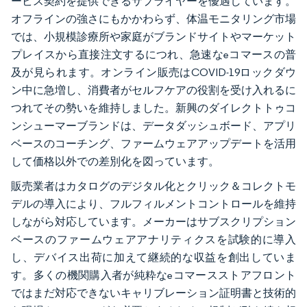
ービス契約を提供できるサプライヤーを優遇しています。
オフラインの強さにもかかわらず、体温モニタリング市場
では、小規模診療所や家庭がブランドサイトやマーケット
プレイスから直接注文するにつれ、急速なeコマースの普
及が見られます。オンライン販売はCOVID-19ロックダウ
ン中に急増し、消費者がセルフケアの役割を受け入れるに
つれてその勢いを維持しました。新興のダイレクトトゥコ
ンシューマーブランドは、データダッシュボード、アプリ
ベースのコーチング、ファームウェアアップデートを活用
して価格以外での差別化を図っています。
販売業者はカタログのデジタル化とクリック＆コレクトモ
デルの導入により、フルフィルメントコントロールを維持
しながら対応しています。メーカーはサブスクリプション
ベースのファームウェアアナリティクスを試験的に導入
し、デバイス出荷に加えて継続的な収益を創出していま
す。多くの機関購入者が純粋なeコマースストアフロント
ではまだ対応できないキャリブレーション証明書と技術的