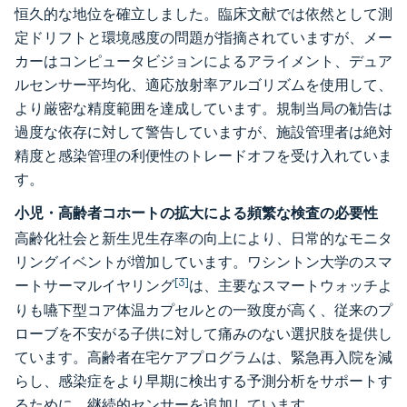
恒久的な地位を確立しました。臨床文献では依然として測
定ドリフトと環境感度の問題が指摘されていますが、メー
カーはコンピュータビジョンによるアライメント、デュア
ルセンサー平均化、適応放射率アルゴリズムを使用して、
より厳密な精度範囲を達成しています。規制当局の勧告は
過度な依存に対して警告していますが、施設管理者は絶対
精度と感染管理の利便性のトレードオフを受け入れていま
す。
小児・高齢者コホートの拡大による頻繁な検査の必要性
高齢化社会と新生児生存率の向上により、日常的なモニタ
リングイベントが増加しています。ワシントン大学のスマ
[3]
ートサーマルイヤリング
は、主要なスマートウォッチよ
りも嚥下型コア体温カプセルとの一致度が高く、従来のプ
ローブを不安がる子供に対して痛みのない選択肢を提供し
ています。高齢者在宅ケアプログラムは、緊急再入院を減
らし、感染症をより早期に検出する予測分析をサポートす
るために、継続的センサーを追加しています。