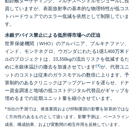
動距離ターゲティング、マルチスペクトルモジュールに投
資していますが、表面放射率の基本的な物理特性が低コス
トハードウェアでのエラー低減を依然として制限していま
す。
水銀デバイス禁止による低所得市場への圧迫
世界保健機関（WHO）のアルバニア、ブルキナファソ、
インド、モンテネグロ、ウガンダにわたる1億3,400万米ド
ルのプロジェクトは、23,350kgの流出リスクを低減するた
[4]
めに水銀体温計の撤去を加速させています
が、代替ユニ
ットのコストは従来のガラスモデルの数倍に上ります。予
算制約のあるクリニックはアップグレードを遅らせ、ドナ
ー資金調達と地域の低コストデジタル代替品がギャップを
埋めるまでの近期ユニット量を縮小させています。
*当社の予測では、推進要因および抑制要因の影響を加算的ではな
く方向性のあるものとして扱います。影響予測は、ベースライン
成長、構成効果、および変数間の相互作用を反映しています。