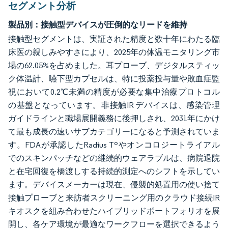
セグメント分析
製品別：接触型デバイスが圧倒的なリードを維持
接触型セグメントは、実証された精度と数十年にわたる臨
床医の親しみやすさにより、2025年の体温モニタリング市
場の62.05%を占めました。耳プローブ、デジタルスティッ
ク体温計、嚥下型カプセルは、特に投薬投与量や敗血症監
視において0.2℃未満の精度が必要な集中治療プロトコル
の基盤となっています。非接触IR デバイスは、感染管理
ガイドラインと職場展開義務に後押しされ、2031年にかけ
て最も成長の速いサブカテゴリーになると予測されていま
す。FDAが承認したRadius Tºやオンコロジートライアル
でのスキンパッチなどの継続的ウェアラブルは、病院退院
と在宅回復を橋渡しする持続的測定へのシフトを示してい
ます。デバイスメーカーは現在、侵襲的処置用の使い捨て
接触プローブと来訪者スクリーニング用のクラウド接続IR
キオスクを組み合わせたハイブリッドポートフォリオを展
開し、各ケア環境が最適なワークフローを選択できるよう