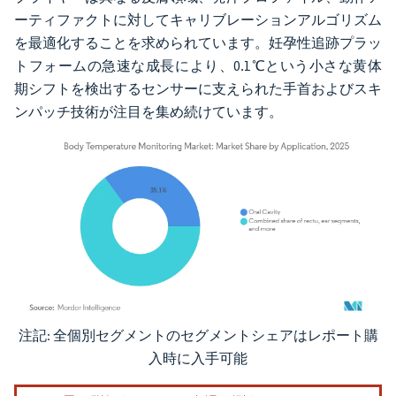
ーティファクトに対してキャリブレーションアルゴリズム
を最適化することを求められています。妊孕性追跡プラッ
トフォームの急速な成長により、0.1℃という小さな黄体
期シフトを検出するセンサーに支えられた手首およびスキ
ンパッチ技術が注目を集め続けています。
注記: 全個別セグメントのセグメントシェアはレポート購
画像 © Mordor Intelligence。再利用にはCC BY 4.0の表示が必要です。
入時に入手可能