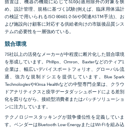
措置は、機器の機能に応じて510(k)適用除外の対象を狭
め、設計管理、規格に基づく試験(例えば、臨床用体温計
の検証で用いられるISO 80601-2-56や関連ASTM手法)、お
よび施設向け顧客に対応する供給者向けの市販後品質シス
テムの必要性を一層強めている。
競合環境
75社以上の活発なメーカーが中程度に断片化した競合環境
を形成しています。Philips、Omron、Baxterなどのティア1
企業は、幅広いデバイスポートフォリオ、グローバル流
通、強力な規制ドシエを提供しています。Blue Spark
TechnologiesやKinsa Healthなどの中堅専門企業は、クラウ
ドアナリティクスと疫学データダッシュボードによる差別
化を図りながら、接続型消費者またはパッチソリューショ
ンに注力しています。
テクノロジースタッキングが競争優位性を定義していま
す。ベンダーはBluetooth Low-EnergyまたはWi-Fiを組み込