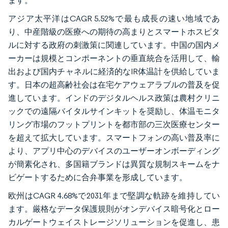
ます。
アジア太平洋はCAGR 5.52%で最も成長の速い地域であ
り、中産階級の医療への期待の高まりとスマートホスピタ
ルに対する政府の刺激策に関連しています。中国の国内メ
ーカーは規模とコンポーネントの垂直統合を活用して、輸
出および国内チャネルに経済的なIR体温計を供給していま
す。日本の超高齢社会は在宅ケアウェアラブルの普及を促
進しています。インドのデジタルヘルス政策は農村クリニ
ックでの遠隔バイタルサインキットを奨励し、体温モニタ
リング市場のフットプリントを都市部の三次医療センター
を超えて拡大しています。スマートフォンの高い普及率に
より、アプリ中心のデバイスのユーザーオンボーディング
が簡素化され、多国籍ブランドは異質な規制スキームをナ
ビゲートするために合弁事業を形成しています。
欧州はCAGR 4.68%で2031年まで堅調な軌跡を維持してい
ます。厳格なデータ保護規則がオンデバイス暗号化とロー
カルゲートウェイストレージソリューションを促進し、患