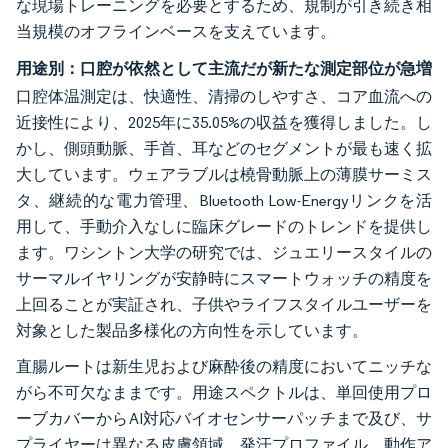
な現場トレーニングを必要とするため、規制が引き続き相
当規模のオフラインベースを支えています。
用途別：口腔が依然として主流だが新たな測定部位が急増
口腔体温測定は、快適性、清掃のしやすさ、コア血流への
近接性により、2025年に35.05%の収益を獲得しました。し
かし、側頭動脈、手首、耳などのセグメントが最も速く拡
大しています。ウェアラブルは橈骨動脈上の薄膜サーミス
タ、継続的な電力管理、Bluetooth Low-Energyリンクを活
用して、手動介入なしに臨床グレードのトレンドを提供し
ます。ワシントン大学の研究では、ジュエリースタイルの
サーマルイヤリングが安静時にスマートウォッチの精度を
上回ることが実証され、子供やライフスタイルユーザーを
対象とした製品多様化の方向性を示しています。
直腸ルートは新生児および麻酔後の精度においてニッチな
がら不可欠なままです。用途スペクトルは、単回使用プロ
ーブカバーからAI対応バイオセンサーパッチまで及び、サ
プライヤーは異なる皮膚領域、発汗プロファイル、動作ア