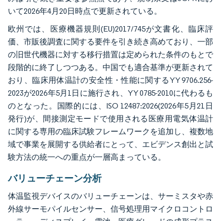
いて2026年4月20日時点で更新されている。
欧州では、医療機器規則(EU)2017/745が文書化、臨床評
価、市販後調査に関する要件を引き続き高めており、一部
の旧世代機器に対する移行措置は定められた条件のもとで
段階的に終了しつつある。中国でも適合基準が更新されて
おり、臨床用体温計の安全性・性能に関するYY 9706.256-
2023が2026年5月1日に施行され、YY 0785-2010に代わるも
のとなった。国際的には、ISO 12487:2026(2026年5月21日
発行)が、間接測定モードで使用される医療用電気体温計
に関する専用の臨床試験フレームワークを追加し、複数地
域で事業を展開する供給者にとって、エビデンス創出と試
験方法の統一への重点が一層高まっている。
バリューチェーン分析
体温監視デバイスのバリューチェーンは、サーミスタや赤
外線サーモパイルセンサー、信号処理用マイクロコントロ