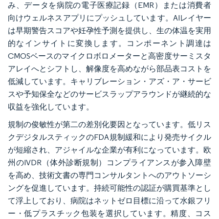
み、データを病院の電子医療記録（EMR）または消費者
向けウェルネスアプリにプッシュしています。AIレイヤー
は早期警告スコアや妊孕性予測を提供し、生の体温を実用
的なインサイトに変換します。コンポーネント調達は
CMOSベースのマイクロボロメーターと高密度サーミスタ
アレイへとシフトし、解像度を高めながら部品表コストを
低減しています。キャリブレーション・アズ・ア・サービ
スや予知保全などのサービスラップアラウンドが継続的な
収益を強化しています。
規制の俊敏性が第二の差別化要因となっています。低リス
クデジタルスティックのFDA規制緩和により発売サイクル
が短縮され、アジャイルな企業が有利になっています。欧
州のIVDR（体外診断規制）コンプライアンスが参入障壁
を高め、技術文書の専門コンサルタントへのアウトソーシ
ングを促進しています。持続可能性の認証が購買基準とし
て浮上しており、病院はネットゼロ目標に沿って水銀フリ
ー・低プラスチック包装を選択しています。精度、コス