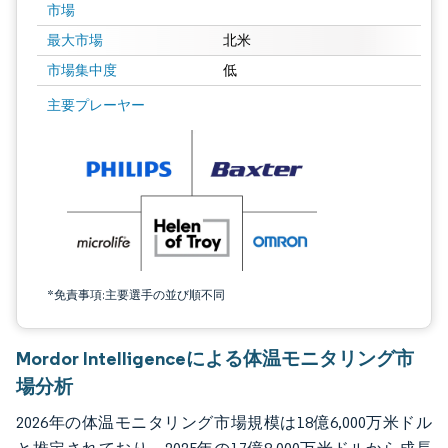
市場
最大市場
北米
市場集中度
低
画像 © Mordor Intelligence。再利用にはCC BY 4.0の表示が必要です。
主要プレーヤー
*免責事項:主要選手の並び順不同
Mordor Intelligenceによる体温モニタリング市
場分析
2026年の体温モニタリング市場規模は18億6,000万米ドル