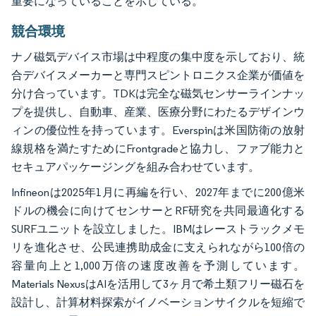
重要になっていることを示している。
競合環境
ナノ磁気デバイス市場は中程度の集中度を示しており、統
合デバイスメーカーと専門スピントロニクス企業が価値を
分け合っています。TDKは完全な磁気センサーラインナッ
プを提供し、自動車、産業、医療分野にわたるデザインウ
ィンの優位性を持っています。Everspinは米国防衛の放射
線規格を満たすためにFrontgradeと協力し、ファブ能力と
セキュアパッケージングを組み合わせています。
Infineonは2025年1月に再編を行い、2027年までに200億米
ドルの機会に向けてセンサーとRF研究を共同最適化する
SURFユニットを設立しました。IBMはレーストラックメモ
リを進化させ、公民連携助成金に支えられながら100倍の
容量向上と1,000万倍の速度改善を予測しています。
Materials NexusはAIを活用して3ヶ月で希土類フリー磁石を
設計し、計算材料探索がイノベーションサイクルを短縮で