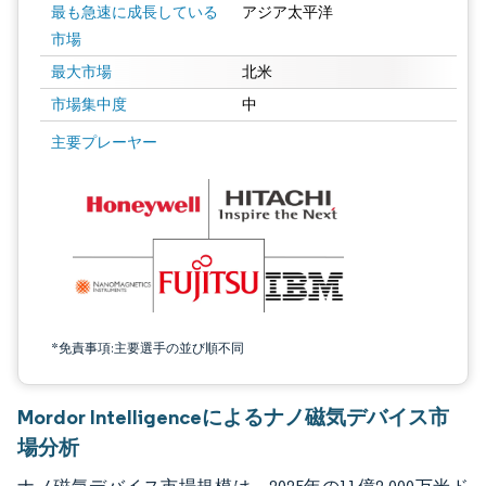
最も急速に成長している
アジア太平洋
市場
最大市場
北米
市場集中度
中
画像 © Mordor Intelligence。再利用にはCC BY 4.0の表示が必要です。
主要プレーヤー
*免責事項:主要選手の並び順不同
Mordor Intelligenceによるナノ磁気デバイス市
場分析