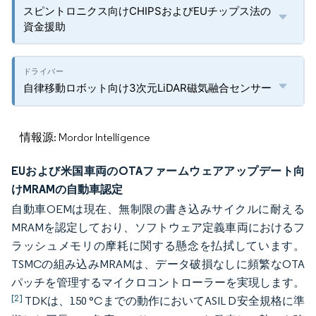
スピントロニクス向けCHIPSおよびEUチップス法の
資金援助
自律移動ロボット向け3次元LiDAR磁気融合センサー
情報源: Mordor Intelligence
EUおよび米国車両のOTAファームウェアアップデート向
けMRAMの自動車認定
自動車OEMは現在、無制限の書き込みサイクルに耐える
MRAMを認定しており、ソフトウェア定義車両におけるフ
ラッシュメモリの摩耗に関する懸念を払拭しています。
TSMCの組み込みMRAMは、データ破損なしに頻繁なOTA
パッチを管理するマイクロコントローラーを実現します。
[2]
TDKは、150 °Cまでの動作においてASIL D安全規格に準