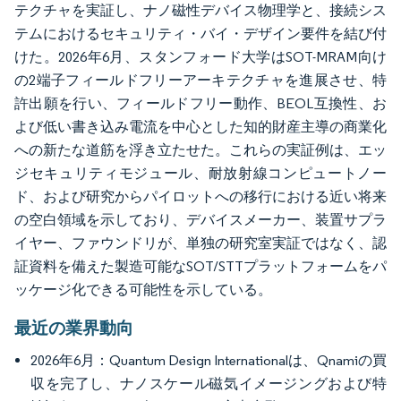
テクチャを実証し、ナノ磁性デバイス物理学と、接続シス
テムにおけるセキュリティ・バイ・デザイン要件を結び付
けた。2026年6月、スタンフォード大学はSOT-MRAM向け
の2端子フィールドフリーアーキテクチャを進展させ、特
許出願を行い、フィールドフリー動作、BEOL互換性、お
よび低い書き込み電流を中心とした知的財産主導の商業化
への新たな道筋を浮き立たせた。これらの実証例は、エッ
ジセキュリティモジュール、耐放射線コンピュートノー
ド、および研究からパイロットへの移行における近い将来
の空白領域を示しており、デバイスメーカー、装置サプラ
イヤー、ファウンドリが、単独の研究室実証ではなく、認
証資料を備えた製造可能なSOT/STTプラットフォームをパ
ッケージ化できる可能性を示している。
最近の業界動向
2026年6月：Quantum Design Internationalは、Qnamiの買
収を完了し、ナノスケール磁気イメージングおよび特