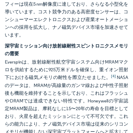
フィーは現在5 nm解像度に達しており、さらなる小型化を
導いています。コスト競争力のある高密度センサーは、コ
ンシューマーエレクトロニクスおよび産業オートメーショ
ンへの採用を拡大し、ナノ磁気デバイス市場を加速させて
います。
深宇宙ミッション向け放射線耐性スピントロニクスメモリ
の需要
Everspinは、放射線耐性航空宇宙システム向けMRAMマク
ロを供給するために925万米ドルを確保し、重イオン照射
[4]
下における磁気メモリの耐性を際立たせました。
NASA
のデータは、MRAMが高線量のガンマ線および中性子照射
後も機能を維持することを示しており、これはフラッシュ
やDRAMでは達成できない特性です。Honeywellの宇宙認
定MRAM製品は、摩耗なしに15〜20年の寿命を目標として
おり、火星を超えたミッションにとって不可欠です。これ
らの能力により、ナノ磁気デバイス市場は従来のシリコン
メモリが機能しない深宇宙プラットフォームへと拡大して