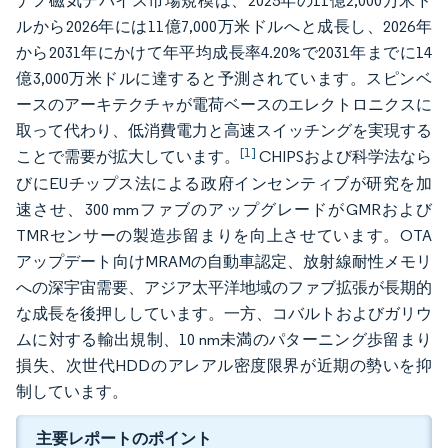
ナノ磁気デバイス市場規模は、2025年の11億2,000万米ド
ルから2026年には11億7,000万米ドルへと成長し、2026年
から2031年にかけて年平均成長率4.20%で2031年までに14
億3,000万米ドルに達すると予測されています。スピンベ
ースのアーキテクチャが電荷ベースのエレクトロニクスに
取って代わり、低消費電力と高速スイッチングを実現する
[1]
ことで需要が拡大しています。
CHIPSおよび科学法なら
びにEUチップス法による政府インセンティブが研究を加
速させ、300 mmファブのアップグレードがGMRおよび
TMRセンサーの製造歩留まりを向上させています。OTA
アップデート向けMRAMの自動車認定、放射線耐性メモリ
への深宇宙需要、アジア太平洋地域のファブ拡張が長期的
な成長を後押ししています。一方、コバルトおよびガリウ
ムに対する輸出規制、10 nm未満のパターニング歩留まり
損失、次世代HDDのアレアル密度限界が近期の勢いを抑
制しています。
主要レポートのポイント