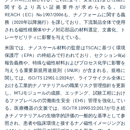
関するより高い証拠要件が求められる。EU
REACH（EC）No 1907/2006も、ナノフォームに関する義
務（2020年以降施行）を課しており、下流製品全体で使用
される磁性積層体やナノ対応部品の材料選定、文書化、ト
レーサビリティに影響を与えている。
米国では、ナノスケール材料の監督はTSCAに基づく環境
保護庁（EPA）の枠組みで行われており、セクション8(a)
報告義務や、特殊な磁性材料およびプロセス化学に影響を
与えうる重要新規用途規則（SNUR）が含まれる。規格に
関しては、ISO/TS 12901-1:2024が、ライフサイクル全体に
おける工業的ナノマテリアルの職業リスク管理指針を更新
し、MTJモジュールの成膜、エッチング、試験工程におけ
るファブレベルの労働衛生安全（EHS）管理を強化してい
る。医療機器の文脈では、ISO/TR 10993-22:2017が引き続
きナノマテリアルの生物学的評価の一般的な基準として参
照され、患者や臨床環境と接するナノ磁性イメージングお