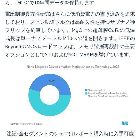
ら、150 °Cで10年間データを保持します。
電圧制御異方性研究はさらに低消費電力の書き込みを追求
しており、スピン軌道トルクは高耐久性を持つサブナノ秒
フリップを約束しています。MgO上の超薄膜CoFeの低温
成長は単一ナノメートルMTJへの道を開きます。IEEEの
Beyond-CMOSロードマップは、メモリ階層再設計の主要
オプションとしてSTTおよびSOT-MRAMを挙げています。
注記: 全セグメントのシェアはレポート購入時に入手可能
画像 © Mordor Intelligence。再利用にはCC BY 4.0の表示が必要です。