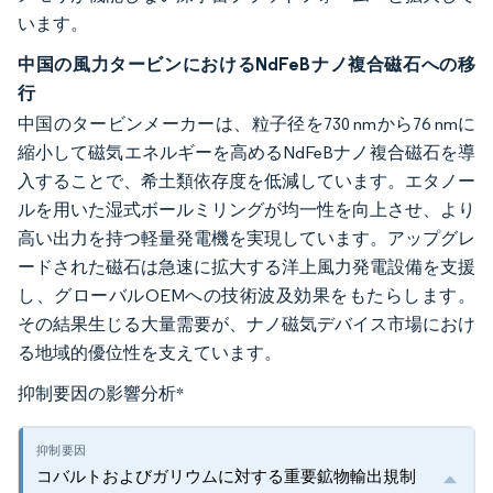
います。
中国の風力タービンにおけるNdFeBナノ複合磁石への移
行
中国のタービンメーカーは、粒子径を730 nmから76 nmに
縮小して磁気エネルギーを高めるNdFeBナノ複合磁石を導
入することで、希土類依存度を低減しています。エタノー
ルを用いた湿式ボールミリングが均一性を向上させ、より
高い出力を持つ軽量発電機を実現しています。アップグレ
ードされた磁石は急速に拡大する洋上風力発電設備を支援
し、グローバルOEMへの技術波及効果をもたらします。
その結果生じる大量需要が、ナノ磁気デバイス市場におけ
る地域的優位性を支えています。
抑制要因の影響分析
*
コバルトおよびガリウムに対する重要鉱物輸出規制