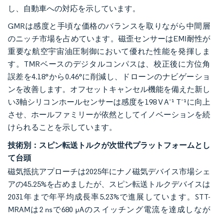
し、自動車への対応を示しています。
GMRは感度と手頃な価格のバランスを取りながら中間層
のニッチ市場を占めています。磁歪センサーはEMI耐性が
重要な航空宇宙油圧制御において優れた性能を発揮しま
す。TMRベースのデジタルコンパスは、校正後に方位角
誤差を4.18°から0.46°に削減し、ドローンのナビゲーショ
ンを改善します。オフセットキャンセル機能を備えた新し
い3軸シリコンホールセンサーは感度を198 V A⁻¹ T⁻¹に向上
させ、ホールファミリーが依然としてイノベーションを続
けられることを示しています。
技術別：スピン転送トルクが次世代プラットフォームとし
て台頭
磁気抵抗アプローチは2025年にナノ磁気デバイス市場シェ
アの45.25%を占めましたが、スピン転送トルクデバイスは
2031年まで年平均成長率5.23%で進展しています。STT-
MRAMは2 nsで680 µAのスイッチング電流を達成しなが