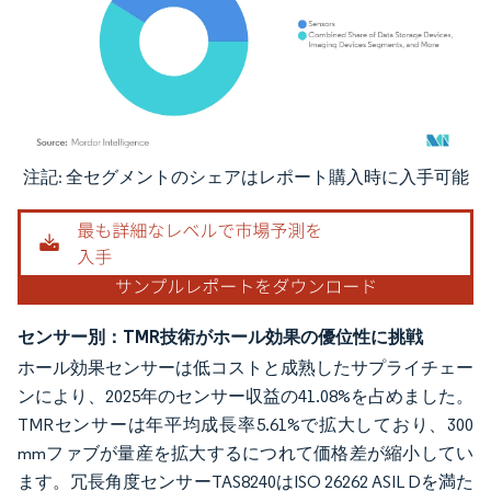
注記: 全セグメントのシェアはレポート購入時に入手可能
画像 © Mordor Intelligence。再利用にはCC BY 4.0の表示が必要です。
センサー別：TMR技術がホール効果の優位性に挑戦
ホール効果センサーは低コストと成熟したサプライチェー
ンにより、2025年のセンサー収益の41.08%を占めました。
TMRセンサーは年平均成長率5.61%で拡大しており、300
mmファブが量産を拡大するにつれて価格差が縮小してい
ます。冗長角度センサーTAS8240はISO 26262 ASIL Dを満た