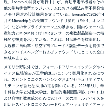
現、16nmへの開発が進行中）が、自動車電子機器やその
他の常時稼働型エッジシステムにおける組込み型不揮発性
メモリ用途の設計採用を支えている。Everspinの2026年4
月のMicrochipとの長期ファウンドリ契約（Fab 4、オレゴ
ン）などのサプライチェーン上の動きも、国内ウェーハ生
産能力とMRAMおよびTMRセンサーの複数製品製造への積
極的な投資を示している。これは、MTJ統合を標準化し、
大規模に自動車・航空宇宙グレードの認証データを提供で
きるデバイスベンダーおよびファウンドリにとっての空白
領域を支える。
メモリ分野以外では、フィールドフリースイッチングやバ
イアス磁場除去が工学的進歩によって実用化されるにつ
れ、スピントロニクスセンシングおよびセキュリティプリ
ミティブが新たな採用の道を開いている。2026年6月、華
中科技大学と湖北大学は、物理的複製困難関数（PUF）お
よび真性乱数生成のためにSOTベースのホールデバイスを
用いたスピントロニクスハードウェアセキュリティアーキ