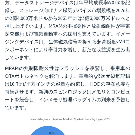
方、データストレージデバイスは年平均成長率6.01%を記
録し、ストレージ向けナノ磁気デバイス市場規模を2026年
の2億4,000万米ドルから2031年には3億3,000万米ドルへと
押し上げています。MRAMの不揮発性と放射線耐性が宇宙
探査機および電気自動車への採用を支えています。イメー
ジングデバイスは、生体磁気信号を捉える超高感度xMRコ
ンポーネントにより牽引力を増し、新たな収益源を生み出
しています。
MRAMの無制限耐久性はフラッシュを凌駕し、乗用車の
OTAボトルネックを解消します。革新的な3次元磁気記録
は10 Tbit/平方インチの容量を約束し、HDDの存在意義を
持続させます。新興のスピンロジックはメモリとコンピュ
ートを統合し、インメモリ処理パラダイムの到来を予告し
ています。