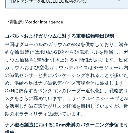
TMRセンサーのIEC/JEDEC規格の欠如
情報源: Mordor Intelligence
コバルトおよびガリウムに対する重要鉱物輸出規制
中国はグローバルのガリウムの98%を供給しており、潜在
的な輸出禁止は米国のGDPから34億米ドルを削減し、ガ
リウム価格を150%超引き上げる可能性があります。ヒ化
ガリウムおよび窒化ガリウムデバイスはRFモジュール内
の磁気センサーと共にパッケージングされることが多いた
め、供給不足はナノ磁気デバイス市場全体に波及します。
GaNに依存するペンタゴンのレーダー近代化は、戦略的リ
スクをさらに高めています。リサイクルイニシアチブとAI
を活用した磁石設計がリスク軽減を目指していますが、近
期のボラティリティは続いています。
ナノ磁石製造における10 nm未満のパターニング歩留まり
損失