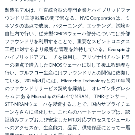
製造モデルは、垂直統合型の専門企業とハイブリッドファ
ウンドリ主導戦略の間で異なる。NVE Corporationは、ミ
ネソタの拠点で成膜、パターニング、エッチング、試験を
自社内で行い、従来型CMOSウェーハ部分については外部
ファウンドリを利用することで、重要なスピントロニクス
工程に対するより厳密な管理を維持している。Everspinは
ハイブリッドアプローチを採用し、アリゾナ州チャンドラ
ーの拠点で購入したCMOSウェーハに対して後工程処理を
行い、フルフロー生産にはファウンドリとの関係に依拠し
ている。2026年4月には、Microchip Technologyとの10年間
のファウンドリサービス契約を締結し、オレゴン州グレシ
ャムにあるMicrochipのFab 4でMRAM、TMRセンサー、
STT-MRAMウェーハを製造することで、国内サプライチェ
ーンをさらに強化した。これらのパートナーシップは、認
証済みファブおよび安定したMTJ対応プロセスモジュール
へのアクセスが、生産能力、品質、供給保証にとって一層