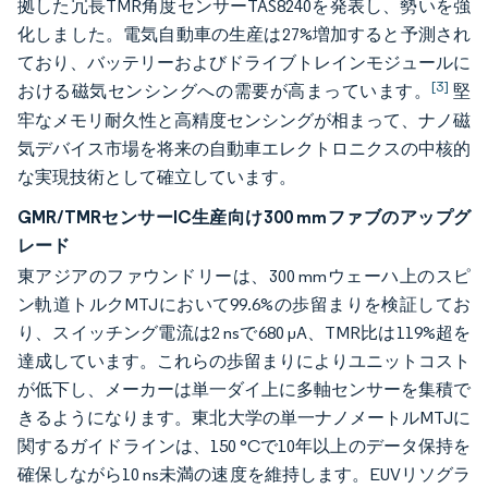
拠した冗長TMR角度センサーTAS8240を発表し、勢いを強
化しました。電気自動車の生産は27%増加すると予測され
ており、バッテリーおよびドライブトレインモジュールに
[3]
おける磁気センシングへの需要が高まっています。
堅
牢なメモリ耐久性と高精度センシングが相まって、ナノ磁
気デバイス市場を将来の自動車エレクトロニクスの中核的
な実現技術として確立しています。
GMR/TMRセンサーIC生産向け300 mmファブのアップグ
レード
東アジアのファウンドリーは、300 mmウェーハ上のスピ
ン軌道トルクMTJにおいて99.6%の歩留まりを検証してお
り、スイッチング電流は2 nsで680 µA、TMR比は119%超を
達成しています。これらの歩留まりによりユニットコスト
が低下し、メーカーは単一ダイ上に多軸センサーを集積で
きるようになります。東北大学の単一ナノメートルMTJに
関するガイドラインは、150 °Cで10年以上のデータ保持を
確保しながら10 ns未満の速度を維持します。EUVリソグラ