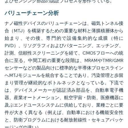
よびセンシング部品の認証プロセスを形作っている。
バリューチェーン分析
ナノ磁性デバイスのバリューチェーンは、磁気トンネル接
合（MTJ）を構築するための重要な材料と薄膜積層体から
始まり、その後、専門的で設備集約的な成膜（特に
PVD）、リソグラフィおよびパターニング、エッチング、
計測、信頼性スクリーニングを経て、CMOSフローへの統
合に至る。中間工程の重要な段階は、MRAMやTMR/GMR
センサーなどの製品向けに標準的な半導体プロセスライン
へMTJモジュールを統合することであり、汚染管理と歩留
まり管理が継続的なボトルネックとなっている。下流で
は、デバイスメーカーが認証済み部品を、自動車電子機
器、産業オートメーション、航空宇宙・防衛、医療機器に
及ぶエンドユースシステムに供給しており、業種ごとに要
件が大きく異なる（例えば、自動車における機能安全性
と、防衛プログラムにおける耐放射線性・セキュアパッケ
ージングの違い）。