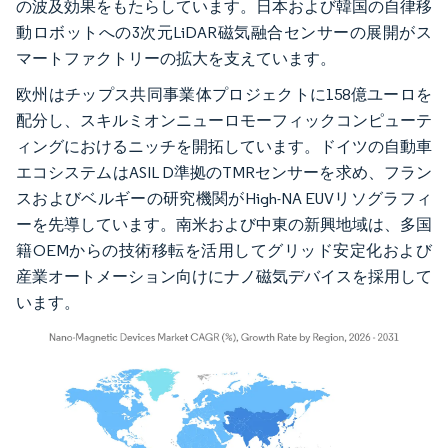
の波及効果をもたらしています。日本および韓国の自律移
動ロボットへの3次元LiDAR磁気融合センサーの展開がス
マートファクトリーの拡大を支えています。
欧州はチップス共同事業体プロジェクトに158億ユーロを
配分し、スキルミオンニューロモーフィックコンピューテ
ィングにおけるニッチを開拓しています。ドイツの自動車
エコシステムはASIL D準拠のTMRセンサーを求め、フラン
スおよびベルギーの研究機関がHigh-NA EUVリソグラフィ
ーを先導しています。南米および中東の新興地域は、多国
籍OEMからの技術移転を活用してグリッド安定化および
産業オートメーション向けにナノ磁気デバイスを採用して
います。