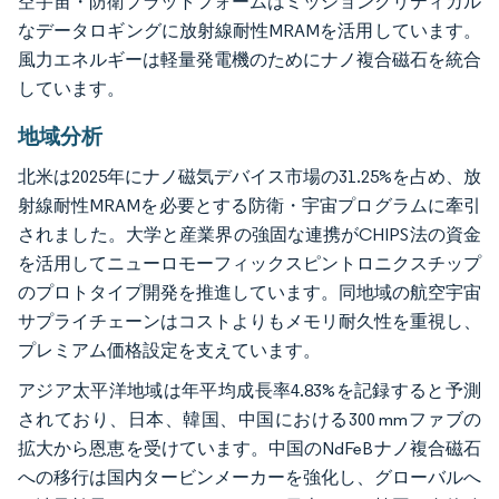
空宇宙・防衛プラットフォームはミッションクリティカル
なデータロギングに放射線耐性MRAMを活用しています。
風力エネルギーは軽量発電機のためにナノ複合磁石を統合
しています。
地域分析
北米は2025年にナノ磁気デバイス市場の31.25%を占め、放
射線耐性MRAMを必要とする防衛・宇宙プログラムに牽引
されました。大学と産業界の強固な連携がCHIPS法の資金
を活用してニューロモーフィックスピントロニクスチップ
のプロトタイプ開発を推進しています。同地域の航空宇宙
サプライチェーンはコストよりもメモリ耐久性を重視し、
プレミアム価格設定を支えています。
アジア太平洋地域は年平均成長率4.83%を記録すると予測
されており、日本、韓国、中国における300 mmファブの
拡大から恩恵を受けています。中国のNdFeBナノ複合磁石
への移行は国内タービンメーカーを強化し、グローバルへ