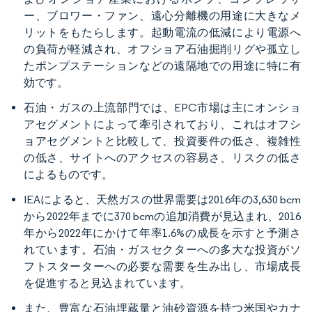
ー、ブロワー・ファン、遠心分離機の用途に大きなメ
リットをもたらします。起動電流の低減により電源へ
の負荷が軽減され、オフショア石油掘削リグや孤立し
たポンプステーションなどの遠隔地での用途に特に有
効です。
石油・ガスの上流部門では、EPC市場は主にオンショ
アセグメントによって牽引されており、これはオフシ
ョアセグメントと比較して、投資要件の低さ、複雑性
の低さ、サイトへのアクセスの容易さ、リスクの低さ
によるものです。
IEAによると、天然ガスの世界需要は2016年の3,630 bcm
から2022年までに370 bcmの追加消費が見込まれ、2016
年から2022年にかけて年率1.6%の成長を示すと予測さ
れています。石油・ガスセクターへの多大な投資がソ
フトスターターへの必要な需要を生み出し、市場成長
を促進すると見込まれています。
また、豊富な石油埋蔵量と油砂資源を持つ米国やカナ