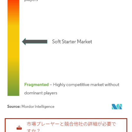
画像 © Mordor Intelligence。再利用にはCC BY 4.0の表示が必要です。