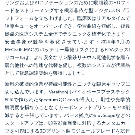
リングおよびAIアノテーションのために喉頭鏡のHDフィ
ードをストリーミングする機器非依存型デジタルORプラ
ットフォームを立ち上げました。臨床医はリアルタイムで
誘導キューをオーバーレイでき、学習曲線を短縮し、複数
拠点の医療システム全体でテクニックを標準化できます。
安全事象が競争を激化させています：2024年9月の
McGrath MACのバッテリー爆発リスクによるFDAクラスI
リコールは、より安全なリン酸鉄リチウム電池化学を謳う
競合他社への迅速な代替を促し、複数のシステムが代替品
として緊急調達契約を獲得しました。
新興の破壊的企業が持続可能性とニッチな臨床ギャップに
切り込んでいます。Verathonはバイオベースプラスチック
80%で作られたSpectrum QC ecoを導入し、剛性や光学的
鮮明度を損なうことなくカーボンフットプリントを74%削
減すると主張しています。バース拠点のInovScopeなどの
スタートアップは、頭蓋顔面異常に対応するカスタムカー
ブを可能にする3Dプリント製モジュールブレードを試作