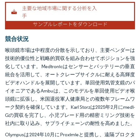
画像 © Mordor Intelligence。再利用にはCC BY 4.0の表示が必要です。
競合状況
喉頭鏡市場は中程度の分散を示しており、主要ベンダーは
技術的優位性と戦略的買収を組み合わせてポジションを強
化しています。Medtronicはセンサーとバッテリーの垂直
統合を活用して、オートクレーブサイクルに耐える高輝度
ビデオハンドルを展開しています。単回使用気管支鏡のパ
イオニアであるAmbuは、このモデルを単回使用ビデオ喉
頭鏡に拡張し、米国退役軍人健康局との複数年フレームワ
ーク契約を確保しています。Karl Storzは2025年2月にmedi-
Gの買収を完了し、小児ブレード用の精密ミリング技術を
社内に取り込み、サプライチェーンの耐性を高めました。
Olympusは2024年10月にProximieと提携し、遠隔プロクタ