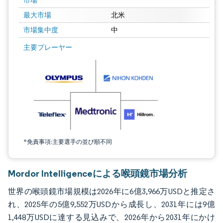
市場
最大市場
北米
市場集中度
中
画像 © Mordor Intelligence。再利用にはCC BY 4.0の表示が必要です。
主要プレーヤー
*免責事項:主要選手の並び順不同
Mordor Intelligenceによる喉頭鏡市場分析
世界の喉頭鏡市場規模は2026年に6億3,966万USDと推定さ
れ、2025年の5億9,552万USDから成長し、2031年には9億
1,448万USDに達する見込みで、2026年から2031年にかけ