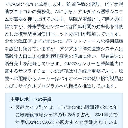
てCAGR7.41%で成長します。処置件数の増加、ビデオ補
助プロトコルの義務化、AIによるリアルタイム誘導システ
ムが需要を押し上げています。病院が依然として購入の主
体ですが、外来手術センターでは回転時間の効率化を目的
とした携帯型単回使用ユニットの採用が増加しています。
北米の臨床医はビデオCMOSプラットフォームの採用基準
を設定し続けていますが、アジア太平洋の医療システムは
高齢化人口による気道管理症例の増加に伴い、現在最速の
増分売上を記録しています。CMOSセンサーと滅菌能力に
関するサプライチェーンの監視は引き続き重要であり、環
境への配慮からメーカーはバイオベースの使い捨て製品お
よびリサイクルプログラムへの転換を推進しています。
主要レポートの要点
製品タイプ別では、ビデオCMOS喉頭鏡が2025年
に喉頭鏡市場シェアの47.25%を占め、2031年まで
年率8.02%のCAGRで拡大すると予測されていま