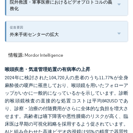
院外救護・軍事医療におけるビデオプロトコルの義
務化
外来手術センターの拡大
情報源: Mordor Intelligence
喉頭疾患・気道管理処置の有病率の上昇
2024年に検討された104,720人の患者のうち11.77%が全身
麻酔後の嗄声に罹患しており、喉頭鏡を用いたフォローア
ップがいかに一般的になっているかを示しています。診断
的喉頭鏡検査の直接的な処置コストは平均842USDであ
り、診察・治療の付随費用がさらに全体的な負担を増大さ
せます。高齢者は嚥下障害や悪性腫瘍のリスクが高く、臨
床医は早期の可視化戦略を採用するよう促されています。
AIと組み合わせた高速ビデオ内視鏡は93%の精度で器質性