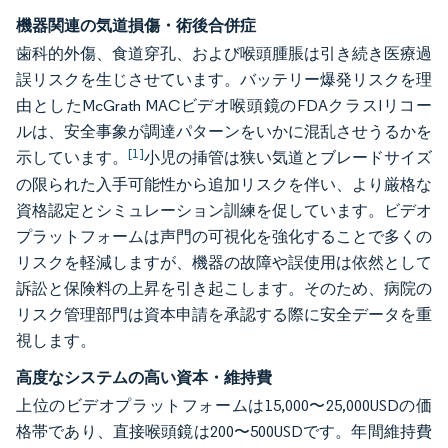
機器関連の気道損傷・術後合併症
歯科的外傷、食道穿孔、および喉頭腫脹は引き続き医療過
誤リスクを生じさせています。バッテリー爆発リスクを理
由としたMcGrath MACビデオ喉頭鏡のFDAクラスIリコー
ルは、安全事象が調達パターンをいかに混乱させうるかを
[1]
示しています。
小児の挿管は狭い気道とブレードサイズ
の限られた入手可能性から追加リスクを伴い、より厳格な
資格認定とシミュレーション訓練を促しています。ビデオ
プラットフォームは声門の可視化を強化することで多くの
リスクを軽減しますが、機器の故障や誤使用は依然として
訴訟と保険料の上昇を引き起こします。そのため、病院の
リスク管理部門は資本申請を承認する際に安全データを重
視します。
高度なシステムの高い資本・維持費
上位のビデオプラットフォームは15,000〜25,000USDの価
格帯であり、直接喉頭鏡は200〜500USDです。年間維持費