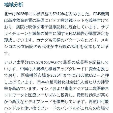
地域分析
北米は2025年に世界収益の39.10%を占めました。EMS機関
は高度救命処置の装備にビデオ喉頭鏡セットを義務付けて
おり、病院は映像を電子健康記録に統合しています。サプ
ライチェーンと滅菌の耐性に関するFDA勧告が購買決定を
形成しています。カナダも同様のパターンをたどり、メキ
シコの公立病院の近代化が中程度の採用を促進していま
す。
アジア太平洋は9.25%のCAGRで最高の成長率を記録して
います。中国は大規模な機器アップグレードに資金を投じ
ており、医療機器市場を2025年までに2,100億USDへと押
し上げています。日本の超高齢化社会は1人当たりの挿管
率を高めています。インドおよび東南アジアは二次医療ネ
ットワークと医療ツーリズムに投資し、費用対効果が高く
かつ高度なビデオブレードを優先しています。再使用可能
ハンドルと使い捨てブレードのバンドルがこれらの市場で