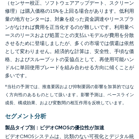
（センサー校正、ソフトウェアアップデート、スクリーン
修理）は購入価格の15%を上回る場合があります。低利用
量の地方センターは、対象を絞った資金調達やリースプラ
ンがなければ費用を正当化するのが難しいです。利用量ベ
ースのリースおよび処置ごとの支払いモデルが費用を分散
させるために登場しましたが、多くの市場では償還は依然
として変わりません。経済的な計算は、安全性、手頃な価
格、およびスループットの妥協点として、再使用可能ハン
ドルに単回使用ブレードを組み合わせる方向に傾くことが
多いです。
*当社の予測では、推進要因および抑制要因の影響を加算的ではな
く方向性のあるものとして扱います。影響予測は、ベースライン
成長、構成効果、および変数間の相互作用を反映しています。
セグメント分析
製品タイプ別：ビデオCMOSの優位性が加速
ビデオCMOSシステムは、比類のない可視化とデジタル統