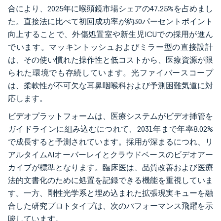
合により、2025年に喉頭鏡市場シェアの47.25%を占めまし
た。直接法に比べて初回成功率が約30パーセントポイント
向上することで、外傷処置室や新生児ICUでの採用が進ん
でいます。マッキントッシュおよびミラー型の直接設計
は、その使い慣れた操作性と低コストから、医療資源が限
られた環境でも存続しています。光ファイバースコープ
は、柔軟性が不可欠な耳鼻咽喉科および予測困難気道に対
応します。
ビデオプラットフォームは、医療システムがビデオ挿管を
ガイドラインに組み込むにつれて、2031年まで年率8.02%
で成長すると予測されています。採用が深まるにつれ、リ
アルタイムAIオーバーレイとクラウドベースのビデオアー
カイブが標準となります。臨床医は、品質改善および医療
法的文書化のために処置を記録できる機能を重視していま
す。一方、剛性光学系と埋め込まれた拡張現実キューを融
合した研究プロトタイプは、次のパフォーマンス飛躍を示
唆しています。