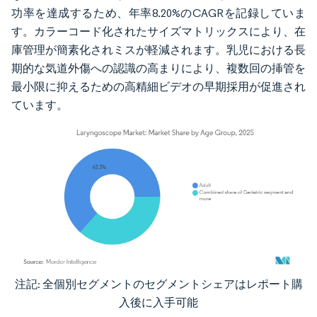
功率を達成するため、年率8.20%のCAGRを記録していま
す。カラーコード化されたサイズマトリックスにより、在
庫管理が簡素化されミスが軽減されます。乳児における長
期的な気道外傷への認識の高まりにより、複数回の挿管を
最小限に抑えるための高精細ビデオの早期採用が促進され
ています。
注記: 全個別セグメントのセグメントシェアはレポート購
画像 © Mordor Intelligence。再利用にはCC BY 4.0の表示が必要です。
入後に入手可能