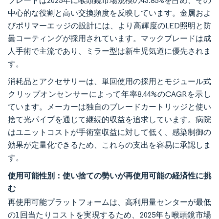
ブレードは2025年に喉頭鏡市場規模の43.85%を占め、その
中心的な役割と高い交換頻度を反映しています。金属およ
びポリマーエッジの設計には、より高輝度のLED照明と防
曇コーティングが採用されています。マックブレードは成
人手術で主流であり、ミラー型は新生児気道に優先されま
す。
消耗品とアクセサリーは、単回使用の採用とモジュール式
クリップオンセンサーによって年率8.44%のCAGRを示し
ています。メーカーは独自のブレードカートリッジと使い
捨て光パイプを通じて継続的収益を追求しています。病院
はユニットコストが手術室収益に対して低く、感染制御の
効果が定量化できるため、これらの支出を容易に承認しま
す。
使用可能性別：使い捨ての勢いが再使用可能の経済性に挑
む
再使用可能プラットフォームは、高利用量センターが最低
の1回当たりコストを実現するため、2025年も喉頭鏡市場