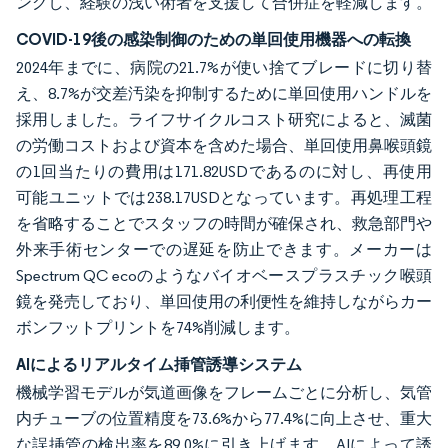
ングし、経験の浅い術者を支援して合併症を軽減します。
COVID-19後の感染制御のための単回使用機器への転換
2024年までに、病院の21.7%が使い捨てブレードに切り替
え、8.7%が交差汚染を抑制するために単回使用ハンドルを
採用しました。ライフサイクルコスト研究によると、滅菌
の労働コストおよび資本を含めた場合、単回使用鼻喉頭鏡
の1回当たりの費用は171.82USDであるのに対し、再使用
可能ユニットでは238.17USDとなっています。再処理工程
を省略することでスタッフの時間が確保され、救急部門や
外来手術センターでの遅延を防止できます。メーカーは
Spectrum QC ecoのようなバイオベースプラスチック喉頭
鏡を発売しており、単回使用の利便性を維持しながらカー
ボンフットプリントを74%削減します。
AIによるリアルタイム挿管誘導システム
機械学習モデルが気道画像をフレームごとに分析し、気管
内チューブの位置精度を73.6%から77.4%に向上させ、重大
な誤挿管の検出率を89.0%に引き上げます。AIによって誘