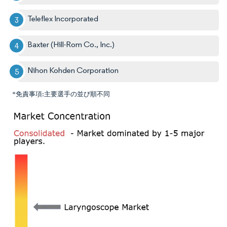
Teleflex Incorporated
Baxter (Hill-Rom Co., Inc.)
Nihon Kohden Corporation
*免責事項:主要選手の並び順不同