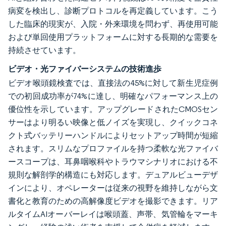
病変を検出し、診断プロトコルを再定義しています。こう
した臨床的現実が、入院・外来環境を問わず、再使用可能
および単回使用プラットフォームに対する長期的な需要を
持続させています。
ビデオ・光ファイバーシステムの技術進歩
ビデオ喉頭鏡検査では、直接法の45%に対して新生児症例
での初回成功率が74%に達し、明確なパフォーマンス上の
優位性を示しています。アップグレードされたCMOSセン
サーはより明るい映像と低ノイズを実現し、クイックコネ
クト式バッテリーハンドルによりセットアップ時間が短縮
されます。スリムなプロファイルを持つ柔軟な光ファイバ
ースコープは、耳鼻咽喉科やトラウマシナリオにおける不
規則な解剖学的構造にも対応します。デュアルビューデザ
インにより、オペレーターは従来の視野を維持しながら文
書化と教育のための高解像度ビデオを撮影できます。リア
ルタイムAIオーバーレイは喉頭蓋、声帯、気管輪をマーキ