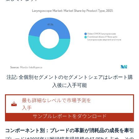
注記: 全個別セグメントのセグメントシェアはレポート購
画像 © Mordor Intelligence。再利用にはCC BY 4.0の表示が必要です。
入後に入手可能
コンポーネント別：ブレードの革新が消耗品の成長を牽引