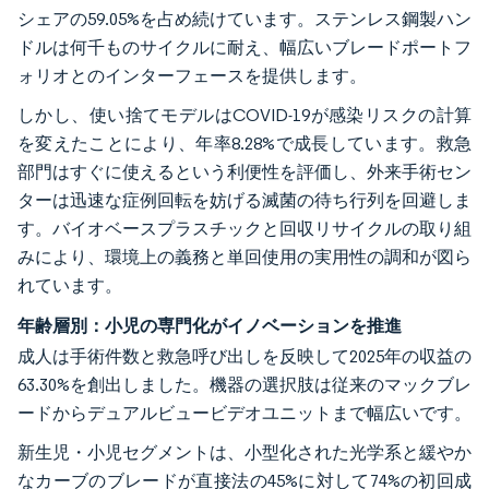
シェアの59.05%を占め続けています。ステンレス鋼製ハン
ドルは何千ものサイクルに耐え、幅広いブレードポートフ
ォリオとのインターフェースを提供します。
しかし、使い捨てモデルはCOVID-19が感染リスクの計算
を変えたことにより、年率8.28%で成長しています。救急
部門はすぐに使えるという利便性を評価し、外来手術セン
ターは迅速な症例回転を妨げる滅菌の待ち行列を回避しま
す。バイオベースプラスチックと回収リサイクルの取り組
みにより、環境上の義務と単回使用の実用性の調和が図ら
れています。
年齢層別：小児の専門化がイノベーションを推進
成人は手術件数と救急呼び出しを反映して2025年の収益の
63.30%を創出しました。機器の選択肢は従来のマックブレ
ードからデュアルビュービデオユニットまで幅広いです。
新生児・小児セグメントは、小型化された光学系と緩やか
なカーブのブレードが直接法の45%に対して74%の初回成