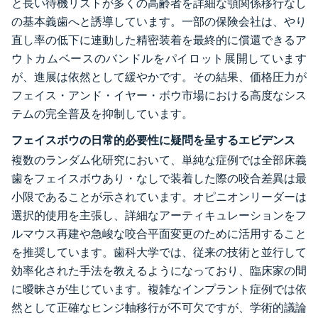
と長い待機リストが多くの高齢者を詳細な顎関係移行なし
の基本義歯へと誘導しています。一部の保険会社は、やり
直し率の低下に連動した精密装着を最終的に償還できるア
ウトカムベースのバンドルをパイロット展開しています
が、進展は依然として緩やかです。その結果、価格圧力が
フェイス・アンド・イヤー・ボウ市場における高度なシス
テムの完全普及を抑制しています。
フェイスボウの日常的必要性に疑問を呈するエビデンス
複数のランダム化研究において、単純な症例では全部床義
歯をフェイスボウあり・なしで装着した際の咬合差異は最
小限であることが示されています。オピニオンリーダーは
選択的使用を主張し、詳細なアーティキュレーションをフ
ルマウス再建や急峻な咬合平面変更のために活用すること
を推奨しています。歯科大学では、従来の技術と並行して
効率化された手法を教えるようになっており、臨床家の間
に曖昧さが生じています。複雑なインプラント症例では依
然として正確なヒンジ軸移行が不可欠ですが、学術的議論