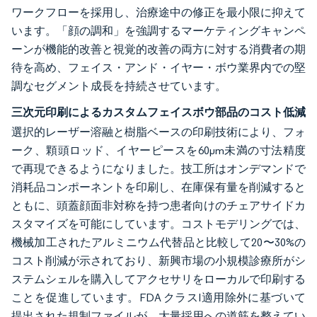
ワークフローを採用し、治療途中の修正を最小限に抑えて
います。「顔の調和」を強調するマーケティングキャンペ
ーンが機能的改善と視覚的改善の両方に対する消費者の期
待を高め、フェイス・アンド・イヤー・ボウ業界内での堅
調なセグメント成長を持続させています。
三次元印刷によるカスタムフェイスボウ部品のコスト低減
選択的レーザー溶融と樹脂ベースの印刷技術により、フォ
ーク、顆頭ロッド、イヤーピースを60µm未満の寸法精度
で再現できるようになりました。技工所はオンデマンドで
消耗品コンポーネントを印刷し、在庫保有量を削減すると
ともに、頭蓋顔面非対称を持つ患者向けのチェアサイドカ
スタマイズを可能にしています。コストモデリングでは、
機械加工されたアルミニウム代替品と比較して20〜30%の
コスト削減が示されており、新興市場の小規模診療所がシ
ステムシェルを購入してアクセサリをローカルで印刷する
ことを促進しています。FDA クラスI適用除外に基づいて
提出された規制ファイルが、大量採用への道筋を整えてい