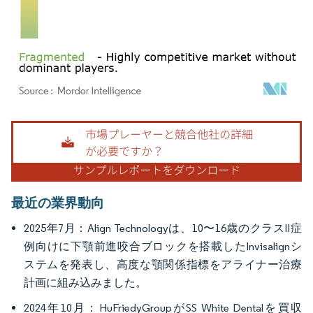
画像 © Mordor Intelligence。再利用にはCC BY 4.0の表示が必要です。
最近の業界動向
2025年7月：Align Technologyは、10〜16歳のクラスII症
例向けに下顎前進咬合ブロックを搭載したInvisalignシ
ステムを発表し、高度な顎関係指標をアライナー治療
計画に組み込みました。
2024年10月：HuFriedyGroupがSS White Dentalを買収