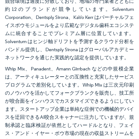
競合環境は適度に分散しており、地域の専門業者とともに
約12のブランドが競争しています。Solventum
Corporation、Dentsply Sirona、KaVo Kerr はバーチャルフェ
イスボウモジュールをより広範なデジタル歯科エコシステ
ムに統合することでプレミアム層に位置しています。
Solventum はヒンジ軸ドリフトを予測するクラウド分析を
バンドル提供し、Dentsply Sirona はグローバルアカデミー
ネットワークを通じた実践的な認定を提供しています。
Whip Mix、Panadent、Amann Girrbach などの中規模企業
は、アーティキュレーターとの互換性と充実したサービス
プログラムで差別化しています。Whip Mix は三次元印刷
のノウハウを活かしてフォークブランクを販売し、技工所
が咬合面をインハウスでカスタマイズできるようにしてい
ます。スタートアップ企業は単純な症例での機械的デバイ
スを迂回できるAI咬合スキャナーに注力していますが、規
制承認と臨床検証が依然としてハードルとなり、フェイ
ス・アンド・イヤー・ボウ市場の現在の収益ストリームを