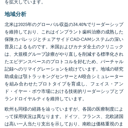
を拡大しています。
地域分析
北米は2025年のグローバル収益の34.40%でリーダーシップ
を維持しており、これはインプラント歯科治療の成熟した
保険カバレッジとチェアサイドCAD-CAMシステムの深い
普及によるものです。米国およびカナダ全土のクリニック
は、大規模グループ診療がやり直しを削減する標準化され
たエビデンスベースのプロトコルを好むため、バーチャル
記録へのリマイグレーションを続けています。地域の研究
助成金は顎トラッキングセンサーとAI咬合シミュレーター
を組み合わせたプロトタイプを育成し、フェイス・アン
ド・イヤー・ボウ市場における技術的リーダーシップとブ
ランドロイヤルティを維持しています。
欧州も同様の経路を辿っていますが、各国の医療制度によ
って採用状況は異なります。ドイツ、フランス、北欧諸国
は高い一人当たり支出を示しており、南欧は価格重視のま