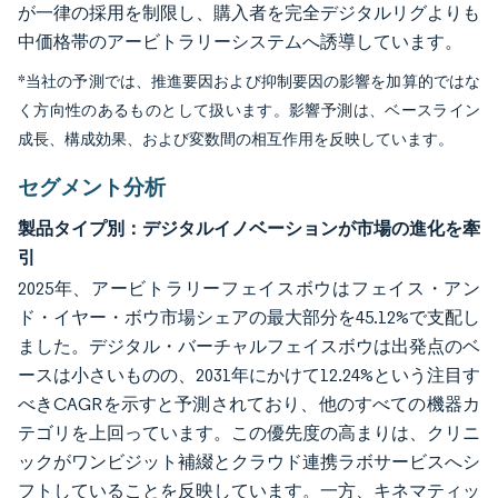
が一律の採用を制限し、購入者を完全デジタルリグよりも
中価格帯のアービトラリーシステムへ誘導しています。
*当社の予測では、推進要因および抑制要因の影響を加算的ではな
く方向性のあるものとして扱います。影響予測は、ベースライン
成長、構成効果、および変数間の相互作用を反映しています。
セグメント分析
製品タイプ別：デジタルイノベーションが市場の進化を牽
引
2025年、アービトラリーフェイスボウはフェイス・アン
ド・イヤー・ボウ市場シェアの最大部分を45.12%で支配し
ました。デジタル・バーチャルフェイスボウは出発点のベ
ースは小さいものの、2031年にかけて12.24%という注目す
べきCAGRを示すと予測されており、他のすべての機器カ
テゴリを上回っています。この優先度の高まりは、クリニ
ックがワンビジット補綴とクラウド連携ラボサービスへシ
フトしていることを反映しています。一方、キネマティッ