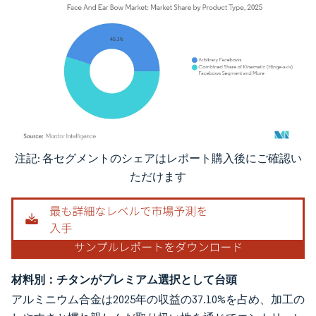
注記: 各セグメントのシェアはレポート購入後にご確認い
画像 © Mordor Intelligence。再利用にはCC BY 4.0の表示が必要です。
ただけます
材料別：チタンがプレミアム選択として台頭
アルミニウム合金は2025年の収益の37.10%を占め、加工の