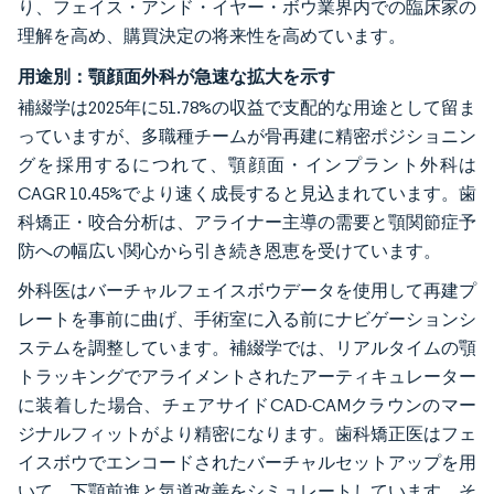
り、フェイス・アンド・イヤー・ボウ業界内での臨床家の
理解を高め、購買決定の将来性を高めています。
用途別：顎顔面外科が急速な拡大を示す
補綴学は2025年に51.78%の収益で支配的な用途として留ま
っていますが、多職種チームが骨再建に精密ポジショニン
グを採用するにつれて、顎顔面・インプラント外科は
CAGR 10.45%でより速く成長すると見込まれています。歯
科矯正・咬合分析は、アライナー主導の需要と顎関節症予
防への幅広い関心から引き続き恩恵を受けています。
外科医はバーチャルフェイスボウデータを使用して再建プ
レートを事前に曲げ、手術室に入る前にナビゲーションシ
ステムを調整しています。補綴学では、リアルタイムの顎
トラッキングでアライメントされたアーティキュレーター
に装着した場合、チェアサイドCAD-CAMクラウンのマー
ジナルフィットがより精密になります。歯科矯正医はフェ
イスボウでエンコードされたバーチャルセットアップを用
いて、下顎前進と気道改善をシミュレートしています。そ