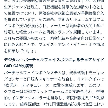
率、および長期的な快適性を実質的に高めます
。公衆衛
生アジェンダは現在、口腔機能を健康的な加齢の中心とし
て位置づけており、保険会社や政策立案者が早期修復介入
を推進しています。その結果、学術カリキュラムではフェ
イスボウ技術が強化され、メーカーは高齢者の人間工学に
対応した軽量フレームと簡易クランプを展開しています。
これらの要因が相まって、精密記録を高齢者向け日常ケア
に組み込むことで、フェイス・アンド・イヤー・ボウ市場
を変革しています。
デジタル・バーチャルフェイスボウによるチェアサイド
CAD-CAMの実現
バーチャルフェイスボウシステムは、光学式顎トラッキン
グセンサーと口腔内スキャナーを統合し、リアルタイムで
4次元アーティキュレーター位置を生成します。このワー
クフローはCADプラットフォームに直接統合され、機械
的なインデックスエラーを排除し、来院回数を約40%削減
します。歯科医師は、特に両側遊離端欠損の治療におい