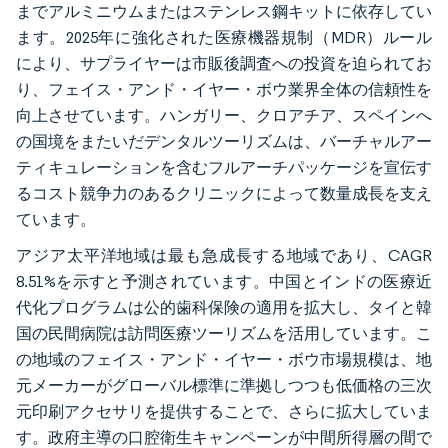
までアルミニウムまたはステンレス鋼キットに依存してい
ます。2025年に強化された医療機器規制（MDR）ルール
により、サプライヤーは市販後調査への投資を迫られてお
り、フェイス・アンド・イヤー・ボウ業界全体の信頼性を
向上させています。ハンガリー、クロアチア、スペインへ
の国境をまたいだデンタルツーリズムは、バーチャルアー
ティキュレーションを含むフルアーチパッケージを宣伝す
るコスト競争力のあるクリニックによって数量成長を支え
ています。
アジア太平洋地域は最も急成長する地域であり、CAGR
8.51%を示すと予測されています。中国とインドの医療近
代化プログラムは公的歯科保険の適用を拡大し、タイと韓
国の民間病院は訪問医療ツーリズムを活用しています。こ
の地域のフェイス・アンド・イヤー・ボウ市場規模は、地
元メーカーがグローバル標準に準拠しつつも低価格の三次
元印刷アクセサリを提供することで、さらに拡大していま
す。政府主導の口腔衛生キャンペーンが中間所得層の間で