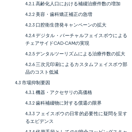
4.2.1 高齢化人口における補綴治療件数の増加
4.2.2 美容・歯科矯正補正の急増
4.2.3 口腔衛生啓発キャンペーンの拡大
4.2.4 デジタル・バーチャルフェイスボウによる
チェアサイドCAD-CAMの実現
4.2.5 デンタルツーリズムによる治療件数の拡大
4.2.6 三次元印刷によるカスタムフェイスボウ部
品のコスト低減
4.3 市場抑制要因
4.3.1 機器・アクセサリの高価格
4.3.2 歯科補綴物に対する償還の限界
4.3.3 フェイスボウの日常的必要性に疑問を呈す
るエビデンス
4.3.4 代替手段としてのAI咬合マッピングスキャ