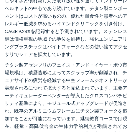
しやすさと慣れ親しんだ取り扱い性を通じてエントリーレ
ベルキットの中心であり続けています。チタン製コンポー
ネントはコストが高いものの、優れた耐食性と患者へのア
レルギー低減を求めるハイエンドクリニックを引き付け、
CAGR 9.28%を記録すると予測されています。ステンレス
鋼は価格重視の地域での地位を維持し、強化エンジニアリ
ングプラスチックはバイトフォークなどの使い捨てアクセ
サリでシェアを拡大しています。
チタン製アセンブリのフェイス・アンド・イヤー・ボウ市
場規模は、積層造形によってスクラップ率が削減され、チ
ェアサイドの疲労を軽減する中空フレームジオメトリーが
実現されるにつれて拡大すると見込まれています。主要ア
ーティキュレーターベンダーが導入したクロスコンパチビ
リティ基準により、モジュール式アップグレードが促進さ
れ、既存のアルミニウムフレームにチタン製フォークを追
加することが可能になっています。継続教育コースでは現
在、軽量・高降伏合金の生体力学的利点が強調されてお