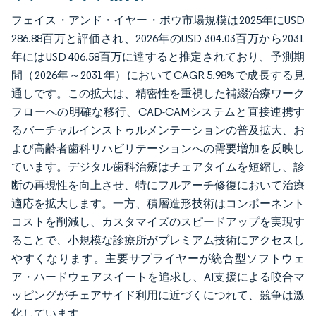
フェイス・アンド・イヤー・ボウ市場規模は2025年にUSD
286.88百万と評価され、2026年のUSD 304.03百万から2031
年にはUSD 406.58百万に達すると推定されており、予測期
間（2026年～2031年）においてCAGR 5.98%で成長する見
通しです。この拡大は、精密性を重視した補綴治療ワーク
フローへの明確な移行、CAD-CAMシステムと直接連携す
るバーチャルインストゥルメンテーションの普及拡大、お
よび高齢者歯科リハビリテーションへの需要増加を反映し
ています。デジタル歯科治療はチェアタイムを短縮し、診
断の再現性を向上させ、特にフルアーチ修復において治療
適応を拡大します。一方、積層造形技術はコンポーネント
コストを削減し、カスタマイズのスピードアップを実現す
ることで、小規模な診療所がプレミアム技術にアクセスし
やすくなります。主要サプライヤーが統合型ソフトウェ
ア・ハードウェアスイートを追求し、AI支援による咬合マ
ッピングがチェアサイド利用に近づくにつれて、競争は激
化しています。