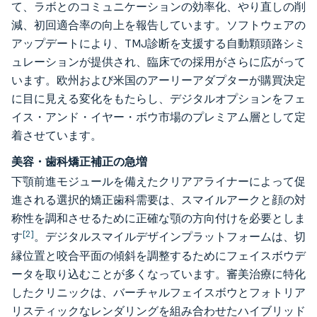
て、ラボとのコミュニケーションの効率化、やり直しの削
減、初回適合率の向上を報告しています。ソフトウェアの
アップデートにより、TMJ診断を支援する自動顆頭路シミ
ュレーションが提供され、臨床での採用がさらに広がって
います。欧州および米国のアーリーアダプターが購買決定
に目に見える変化をもたらし、デジタルオプションをフェ
イス・アンド・イヤー・ボウ市場のプレミアム層として定
着させています。
美容・歯科矯正補正の急増
下顎前進モジュールを備えたクリアアライナーによって促
進される選択的矯正歯科需要は、スマイルアークと顔の対
称性を調和させるために正確な顎の方向付けを必要としま
[2]
す
。デジタルスマイルデザインプラットフォームは、切
縁位置と咬合平面の傾斜を調整するためにフェイスボウデ
ータを取り込むことが多くなっています。審美治療に特化
したクリニックは、バーチャルフェイスボウとフォトリア
リスティックなレンダリングを組み合わせたハイブリッド