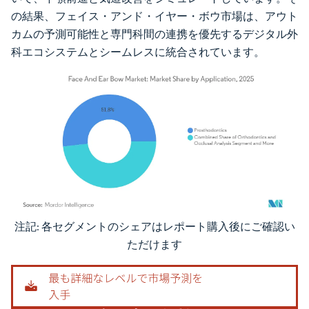
の結果、フェイス・アンド・イヤー・ボウ市場は、アウト
カムの予測可能性と専門科間の連携を優先するデジタル外
科エコシステムとシームレスに統合されています。
注記: 各セグメントのシェアはレポート購入後にご確認い
画像 © Mordor Intelligence。再利用にはCC BY 4.0の表示が必要です。
ただけます