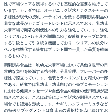
性で市場シェアを獲得する中でも基礎的な需要を維持して
います。カナダでは、オーガニック訴求とテクスチャーの
多様性が現代の授乳ルーティンに合致する調製済み製品の
着実な成長がカテゴリートレンドに示されており、乳幼児
栄養市場で顕著な利便性への引力を強化しています。強化
シリアルは6〜12ヶ月の期間における栄養ギャップに対処
する手段として引き続き機能しており、シリアルの鉄分レ
ベルを標準化する提案はブランド間で一貫した品質を確保
するものです。
調製済み食品は、乳幼児栄養市場において共働き世帯の日
常的な負担を軽減する携帯性、分量管理、フレーバーの多
様性で際立っています。包装とラベリングも方程式の一部
であり、研究では乳幼児・幼児向けの小売プロモーション
における健康メッセージや自然食品の画像の使用増加が記
録されており、これは政策によって訴求が制限されている
場合でも認知を形成します。ヤギミルクフォーミュラなど
の特殊サブセグメントは育児者の選択肢を広げ続けてお