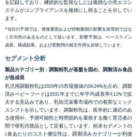
を記録しており、継続的な監視なしには複雑な小売エコシ
ステムがコンプライアンスを複雑にし得ることを示してい
ます。
*当社の予測では、推進要因および抑制要因の影響を加算的ではな
く方向性のあるものとして扱います。影響予測は、ベースライン
成長、構成効果、および変数間の相互作用を反映しています。
セグメント分析
製品カテゴリー別：調製粉乳が基盤を固め、調製済み食品
が急成長
乳児用調製粉乳は2025年の市場価値の54.24%を占め、調製
済みベビーフードは2031年までに年平均成長率9.12%で拡
大する見込みであり、乳幼児栄養市場内での着実なミック
スシフトを示しています。調製粉乳は、医学的に適応のあ
る使用や、予測可能性と時間節約を重視する働く育児者の
間で母乳代替品として定着しています。粉末セグメントの
1食あたりのコスト優位性は、調製済みカテゴリーが利便