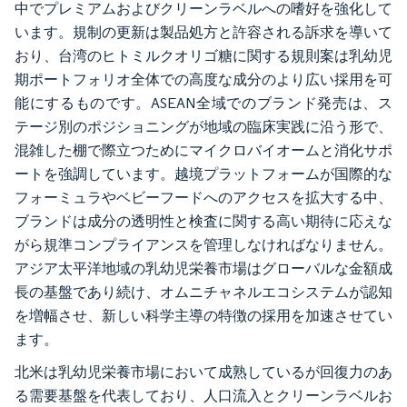
中でプレミアムおよびクリーンラベルへの嗜好を強化して
います。規制の更新は製品処方と許容される訴求を導いて
おり、台湾のヒトミルクオリゴ糖に関する規則案は乳幼児
期ポートフォリオ全体での高度な成分のより広い採用を可
能にするものです。ASEAN全域でのブランド発売は、ス
テージ別のポジショニングが地域の臨床実践に沿う形で、
混雑した棚で際立つためにマイクロバイオームと消化サポ
ートを強調しています。越境プラットフォームが国際的な
フォーミュラやベビーフードへのアクセスを拡大する中、
ブランドは成分の透明性と検査に関する高い期待に応えな
がら規準コンプライアンスを管理しなければなりません。
アジア太平洋地域の乳幼児栄養市場はグローバルな金額成
長の基盤であり続け、オムニチャネルエコシステムが認知
を増幅させ、新しい科学主導の特徴の採用を加速させてい
ます。
北米は乳幼児栄養市場において成熟しているが回復力のあ
る需要基盤を代表しており、人口流入とクリーンラベルお