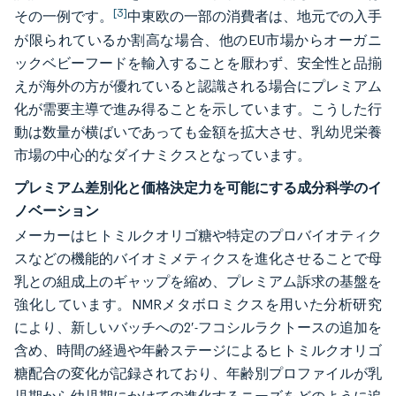
[3]
その一例です。
中東欧の一部の消費者は、地元での入手
が限られているか割高な場合、他のEU市場からオーガニ
ックベビーフードを輸入することを厭わず、安全性と品揃
えが海外の方が優れていると認識される場合にプレミアム
化が需要主導で進み得ることを示しています。こうした行
動は数量が横ばいであっても金額を拡大させ、乳幼児栄養
市場の中心的なダイナミクスとなっています。
プレミアム差別化と価格決定力を可能にする成分科学のイ
ノベーション
メーカーはヒトミルクオリゴ糖や特定のプロバイオティク
スなどの機能的バイオミメティクスを進化させることで母
乳との組成上のギャップを縮め、プレミアム訴求の基盤を
強化しています。NMRメタボロミクスを用いた分析研究
により、新しいバッチへの2′-フコシルラクトースの追加を
含め、時間の経過や年齢ステージによるヒトミルクオリゴ
糖配合の変化が記録されており、年齢別プロファイルが乳