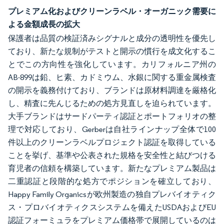
プレミアム化およびクリーンラベル・オーガニック需要に
よる金額成長の拡大
保護者は品質の検証済みシグナルと成分の透明性を優先し
ており、新たな規制がテストと開示の慣行を成文化するこ
とでこの方向性を強化しています。カリフォルニア州の
AB-899は鉛、ヒ素、カドミウム、水銀に関する重金属検査
の開示を義務付けており、ブランドは原材料調達を厳格化
し、精査に先んじるための処方見直しを迫られています。
大手ブランドはサードパーティ認証とポートフォリオの整
理で対応しており、Gerberは自社ラインナップ全体で100
件以上のクリーンラベルプロジェクト認証を取得している
ことを挙げ、基準や公表された規格を安全性と結びつける
育児者の信頼を構築しています。新たなプレミアム製品は
二重認証と段階的な処方でポジションを確立しており、
Happy Family Organicsが欧州製造の独自プレバイオティク
ス・プロバイオティクスシステムを備えたUSDAおよびEU
認証フォーミュラをプレミアム価格帯で展開しているのは