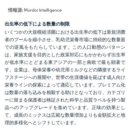
情報源: Mordor Intelligence
出生率の低下による数量の制限
いくつかの大規模経済圏における出生率の低下は新規消費
者のプールを縮小させ、乳幼児栄養市場に持続的な数量面
での逆風をもたらしています。この人口動態のパターン
は、家族支援を目的とした政策対応にもかかわらず出生率
が低水準にとどまる東アジアの一部と南欧で最も顕著で
す。企業は、母体栄養や幼児用ミルクなどの隣接するライ
フステージへの展開や、世帯の生涯価値を延ばす成人向け
栄養ラインの探索によって適応しています。プレミアム化
は数量の落ち込みを相殺する助けとなっており、カテゴリ
ーに留まる保護者は検証された科学と品質ラベルを持つ製
品へのアップグレードを進めています。正味の効果とし
て、成長のミックスは広範な数量増加よりも金額拡大と地
理的多様化へとシフトしています。