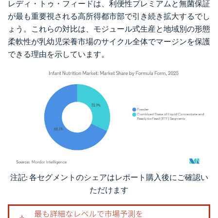
レディ・トゥ・フィードは、利便性プレミアムと無菌保証
が最も重要視される高所得都市部で引き続き拡大するでし
ょう。これらの対比は、モジュール式生産と地域別の形態
柔軟性が乳幼児栄養市場のサイクル全体でマージンを保護
できる理由を示しています。
注記: 各セグメントのシェアはレポート購入後にご確認い
画像 © Mordor Intelligence。再利用にはCC BY 4.0の表示が必要です。
ただけます