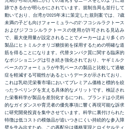
児期から幼児期にかけての進化するニーズをどのように追
跡できるかが明らかにされています。規制当局も並行して
動いており、台湾が2025年末に策定した規則案では、7歳
未満の子ども向けフォーミュラへの2′-フコシルラクトース
およびジフコシルラクトースの使用が許可される見込み
で、最大使用量が設定されることでメーカーはより多くの
製品にヒトミルクオリゴ糖技術を採用するための明確な道
筋を得ることになります。代替タンパク質に関する臨床的
なポジショニングは引き続き強化されており、ヤギミルク
ベースのフォーミュラが牛乳ベースの製品と比較して過敏
症を軽減する可能性があるというデータが示されており、
これは乳幼児栄養市場においてプレミアム価格と標的を絞
ったラベリングを支える具体的なメリットです。検証され
た栄養科学が製品を差別化するにつれ、ブランドは小児科
的なガイダンスや育児者の優先事項に響く再現可能な訴求
に研究開発投資を集中させています。科学に裏付けられた
特徴は低コストの模倣品が追いつきにくい持続的な参入障
壁を生み出すため、この再配分は価格実現とロイヤルティ