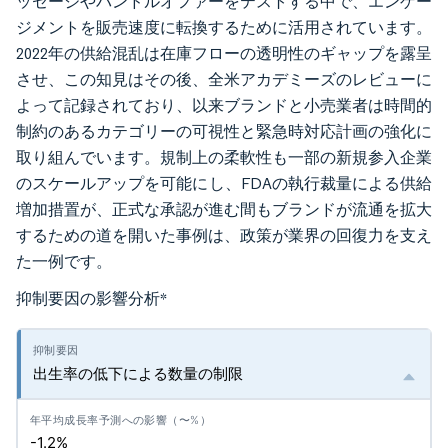
ッセージやバンドルオファーをテストする中で、エンゲー
ジメントを販売速度に転換するために活用されています。
2022年の供給混乱は在庫フローの透明性のギャップを露呈
させ、この知見はその後、全米アカデミーズのレビューに
よって記録されており、以来ブランドと小売業者は時間的
制約のあるカテゴリーの可視性と緊急時対応計画の強化に
取り組んでいます。規制上の柔軟性も一部の新規参入企業
のスケールアップを可能にし、FDAの執行裁量による供給
増加措置が、正式な承認が進む間もブランドが流通を拡大
するための道を開いた事例は、政策が業界の回復力を支え
た一例です。
抑制要因の影響分析
*
出生率の低下による数量の制限
-1.2%