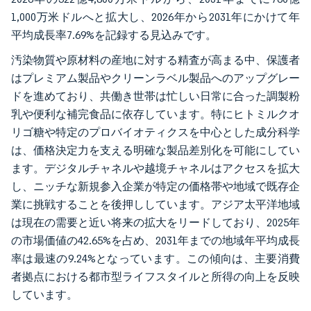
1,000万米ドルへと拡大し、2026年から2031年にかけて年
平均成長率7.69%を記録する見込みです。
汚染物質や原材料の産地に対する精査が高まる中、保護者
はプレミアム製品やクリーンラベル製品へのアップグレー
ドを進めており、共働き世帯は忙しい日常に合った調製粉
乳や便利な補完食品に依存しています。特にヒトミルクオ
リゴ糖や特定のプロバイオティクスを中心とした成分科学
は、価格決定力を支える明確な製品差別化を可能にしてい
ます。デジタルチャネルや越境チャネルはアクセスを拡大
し、ニッチな新規参入企業が特定の価格帯や地域で既存企
業に挑戦することを後押ししています。アジア太平洋地域
は現在の需要と近い将来の拡大をリードしており、2025年
の市場価値の42.65%を占め、2031年までの地域年平均成長
率は最速の9.24%となっています。この傾向は、主要消費
者拠点における都市型ライフスタイルと所得の向上を反映
しています。