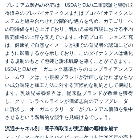
プレミアム製品の発売は、USDAとEUの二重認証と特許取
得済みのプレバイオティクスまたはプロバイオティクスシ
ステムと組み合わせた段階的な処方を含め、カテゴリーへ
の期待値を引き上げており、乳幼児栄養市場における平均
販売価格の上昇を支えています。小売プロモーション研究
は、健康的で自然なイメージが棚での育児者の認知にどの
ように影響するかを示しており、このダイナミクスは進化
する規制のもとで包装と訴求戦略を導くことができます。
USDAとEUのオーガニック基準からのコンプライアンスフ
レームワークは、小規模ブランドが計画しなければならな
い成分調達と加工方法に対する実際的な制約として機能し
ます。乳幼児栄養業界は、従来型ブランドが数量を獲得
し、クリーンラベルラインが価値志向のアップグレーダー
に訴求し、オーガニックリーダーがプレミアム価値を集中
させるという階層的な競争を見続けるでしょう。
流通チャネル別：電子商取引が実店舗の覇権を崩す
スーパーマーケットとハイパーマーケットは2025年の売上