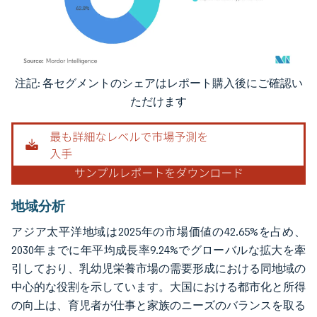
注記: 各セグメントのシェアはレポート購入後にご確認い
画像 © Mordor Intelligence。再利用にはCC BY 4.0の表示が必要です。
ただけます
地域分析
アジア太平洋地域は2025年の市場価値の42.65%を占め、
2030年までに年平均成長率9.24%でグローバルな拡大を牽
引しており、乳幼児栄養市場の需要形成における同地域の
中心的な役割を示しています。大国における都市化と所得
の向上は、育児者が仕事と家族のニーズのバランスを取る