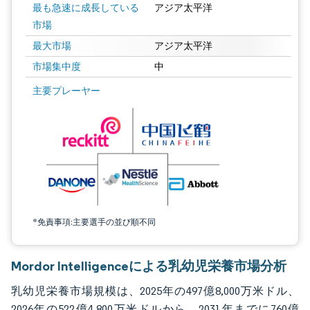
最も急速に成長している
アジア太平洋
市場
最大市場
アジア太平洋
市場集中度
中
画像 © Mordor Intelligence。再利用にはCC BY 4.0の表示が必要です。
主要プレーヤー
*免責事項:主要選手の並び順不同
Mordor Intelligenceによる乳幼児栄養市場分析
乳幼児栄養市場規模は、2025年の497億8,000万米ドル、
2026年の522億4,800万米ドルから、2031年までに760億