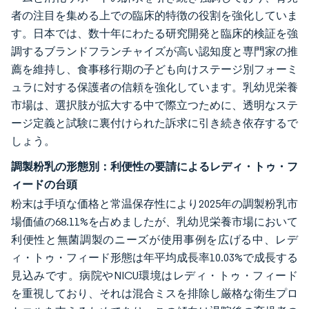
者の注目を集める上での臨床的特徴の役割を強化していま
す。日本では、数十年にわたる研究開発と臨床的検証を強
調するブランドフランチャイズが高い認知度と専門家の推
薦を維持し、食事移行期の子ども向けステージ別フォーミ
ュラに対する保護者の信頼を強化しています。乳幼児栄養
市場は、選択肢が拡大する中で際立つために、透明なステ
ージ定義と試験に裏付けられた訴求に引き続き依存するで
しょう。
調製粉乳の形態別：利便性の要請によるレディ・トゥ・フ
ィードの台頭
粉末は手頃な価格と常温保存性により2025年の調製粉乳市
場価値の68.11%を占めましたが、乳幼児栄養市場において
利便性と無菌調製のニーズが使用事例を広げる中、レデ
ィ・トゥ・フィード形態は年平均成長率10.03%で成長する
見込みです。病院やNICU環境はレディ・トゥ・フィード
を重視しており、それは混合ミスを排除し厳格な衛生プロ