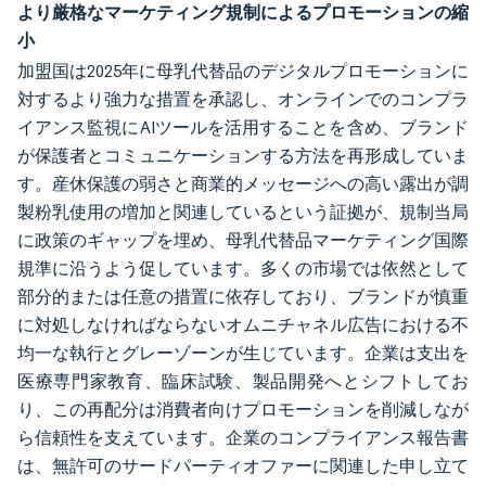
より厳格なマーケティング規制によるプロモーションの縮
小
加盟国は2025年に母乳代替品のデジタルプロモーションに
対するより強力な措置を承認し、オンラインでのコンプラ
イアンス監視にAIツールを活用することを含め、ブランド
が保護者とコミュニケーションする方法を再形成していま
す。産休保護の弱さと商業的メッセージへの高い露出が調
製粉乳使用の増加と関連しているという証拠が、規制当局
に政策のギャップを埋め、母乳代替品マーケティング国際
規準に沿うよう促しています。多くの市場では依然として
部分的または任意の措置に依存しており、ブランドが慎重
に対処しなければならないオムニチャネル広告における不
均一な執行とグレーゾーンが生じています。企業は支出を
医療専門家教育、臨床試験、製品開発へとシフトしてお
り、この再配分は消費者向けプロモーションを削減しなが
ら信頼性を支えています。企業のコンプライアンス報告書
は、無許可のサードパーティオファーに関連した申し立て