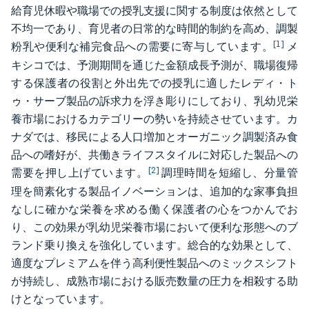
給育児休暇や職場での授乳支援に関する制度は依然として
不均一であり、育児者の日常的な時間的制約を高め、調製
[1]
粉乳や便利な補完食品への需要に寄与しています。
メ
キシコでは、予測期間を通じた金額成長予測が、職場復帰
する保護者の役割と外出先での授乳に適したレディ・ト
ゥ・サーブ製品の訴求力を浮き彫りにしており、乳幼児栄
養市場におけるカテゴリーの勢いを持続させています。カ
ナダでは、移民による人口増加とオーガニック調製済み食
品への嗜好が、共働きライフスタイルに対応した製品への
[2]
需要を押し上げています。
調理時間を短縮し、分量管
理を簡素化する製品イノベーションは、追加的な家事負担
なしに確かな栄養を求める働く保護者の心をつかんでお
り、この効果が乳幼児栄養市場において便利な形態へのブ
ランド乗り換えを強化しています。総合的な効果として、
適度なプレミアムを伴う高利便性製品へのミックスシフト
が持続し、成熟市場における販売数量の圧力を相殺する助
けとなっています。