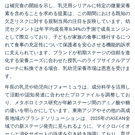
は補完食の開始を示し、乳児用シリアルに特定の微量栄養
素を含めることを求める提案は、この期間における既知の
欠乏リスクに対する規制当局の注目を反映しています。幼
児セグメントは年平均成長率8.34%の予測で成長エンジン
として際立っており、子どもが家族の食事に移行するにつ
れて食事の充足性について保護者を安心させる機能的訴求
に支えられています。ブランドが初期ステージの信頼を進
化する栄養ニーズに合わせた授乳へのライフサイクルアプ
ローチに転換できる場合、乳幼児栄養市場は恩恵を受けま
す。
年長の乳児や幼児向けフォーミュラは、成分科学を活用し
て活動や認知発達に合わせたプロファイルを調整してお
り、メタボロミクス研究が年齢ステージ間のアミノ酸や糖
の違いを明らかにしています。東南アジアやその他の高成
長地域のブランドソリューションは、2025年のASEAN全
域での新ステージ発売に見られるように、マイクロバイオ
ームと消化サポートの訴求を引き続き強調しており、育児