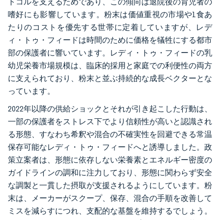
トコルを支えるためであり、この傾向は退院後の育児者の
嗜好にも影響しています。粉末は価値重視の市場や1食あ
たりのコストを優先する世帯に定着していますが、レデ
ィ・トゥ・フィードは時間のために価格を犠牲にする都市
部の保護者に響いています。レディ・トゥ・フィードの乳
幼児栄養市場規模は、臨床的採用と家庭での利便性の両方
に支えられており、粉末と並ぶ持続的な成長ベクターとな
っています。
2022年以降の供給ショックとそれが引き起こした行動は、
一部の保護者をストレス下でより信頼性が高いと認識され
る形態、すなわち希釈や混合の不確実性を回避できる常温
保存可能なレディ・トゥ・フィードへと誘導しました。政
策立案者は、形態に依存しない栄養素とエネルギー密度の
ガイドラインの調和に注力しており、形態に関わらず安全
な調製と一貫した摂取が支援されるようにしています。粉
末は、メーカーがスクープ、保存、混合の手順を改善して
ミスを減らすにつれ、支配的な基盤を維持するでしょう。