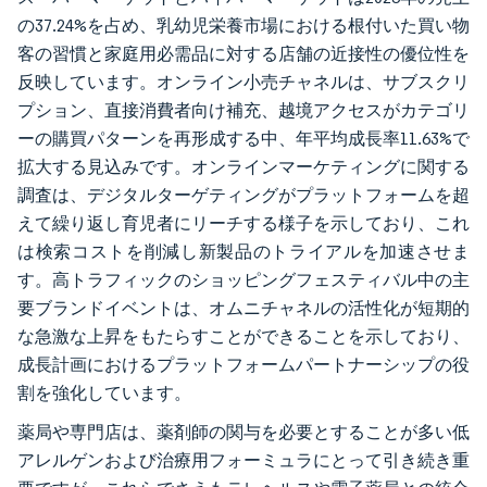
の37.24%を占め、乳幼児栄養市場における根付いた買い物
客の習慣と家庭用必需品に対する店舗の近接性の優位性を
反映しています。オンライン小売チャネルは、サブスクリ
プション、直接消費者向け補充、越境アクセスがカテゴリ
ーの購買パターンを再形成する中、年平均成長率11.63%で
拡大する見込みです。オンラインマーケティングに関する
調査は、デジタルターゲティングがプラットフォームを超
えて繰り返し育児者にリーチする様子を示しており、これ
は検索コストを削減し新製品のトライアルを加速させま
す。高トラフィックのショッピングフェスティバル中の主
要ブランドイベントは、オムニチャネルの活性化が短期的
な急激な上昇をもたらすことができることを示しており、
成長計画におけるプラットフォームパートナーシップの役
割を強化しています。
薬局や専門店は、薬剤師の関与を必要とすることが多い低
アレルゲンおよび治療用フォーミュラにとって引き続き重