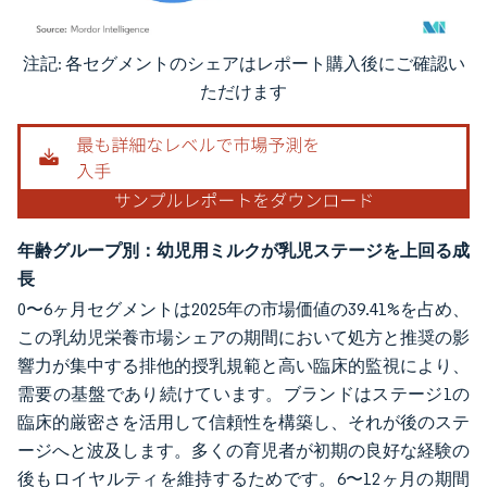
注記: 各セグメントのシェアはレポート購入後にご確認い
画像 © Mordor Intelligence。再利用にはCC BY 4.0の表示が必要です。
ただけます
年齢グループ別：幼児用ミルクが乳児ステージを上回る成
長
0〜6ヶ月セグメントは2025年の市場価値の39.41%を占め、
この乳幼児栄養市場シェアの期間において処方と推奨の影
響力が集中する排他的授乳規範と高い臨床的監視により、
需要の基盤であり続けています。ブランドはステージ1の
臨床的厳密さを活用して信頼性を構築し、それが後のステ
ージへと波及します。多くの育児者が初期の良好な経験の
後もロイヤルティを維持するためです。6〜12ヶ月の期間