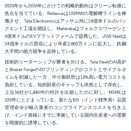
2025年から2026年にかけての戦略的動向はグリーン転換に
焦点を当てている。Relianceは100MWの電解槽ラインを稼
働させ、Tata Electronicsはアッサム州に18億米ドルのバッ
クエンド工場を開設し、Mahindraはフォルクスワーゲンと
6億米ドルのEVプラットフォームで提携した。JSW Steelは
24億米ドルの買収により年産2,800万トンに拡大し、鉄鋼
大手間の能力競争を反映している。
技術的リーダーシップが勝者を分ける。Tata SteelのAI高炉
とBharat Forgeの3Dプリンティングがコストとサイクルタ
イムを削減した一方、中小製鉄所は18%高い電力コストを
負担している。知的財産のギャップも依然として存在し、
上位50社が1,840件の特許を出願したのに対し、MSMEは
320件にとどまっている。新たなBIS（インド標準局）品質
管理命令が輸入業者のコンプライアンスコストを引き上
げ、インド規格にすでに準拠している国内生産者への需要
を間接的に誘導している。