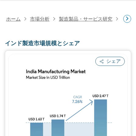
ホーム
市場分析
製造製品・サービス研究
一般
インド製造市場規模とシェア
シェア
画像 © Mordor Intelligence。再利用に