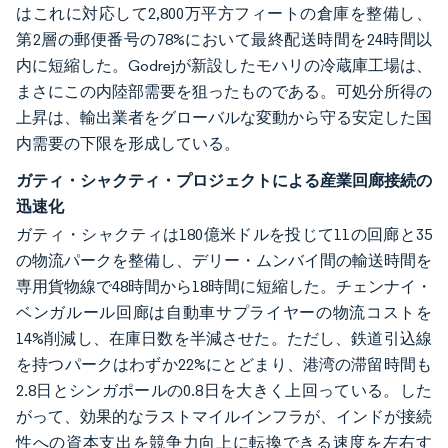
はこれに対応して2,800万平方フィートの倉庫を整備し、
第2層の郵便番号の78%において最終配送時間を24時間以
内に短縮した。Godrejが新設したモハリの冷蔵庫工場は、
まさにこの内陸部需要を狙ったものである。可処分所得の
上昇は、輸出業者をグローバルな変動から守る安定した国
内需要の下限を形成している。
ガティ・シャクティ・プロジェクトによる産業回廊接続の
迅速化
ガティ・シャクティは180億米ドルを投じて11の回廊と35
の物流パークを整備し、デリー・ムンバイ間の輸送時間を
専用貨物線で48時間から18時間に短縮した。チェンナイ・
ベンガルール回廊は自動車サプライヤーの物流コストを
14%削減し、在庫日数を半減させた。ただし、鉄道引込線
を持つパークはわずか22%にとどまり、港湾の滞留時間も
2.8日とシンガポールの0.8日を大きく上回っている。した
がって、効果的なラストマイルインフラが、インドが接続
性への資本支出を競争力向上に転換できる速度を左右す