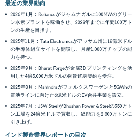
最近の業界動向
2026年1月：Relianceがジャムナガルに100MWのグリー
ン水素プラントを稼働させ、2028年までに年間100万ト
ンの生産を目指す。
2025年11月：Tata Electronicsがアッサム州に18億米ドル
の半導体組立サイトを開設し、月産1,000万チップの能
力を持つ。
2025年9月：Bharat Forgeが金属3Dプリンティングを活
用した4億5,000万米ドルの防衛砲身契約を受注。
2025年8月：Mahindraがフォルクスワーゲンと5GWhの
電池ラインに向けた6億米ドルのEV合弁事業を設立。
2025年7月：JSW SteelがBhushan Power & Steelの350万ト
ン工場を24億米ドルで買収し、総能力を2,800万トンに
引き上げ。
インド製造業界レポートの目次