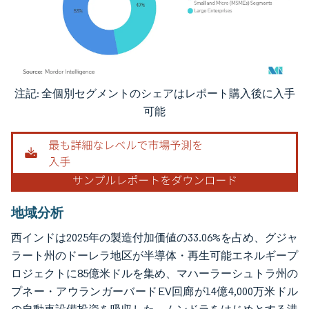
注記: 全個別セグメントのシェアはレポート購入後に入手
画像 © Mordor Intelligence。再利用にはCC BY 4.0の表示が必要です。
可能
地域分析
西インドは2025年の製造付加価値の33.06%を占め、グジャ
ラート州のドーレラ地区が半導体・再生可能エネルギープ
ロジェクトに85億米ドルを集め、マハーラーシュトラ州の
プネー・アウランガーバードEV回廊が14億4,000万米ドル