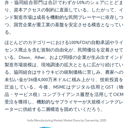
弁・協同組合部門は合計でわずか10%のシェアにとどま
り、資本アクセスの制約に直面している。したがって、イ
ンド製造市場は成長を機動的な民間プレーヤーに依存しつ
つ、国営企業が重工業の基盤を安定させる構造となってい
る。
ほとんどのカテゴリーにおける100%FDIの自動承認やライ
センス廃止を含む規制の自由化が、民間優位を定着させて
いる。Dixon、Ather、および同様の企業が生み出すインド
製造市場規模は、現地調達の拡大とともに広がり続けてい
る。協同組合はサトウキビの統制価格に苦しみ、農家への
未払い金が26億4,000万米ドルに積み上がり、技術投資を
圧迫している。今後、MSMEはデジタル信用とGST（物
品・サービス税）コンプライアンス履歴を活用してOEM
受注を獲得し、機動的なサプライヤーが大規模インテグレ
ーターに供給する二層構造を固めていくだろう。