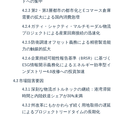
ドへの集中
4.2.3 第2・第3層都市の都市化とEコマース倉庫
需要の拡大による国内消費急増
4.2.4 ガティ・シャクティ・マルチモーダル物流
プロジェクトによる産業回廊接続の迅速化
4.2.5 防衛調達オフセット義務による精密製造能
力の触媒的拡大
4.2.6 企業持続可能性報告基準（BRSR）に基づく
ESG情報開示義務化によるエネルギー効率型イ
ンダストリー4.0改修への投資加速
4.3 市場阻害要因
4.3.1 深刻な物流ボトルネックの継続：港湾滞留
時間と内陸鉄道シェアが30%未満
4.3.2 州改革にもかかわらず続く用地取得の遅延
によるプロジェクトリードタイムの長期化