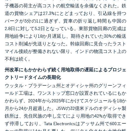
子機器の荷主が高コストの航空輸送を余儀なくされた。鉄
道の貨物シェアは27.3%にとどまっており、引込線を持つ
パークが5分の1に過ぎず、貨車の折り返し時間も中国の
2.8日に対して5.2日となっている。東部貨物回廊の完成は
用地紛争により18か月遅延し、期待されていた30%の輸送
コスト削減が先送りとなった。幹線回廊に見合ったラスト
マイル接続が整備されない限り、インドの物流コスト上の
不利は続く。
州改革にもかかわらず続く用地取得の遅延によるプロジェ
クトリードタイムの長期化
ウッタル・プラデーシュ州とオディシャ州のグリーンフィ
ールド工場は、ワンストップ窓口が設置されているにもか
かわらず、2024年から2025年にかけてスケジュールを18か
月から24か月超過した。JSWの32億米ドルのオディシャ製
鉄所は、先住民族の申し立てにより用地の42%が取得でき
ず停滞しており、Tata Electronicsはアッサム州で600エー