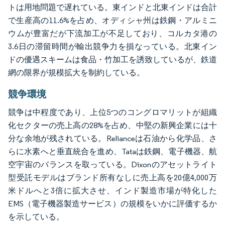
トは用地問題で遅れている。東インドと北東インドは合計
で生産高の11.6%を占め、オディシャ州は鉄鋼・アルミニ
ウムが豊富だが下流加工が不足しており、コルカタ港の
3.6日の滞留時間が輸出競争力を損なっている。北東イン
ドの優遇スキームは食品・竹加工を誘致しているが、鉄道
網の限界が規模拡大を制約している。
競争環境
競争は中程度であり、上位5つのコングロマリットが組織
化セクターの売上高の28%を占め、中堅の新興企業には十
分な余地が残されている。Relianceは石油から化学品、さ
らに水素へと垂直統合を進め、Tataは鉄鋼、電子機器、航
空宇宙のバランスを取っている。Dixonのアセットライト
型受託モデルはブランド所有なしに売上高を20億4,000万
米ドルへと3倍に拡大させ、インド製造市場が特化した
EMS（電子機器製造サービス）の規模をいかに評価するか
を示している。