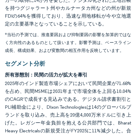
カーの取得に14か月を要した。デジタル化された土地台帳
を持つグジャラート州やカルナータカ州などの州が新規
FDIの64%を獲得しており、迅速な用地移転が今や立地選
定の主要基準となっていることを示している。
*当社の予測では、推進要因および抑制要因の影響を加算的ではな
く方向性のあるものとして扱います。影響予測は、ベースライン
成長、構成効果、および変数間の相互作用を反映しています。
セグメント分析
所有形態別：民間の活力が拡大を牽引
2025年のインド製造市場シェアにおいて民間企業が71.68%
を占め、民間MSMEは2031年まで市場全体を上回る10.04%
のCAGRで成長する見込みである。デジタル請求書割引と
PLI補助金により、Dixon Technologiesは14のグローバルブ
ランドを取り込み、売上高を20億4,000万米ドルに引き上
げた。レガシー年金負担を抱える公共部門では、Bharat
Heavy Electricalsの新規受注がFY2025に11%減少した。合