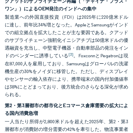
クアッドのサプライチェーン再編（「チャイナ・プラス・
ワン」）によるOEM発注のインドへの集中
製造業への外国直接投資（FDI）は2025年に220億米ドル
に達し、前年比34%増となった。AppleとSamsungがインド
での組立拠点を拡大したことが主な要因である。クアッド
のサプライチェーン強靭化イニシアチブは50億米ドルの優
遇融資を充当し、中堅電子機器・自動車部品の発注をイン
[3]
ドのベンダーに誘導している
。FoxconnとPegatronは現
在87,000人を雇用しており、Samsungはグローバルの洗濯
機生産の30%をノイダに移管した。ただし、ディスプレイ
やセンサーの輸入依存により、携帯端末の国内付加価値率
は38%にとどまっており、後方統合のさらなる深化が求め
られる。
第2・第3層都市の都市化とEコマース倉庫需要の拡大によ
る国内消費急増
一人当たり所得が2,800米ドルを超えた2025年、第2・第3
層都市が消費財の増分需要の42%を牽引した。物流事業者