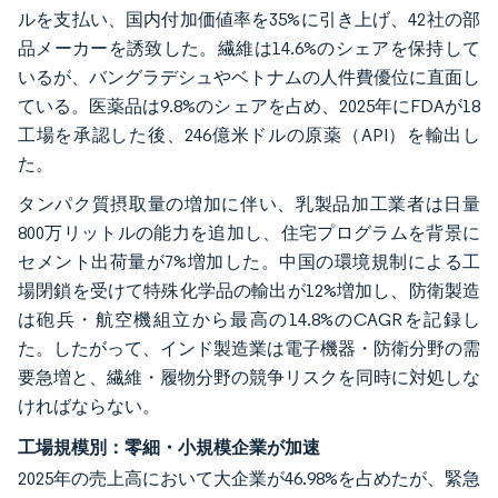
ルを支払い、国内付加価値率を35%に引き上げ、42社の部
品メーカーを誘致した。繊維は14.6%のシェアを保持して
いるが、バングラデシュやベトナムの人件費優位に直面し
ている。医薬品は9.8%のシェアを占め、2025年にFDAが18
工場を承認した後、246億米ドルの原薬（API）を輸出し
た。
タンパク質摂取量の増加に伴い、乳製品加工業者は日量
800万リットルの能力を追加し、住宅プログラムを背景に
セメント出荷量が7%増加した。中国の環境規制による工
場閉鎖を受けて特殊化学品の輸出が12%増加し、防衛製造
は砲兵・航空機組立から最高の14.8%のCAGRを記録し
た。したがって、インド製造業は電子機器・防衛分野の需
要急増と、繊維・履物分野の競争リスクを同時に対処しな
ければならない。
工場規模別：零細・小規模企業が加速
2025年の売上高において大企業が46.98%を占めたが、緊急