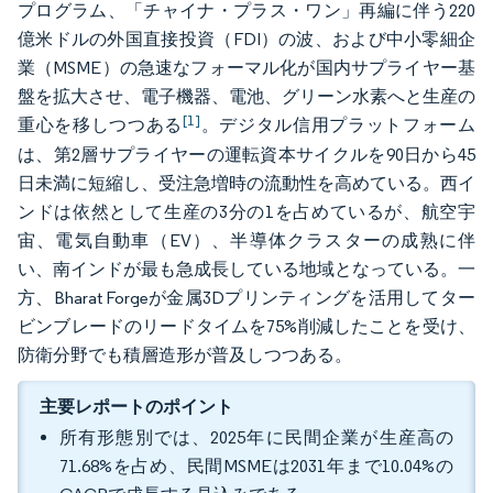
プログラム、「チャイナ・プラス・ワン」再編に伴う220
億米ドルの外国直接投資（FDI）の波、および中小零細企
業（MSME）の急速なフォーマル化が国内サプライヤー基
盤を拡大させ、電子機器、電池、グリーン水素へと生産の
[1]
重心を移しつつある
。デジタル信用プラットフォーム
は、第2層サプライヤーの運転資本サイクルを90日から45
日未満に短縮し、受注急増時の流動性を高めている。西イ
ンドは依然として生産の3分の1を占めているが、航空宇
宙、電気自動車（EV）、半導体クラスターの成熟に伴
い、南インドが最も急成長している地域となっている。一
方、Bharat Forgeが金属3Dプリンティングを活用してター
ビンブレードのリードタイムを75%削減したことを受け、
防衛分野でも積層造形が普及しつつある。
主要レポートのポイント
所有形態別では、2025年に民間企業が生産高の
71.68%を占め、民間MSMEは2031年まで10.04%の