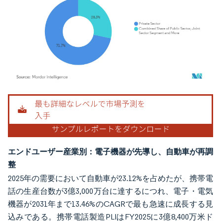
画像 © Mordor Intelligence。再利用にはCC BY 4.0の表示が必要です。
エンドユーザー産業別：電子機器が先導し、自動車が再調
整
2025年の需要において自動車が23.12%を占めたが、携帯電
話の生産台数が3億3,000万台に達するにつれ、電子・電気
機器が2031年まで13.46%のCAGRで最も急速に成長する見
込みである。携帯電話製造PLIはFY2025に3億8,400万米ド