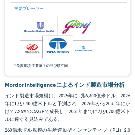
画像 © Mordor Intelligence。再利用にはCC BY 4.0の表示が必要です。
主要プレーヤー
*免責事項:主要選手の並び順不同
Mordor Intelligenceによるインド製造市場分析
インド製造市場規模は、2025年に1兆6,300億米ドル、2026
年に1兆7,400億米ドルと予測され、2026年から2031年にか
けて7.26%のCAGRで成長し、2031年までに2兆4,700億米ド
ルに達する見込みである。
260億米ドル規模の生産連動型インセンティブ（PLI）2.0