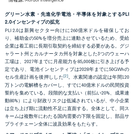
グリーン水素・先進化学電池・半導体を対象とするPLI
2.0インセンティブの拡充
PLI 2.0は新興セクター向けに260億米ドルを確保してお
り、補助金の50%を増分売上に連動させているため、受給
企業は着工前に長期引取契約を締結する必要がある。グジ
ャラート州とカルナータカ州を対象とした3つのウェーハ
工場は、2027年までに月産能力を85,000枚に引き上げる予
定であり、電池インセンティブは2028年までに50GWhの
[2]
セル生産計画を後押しした
。水素関連の認定は年間120
万トンの電解槽をカバーし、すでに40億米ドルの民間投資
誓約を集めている。段階的な支払い（前払い20%、成果連
動80%）により財政リスクは低減されているが、中小企業
は立ち上げ期に流動性不足に直面する。全体として、同ス
キームは複数年にわたる国内需要の下限を固定し、部品サ
プライチェーン全体に波及効果をもたらす。