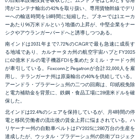
の自動車設備投資を吸収した。ムンドラをはじめとする港
湾がコンテナ輸出の42%を取り扱い、専用貨物幹線でデリ
ーへの輸送時間を18時間に短縮した。プネーでは1エーカ
ーあたり96万米ドルという地価の上昇が、中堅企業をナー
シクやアウランガーバードへと誘導しつつある。
南インドは2031年まで7.72%のCAGRで最も急速に成長す
る地域であり、カルナータカ州の航空宇宙ハブとFY2025
に62億米ドルの電子機器FDIを集めたタミル・ナードゥ州
が牽引している。FoxconnとPegatronが合計32,000人を雇
用し、テランガーナ州は原薬輸出の40%を供給している。
アーンドラ・プラデーシュ州の二つの回廊は、印紙税免除
と電力補助金を背景に、鉄鋼・食品工場に28億米ドルを確
保した。
北インドは22.4%のシェアを保持しているが、月4時間の停
電と移民労働者の流出後の賃金上昇に悩まされている。ハ
リヤーナー州の自動車ベルトはFY2025に280万台の生産を
達成したが、ウッタル・プラデーシュ州の防衛プロジェク