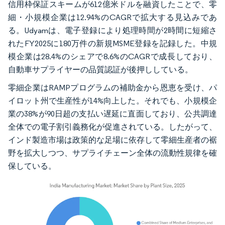
信用枠保証スキームが612億米ドルを融資したことで、零
細・小規模企業は12.94%のCAGRで拡大する見込みであ
る。Udyamは、電子登録により処理時間が2時間に短縮さ
れたFY2025に180万件の新規MSME登録を記録した。中規
模企業は28.4%のシェアで8.6%のCAGRで成長しており、
自動車サプライヤーの品質認証が後押ししている。
零細企業はRAMPプログラムの補助金から恩恵を受け、パ
イロット州で生産性が14%向上した。それでも、小規模企
業の38%が90日超の支払い遅延に直面しており、公共調達
全体での電子割引義務化が促進されている。したがって、
インド製造市場は政策的な足場に依存して零細生産者の裾
野を拡大しつつ、サプライチェーン全体の流動性規律を確
保している。