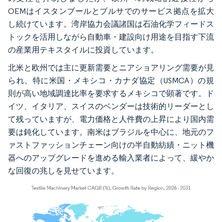
OEMはイスタンブールとブルサでのサービス拠点を拡大
し続けています。湾岸協力会議諸国は石油化学フィードス
トックを活用しながら自動車・建設向け用途を目指す下流
の産業用テキスタイルに投資しています。
北米と欧州では主に更新需要とニアショアリング需要が見
られ、特に米国・メキシコ・カナダ協定（USMCA）の規
則が高い地域調達比率を要求するメキシコで顕著です。ド
イツ、イタリア、スイスのベンダーは技術的リーダーとし
て残っていますが、電力価格と人件費の上昇により国内需
要は鈍化しています。南米はブラジルを中心に、地元のフ
ァストファッションチェーン向けの半自動紡績・ニット機
器へのアップグレードを進める輸入業者によって、緩やか
な回復の兆しを見せています。