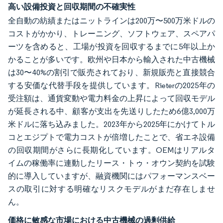
高い設備投資と回収期間の不確実性
全自動の紡績またはニットラインは200万〜500万米ドルの
コストがかかり、トレーニング、ソフトウェア、スペアパ
ーツを含めると、工場が投資を回収するまでに5年以上か
かることが多いです。欧州や日本から輸入された中古機械
は30〜40%の割引で販売されており、新規販売と直接競合
する安価な代替手段を提供しています。Rieterの2025年の
受注額は、通貨変動や電力料金の上昇によって回収モデル
が延長される中、顧客が支出を先送りしたため6億3,000万
米ドルに落ち込みました。2023年から2025年にかけてトル
コとエジプトで電力コストが倍増したことで、省エネ設備
の回収期間がさらに長期化しています。OEMはリアルタ
イムの稼働率に連動したリース・トゥ・オウン契約を試験
的に導入していますが、融資機関にはパフォーマンスベー
スの取引に対する明確なリスクモデルがまだ存在しませ
ん。
価格に敏感な市場における中古機械の過剰供給