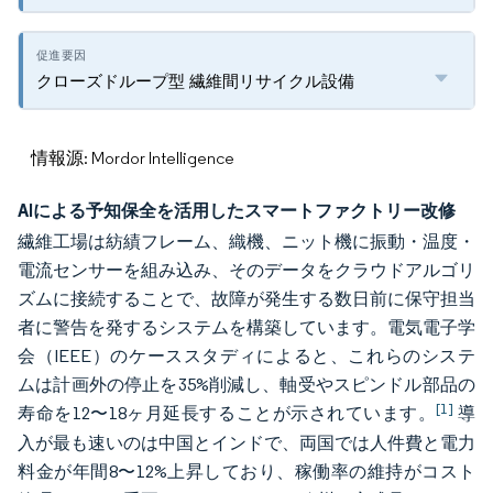
クローズドループ型 繊維間リサイクル設備
情報源: Mordor Intelligence
AIによる予知保全を活用したスマートファクトリー改修
繊維工場は紡績フレーム、織機、ニット機に振動・温度・
電流センサーを組み込み、そのデータをクラウドアルゴリ
ズムに接続することで、故障が発生する数日前に保守担当
者に警告を発するシステムを構築しています。電気電子学
会（IEEE）のケーススタディによると、これらのシステ
ムは計画外の停止を35%削減し、軸受やスピンドル部品の
[1]
寿命を12〜18ヶ月延長することが示されています。
導
入が最も速いのは中国とインドで、両国では人件費と電力
料金が年間8〜12%上昇しており、稼働率の維持がコスト