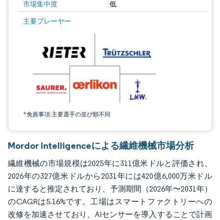
市場集中度
低
画像 © Mordor Intelligence。再利用にはCC BY 4.0の表示が必要です。
主要プレーヤー
*免責事項:主要選手の並び順不同
Mordor Intelligenceによる繊維機械市場分析
繊維機械の市場規模は2025年に311億米ドルと評価され、
2026年の327億米ドルから2031年には420億6,000万米ドル
に達すると推定されており、予測期間（2026年〜2031年）
のCAGRは5.16%です。工場はスマートファクトリーへの
改修を加速させており、AIセンサーを導入することで計画