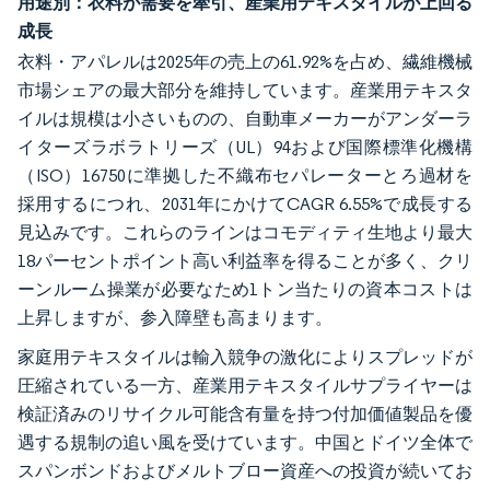
用途別：衣料が需要を牽引、産業用テキスタイルが上回る
成長
衣料・アパレルは2025年の売上の61.92%を占め、繊維機械
市場シェアの最大部分を維持しています。産業用テキスタ
イルは規模は小さいものの、自動車メーカーがアンダーラ
イターズラボラトリーズ（UL）94および国際標準化機構
（ISO）16750に準拠した不織布セパレーターとろ過材を
採用するにつれ、2031年にかけてCAGR 6.55%で成長する
見込みです。これらのラインはコモディティ生地より最大
18パーセントポイント高い利益率を得ることが多く、クリ
ーンルーム操業が必要なため1トン当たりの資本コストは
上昇しますが、参入障壁も高まります。
家庭用テキスタイルは輸入競争の激化によりスプレッドが
圧縮されている一方、産業用テキスタイルサプライヤーは
検証済みのリサイクル可能含有量を持つ付加価値製品を優
遇する規制の追い風を受けています。中国とドイツ全体で
スパンボンドおよびメルトブロー資産への投資が続いてお