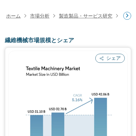
ホーム
市場分析
製造製品・サービス研究
一般
繊維機械市場規模とシェア
シェア
画像 © Mordor Intelligence。再利用に