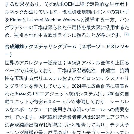
する効果があり、その結果OEM工場で定期的な生産ボト
ルネックが生じています。現地調達規制はインドの買い手
をRieterとLakshmi Machine Worksへと誘導する一方、バン
グラデシュの工場は限られた信用枠を最大限に活用するた
[2]
め、割引された中古欧州ラインに頼ることが多いです。
合成繊維テクスチャリングブーム（スポーツ・アスレジャ
ー）
世界のアスレジャー販売は引き続きアパレル全体を上回る
ペースで成長しており、工場は吸湿速乾性、伸縮性、抗菌
性を実現するポリエステルおよびナイロンのテクスチャリ
ングラインを導入しています。2024年に広西百盛に設置さ
れたRieterのJ 70エアジェット紡績システムは、200台の自
動ユニットが毎分600メートルで稼働しており、シームレ
スなスポーツウェアに使用される細いデニールへの需要を
示しています。国際繊維製造業者連盟は2024年にアジアへ
の合成繊維出荷が11%増加したと報告しており、テクスチ
ャリング機械が最も成長の速いサブカテゴリーとなってい