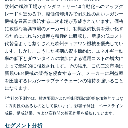
欧州の繊維工場がインダストリー4.0自動化へのアップグ
レードを進める中、減価償却済みで耐久性の高いレガシー
機械を豊富に供給する二次市場が形成されています。価格
に敏感な新興市場のメーカーは、初期設備投資を最小化す
るためにこれらの資産を積極的に吸収し、新規の低コスト
代替品よりも割引された欧州ティアワン機械を優先してい
ます。しかし、こうした初期の資本節約は、エネルギー効
率の低下とダウンタイムの増加による運用コストの増大に
よって最終的に相殺されます。その結果、この二次市場は
新規OEM機械の販売を侵食する一方、メーカーに利益率
を圧迫するレガシーサプライチェーンの維持を強いること
になります。
*当社の予測では、推進要因および抑制要因の影響を加算的ではな
く方向性のあるものとして扱います。影響予測は、ベースライン
成長、構成効果、および変数間の相互作用を反映しています。
セグメント分析