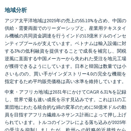
地域分析
アジア太平洋地域は2025年の売上の55.10%を占め、中国の
供給・需要両面でのリーダーシップと、産業用テキスタイ
ル機械の共同資金調達を行うインドの13億米ドルのインセ
ンティブプールが支えています。ベトナムは輸入設備に対
する3%の低利融資を提供することで成長を補完し、関税
逆風に直面する中国メーカーから失われた受注を地元工場
が獲得できるようにしています。日本と韓国は数量では小
さいものの、買い手がインダストリー4.0の完全な機能を
指定するため平均販売価格は高い水準を維持しています。
中東・アフリカ地域は2031年にかけてCAGR 6.31%を記録
し、世界で最も速い成長を示す見込みです。これは11の工
業団地にわたる統合的な綿の変革のために50億米ドルの動
員を目指すアフリカ繊維ルネサンス計画によって押し上げ
られています。トルコのインフレによる落ち込みが2025年
の受注を抑制しましたが、欧州への戦略的近接性から