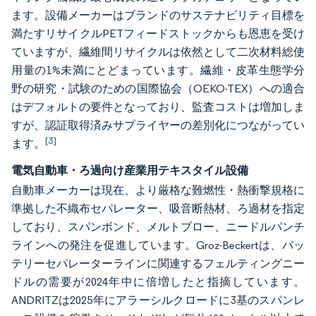
ます。設備メーカーはブランドのサステナビリティ目標を
満たすリサイクルPETフィードストックからも恩恵を受け
ていますが、繊維間リサイクルは依然として二次材料総使
用量の1%未満にとどまっています。繊維・皮革生態学分
野の研究・試験のための国際協会（OEKO-TEX）への適合
はデフォルトの要件となっており、監査コストは増加しま
すが、認証取得済みサプライヤーの差別化につながってい
[3]
ます。
電気自動車・ろ過向け産業用テキスタイル設備
自動車メーカーは現在、より厳格な難燃性・熱衝撃規格に
準拠した不織布セパレーター、吸音断熱材、ろ過材を指定
しており、スパンボンド、メルトブロー、ニードルパンチ
ラインへの発注を促進しています。Groz-Beckertは、バッ
テリーセパレーターラインに関連するフェルティングニー
ドルの需要が2024年中に倍増したと指摘しています。
ANDRITZは2025年にアラーシルクロードに3基のスパンレ