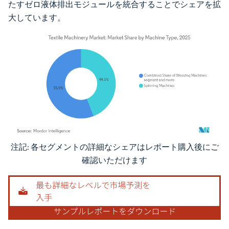
たすゼロ液体排出モジュールを統合することでシェアを拡
大しています。
注記: 各セグメントの詳細なシェアはレポート購入後にご
画像 © Mordor Intelligence。再利用にはCC BY 4.0の表示が必要です。
確認いただけます