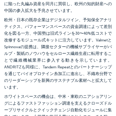
に陥った丸編み資産を同月に買収し、欧州の知的財産への
中国の参入拡大を予兆させています。
欧州・日本の既存企業はデジタルツイン、予知保全アナリ
ティクス、パフォーマンスベースの資金調達によって差別
化を図る一方、中国勢は旧式ラインを30〜40%低コストで
改修するモジュール式キットに注力しています。Valmetと
Spinnovaの提携は、隣接セクターの機械サプライヤーがパ
ルプ・製紙のノウハウをセルロース繊維生産に転用するこ
とで繊維機械業界に参入する動きを示しています。
ANDRITZも同様に、Tandem Repeatとのパートナーシップ
を通じてバイオプロテイン糸加工に進出し、不織布分野で
のリーダーシップを新興のサステナブル素材へと拡大して
います。
ホワイトスペースの機会は、中米・東欧のニアショアリン
グによるファストファッション調達を支えるクローズドル
ープリサイクルとクイックチェンジ自動化モジュールに集