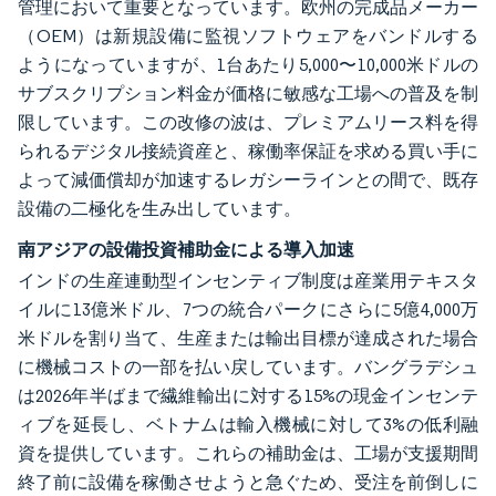
管理において重要となっています。欧州の完成品メーカー
（OEM）は新規設備に監視ソフトウェアをバンドルする
ようになっていますが、1台あたり5,000〜10,000米ドルの
サブスクリプション料金が価格に敏感な工場への普及を制
限しています。この改修の波は、プレミアムリース料を得
られるデジタル接続資産と、稼働率保証を求める買い手に
よって減価償却が加速するレガシーラインとの間で、既存
設備の二極化を生み出しています。
南アジアの設備投資補助金による導入加速
インドの生産連動型インセンティブ制度は産業用テキスタ
イルに13億米ドル、7つの統合パークにさらに5億4,000万
米ドルを割り当て、生産または輸出目標が達成された場合
に機械コストの一部を払い戻しています。バングラデシュ
は2026年半ばまで繊維輸出に対する15%の現金インセンテ
ィブを延長し、ベトナムは輸入機械に対して3%の低利融
資を提供しています。これらの補助金は、工場が支援期間
終了前に設備を稼働させようと急ぐため、受注を前倒しに