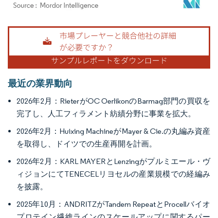
画像 © Mordor Intelligence。再利用にはCC BY 4.0の表示が必要です。
最近の業界動向
2026年2月：RieterがOC OerlikonのBarmag部門の買収を
完了し、人工フィラメント紡績分野に事業を拡大。
2026年2月：Huixing MachineがMayer & Cie.の丸編み資産
を取得し、ドイツでの生産再開を計画。
2026年2月：KARL MAYERとLenzingがプルミエール・ヴ
ィジョンにてTENECELリヨセルの産業規模での経編み
を披露。
2025年10月：ANDRITZがTandem RepeatとProcellバイオ
プロテイン繊維ラインのスケールアップに関するパー