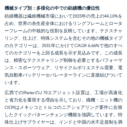
機械タイプ別：多様化の中での紡績機の優位性
紡績機器は繊維機械市場において2025年の売上の44.10%を
占め、世界の糸生産全体におけるリングフレームとロータ
ーフレームの中核的な役割を反映しています。テクスチャ
リング、仕上げ、特殊システムを含むその他の機械タイプ
のカテゴリーは、2031年にかけてCAGR 6.66%で他のすべ
てのカテゴリーを上回る成長を示す見込みです。この成長
は、精密なテクスチャリング制御を必要とするパフォーマ
ンス・スポーツウェア、リサイクルポリエステル需要、電
気自動車バッテリーセパレーターラインに直接結びついて
います。
広西でのRieterのJ 70エアジェット設置は、工場が高速化
と省力化を重視する理由を示しており、織機・ニット機の
OEMはメキシコとトルコのニアショアリング要件に合致
したクイックパターンチェンジ機能を強調しています。特
殊仕上げサプライヤーは、インドと中国の水不足規制を満