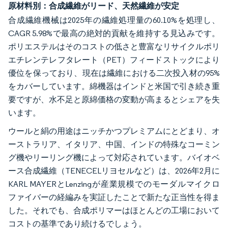
原材料別：合成繊維がリード、天然繊維が安定
合成繊維機械は2025年の繊維処理量の60.10%を処理し、
CAGR 5.98%で最高の絶対的貢献を維持する見込みです。
ポリエステルはそのコストの低さと豊富なリサイクルポリ
エチレンテレフタレート（PET）フィードストックにより
優位を保っており、現在は繊維における二次投入材の95%
をカバーしています。綿機器はインドと米国で引き続き重
要ですが、水不足と原綿価格の変動が高まるとシェアを失
います。
ウールと絹の用途はニッチかつプレミアムにとどまり、オ
ーストラリア、イタリア、中国、インドの特殊なコーミン
グ機やリーリング機によって対応されています。バイオベ
ース合成繊維（TENECELリヨセルなど）は、2026年2月に
KARL MAYERとLenzingが産業規模でのモーダルマイクロ
ファイバーの経編みを実証したことで新たな正当性を得ま
した。それでも、合成ポリマーはほとんどの工場において
コストの基準であり続けるでしょう。