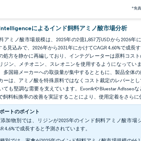
*免
r Intelligenceによるインド飼料アミノ酸市場分析
アミノ酸市場規模は、2025年の2億1,857万USDから2026年には
する見込みで、2026年から2031年にかけてCAGR 4.60
の処方を静かに再編しており、インテグレーターは原料コスト
リジン、メチオニン、スレオニンを使用するようになっています。
、多国籍メーカーへの取扱量が集中するとともに、製品全体の
カーは、アミノ酸を特殊原料ではなくコスト裁定のレバーとし
ても堅調な需要を支えています。EvonikやBluestar Ad
で飼料転換率の改善を実証することにより、使用定着をさらに
ポートのポイント
添加物別では、リジンが2025年のインド飼料アミノ酸市場シェ
GR 4.6%で成長すると予測されています。
種別では、家禽が2025年のインド飼料アミノ酸市場規模の66.1%