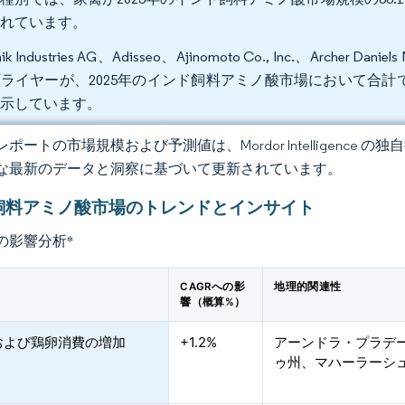
されています。
ik Industries AG、Adisseo、Ajinomoto Co., Inc.、Archer Dani
ライヤーが、2025年のインド飼料アミノ酸市場において合
を示しています。
ポートの市場規模および予測値は、Mordor Intelligence
な最新のデータと洞察に基づいて更新されています。
飼料アミノ酸市場のトレンドとインサイト
の影響分析
*
CAGRへの影
地理的関連性
響（概算%）
および鶏卵消費の増加
+1.2%
アーンドラ・プラデ
ゥ州、マハーラーシ