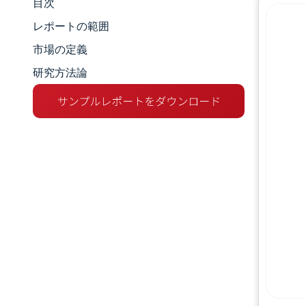
目次
市場規模とシェア
レポートの範囲
市場分析
市場の定義
研究方法論
トレンドとインサイト
セグメント分析
地理分析
競争環境
主要プレーヤー
業界の動向