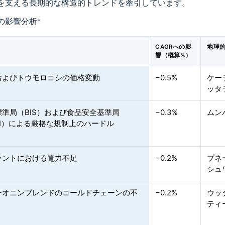
を支える長期的な構造的トレンドを牽引しています。
の影響分析
*
CAGRへの影
地理
響（概算%）
およびトウモロコシの価格変動
−0.5%
ケー
ッタ
標準局（BIS）および食品安全基準局
−0.3%
ムン
AI）による厳格な規制上のハードル
ラントにおける電力不足
−0.2%
プネ
シュ
チオニンブレンドのコールドチェーンの不
−0.2%
ウッ
ティ