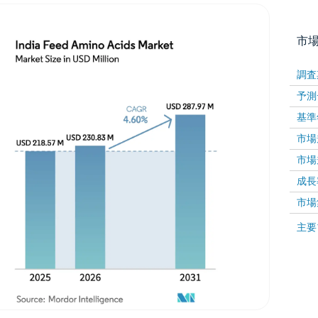
市
調査
予測
基準
市場規
市場規
成長率 
画像 © Mordor Intelligence。再利用にはCC BY 4
市場
画像 ©
主要