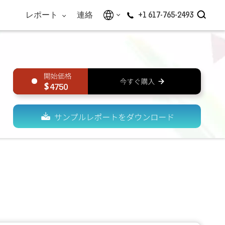
レポート
連絡
+1 617-765-2493
4750