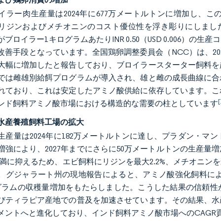
イラー肉生産量は2024年に677万メートルトンに増加し、
リジンおよびメチオニンのコスト優位性を浮き彫りにしました
ブロイラー1キログラムあたりINR 0.50（USD 0.006
改善手段となっています。全国鶏卵調整委員会（NCC）は、2
大幅に増加したと報告しており、ブロイラースターター飼料を
では雌雄別給餌プログラムが導入され、雄と雌の成長曲線に合
れており、これは安定したアミノ酸供給に依存しています。こ
[
ンド飼料アミノ酸市場における構造的な需要の柱としています
水産養殖飼料工場の拡大
生産量は2024年に182万メートルトンに達し、プラダン・
増強により、2027年までにさらに50万メートルトンの生産
3未満に抑えるため、エビ飼料にリジンを最大2.2%、メチオニン
。グジャラート州の現地報告によると、アミノ酸強化飼料によ
ログラムの収穫量増加をもたらしました。こうした結果の信頼
びティラピア産地での普及を加速させています。その結果、水
メントへと進化しており、インド飼料アミノ酸市場へのCAGR