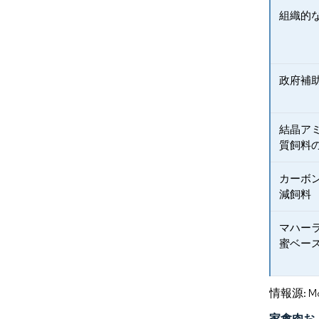
組織的
政府補
結晶ア
質飼料
カーボ
減飼料
マハー
蜜ベー
情報源: Mord
家禽肉お