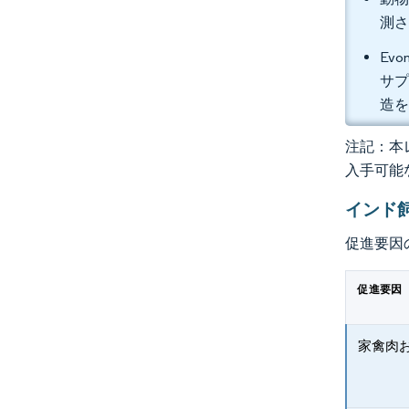
測
Evon
サプ
造
注記：本レ
入手可能
インド
促進要因
促進要因
家禽肉