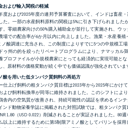
金および輸入関税の軽減
〜25年度および2025年度の連邦予算審査において、インドは畜産
した。一部の水産飼料原料の関税は5%に引き下げられましたが、
す。零細農家向けの50%購入補助金が並行して実施され、ウ
農場での配合率が6か月以内に向上しました。漁業・水産養殖イ
アミノ酸調達に充当され、この制度によりすでに5つの中規模工
ドゥ州の的を絞ったリベートプログラムにより、ナマッカル鶏卵
養プロファイルが小規模農家にとっても経済的に実現可能とな
し、原材料の価格変動が続く中でも価値認識が強化されていま
ノ酸を用いた低タンパク質飼料の再処方
仕上げ飼料の粗タンパク質目標は2023年から2025年にかけて1
および飼料転換率が同等に維持されました。このシフトにより
鶏舎内の空気質が改善され、持続可能性の認証を求めるインテ
年にインド動物栄養学誌に掲載された対照試験では、粗タンパク質
NR 1.80（USD 0.022）削減されることが実証されまし
ラム以上に維持するために第5制限アミノ酸としてバリンを採