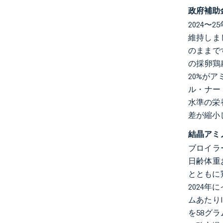
政府補助
2024
維持しま
のままで
の採卵鶏
20%が
ル・ナー
水準の栄
差が縮小
結晶アミ
ブロイラー
日齢体重
とともに
2024
ムあたりI
を58グ