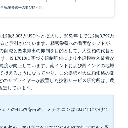
責事項:主要選手の並び順不同
2億3,083万USDへと拡大し、2031年までに2億8,797万
%で成長すると予測されています。精密栄養への着実なシフトが、
の削減と窒素排出の抑制を目的として、大豆粕の代替と
IS 17010に基づく規制強化により小規模輸入業者が
純度が向上しています。南インドおよび西インドの地域
て捉えるようになっており、この姿勢が大豆粕価格の変
isseoなどのサプライヤーが設置した技術サービス研究所は、農
促進しています。
アの41.3%を占め、メチオニンは2031年にかけて
を占め、2031年にかけてCAGR 4.6%で拡大すると予