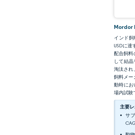
Mordo
インド飼料
USDに達
配合飼料
して結晶
淘汰され
飼料メー
動時におい
場内試験
主要レ
サブ
CA
動物