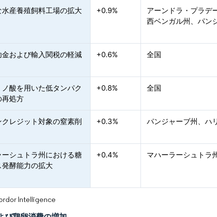
な水産養殖飼料工場の拡大
+0.9%
アーンドラ・プラデ
西ベンガル州、パン
助金および輸入関税の軽減
+0.6%
全国
ミノ酸を用いた低タンパク
+0.8%
全国
の再処方
ンクレジット対象の窒素削
+0.3%
パンジャーブ州、ハ
ラーシュトラ州における糖
+0.4%
マハーラーシュトラ
ス発酵能力の拡大
or Intelligence
よび鶏卵消費の増加