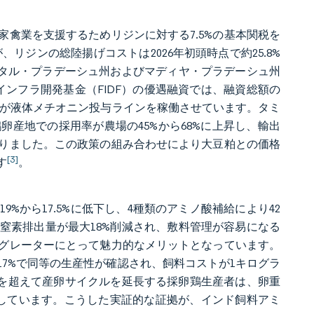
・家禽業を支援するためリジンに対する7.5%の基本関税を
リジンの総陸揚げコストは2026年初頭時点で約25.8%
ッタル・プラデーシュ州およびマディヤ・プラデーシュ州
ンフラ開発基金（FIDF）の優遇融資では、融資総額の
場が液体メチオニン投与ラインを稼働させています。タミ
産地での採用率が農場の45%から68%に上昇し、輸出
りました。この政策の組み合わせにより大豆粕との価格
[3]
す
。
9%から17.5%に低下し、4種類のアミノ酸補給により42
窒素排出量が最大18%削減され、敷料管理が容易になる
グレーターにとって魅力的なメリットとなっています。
17%で同等の生産性が確認され、飼料コストが1キログラ
た。80週を超えて産卵サイクルを延長する採卵鶏生産者は、卵重
用しています。こうした実証的な証拠が、インド飼料アミ