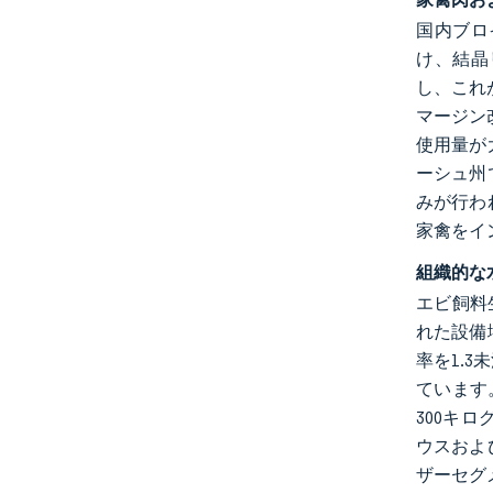
国内ブロ
け、結晶
し、これが
マージン
使用量が
ーシュ州
みが行わ
家禽をイ
組織的な
エビ飼料
れた設備
率を1.
ています
300キ
ウスおよ
ザーセグ