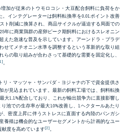
この増加が従来のトウモロコシ・大豆配合飼料に負荷をか
。インテグレーターは飼料転換率を0.01ポイント改善
）の生産コスト削減に換算され、商品サイクルが逼迫する局面での
025年に商業鶏群の産卵ピーク期飼料におけるスレオニン
超えた急速な普及を示しています。アーンドラ・プラデ
わせてメチオニン水準を調整するという革新的な取り組
れらの取り組みが合わさって基礎的な需要を固定化し、
1]
。
マントリ・マッツャ・サンパダ・ヨジャナの下で資金提供さ
量増加が見込まれています。最新の飼料工場では、飼料転換
を最大1.1%配合しており、これが輸出競争力に直接影響し
り池での生存率が最大10%改善し、1ヘクタールあたり
性が、密度上昇に伴うストレスに直面する内陸のパンガシ
産養殖は機会的なユーザーセグメントから計画的なユー
[2]
貢献度を高めています
。