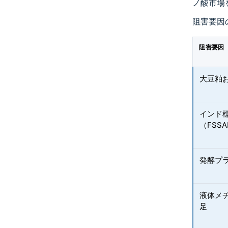
ノ酸市場
阻害要因
阻害要因
大豆粕
インド
（FSS
発酵プ
液体メ
足