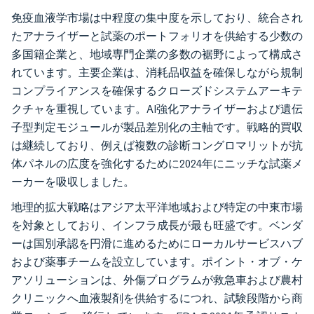
免疫血液学市場は中程度の集中度を示しており、統合され
たアナライザーと試薬のポートフォリオを供給する少数の
多国籍企業と、地域専門企業の多数の裾野によって構成さ
れています。主要企業は、消耗品収益を確保しながら規制
コンプライアンスを確保するクローズドシステムアーキテ
クチャを重視しています。AI強化アナライザーおよび遺伝
子型判定モジュールが製品差別化の主軸です。戦略的買収
は継続しており、例えば複数の診断コングロマリットが抗
体パネルの広度を強化するために2024年にニッチな試薬メ
ーカーを吸収しました。
地理的拡大戦略はアジア太平洋地域および特定の中東市場
を対象としており、インフラ成長が最も旺盛です。ベンダ
ーは国別承認を円滑に進めるためにローカルサービスハブ
および薬事チームを設立しています。ポイント・オブ・ケ
アソリューションは、外傷プログラムが救急車および農村
クリニックへ血液製剤を供給するにつれ、試験段階から商