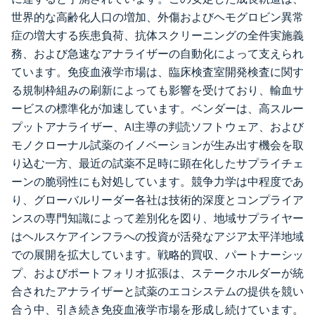
世界的な高齢化人口の増加、外傷およびヘモグロビン異常
症の増大する疾患負荷、抗体スクリーニングの全件実施義
務、および急速なアナライザーの自動化によって支えられ
ています。免疫血液学市場は、臨床検査室開発検査に関す
る規制枠組みの刷新によっても影響を受けており、輸血サ
ービスの標準化が加速しています。ベンダーは、高スルー
プットアナライザー、AI主導の判読ソフトウェア、および
モノクローナル試薬のイノベーションが生み出す機会を取
り込む一方、最近の試薬不足時に顕在化したサプライチェ
ーンの脆弱性にも対処しています。競争力学は中程度であ
り、グローバルリーダー各社は技術的深度とコンプライア
ンスの専門知識によって差別化を図り、地域サプライヤー
はヘルスケアインフラへの投資が活発なアジア太平洋地域
での展開を拡大しています。戦略的買収、パートナーシッ
プ、およびポートフォリオ拡張は、ステークホルダーが統
合されたアナライザーと試薬のエコシステムの提供を競い
合う中、引き続き免疫血液学市場を形成し続けています。