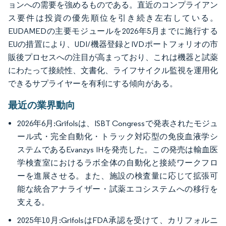
ョンへの需要を強めるものである。直近のコンプライアン
ス要件は投資の優先順位を引き続き左右している。
EUDAMEDの主要モジュールを2026年5月までに施行する
EUの措置により、UDI/機器登録とIVDポートフォリオの市
販後プロセスへの注目が高まっており、これは機器と試薬
にわたって接続性、文書化、ライフサイクル監視を運用化
できるサプライヤーを有利にする傾向がある。
最近の業界動向
2026年6月:Grifolsは、ISBT Congressで発表されたモジュ
ール式・完全自動化・トラック対応型の免疫血液学シ
ステムであるEvanzys IHを発売した。この発売は輸血医
学検査室におけるラボ全体の自動化と接続ワークフロ
ーを進展させる。また、施設の検査量に応じて拡張可
能な統合アナライザー・試薬エコシステムへの移行を
支える。
2025年10月:GrifolsはFDA承認を受けて、カリフォルニ