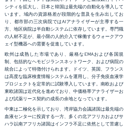
シティを拡大し、日本と韓国は最先端の自動化を導入して
います。域内の資源格差が段階的な普及を生み出してお
り、都市部の三次病院ではAIアナライザーが主導する一
方、地区病院は半自動システムに依存しています。専門職
の人材不足が、最小限の人的介入で稼働するウォークアウ
ェイ型機器への需要を促進しています。
欧州は成熟した市場であり、厳格なEMAおよび各国規
制、包括的なヘモビジランスネットワーク、および病院の
統合によって特徴付けられます。ドイツ、英国、フランス
は高度な臨床検査情報システムを運用し、分子免疫血液学
プロジェクトを定常的に試験導入しています。南欧および
東欧諸国は近代化を進めており、中価格帯アナライザーお
よび試薬リース契約の成長の余地となっています。
中東は二極化を示しており、湾岸協力会議諸国は最先端の
血液センターに投資する一方、多くの北アフリカおよびサ
ハラ以南アフリカ諸国はインフラ不足に依然として苦慮し