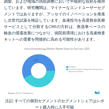
調製、および地域の供給調整において中核的な役割を維持
しています。研究機関は、マイナーなエンドユーザーセグ
メントではありますが、アッセイのイノベーションを推進
し次世代試薬を検証しています。血液投与を高度救命医療
サービスとして分類するCMSの方針は、救急車ベースの
輸血の償還改善につながり、病院前環境における迅速検査
キットへの需要を間接的に高める可能性があります。
注記: すべての個別セグメントのセグメントシェアはレポ
画像 © Mordor Intelligence。再利用にはCC BY 4.0の表示が必要です。
ート購入時に入手可能