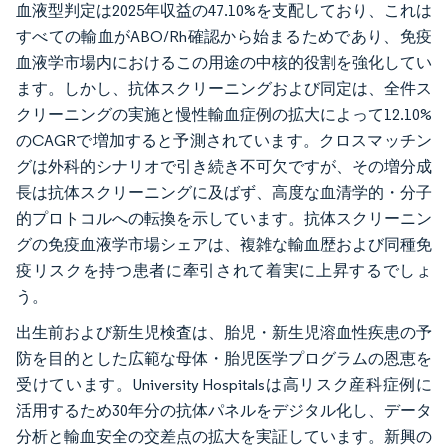
血液型判定は2025年収益の47.10%を支配しており、これは
すべての輸血がABO/Rh確認から始まるためであり、免疫
血液学市場内におけるこの用途の中核的役割を強化してい
ます。しかし、抗体スクリーニングおよび同定は、全件ス
クリーニングの実施と慢性輸血症例の拡大によって12.10%
のCAGRで増加すると予測されています。クロスマッチン
グは外科的シナリオで引き続き不可欠ですが、その増分成
長は抗体スクリーニングに及ばず、高度な血清学的・分子
的プロトコルへの転換を示しています。抗体スクリーニン
グの免疫血液学市場シェアは、複雑な輸血歴および同種免
疫リスクを持つ患者に牽引されて着実に上昇するでしょ
う。
出生前および新生児検査は、胎児・新生児溶血性疾患の予
防を目的とした広範な母体・胎児医学プログラムの恩恵を
受けています。University Hospitalsは高リスク産科症例に
活用するため30年分の抗体パネルをデジタル化し、データ
分析と輸血安全の交差点の拡大を実証しています。新興の