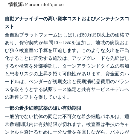
情報源: Mordor Intelligence
自動アナライザーの高い資本コストおよびメンテナンスコ
スト
全自動プラットフォームはしばしば50万USD以上の価格で
あり、保守契約が年間10～15%を追加し、地域の病院およ
び独立検査室の予算を圧迫します。このような支出を正当
化することに苦労する施設は、アップグレードを先延ばし
するか検査を外部委託し、ターンアラウンドタイムの増加
と患者リスクの上昇を招く可能性があります。資金面のハ
ードルは、ベンダーが初期支出と長期消耗品費用のバラン
スを取ろうとする試薬リース協定と共有サービスモデルへ
の調達シフトを促しています。
一部の希少細胞試薬の短い有効期限
一般的でない抗体の同定に不可欠な希少細胞パネルは、通
常数週間以内に有効期限が切れます。検査室は手技のキャ
ンセルを避けるために十分な量を在庫しながら、パネルが