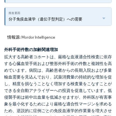
分子免疫血液学（遺伝子型判定）への需要
情報源: Mordor Intelligence
外科手術件数の加齢関連増加
拡大する高齢者コホートは、厳格な血液適合性検査に依存
する心臓血管手術および整形外科手術の件数と複雑性を高
めています。病院は、高齢患者からの長期入院および多量
輸血需要を見込んでおり、試薬消費量の持続的な増加を促
し、精度を損なうことなく増加する検査量をこなすことが
できる全自動アナライザーへの投資を促進しています。低
侵襲手術は術中出血量を低減させますが、外科医が有害事
象を最小化するためにより厳格な適合性マージンを求める
ため、逆説的に症例ごとの免疫血液学的作業量を増大させ