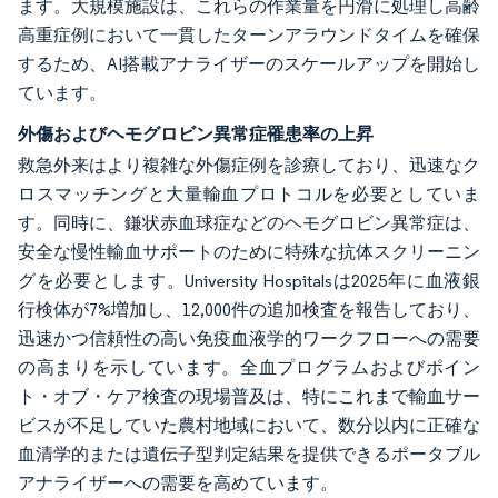
ます。大規模施設は、これらの作業量を円滑に処理し高齢
高重症例において一貫したターンアラウンドタイムを確保
するため、AI搭載アナライザーのスケールアップを開始し
ています。
外傷およびヘモグロビン異常症罹患率の上昇
救急外来はより複雑な外傷症例を診療しており、迅速なク
ロスマッチングと大量輸血プロトコルを必要としていま
す。同時に、鎌状赤血球症などのヘモグロビン異常症は、
安全な慢性輸血サポートのために特殊な抗体スクリーニン
グを必要とします。University Hospitalsは2025年に血液銀
行検体が7%増加し、12,000件の追加検査を報告しており、
迅速かつ信頼性の高い免疫血液学的ワークフローへの需要
の高まりを示しています。全血プログラムおよびポイン
ト・オブ・ケア検査の現場普及は、特にこれまで輸血サー
ビスが不足していた農村地域において、数分以内に正確な
血清学的または遺伝子型判定結果を提供できるポータブル
アナライザーへの需要を高めています。