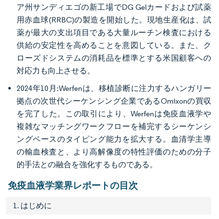
ア州サンディエゴの新工場でDG Gelカードおよび試薬
用赤血球(RRBC)の製造を開始した。現地生産化は、試
薬が最大の支出項目である大量ルーチン検査における
供給の安定性を高めることを意図している。また、ク
ローズドシステムの消耗品を標準とする米国顧客への
対応力も向上させる。
2024年10月:Werfenは、移植診断に注力するハンガリー
拠点の次世代シーケンシング企業であるOmixonの買収
を完了した。この取引により、Werfenは免疫血液学や
複雑なマッチングワークフローを補完するシーケンシ
ングベースのタイピング能力を拡大する。血清学主導
の輸血検査と、より高解像度の特性評価のための分子
的手法との融合を強化するものである。
免疫血液学業界レポートの目次
1. はじめに