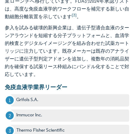
業ローンチへ移行しています。FDAの2024年承認リスト
は、高度な免疫血液学的ワークフローを補完する新しい自
[3]
動細胞分離装置を示しています
。
参入を試みる破壊的新興企業は、遺伝子型適合血液のター
ンアラウンドを短縮する分子プラットフォームと、血清学
的検査とデジタルイメージングを組み合わせた試薬カート
リッジに注力しています。既存メーカーは既存のアナライ
ザーに遺伝子型判定アドオンを追加し、複数年の消耗品契
約を確保する試薬リース枠組みにバンドル化することで対
応しています。
免疫血液学業界リーダー
Grifols S.A.
Immucor Inc.
Thermo Fisher Scientific