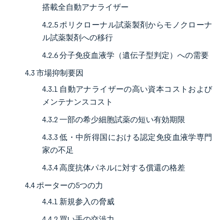
搭載全自動アナライザー
4.2.5 ポリクローナル試薬製剤からモノクローナ
ル試薬製剤への移行
4.2.6 分子免疫血液学（遺伝子型判定）への需要
4.3 市場抑制要因
4.3.1 自動アナライザーの高い資本コストおよび
メンテナンスコスト
4.3.2 一部の希少細胞試薬の短い有効期限
4.3.3 低・中所得国における認定免疫血液学専門
家の不足
4.3.4 高度抗体パネルに対する償還の格差
4.4 ポーターの5つの力
4.4.1 新規参入の脅威
4.4.2 買い手の交渉力