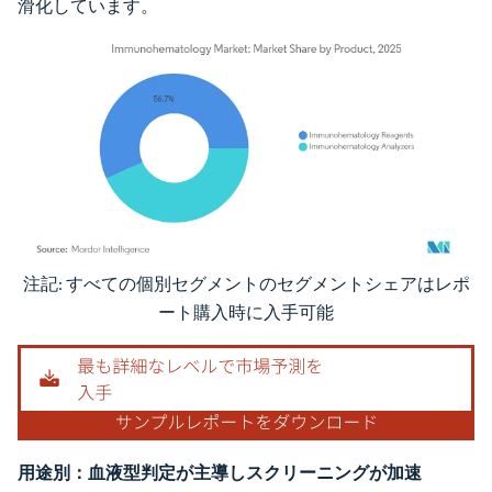
滑化しています。
注記: すべての個別セグメントのセグメントシェアはレポ
画像 © Mordor Intelligence。再利用にはCC BY 4.0の表示が必要です。
ート購入時に入手可能
用途別：血液型判定が主導しスクリーニングが加速