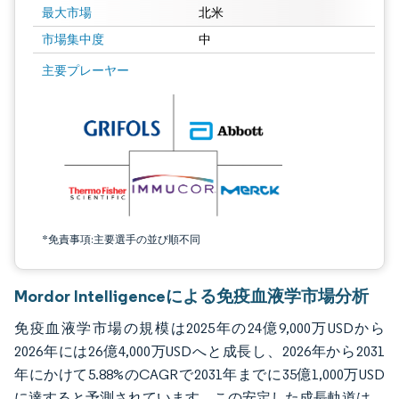
最大市場
北米
市場集中度
中
画像 © Mordor Intelligence。再利用にはCC BY 4.0の表示が必要です。
主要プレーヤー
*免責事項:主要選手の並び順不同
Mordor Intelligenceによる免疫血液学市場分析
免疫血液学市場の規模は2025年の24億9,000万USDから
2026年には26億4,000万USDへと成長し、2026年から2031
年にかけて5.88%のCAGRで2031年までに35億1,000万USD
に達すると予測されています。この安定した成長軌道は、