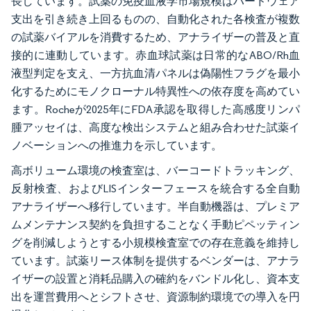
長しています。試薬の免疫血液学市場規模はハードウェア
支出を引き続き上回るものの、自動化された各検査が複数
の試薬バイアルを消費するため、アナライザーの普及と直
接的に連動しています。赤血球試薬は日常的なABO/Rh血
液型判定を支え、一方抗血清パネルは偽陽性フラグを最小
化するためにモノクローナル特異性への依存度を高めてい
ます。Rocheが2025年にFDA承認を取得した高感度リンパ
腫アッセイは、高度な検出システムと組み合わせた試薬イ
ノベーションへの推進力を示しています。
高ボリューム環境の検査室は、バーコードトラッキング、
反射検査、およびLISインターフェースを統合する全自動
アナライザーへ移行しています。半自動機器は、プレミア
ムメンテナンス契約を負担することなく手動ピペッティン
グを削減しようとする小規模検査室での存在意義を維持し
ています。試薬リース体制を提供するベンダーは、アナラ
イザーの設置と消耗品購入の確約をバンドル化し、資本支
出を運営費用へとシフトさせ、資源制約環境での導入を円