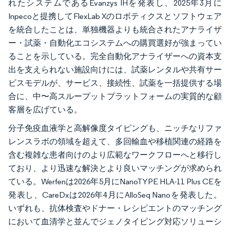
れたシステムであるEvanzys IHを発表し、2025年3月に
Inpecoと提携してFlexLab Xのロボティクスとソフトウェア
を統合したことは、単独機器よりも統合されたアナライザ
ー・試薬・自動化エコシステムへの購買選好が強まってい
ることを示している。完全自動化アナライザーへの資本支
出を支えられない施設向けには、試薬レンタルや共有サー
ビスモデルが、サービス、接続性、試薬を一括提供する場
合に、中〜高スループットプラットフォームの実質的な顧
客層を広げている。
分子免疫血液学と高解像度タイピングも、ニッチなリファ
レンスラボの領域を超えて、多回輸血や移植関連の経路を
含む複雑な患者向けのより広範なワークフローへと移行し
ており、より迅速な解決とより良いマッチングが求められ
ている。Werfenは2026年5月にNanoTYPE HLA-11 Plus CEを
発表し、CareDxは2026年4月にAlloSeq Nanoを発表した。
いずれも、抗体検査やドナー・レシピエントのマッチング
において血清学と並んでジェノタイピング対応ソリューシ