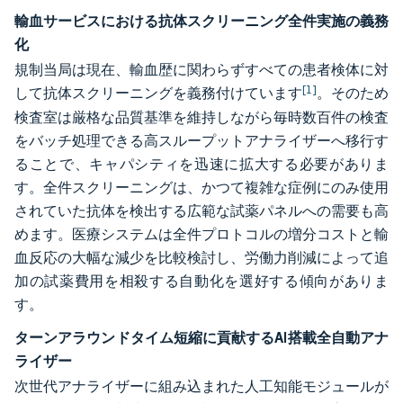
輸血サービスにおける抗体スクリーニング全件実施の義務
化
規制当局は現在、輸血歴に関わらずすべての患者検体に対
[1]
して抗体スクリーニングを義務付けています
。そのため
検査室は厳格な品質基準を維持しながら毎時数百件の検査
をバッチ処理できる高スループットアナライザーへ移行す
ることで、キャパシティを迅速に拡大する必要がありま
す。全件スクリーニングは、かつて複雑な症例にのみ使用
されていた抗体を検出する広範な試薬パネルへの需要も高
めます。医療システムは全件プロトコルの増分コストと輸
血反応の大幅な減少を比較検討し、労働力削減によって追
加の試薬費用を相殺する自動化を選好する傾向がありま
す。
ターンアラウンドタイム短縮に貢献するAI搭載全自動アナ
ライザー
次世代アナライザーに組み込まれた人工知能モジュールが