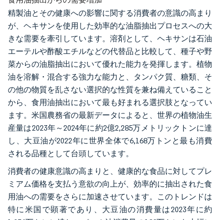
精製油とその健康への影響に関する消費者の意識の高まり
が、ヘキサンを使用した効率的な油脂抽出プロセスへの大
きな需要を牽引しています。溶剤として、ヘキサンは石油
エーテルや酢酸エチルなどの代替品と比較して、種子や野
菜からの油脂抽出において優れた能力を発揮します。植物
油を溶解・混合する強力な能力と、タンパク質、糖類、そ
の他の物質を乱さない選択的な性質を兼ね備えていること
から、食用油抽出において最も好まれる選択肢となってい
ます。米国農務省の最新データによると、世界の植物油生
産量は2023年～2024年に約2億2,285万メトリックトンに達
し、大豆油が2022年に世界全体で6,168万トンと最も消費
される品種として台頭しています。
消費者の健康意識の高まりと、健康的な食品に対してプレ
ミアム価格を支払う意欲の向上が、効率的に抽出された食
用油への需要をさらに加速させています。このトレンドは
特に米国で顕著であり、大豆油の消費量は2023年に約