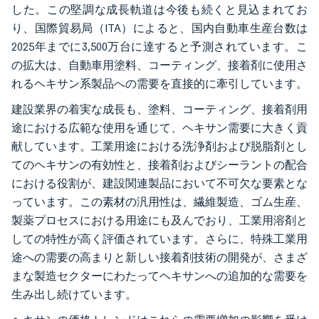
した。この堅調な成長軌道は今後も続くと見込まれてお
り、国際貿易局（ITA）によると、国内自動車生産台数は
2025年までに3,500万台に達すると予測されています。こ
の拡大は、自動車用塗料、コーティング、接着剤に使用さ
れるヘキサン系製品への需要を直接的に牽引しています。
建設業界の着実な成長も、塗料、コーティング、接着剤用
途における広範な使用を通じて、ヘキサン需要に大きく貢
献しています。工業用途における洗浄剤および脱脂剤とし
てのヘキサンの有効性と、接着剤およびシーラントの配合
における役割が、建設関連製品において不可欠な要素とな
っています。この素材の汎用性は、繊維製造、ゴム生産、
製薬プロセスにおける用途にも及んでおり、工業用溶剤と
しての特性が高く評価されています。さらに、特殊工業用
途への需要の高まりと新しい接着剤技術の開発が、さまざ
まな製造セクターにわたってヘキサンへの追加的な需要を
生み出し続けています。