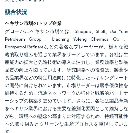
競合状況
ヘキサン市場のトップ企業
グローバルヘキサン市場では、Sinopec、Shell、Jun Yuan
Petroleum Group、Liaoning Yufeng Chemical Co.、
Rompetrol-Rafinareなどの著名なプレーヤーが、様々な戦
略的取り組みを通じて業界をリードしています。各社は生
産能力の拡大と先進技術の導入に注力し、業務効率と製品
品質の向上を図っています。研究開発への投資は、製薬や
食品業界などの特定用途向けに特化したヘキサングレード
の開発に向けられています。市場リーダーは競争優位性を
維持するため、流通ネットワークの強化と戦略的パートナ
ーシップの構築を進めています。さらに、各社は製品革新
をヘキサン業界における主要な差別化要因として維持しな
がら、環境への懸念の高まりに対応するため、持続可能性
への取り組みとクリーンな生産プロセスを重視していま
す。