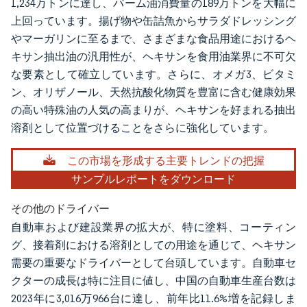
1,234万トンに達し、パーム油消費量の189万トンを大幅に
上回っています。揚げ物や缶詰魚からサラダドレッシング
やマーガリンに至るまで、さまざまな食品用途におけるヘ
キサン抽出油の汎用性が、ヘキサンを食用油業界に不可欠
な要素として確立しています。さらに、オメガ3、ビタミ
ン、オリザノール、天然抗酸化物質を豊富に含む健康効果
の高い特殊油の人気の高まりが、ヘキサンを好まれる抽出
溶剤として位置づけることをさらに強化しています。
この市場を形成する主要トレンドの把握
サンプルレポートをダウンロード
その他のドライバー
自動車および建設業界の拡大が、特に塗料、コーティン
グ、接着剤における溶剤としての用途を通じて、ヘキサン
需要の重要なドライバーとして台頭しています。自動車セ
クターの成長は特に注目に値し、中国の自動車生産台数は
2023年に3,016万966台に達し、前年比11.6%増を記録しま