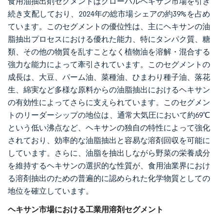
食用油抽出剤セグメントはグローバルヘキサン市場を引き
続き支配しており、2024年の総市場シェアの約39%を占め
ています。このセグメントの優位性は、主にヘキサンの油
脂抽出プロセスにおける優れた能力、特にタンパク質、糖
類、その他の物質を乱すことなく植物油を溶解・混合する
強力な能力によって牽引されています。このセグメントの
成長は、大豆、パーム油、菜種油、ひまわり種子油、落花
生、綿実など多様な原料からの油脂抽出におけるヘキサン
の有効性によってさらに支えられています。このセグメン
トのリーダーシップの地位は、通常大気圧において約69℃
という低い沸点など、ヘキサンの独自の特性によって強化
されており、効率的な油脂抽出と容易な溶剤回収を可能に
しています。さらに、油脂を抽出しながら野菜の栄養成分
を維持するヘキサンの選択的な性質が、食用油業界におけ
る溶剤抽出のための普遍的に認められた化学物質としての
地位を確立しています。
ヘキサン市場における工業用溶剤セグメント