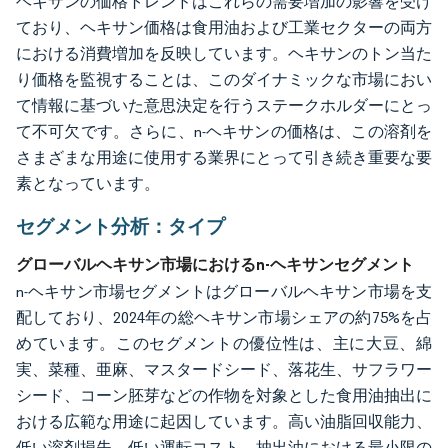
ヘキサンの価格トレンドはこれらの需要増加の影響を受け
ており、ヘキサン価格は食用油および工業セクターの両方
における消費増加を反映しています。ヘキサンのトン当た
り価格を監視することは、このダイナミックな市場におい
て情報に基づいた意思決定を行うステークホルダーにとっ
て不可欠です。さらに、n-ヘキサンの価格は、この溶剤を
さまざまな用途に使用する業界にとって引き続き重要な要
素となっています。
セグメント分析：タイプ
グローバルヘキサン市場におけるn-ヘキサンセグメント
n-ヘキサン市場セグメントはグローバルヘキサン市場を支
配しており、2024年の総ヘキサン市場シェアの約75%を占
めています。このセグメントの優位性は、主に大豆、綿
実、菜種、亜麻、マスタードシード、落花生、サフラワー
シード、コーン胚芽などの作物を対象とした食用油抽出に
おける広範な用途に起因しています。高い油脂回収能力、
低い溶剤損失、低い運転コスト、抽出油における最小限の