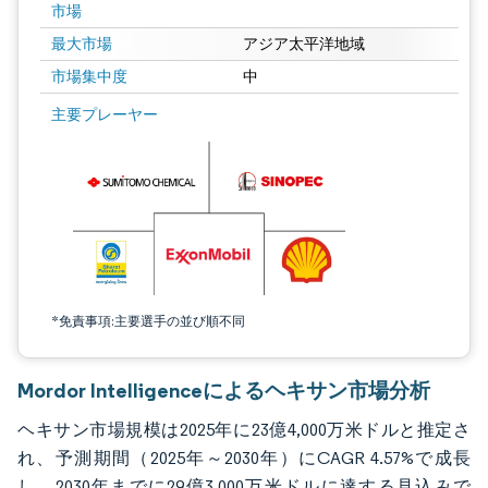
市場
最大市場
アジア太平洋地域
市場集中度
中
画像 © Mordor Intelligence。再利用にはCC BY 4.0の表示が必要です。
主要プレーヤー
*免責事項:主要選手の並び順不同
Mordor Intelligenceによるヘキサン市場分析
ヘキサン市場規模は2025年に23億4,000万米ドルと推定さ
れ、予測期間（2025年～2030年）にCAGR 4.57%で成長
し、2030年までに29億3,000万米ドルに達する見込みで