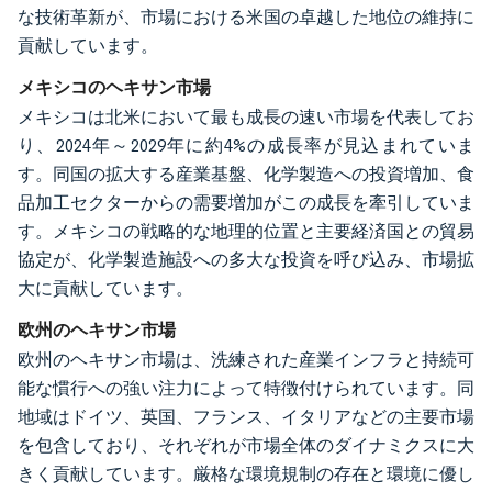
な技術革新が、市場における米国の卓越した地位の維持に
貢献しています。
メキシコのヘキサン市場
メキシコは北米において最も成長の速い市場を代表してお
り、2024年～2029年に約4%の成長率が見込まれていま
す。同国の拡大する産業基盤、化学製造への投資増加、食
品加工セクターからの需要増加がこの成長を牽引していま
す。メキシコの戦略的な地理的位置と主要経済国との貿易
協定が、化学製造施設への多大な投資を呼び込み、市場拡
大に貢献しています。
欧州のヘキサン市場
欧州のヘキサン市場は、洗練された産業インフラと持続可
能な慣行への強い注力によって特徴付けられています。同
地域はドイツ、英国、フランス、イタリアなどの主要市場
を包含しており、それぞれが市場全体のダイナミクスに大
きく貢献しています。厳格な環境規制の存在と環境に優し