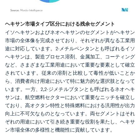
画像 © Mordor Intelligence。再利用にはCC BY 4.0の表示が必要です。
ヘキサン市場タイプ区分における残余セグメント
イソヘキサンおよびネオヘキサンのセグメントがヘキサン
市場の全体像を完成させており、それぞれが異なる工業用
途に対応しています。2-メチルペンタンとも呼ばれるイソ
ヘキサンは、製造プロセス溶剤、金属加工、コーティング
など、さまざまな工業用途において重要な要素として確立
されています。従来の溶剤と比較して毒性が低いことか
ら、消費者向け用途において特に魅力的な選択肢となって
います。一方、2,2-ジメチルブタンとも呼ばれるネオヘキ
サンは、航空燃料セクターにおいて重要なニッチを確立し
ており、高オクタン特性と特殊燃料における汎用性が出力
向上に不可欠なものとなっています。両セグメントはそれ
ぞれの用途において引き続き重要な役割を果たし、ヘキサ
ン市場全体の多様性と機能性に貢献しています。