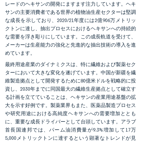
レードのヘキサンの開発にますます注力しています。ヘキ
サンの主要消費者である世界の植物油生産セクターは堅調
な成長を示しており、2020/21年度には2億906万メトリッ
クトンに達し、抽出プロセスにおけるヘキサンへの持続的
な需要を浮き彫りにしています。この成長軌道を受けて、
メーカーは生産能力の強化と先進的な抽出技術の導入を進
めています。
最終用途産業のダイナミクスは、特に繊維および製薬セク
ターにおいて大きな変化を遂げています。中国が新疆を繊
維製造拠点として開発するために80億米ドルを戦略的に投
資し、2030年までに同国最大の繊維生産拠点として確立す
る計画を立てていることは、ヘキサンの産業用途基盤の拡
大を示す好例です。製薬業界もまた、医薬品製造プロセス
や研究用途における高純度ヘキサンへの需要増加ととも
に、重要な成長ドライバーとして台頭しています。アラブ
首長国連邦では、パーム油消費量が9.3%増加して17万
5,000メトリックトンに達するという顕著なトレンドが見