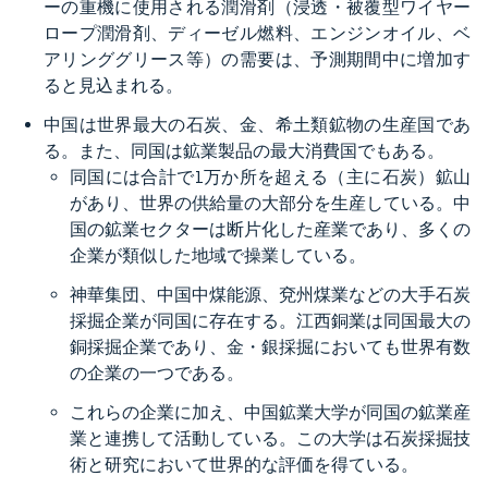
ーの重機に使用される潤滑剤（浸透・被覆型ワイヤー
ロープ潤滑剤、ディーゼル燃料、エンジンオイル、ベ
アリンググリース等）の需要は、予測期間中に増加す
ると見込まれる。
中国は世界最大の石炭、金、希土類鉱物の生産国であ
る。また、同国は鉱業製品の最大消費国でもある。
同国には合計で1万か所を超える（主に石炭）鉱山
があり、世界の供給量の大部分を生産している。中
国の鉱業セクターは断片化した産業であり、多くの
企業が類似した地域で操業している。
神華集団、中国中煤能源、兗州煤業などの大手石炭
採掘企業が同国に存在する。江西銅業は同国最大の
銅採掘企業であり、金・銀採掘においても世界有数
の企業の一つである。
これらの企業に加え、中国鉱業大学が同国の鉱業産
業と連携して活動している。この大学は石炭採掘技
術と研究において世界的な評価を得ている。