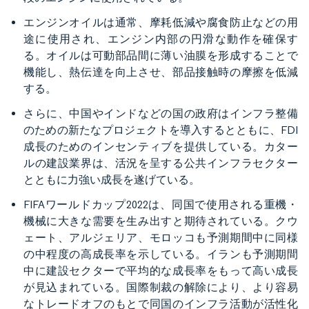
エンジンオイルは通常、摩耗低減や腐食防止などの用
途に使用され、エンジン内部の円滑な動作を確保す
る。オイルは可動部品間に薄い油膜を形成することで
機能し、熱伝達を向上させ、部品接触時の摩擦を低減
する。
さらに、中国やインドなどの国の政府はインフラ整備
のための新たなプロジェクトを導入するとともに、FDI
成長のためのインセンティブを提供している。カター
ルの建設業界は、活況を呈する公共インフラセクター
とともに力強い成長を遂げている。
FIFAワールドカップ2022は、同国で使用される重機・
機械に大きな需要を生み出すと期待されている。クウ
ェート、アルジェリア、モロッコも予測期間中に同様
の中程度の高成長率を示している。イランも予測期間
中に建設セクターで平均的な成長率をもって高い成長
が見込まれている。国際制裁の解除により、より容易
なトレードオフのもとで同国のインフラ活動が活性化