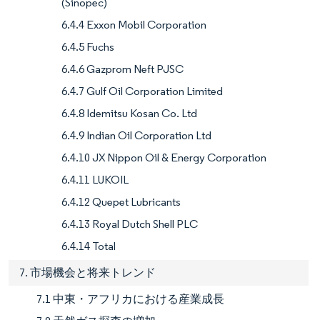
(Sinopec)
6.4.4 Exxon Mobil Corporation
6.4.5 Fuchs
6.4.6 Gazprom Neft PJSC
6.4.7 Gulf Oil Corporation Limited
6.4.8 Idemitsu Kosan Co. Ltd
6.4.9 Indian Oil Corporation Ltd
6.4.10 JX Nippon Oil & Energy Corporation
6.4.11 LUKOIL
6.4.12 Quepet Lubricants
6.4.13 Royal Dutch Shell PLC
6.4.14 Total
7. 市場機会と将来トレンド
7.1 中東・アフリカにおける産業成長