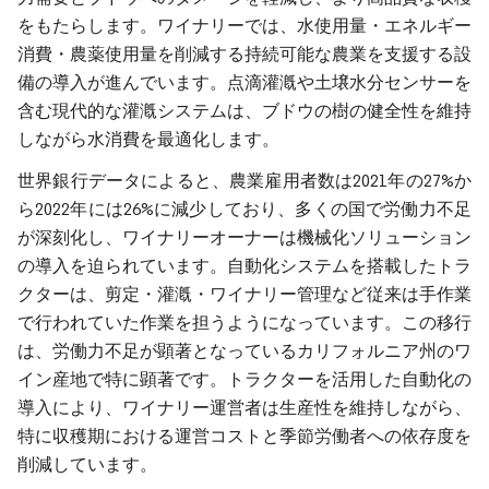
をもたらします。ワイナリーでは、水使用量・エネルギー
消費・農薬使用量を削減する持続可能な農業を支援する設
備の導入が進んでいます。点滴灌漑や土壌水分センサーを
含む現代的な灌漑システムは、ブドウの樹の健全性を維持
しながら水消費を最適化します。
世界銀行データによると、農業雇用者数は2021年の27%か
ら2022年には26%に減少しており、多くの国で労働力不足
が深刻化し、ワイナリーオーナーは機械化ソリューション
の導入を迫られています。自動化システムを搭載したトラ
クターは、剪定・灌漑・ワイナリー管理など従来は手作業
で行われていた作業を担うようになっています。この移行
は、労働力不足が顕著となっているカリフォルニア州のワ
イン産地で特に顕著です。トラクターを活用した自動化の
導入により、ワイナリー運営者は生産性を維持しながら、
特に収穫期における運営コストと季節労働者への依存度を
削減しています。