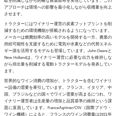
駄を削減しながら的確な農薬散布を実現しています。この
アプローチは環境への影響を最小化しながら収穫量を向上
させます。
トラクターにはワイナリー運営の炭素フットプリントを削
減するための環境機能が搭載されるようになっています。
メーカーは燃費効率の高いモデルを開発する一方、農業の
持続可能性を支援するために電気や水素などの代替エネル
ギー源を活用するモデルも登場しています。John Deereと
New Hollandは、ワイナリー運営に必要な出力を維持しな
がら排出量を削減する電動トラクターモデルを発表してい
ます。
世界的なワイン消費の増加が、トラクターを含むワイナリ
ー設備の需要を牽引しています。フランス、イタリア、中
国、ブラジルなどの国々でワイン需要が高まるにつれ、ワ
イナリー運営者は生産量の増加と品質基準の維持という課
題に直面しています。FranceAgrimer/OIV（国際ブドウ・
ワイン機構）によると、フランスのワイン消費量は2021年