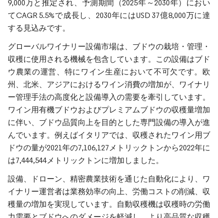
9,000万と推定され、予測期間（2025年～2030年）におい
てCAGR 5.5%で成長し、2030年にはUSD 37億8,000万に達
する見込みです。
グローバルワイナリー設備市場は、ブドウの栽培・管理・
収穫に使用される機械を包含しています。この設備はブド
ウ農業の運営、特にワイン生産において不可欠です。欧
州、北米、アジアにおけるワイン消費の増加が、ワイナリ
ー管理手法の高度化と設備導入の需要を牽引しています。
ワイン用有機ブドウおよびプレミアムブドウの収穫量増加
に伴い、ブドウ品質向上を目的とした専門設備の導入が進
んでいます。例えばイタリアでは、収穫されたワイン用ブ
ドウの量が2021年の7,106,127メトリックトンから2022年に
は7,444,544メトリックトンに増加しました。
設備、ドローン、精密農業技術を通じた自動化により、ワ
イナリー運営者は業務効率の向上、労働コストの削減、収
穫量の増加を実現しています。自動収穫機は収穫時の労働
力需要とブドウへのダメージを軽減し、より高品質な収穫