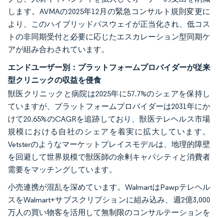
します。AVMAの2025年12月の緊急コンサルト規則変更に
より、このハイブリッドパスウェイが正当化され、低コス
トの非同期受付と必要に応じたエスカレーション型同期ケ
アが組み合わされています。
エンドユーザー別：プラットフォームプロバイダーが従来
型クリニックの収益を侵食
獣医クリニックと病院は2025年に57.7%のシェアを保持し
ていますが、プラットフォームプロバイダーは2031年にか
けて20.65%のCAGRを追跡しており、獣医テレヘルス市場
規模における自社のシェアを着実に拡大しています。
Vetsterのようなマーケットプレイスモデルは、地理的障壁
を回避して世界規模で獣医師の余剰キャパシティと消費者
需要をマッチングしています。
小売連携が混乱を深めています。WalmartはPawpテレヘル
スをWalmart+サブスクリプションに組み込み、週2億3,000
万人の買い物客を活用して無制限のコンサルテーションを