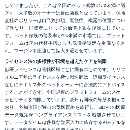
していましたが、これは全国のペット総数の7%未満に過
ぎず、大多数のオーナーは自己負担となっています。保険
会社のポリシーは自己負担額、既往症、機器の償還につい
て異なり、消費者にとっての価値提案を複雑にしていま
す。ペット保険の普及率が2%未満の市場では、プラット
フォームは院内代替手段よりも低価格設定を余儀なくさ
れ、マージンを圧迫して拡大を遅らせています。
ライセンス法の多様性が国境を越えたケアを制限
獣医ライセンスは管轄区域ごとに固有のものです。カリフ
ォルニア州のライセンスを持つ獣医師は、追加ライセンス
なしにテキサス州のペットオーナーに合法的にアドバイス
することができず、全国規模のプラットフォームのスケー
ラビリティを制限しています。欧州も同様の障壁を抱えて
おり、各加盟国が独自の獣医資格を施行し、GDPRの医療
データ規定がコンプライアンスコストを増加させていま
す。データサイロは多様な臨床入力に依存するAIモデルを
妨げ、診断精度の向上を停滞させています。