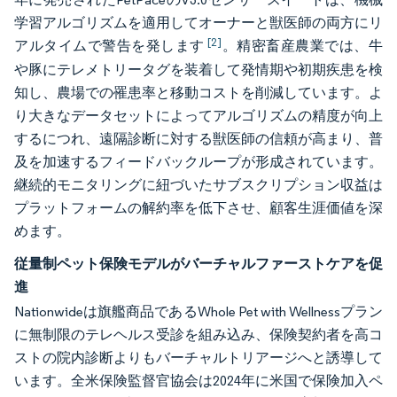
学習アルゴリズムを適用してオーナーと獣医師の両方にリ
[2]
アルタイムで警告を発します
。精密畜産農業では、牛
や豚にテレメトリータグを装着して発情期や初期疾患を検
知し、農場での罹患率と移動コストを削減しています。よ
り大きなデータセットによってアルゴリズムの精度が向上
するにつれ、遠隔診断に対する獣医師の信頼が高まり、普
及を加速するフィードバックループが形成されています。
継続的モニタリングに紐づいたサブスクリプション収益は
プラットフォームの解約率を低下させ、顧客生涯価値を深
めます。
従量制ペット保険モデルがバーチャルファーストケアを促
進
Nationwideは旗艦商品であるWhole Pet with Wellnessプラン
に無制限のテレヘルス受診を組み込み、保険契約者を高コ
ストの院内診断よりもバーチャルトリアージへと誘導して
います。全米保険監督官協会は2024年に米国で保険加入ペ