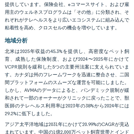
提供しています。保険会社、eコマースサイト、および雇
用主のウェルネスプログラムは「その他」に分類され、そ
れぞれがテレヘルスをより広いエコシステムに組み込んで
粘着性を高め、クロスセルの機会を増やしています。
地域分析
北米は2025年収益の45.3%を提供し、高密度なペット飼
育、成熟した保険制度、および2024〜2025年にかけて
VCPR規則を緩和した5つの主要州法案に支えられていま
す。カナダは州のフレームワークを迅速に整合させ、二国
間プラットフォームのスムーズな運営を可能にしました。
しかし、AVMAのデータによると、パンデミック規制が緩
和されて一部のオーナーがクリニックに戻ったことで、獣
医師のテレヘルス利用率は2023年の38%から2024年には
29.2%に低下しました。
アジア太平洋地域は2031年にかけて20.99%のCAGRが見込
まれています。中国の1億2,000万ペット飼育世帯とインド