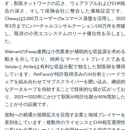
す：獣医ネットワークの広さ、ウェアラブルおよびEHR統
合の深さ、そして保険会社に整合した価格設定です。
Chewyは2,000万ユーザーのeコマース基盤を活用し、2025
年3月までにバーチャルコンサルテーション100万件を突破
し、既存の小売エコシステムのリーチ優位性を示しまし
た。
WalmartのPawp連携は小売業者が補助的な収益源を求める
動きを示しており、純粋なマーケットプレイスである
VetsterとAirVetは有利な収益分配で独立した獣医師を獲得
しています。PetPaceが特許取得済みのAI分析とハードウ
ェアを組み合わせてサブスクライバーを囲い込み、継続的
なデータループを供給することで技術的な堀が広がってお
り、2023〜2025年にかけて獣医AI特許出願が40%増加した
ことがその証拠です。
規制への精通が規模拡大を目指す企業と地域プレイヤーを
差別化しています：複数州のライセンスとEHR相互運用性
に長けた企業はシームレスな全国サービスを提供できる一