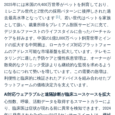
2025年には米国の9,400万世帯がペットを飼育しており、
ミレニアル世代とZ世代の採用パターンに後押しされた過
[1]
去最高水準となっています
。若い世代はペットを家族
として扱い、裁量所得をプレミアム獣医サービスに充て、
デジタルファーストのライフスタイルに合ったバーチャル
ケアを好みます。中国の1億2,000万ペット飼育世帯とイン
ドの拡大する中間層は、ローカライズ対応プラットフォー
ムのアドレス可能な市場基盤を拡大しています。テレモニ
タリングに適した予防ケアと慢性疾患管理は、オーナーが
散発的なクリニック受診よりも継続的な監視を求めるよう
になるにつれて勢いを増しています。この需要の急増は、
利便性と臨床的に検証されたアドバイスを組み合わせたプ
ラットフォームの価格決定力を支えています。
AI対応ウェアラブルと遠隔診断が臨床ユースケースを拡大
心拍数、呼吸、活動データを取得するスマートカラーによ
り、臨床医は症状が現れる前に異常を検知できます。2024
年に発売されたPetPaceのV3.0センサースイートは、機械