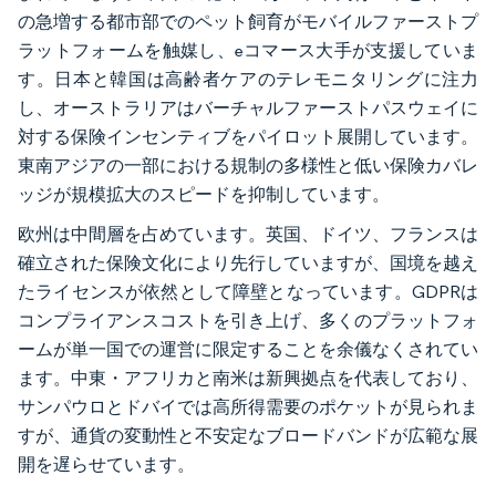
の急増する都市部でのペット飼育がモバイルファーストプ
ラットフォームを触媒し、eコマース大手が支援していま
す。日本と韓国は高齢者ケアのテレモニタリングに注力
し、オーストラリアはバーチャルファーストパスウェイに
対する保険インセンティブをパイロット展開しています。
東南アジアの一部における規制の多様性と低い保険カバレ
ッジが規模拡大のスピードを抑制しています。
欧州は中間層を占めています。英国、ドイツ、フランスは
確立された保険文化により先行していますが、国境を越え
たライセンスが依然として障壁となっています。GDPRは
コンプライアンスコストを引き上げ、多くのプラットフォ
ームが単一国での運営に限定することを余儀なくされてい
ます。中東・アフリカと南米は新興拠点を代表しており、
サンパウロとドバイでは高所得需要のポケットが見られま
すが、通貨の変動性と不安定なブロードバンドが広範な展
開を遅らせています。