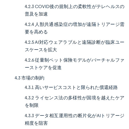
4.2.3 COVID後の規制上の柔軟性がテレヘルスの
普及を加速
4.2.4 人獣共通感染症の増加が遠隔トリアージ需
要を高める
4.2.5 AI対応ウェアラブルと遠隔診断が臨床ユー
スケースを拡大
4.2.6 従量制ペット保険モデルがバーチャルファ
ーストケアを促進
4.3 市場の制約
4.3.1 高いサービスコストと限られた償還経路
4.3.2 ライセンス法の多様性が国境を越えたケア
を制限
4.3.3 データ相互運用性の断片化がAIトリアージ
精度を阻害