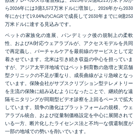
獣医テレヘルス市場規模は、2025年の2億8,213万米ドルか
ら2026年には3億3,573万米ドルに増加し、2026年から2030
年にかけて19.04%のCAGRで成長して2030年までに8億253
万米ドルに達する見込みです。
ペットの家族化の進展、パンデミック後の規制上の柔軟
性、およびAI対応ウェアラブルが、アクセスモデルを共同
で再定義し、バーチャルケアを最前線のサービスとして定
着させています。北米は引き続き収益の中心を担っていま
すが、アジア太平洋地域ではペット飼育数の急増と実店舗
型クリニックの不足が重なり、成長曲線がより急峻となっ
ています。保険会社がサブスクリプション型テレメトリー
を主流の保険に組み込むようになったことで、継続的な遠
隔モニタリングが同期型ビデオ診察を上回るペースで拡大
しています。競争の激化はプラットフォームの規模、ウェ
アラブル統合、および従量制価格設定を中心に展開されて
いる一方、断片化したライセンス法と不均一な償還制度が
一部の地域での勢いを削いでいます。