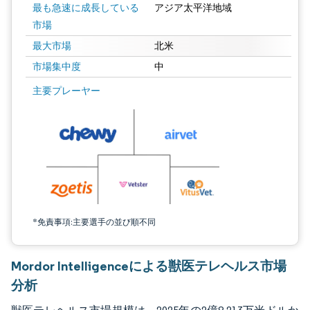
最も急速に成長している
アジア太平洋地域
市場
最大市場
北米
市場集中度
中
画像 © Mordor Intelligence。再利用にはCC BY 4.0の表示が必要です。
主要プレーヤー
*免責事項:主要選手の並び順不同
Mordor Intelligenceによる獣医テレヘルス市場
分析