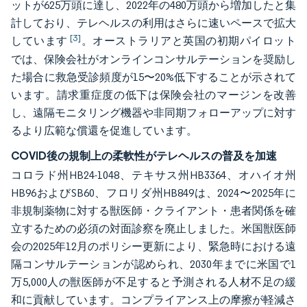
ットが625万頭に達し、2022年の480万頭から増加したと集
計しており、テレヘルスの利用はさらに速いペースで拡大
[3]
しています
。オーストラリアと英国の初期パイロット
では、保険会社がオンラインコンサルテーションを奨励し
た場合に救急受診頻度が15〜20%低下することが示されて
います。請求重症度の低下は保険会社のマージンを改善
し、遠隔モニタリング機器や非同期フォローアップに対す
るより広範な償還を促進しています。
COVID後の規制上の柔軟性がテレヘルスの普及を加速
コロラド州HB24-1048、テキサス州HB3364、オハイオ州
HB96およびSB60、フロリダ州HB849は、2024〜2025年に
非規制薬物に対する獣医師・クライアント・患者関係を確
立するための必須の対面診察を廃止しました。米国獣医師
会の2025年12月のポリシー更新により、緊急時における遠
隔コンサルテーションが認められ、2030年までに米国で1
万5,000人の獣医師が不足すると予測される人材不足の緩
和に貢献しています。コンプライアンス上の摩擦が軽減さ