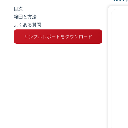
目次
市場規模とシェア
範囲と方法
よくある質問
市場分析
トレンドとインサイト
セグメント分析
地理分析
規制環境
競争環境
主要プレーヤー
機会と展望