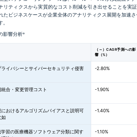
ナリティクスから実質的なコスト削減を引き出せることを実証
れたビジネスケースが企業全体のアナリティクス展開を加速さ
す。
の影響分析
*
（～）CAGR予測への影
響（%）
プライバシーとサイバーセキュリティ侵害
-2.80%
期統合・変更管理コスト
-1.90%
境におけるアルゴリズムバイアスと説明可
-1.40%
欠如
機械学習の医療機器ソフトウェア分類に関す
-1.10%