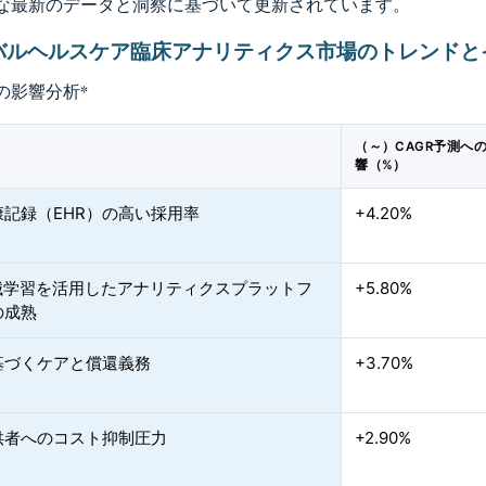
な最新のデータと洞察に基づいて更新されています。
バルヘルスケア臨床アナリティクス市場のトレンドと
の影響分析
*
（～）CAGR予測へ
響（%）
康記録（EHR）の高い採用率
+4.20%
機械学習を活用したアナリティクスプラットフ
+5.80%
の成熟
基づくケアと償還義務
+3.70%
供者へのコスト抑制圧力
+2.90%