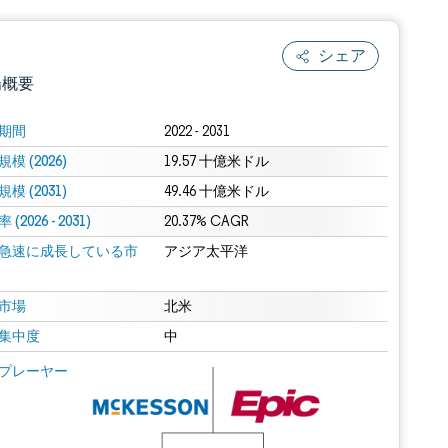
シェア
場概要
期間
2022 - 2031
模 (2026)
19.57 十億米ドル
模 (2031)
49.46 十億米ドル
(2026 - 2031)
20.37% CAGR
急速に成長している市
アジア太平洋
.0の表示が必要です。
市場
北米
集中度
中
 Mordor Intelligence。再利用にはCC BY 4.0の表示が必要です。
プレーヤー