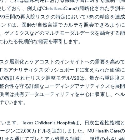
しており、これは臨床利用における機械学習に対する規制当局
おり、例えばChristianaCareの簡略化された予測モ
0日間の再入院リスクの特定において78%の精度を達成
AI フロントエンドは、医師が自然言語でカルテを照会できるように
、ゲノミクスなどのマルチモーダルデータを融合する能
にわたる長期的な需要を牽引します。
スク層別化とケアコストのインサイトへの需要を高めて
化するアナリティクスダッシュボードに支えられた価値に
MSの改訂されたリスク調整モデルV28は、量から重症度ス
整合性を守る詳細なコーディングアナリティクスを展開
供者は共有データユーティリティを中心に収束し、ヘル
げています。
s Children's Hospitalは、日次生産性指標と
,000万ドルを追加しました。MU Health Careの
リオを通じてプレミアム残業を削減し、規模の小さい組