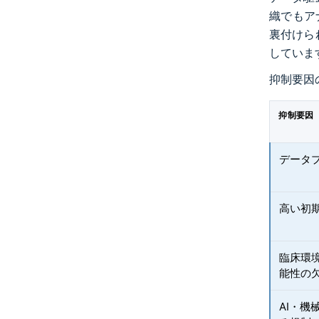
織でもア
裏付けら
していま
抑制要因
抑制要因
データ
高い初
臨床環
能性の
AI・