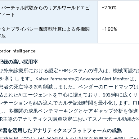
・バーチャル試験からのリアルワールドエビ
+2.10%
フィード
ータとプライバシー保護型計算による多機関
+1.90%
解放
or Intelligence
記録の高い採用率
び外来診療所における認定EHRシステムの導入は、機械可読
牽引します。Kaiser PermanenteのAdvanced Alert 
患者の死亡率を20%削減しました。ベンダーのロードマップは現在、
込まれたAIエージェントを中心に据えており、2025年に広
ンテーションを組み込んでカルテ記録時間を最小化します。FH
し、多機関の成果ベンチマーキングとケアギャップ分析を促進
HR主導のアナリティクス購買決定においてスノーボール効果が
械学習を活用したアナリティクスプラットフォームの成熟