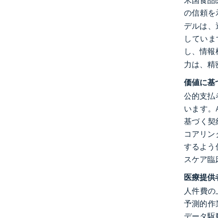
米国食品
の信頼を
デルは、
しています
し、情報
力は、精
価値に基
公的支払
います。
基づく契
コアリン
するよう
スケア臨
医療提供
人件費の上
予測的作業
データ駆