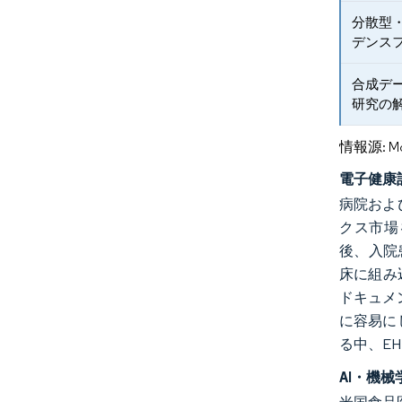
分散型
デンス
合成デ
研究の
情報源: Mord
電子健康
病院およ
クス市場を
後、入院
床に組み
ドキュメ
に容易に
る中、E
AI・機