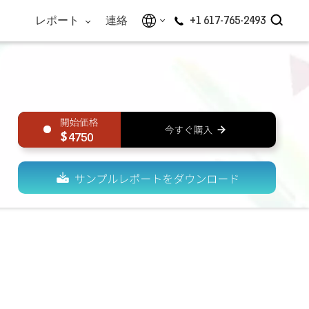
レポート
連絡
+1 617-765-2493
4750