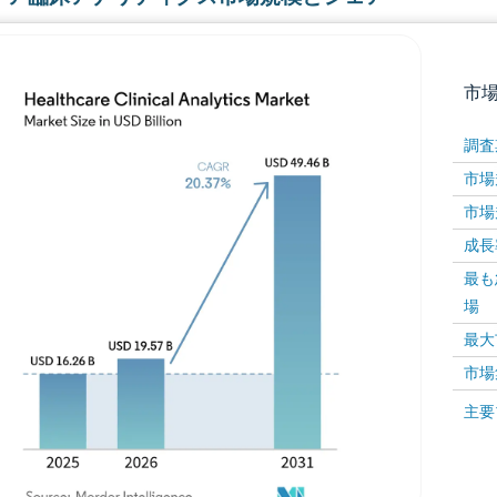
市
調査
市場規
市場規
成長率 
最も
場
画像 © Mordor Intelligence。再利用にはCC BY 4
最大
市場
画像 ©
主要