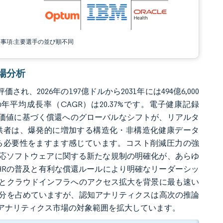
責事項:主要選手の並び順不同
市場分析
れ、2026年の197億ドルから2031年には494億6,000
年平均成長率（CAGR）は20.37%です。電子健康記録
び価値に基づく償還へのグローバルなシフトが、リアルタ
供者は、爆発的に増加する構造化・非構造化健康データ
る必要性をますます感じています。コスト削減圧力の強
対応ソフトウェアに関する新たな規制の明確化が、あらゆ
HRの普及と有利な償還ルールにより明確なリーダーシッ
とクラウドインフラへのアクセス拡大を背景に最も速い
分を占めていますが、認知アナリティクスは高次の推論
アナリティクス市場の対象範囲を拡大しています。