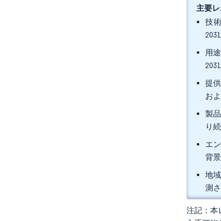
主要レ
技術
20
用途
20
提供
およ
製品
り
エン
背景
地域
測
注記：本レ