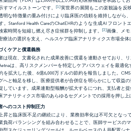
医薬品局（FDA）は1,000件以上のAI対応医療機器を承認
[1]
示すマイルストーンです。
実世界の展開もこの楽観論を反映して
透明な特徴量の重み付けにより臨床医の信頼を維持しながら、9
。Stanford Health CareのChatEHRのような生成
[2]
検索時間を短縮し燃え尽き症候群を抑制します。
画像、メモ
密療法の選択を支え、ヘルスケア臨床アナリティクス市場全体
づくケアと償還義務
者は現在、文書化された成果改善に償還を連動させており、リ
Aetnaは、高リスクメンバーを特定しケアパスウェイを最適
約を拡大した後、6億6,000万ドルの節約を報告しました。C
グへと軸足を移し、医療提供者が合併症を明らかにして収益の
促しています。成果連動型報酬が拡大するにつれ、支払者と提
床アナリティクス市場のあらゆるセグメントでの採用を押し上
者へのコスト抑制圧力
昇と臨床医不足の継続により、業務効率化は不可欠となっています。Texa
負荷バランシングを組み合わせることで、医師サービスのマージンに2
動型スケジューリングツールは、ルールベースの人員配置シナ