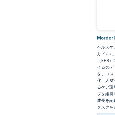
業界の動向
Mord
ヘルスケア
万ドルに
（EHR
イムのデ
を、コス
化、人材
るケア環
プを維持
成長を記
タスクを