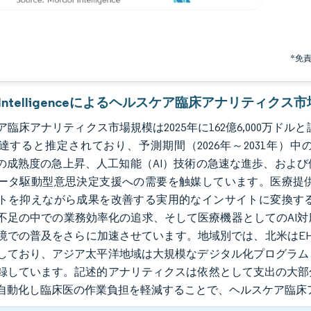
*免
or Intelligenceによるヘルスケア臨床アナリティクス
臨床アナリティクス市場規模は2025年に162億6,000万ドルと評価さ
達すると推定されており、予測期間（2026年～2031年）中の
）の成熟度の急上昇、人工知能（AI）技術の急速な進歩、およ
ータ駆動型意思決定支援への需要を触媒しています。医療提
トを抑えながら成果を改善する実用的なインサイトに変換す
不足の中での業務効率化の追求、そして医療機器としてのAI
境での普及をさらに加速させています。地域別では、北米はE
しており、アジア太平洋地域は大規模なデジタル化プログラム
録しています。記述的アナリティクスは依然として支出の大部
自動化し臨床医の作業負担を軽減することで、ヘルスケア臨床