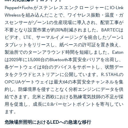
Pepperl+FuchsがステンレスエンクロージャーにIO-Link
Wirelessを組み込んだことで、ワイヤレス振動・温度・ガ
スセンサーがゾーン1の生産現場に導入され、配管工事が
不要となり設置作業が約30%削減されました。BARTECは
ビデオ、LTE、サーマルイメージングを統合したゾーン1
タブレットをリリースし、紙ベースの許可証を置き換え、
製油所でのターンアラウンド時間を短縮しました。Eaton
は2025年に15,000台のBluetooth本質安全バリアを出荷し、
各ゲートウェイは8台のデバイスをサポートし、状態デー
タをクラウドヒストリアンに公開しています。R. STAHLの
OPC UAゲートウェイは最大64の本質安全チャンネルを集
約し、防爆境界を侵すことなく分析エンジンにデータを供
給できます。北米と西欧における熟練電気技師の不足が採
用を促進し、成長に0.8パーセントポイントを寄与してい
ます。
危険場所照明におけるLEDへの急速な移行