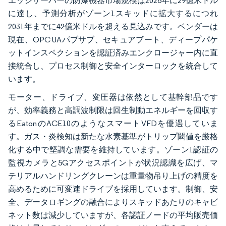
エッジサーバーの防爆機器市場規模は2026年に29億米ドル
に達し、予測分析がゾーン1スキッドに拡大するにつれ
2031年までに42億米ドルを超える見込みです。ベンダーは
現在、OPC UAパブサブ、セキュアブート、ディープパケ
ットインスペクションを認証済みエンクロージャー内に直
接統合し、プロセス制御と安全インターロックを統合して
います。
モーター、ドライブ、変圧器は依然として基幹部品です
が、効率義務と高調波制限は回生制動エネルギーを回収す
るEatonのACE10のようなスマートVFDを優遇していま
す。ガス・炎検知は新たな水素基準がトリップ閾値を厳格
化する中で堅調な需要を維持しています。ゾーン1認証の
監視カメラと5Gアクセスポイントが状況認識を広げ、マ
テリアルハンドリングクレーンは重量物吊り上げの精度を
高めるために可変速ドライブを採用しています。制御、安
全、データロギングの融合によりスキッドあたりのキャビ
ネット数は減少していますが、各認証ノードの平均販売価