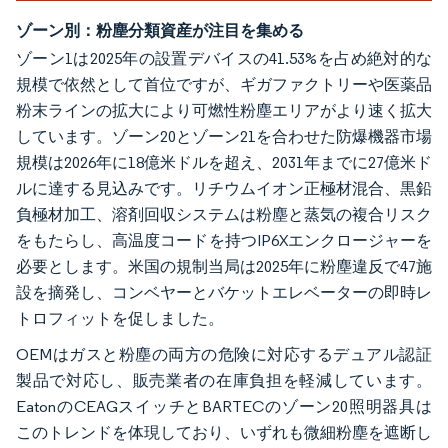
ゾーン別：粉塵分類資産が注目を集める
ゾーン1は2025年の設置デバイスの41.53%を占め絶対的な
規模で依然として首位ですが、ギガファクトリーや医薬品
粉末ラインの拡大により可燃性粉塵エリアがより速く拡大
しています。ゾーン20とゾーン21を合わせた防爆機器市場
規模は2026年に18億米ドルを超え、2031年までに27億米ド
ルに達する見込みです。リチウムイオン正極材混合、黒鉛
負極材加工、溶剤回収システムは粉塵と蒸気の複合リスク
をもたらし、高温度コードを持つIP6Xエンクロージャーを
必要とします。米国の規制当局は2025年に粉塵違反で47施
設を摘発し、コンベヤーとバケットエレベーターの即時レ
トロフィットを促しました。
OEMはガスと粉塵の両方の危険に対応するデュアル認証
製品で対応し、販売業者の在庫負担を軽減しています。
EatonのCEAGスイッチとBARTECのゾーン20照明器具は
このトレンドを体現しており、いずれも微細粉塵を遮断し