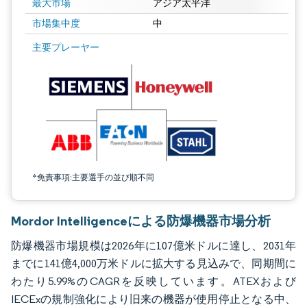
最大市場
アジア太平洋
市場集中度
中
画像 © Mordor Intelligence。再利用にはCC BY 4.0の表示が必要です。
主要プレーヤー
*免責事項:主要選手の並び順不同
Mordor Intelligenceによる防爆機器市場分析
防爆機器市場規模は2026年に107億米ドルに達し、2031年
までに141億4,000万米ドルに拡大する見込みで、同期間に
わたり5.99%のCAGRを反映しています。ATEXおよび
IECExの規制強化により旧来の機器が使用停止となる中、