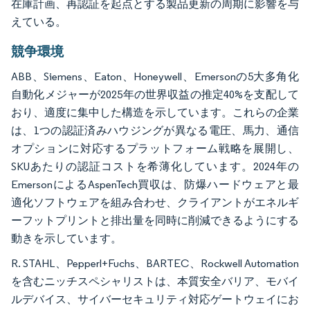
在庫計画、再認証を起点とする製品更新の周期に影響を与
えている。
競争環境
ABB、Siemens、Eaton、Honeywell、Emersonの5大多角化
自動化メジャーが2025年の世界収益の推定40%を支配して
おり、適度に集中した構造を示しています。これらの企業
は、1つの認証済みハウジングが異なる電圧、馬力、通信
オプションに対応するプラットフォーム戦略を展開し、
SKUあたりの認証コストを希薄化しています。2024年の
EmersonによるAspenTech買収は、防爆ハードウェアと最
適化ソフトウェアを組み合わせ、クライアントがエネルギ
ーフットプリントと排出量を同時に削減できるようにする
動きを示しています。
R. STAHL、Pepperl+Fuchs、BARTEC、Rockwell Automation
を含むニッチスペシャリストは、本質安全バリア、モバイ
ルデバイス、サイバーセキュリティ対応ゲートウェイにお