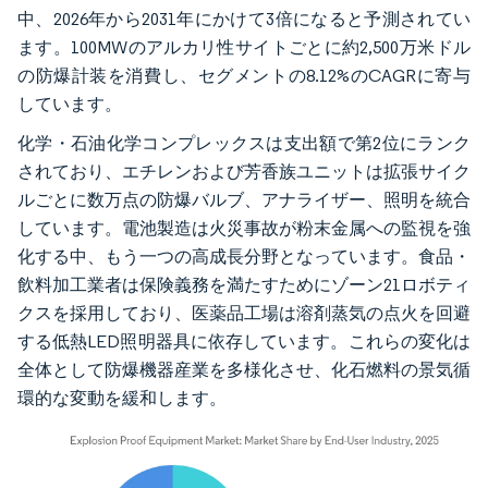
中、2026年から2031年にかけて3倍になると予測されてい
ます。100MWのアルカリ性サイトごとに約2,500万米ドル
の防爆計装を消費し、セグメントの8.12%のCAGRに寄与
しています。
化学・石油化学コンプレックスは支出額で第2位にランク
されており、エチレンおよび芳香族ユニットは拡張サイク
ルごとに数万点の防爆バルブ、アナライザー、照明を統合
しています。電池製造は火災事故が粉末金属への監視を強
化する中、もう一つの高成長分野となっています。食品・
飲料加工業者は保険義務を満たすためにゾーン21ロボティ
クスを採用しており、医薬品工場は溶剤蒸気の点火を回避
する低熱LED照明器具に依存しています。これらの変化は
全体として防爆機器産業を多様化させ、化石燃料の景気循
環的な変動を緩和します。