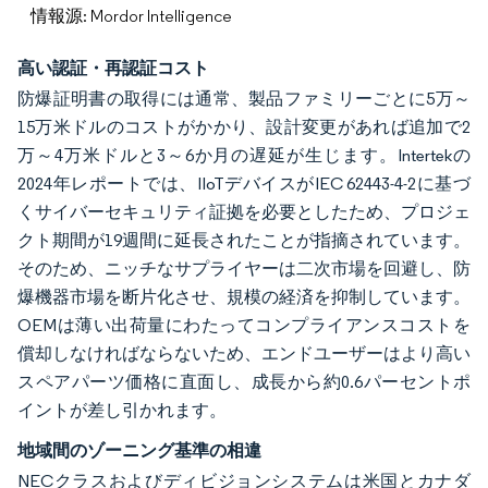
情報源: Mordor Intelligence
高い認証・再認証コスト
防爆証明書の取得には通常、製品ファミリーごとに5万～
15万米ドルのコストがかかり、設計変更があれば追加で2
万～4万米ドルと3～6か月の遅延が生じます。Intertekの
2024年レポートでは、IIoTデバイスがIEC 62443-4-2に基づ
くサイバーセキュリティ証拠を必要としたため、プロジェ
クト期間が19週間に延長されたことが指摘されています。
そのため、ニッチなサプライヤーは二次市場を回避し、防
爆機器市場を断片化させ、規模の経済を抑制しています。
OEMは薄い出荷量にわたってコンプライアンスコストを
償却しなければならないため、エンドユーザーはより高い
スペアパーツ価格に直面し、成長から約0.6パーセントポ
イントが差し引かれます。
地域間のゾーニング基準の相違
NECクラスおよびディビジョンシステムは米国とカナダ