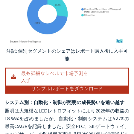
注記: 個別セグメントのシェアはレポート購入後に入手可
画像 © Mordor Intelligence。再利用にはCC BY 4.0の表示が必要です。
能
システム別：自動化・制御が照明の成長勢いを追い越す
照明は大規模なLEDレトロフィットにより2025年の収益の
18.96%を占めましたが、自動化・制御システムは6.37%の
最高CAGRを記録しました。安全PLC、SILゲートウェイ、