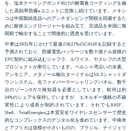
を、塩水テーリングポンド向けの耐腐食コーティングを施
した高効率防爆eユニットに交換し続けています。メキシ
コは中国製鋳造品へのアンチダンピング関税を回避するた
めに耐炎エンクロージャーを組み立て、完成品を米国に無
関税で輸出することで間接的に恩恵を受けています。
中東は2031年にかけて最速の8.27%のCAGRを記録すると
予測されており、防爆電気パッケージを数十億ドル規模の
EPC契約に組み込むジャフラ、ルワイス、ヤスレフの大型
プロジェクトが牽引しています。ペルシャ湾沿いの水素、
アンモニア、メタノール輸出ターミナルはSIL 3シャットダ
ウンシステム、光ファイバーマーシャリングパネル、数千
台のゾーン0ガス検知器を必要としています。欧州は約
24%のシェアを保持していますが、エネルギー価格の不確
実性により成長が制約されています。それでもBASF、
Shell、TotalEnergiesは本質安全ワイヤレスセンサーで歴史
的なコンプレックスのデジタル化を進めています。中南米
とアフリカは規模が小さいものの、ブラジル、ナイジェリ