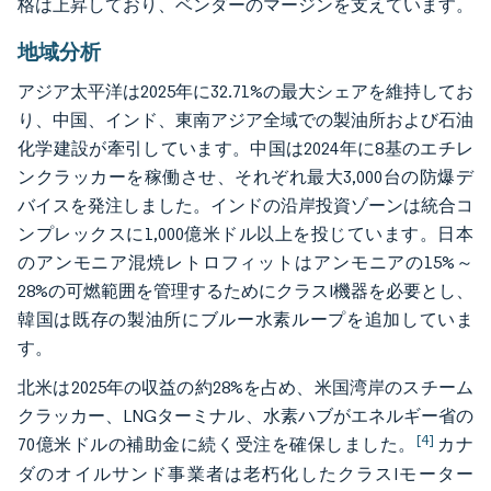
格は上昇しており、ベンダーのマージンを支えています。
地域分析
アジア太平洋は2025年に32.71%の最大シェアを維持してお
り、中国、インド、東南アジア全域での製油所および石油
化学建設が牽引しています。中国は2024年に8基のエチレ
ンクラッカーを稼働させ、それぞれ最大3,000台の防爆デ
バイスを発注しました。インドの沿岸投資ゾーンは統合コ
ンプレックスに1,000億米ドル以上を投じています。日本
のアンモニア混焼レトロフィットはアンモニアの15%～
28%の可燃範囲を管理するためにクラスI機器を必要とし、
韓国は既存の製油所にブルー水素ループを追加していま
す。
北米は2025年の収益の約28%を占め、米国湾岸のスチーム
クラッカー、LNGターミナル、水素ハブがエネルギー省の
[4]
70億米ドルの補助金に続く受注を確保しました。
カナ
ダのオイルサンド事業者は老朽化したクラスIモーター