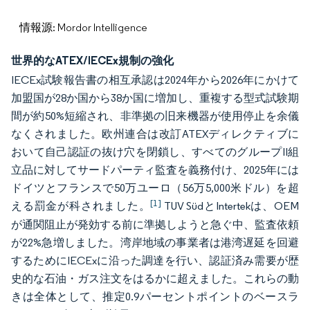
情報源: Mordor Intelligence
世界的なATEX/IECEx規制の強化
IECEx試験報告書の相互承認は2024年から2026年にかけて
加盟国が28か国から38か国に増加し、重複する型式試験期
間が約50%短縮され、非準拠の旧来機器が使用停止を余儀
なくされました。欧州連合は改訂ATEXディレクティブに
おいて自己認証の抜け穴を閉鎖し、すべてのグループII組
立品に対してサードパーティ監査を義務付け、2025年には
ドイツとフランスで50万ユーロ（56万5,000米ドル）を超
[1]
える罰金が科されました。
TUV SüdとIntertekは、OEM
が通関阻止が発効する前に準拠しようと急ぐ中、監査依頼
が22%急増しました。湾岸地域の事業者は港湾遅延を回避
するためにIECExに沿った調達を行い、認証済み需要が歴
史的な石油・ガス注文をはるかに超えました。これらの動
きは全体として、推定0.9パーセントポイントのベースラ