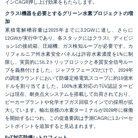
インCAGR押し上げ効果をもたらします。
クラスI機器を必要とするグリーン水素プロジェクトの増
加
累積電解槽容量は2025年までに3.2GWに達し、さらに
12GWが実行中であり、各スタックにはクラスI、ディビジ
ョン1の接続箱、圧縮機、ガス検知ループが必要です。カ
リフォルニア州水素安全パネルは許容水素濃度を1%に制
限し、実質的にSIL 2トリップロジックと本質安全信号ルー
プを義務付けました。ジャフラフェーズ2だけで、2024年
の調達ラウンドにおいて防爆定格電気スコープに約10億米
ドルを割り当てました。100%水素対応のTÜV認証タービ
ンは現在、耐炎点火システムを搭載して出荷されており、
ピーカープラントや化学オフガス回収ラインでの採用が拡
大しています。輸出規模の水素ターミナルが2028年に稼働
を開始するにつれ、この促進要因は予測CAGRに1.2パーセ
ントポイントを追加すると見込まれます。
IIoT対応防爆レトロフィット