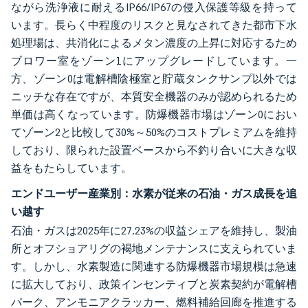
ながら洗浄液に耐えるIP66/IP67の侵入保護等級を持って
います。長らく中程度のリスクと見なされてきた都市下水
処理場は、共消化によるメタン濃度の上昇に対応するため
ブロワー室をゾーン1にアップグレードしています。一
方、ゾーン0は電解槽陰極室と貯蔵タンクサンプ以外では
ニッチな存在ですが、本質安全機器のみが認められるため
単価は高くなっています。防爆機器市場はゾーン0におい
てゾーン2と比較して30%～50%のコストプレミアムを維持
しており、限られた設置ベースから不釣り合いに大きな収
益をもたらしています。
エンドユーザー産業別：水素が従来の石油・ガス成長を追
い越す
石油・ガスは2025年に27.23%の収益シェアを維持し、製油
所とオフショアリグの褐地メンテナンスに支えられていま
す。しかし、水素製造に関連する防爆機器市場規模は急速
に拡大しており、政策インセンティブと炭素契約が電解槽
パーク、アンモニアクラッカー、燃料補給回廊を推進する