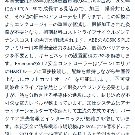
本質安全は2025年の防爆機器市場の34.17%を占め、2031年
にかけて6.19%で成長する見込みで、加圧、爆発封じ込
め、その他の旧来のアプローチを上回ります。この転換に
よりエンクロージャーの重量が低減し、機械加工された炎
路が不要となり、初期材料コストとライフサイクルメンテ
ナンスコストの両方が削減されます。ABBのAC500-S PLC
ファミリーは本質安全出力を組み込み、個別のバリアラッ
クを不要とし、キャビネットの設置面積の25%を解放しま
す。EmersonのSIL 3安全コントローラーはゾーン1エリア
のHARTループに直接接続し、配線を維持しながら生産停
[3]
止なしにホットカットオーバーを可能にします。
可変
周波数ドライブは依然として耐炎ハウジングを必要としま
すが、熱を分散させる半導体の進歩により、封じ込めが不
可欠な電力レベルが狭まっています。加圧システムはアナ
ライザーシェルターで依然として主流の方式ですが、パー
ジエア損失警報とインターロックが複雑さを増していま
す。本質安全の防爆機器市場規模は2026年に36億米ドルに
達し、2031年までに49億米ドルを超えると予測されていま