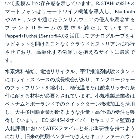
いて規模以上の存在感を示しています。R. STAHLのIS1+ス
マートフォンはリモートワイプ機能を導入し、Bluetooth
やWi-Fiリンクを通じたランサムウェアの侵入を懸念する
プラントITチームの要求を満たしています。
Pepperl+FuchsはSensorik4.0を活用してアナログループをキ
ャビネットを開けることなくクラウドヒストリアンに移行
させており、高齢化する労働力を抱えるサイトに最適で
す。
水素燃料補給、電池リサイクル、宇宙推進剤試験スタンド
にホワイトスペースの成長機会があり、エンクロージャー
のフットプリントを縮小し、極低温または酸素リッチな条
件に耐える材料が必要とされています。小規模製造業者は
ベトナムとポーランドでのクイックターン機械加工を活用
し、大手多国籍企業が断るような少量・高仕様の受注を獲
得しています。IEC 62443-4-2サイバーセキュリティ監査は
入札評価においてATEXファイルと並ぶ重要性を持つよう
になり、旧来の照明ベンダーでさえセキュアファームウェ