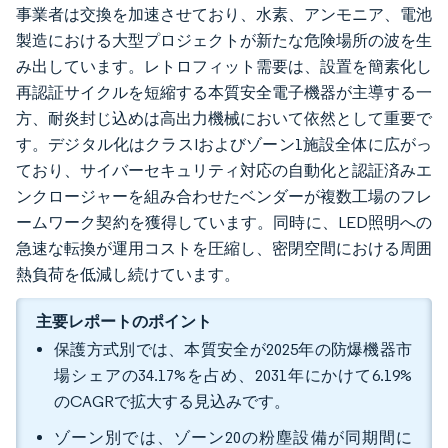
事業者は交換を加速させており、水素、アンモニア、電池
製造における大型プロジェクトが新たな危険場所の波を生
み出しています。レトロフィット需要は、設置を簡素化し
再認証サイクルを短縮する本質安全電子機器が主導する一
方、耐炎封じ込めは高出力機械において依然として重要で
す。デジタル化はクラスIおよびゾーン1施設全体に広がっ
ており、サイバーセキュリティ対応の自動化と認証済みエ
ンクロージャーを組み合わせたベンダーが複数工場のフレ
ームワーク契約を獲得しています。同時に、LED照明への
急速な転換が運用コストを圧縮し、密閉空間における周囲
熱負荷を低減し続けています。
主要レポートのポイント
保護方式別では、本質安全が2025年の防爆機器市
場シェアの34.17%を占め、2031年にかけて6.19%
のCAGRで拡大する見込みです。
ゾーン別では、ゾーン20の粉塵設備が同期間に