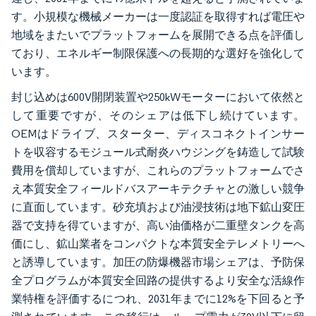
す。小規模な機械メーカーは一度認証を取得すれば電圧や
地域をまたいでプラットフォームを展開できる点を評価し
ており、エネルギー制限保護への長期的な選好を強化して
います。
封じ込めは600V開閉装置や250kWモーターにおいて依然と
して重要ですが、そのシェアは低下し続けています。
OEMはドライブ、スターター、ディスコネクトインサー
トを収容するモジュール式耐炎ハウジングを鋳造して試験
費用を償却していますが、これらのプラットフォームでさ
え本質安全フィールドバスアーキテクチャとの激しい競争
に直面しています。砂充填および油浸技術は地下鉱山変圧
器で支持を得ていますが、高い油価格が二重壁タンクを高
価にし、鉱山業者をコンパクトな本質安全テレメトリーへ
と誘導しています。加圧の防爆機器市場シェアは、予防保
全プログラムが本質安全回路の提供するより安全な活線作
業特権を評価するにつれ、2031年までに12%を下回ると予