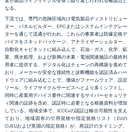
査が製品ライフサイクル全体で繰り返し行われる確認点と
なる。
下流では、専門の危険区域向け電気製品ディストリビュー
ター、パネルビルダー、EPCまたはシステムインテグレー
ターを通じて流通が行われ、これらの事業者は防爆定格デ
バイスをスキッドパッケージ、アナライザーシェルター、
自動化キャビネットに組み込んで、石油・ガス、化学、鉱
業、廃水処理、および新興の水素・電池関連施設の最終利
用者に提供する。デジタル化はチェーンの再構築を進めて
おり、メーカーが安全な接続性と診断機能を認証済みハー
ドウェアに組み込むことで、価値がファームウェア、設定
ツール、ライフサイクルサービスへとより多くシフトし、
同時に産業用デバイス要件に関連するサイバーセキュリテ
ィ関連の証跡を含め、認証時に必要となる根拠資料が増加
している。地域全体で、IECExの認証は輸出可能性を支え
ており、地域固有の引用規格や指定規格リスト（EUの
OJEUおよび英国の指定規格）が、再設計のタイミング、