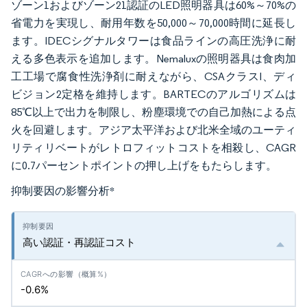
ゾーン1およびゾーン21認証のLED照明器具は60%～70%の
省電力を実現し、耐用年数を50,000～70,000時間に延長し
ます。IDECシグナルタワーは食品ラインの高圧洗浄に耐
える多色表示を追加します。Nemaluxの照明器具は食肉加
工工場で腐食性洗浄剤に耐えながら、CSAクラスI、ディ
ビジョン2定格を維持します。BARTECのアルゴリズムは
85℃以上で出力を制限し、粉塵環境での自己加熱による点
火を回避します。アジア太平洋および北米全域のユーティ
リティリベートがレトロフィットコストを相殺し、CAGR
に0.7パーセントポイントの押し上げをもたらします。
抑制要因の影響分析
*
高い認証・再認証コスト
-0.6%