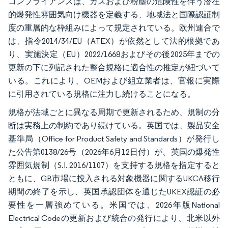
コンプライアンスは、ガスおよび粉塵の危険性を伴う潜在
的爆発性雰囲気向け機器を定義する、地域法と国際認証制
度の重層的な枠組みによって規定されている。欧州連合で
は、指令2014/34/EU（ATEX）が依然として法的根拠であ
り、実施決定（EU）2022/1668およびその後2025年までの
更新の下に列記された整合規格に適合性の推定が紐づいて
いる。これにより、OEMおよび組立業者は、官報に実際
に引用されている規格に注力し続けることになる。
規格が法域ごとに異なる周期で更新されるため、規制の分
断は実務上の制約であり続けている。英国では、製品安全
基準局（Office for Product Safety and Standards）が発行し
た公告第0138/26号（2026年6月12日付）が、英国の爆発性
雰囲気規制（S.I. 2016/1107）を支持する規格を指定すると
ともに、GB市場に投入される対象機器に関するUKCA移行
期間の終了を示し、英国承認団体を通じたUKEX認証の必
要性を一層強めている。米国では、2026年版National
Electrical Codeの更新および統合の発行により、北米以外