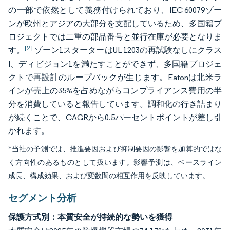
の一部で依然として義務付けられており、IEC 60079ゾー
ンが欧州とアジアの大部分を支配しているため、多国籍プ
ロジェクトでは二重の部品番号と並行在庫が必要となりま
[2]
す。
ゾーン1スターターはUL 1203の再試験なしにクラス
I、ディビジョン1を満たすことができず、多国籍プロジェ
クトで再設計のループバックが生じます。Eatonは北米ラ
インが売上の35%を占めながらコンプライアンス費用の半
分を消費していると報告しています。調和化の行き詰まり
が続くことで、CAGRから0.5パーセントポイントが差し引
かれます。
*当社の予測では、推進要因および抑制要因の影響を加算的ではな
く方向性のあるものとして扱います。影響予測は、ベースライン
成長、構成効果、および変数間の相互作用を反映しています。
セグメント分析
保護方式別：本質安全が持続的な勢いを獲得