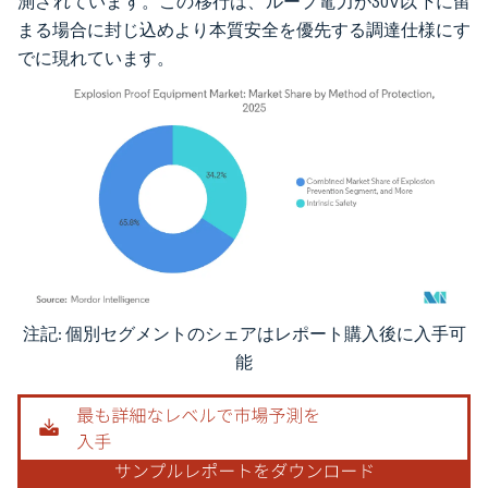
測されています。この移行は、ループ電力が30V以下に留
まる場合に封じ込めより本質安全を優先する調達仕様にす
でに現れています。
注記: 個別セグメントのシェアはレポート購入後に入手可
画像 © Mordor Intelligence。再利用にはCC BY 4.0の表示が必要です。
能