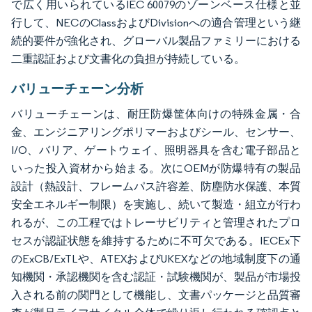
で広く用いられているIEC 60079のゾーンベース仕様と並
行して、NECのClassおよびDivisionへの適合管理という継
続的要件が強化され、グローバル製品ファミリーにおける
二重認証および文書化の負担が持続している。
バリューチェーン分析
バリューチェーンは、耐圧防爆筐体向けの特殊金属・合
金、エンジニアリングポリマーおよびシール、センサー、
I/O、バリア、ゲートウェイ、照明器具を含む電子部品と
いった投入資材から始まる。次にOEMが防爆特有の製品
設計（熱設計、フレームパス許容差、防塵防水保護、本質
安全エネルギー制限）を実施し、続いて製造・組立が行わ
れるが、この工程ではトレーサビリティと管理されたプロ
セスが認証状態を維持するために不可欠である。IECEx下
のExCB/ExTLや、ATEXおよびUKEXなどの地域制度下の通
知機関・承認機関を含む認証・試験機関が、製品が市場投
入される前の関門として機能し、文書パッケージと品質審